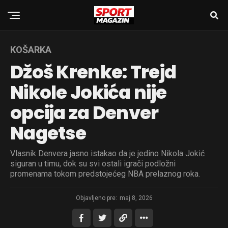
KOŠARKA
Džoš Krenke: Trejd
Nikole Jokića nije
opcija za Denver
Nagetse
Vlasnik Denvera jasno istakao da je jedino Nikola Jokić
siguran u timu, dok su svi ostali igrači podložni
promenama tokom predstojećeg NBA prelaznog roka.
Objavljeno pre:
maj 8, 2026