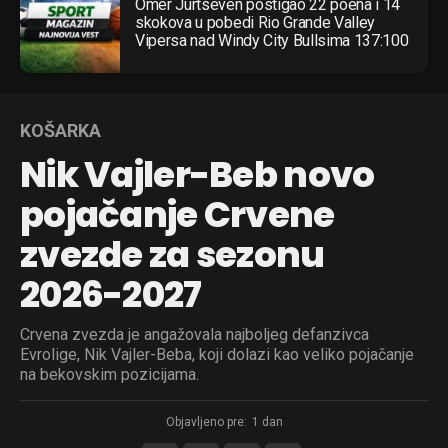
Omer Jurtseven postigao 22 poena i 14
skokova u pobedi Rio Grande Valley
Vipersa nad Windy City Bullsima 137:100
KOŠARKA
Nik Vajler-Beb novo
pojačanje Crvene
zvezde za sezonu
2026-2027
Crvena zvezda je angažovala najboljeg defanzivca
Evrolige, Nik Vajler-Beba, koji dolazi kao veliko pojačanje
na bekovskim pozicijama.
Objavljeno pre:
1 dan