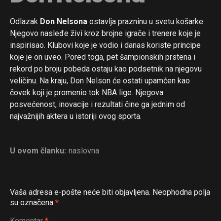
Odlazak
Don Nelsona
ostavlja prazninu u svetu košarke.
Njegovo nasleđe živi kroz brojne igrače i trenere koje je
inspirisao. Klubovi koje je vodio i danas koriste principe
koje je on uveo. Pored toga, pet šampionskih prstena i
rekord po broju pobeda ostaju kao podsetnik na njegovu
veličinu. Na kraju, Don Nelson će ostati upamćen kao
čovek koji je promenio tok NBA lige. Njegova
posvećenost, inovacije i rezultati čine ga jednim od
najvažnijih aktera u istoriji ovog sporta.
U ovom članku:
naslovna
Vaša adresa e-pošte neće biti objavljena.
Neophodna polja
su označena
*
Komentar
*