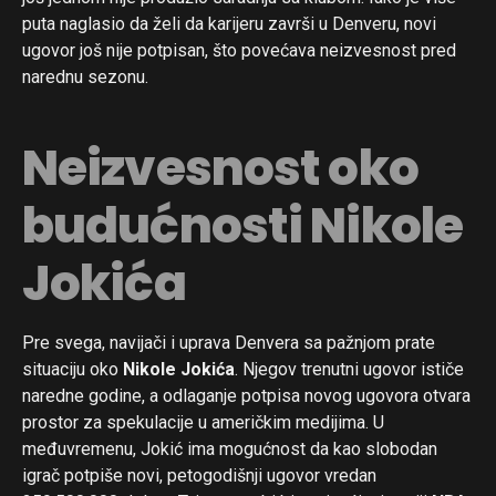
puta naglasio da želi da karijeru završi u Denveru, novi
ugovor još nije potpisan, što povećava neizvesnost pred
narednu sezonu.
Neizvesnost oko
budućnosti Nikole
Jokića
Pre svega, navijači i uprava Denvera sa pažnjom prate
situaciju oko
Nikole Jokića
. Njegov trenutni ugovor ističe
naredne godine, a odlaganje potpisa novog ugovora otvara
prostor za spekulacije u američkim medijima. U
međuvremenu, Jokić ima mogućnost da kao slobodan
igrač potpiše novi, petogodišnji ugovor vredan