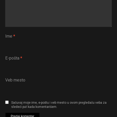
Ime
*
E-pošta
*
Veb mesto
Sačuvaj moje ime, e-poštu i veb mesto u ovom pregledaču veba za
sledeći put kada komentarišem.