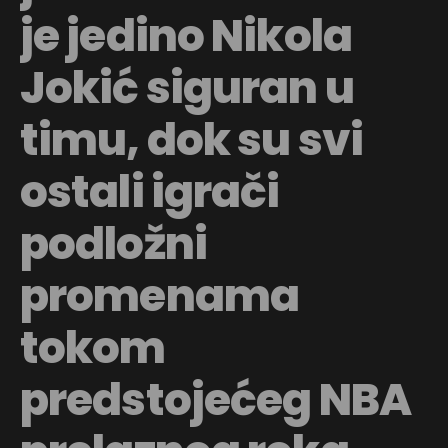
je jedino Nikola
Jokić siguran u
timu, dok su svi
ostali igrači
podložni
promenama
tokom
predstojećeg NBA