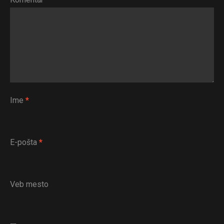
Ime
*
E-pošta
*
Veb mesto