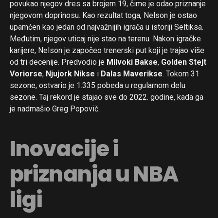
povukao njegov dres sa brojem 19, čime je odao priznanje
njegovom doprinosu. Kao rezultat toga, Nelson je ostao
upamćen kao jedan od najvažnijih igrača u istoriji Seltiksa.
Međutim, njegov uticaj nije stao na terenu. Nakon igračke
karijere, Nelson je započeo trenerski put koji je trajao više
od tri decenije. Predvodio je
Milvoki Bakse
,
Golden Stejt
Voriorse
,
Njujork Nikse
i
Dalas Maverikse
. Tokom 31
sezone, ostvario je 1.335 pobeda u regularnom delu
sezone. Taj rekord je stajao sve do 2022. godine, kada ga
je nadmašio Greg Popovič.
Inovacije i
Flipboard
priznanja u NBA
Reddit
ligi
Pinterest
Whatsapp