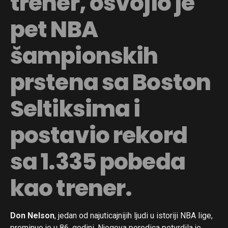
trener, osvojio je
pet NBA
šampionskih
prstena sa Boston
Seltiksima i
postavio rekord
sa 1.335 pobeda
kao trener.
Don Nelson
, jedan od najuticajnijih ljudi u istoriji NBA lige,
preminuo je u 86. godini. Njegova porodica potvrdila je