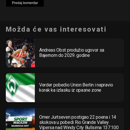
Možda će vas interesovati
Andreas Obst produžio ugovor sa
Bajernom do 2029. godine
Verder pobedio Union Berlin i napravio
korak ka izlasku iz opasne zone
Omer Jurtseven postigao 22 poena i 14
skokova u pobedi Rio Grande Valley
Vipersa nad Windy City Bullsima 137:100