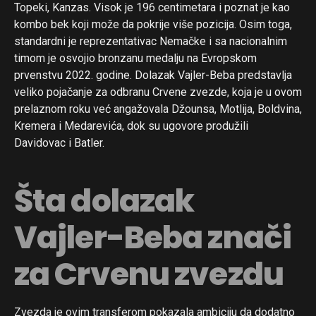
Topeki, Kanzas. Visok je 196 centimetara i poznat je kao
kombo bek koji može da pokrije više pozicija. Osim toga,
standardni je reprezentativac Nemačke i sa nacionalnim
timom je osvojio bronzanu medalju na Evropskom
prvenstvu 2022. godine. Dolazak Vajler-Beba predstavlja
veliko pojačanje za odbranu Crvene zvezde, koja je u ovom
prelaznom roku već angažovala Džounsa, Motlija, Boldvina,
Kremera i Medarevića, dok su ugovore produžili
Davidovac i Batler.
Šta dolazak
Vajler-Beba znači
za Crvenu zvezdu
Zvezda je ovim transferom pokazala ambiciju da dodatno