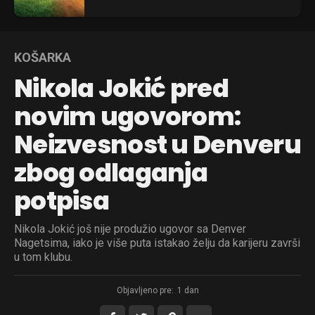
KOŠARKA
Nikola Jokić pred
novim ugovorom:
Neizvesnost u Denveru
zbog odlaganja
potpisa
Nikola Jokić još nije produžio ugovor sa Denver
Nagetsima, iako je više puta istakao želju da karijeru završi
u tom klubu.
Objavljeno pre:
1 dan