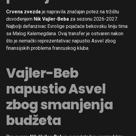
Crvena zvezda
je napravila značajan potez na tržištu
dovođenjem
Nik Vajler-Beba
za sezonu 2026-2027.
Najbolji defanzivac Evrolige pojačaće bekovsku liniju tima
sa Malog Kalemegdana. Ovaj transfer je ostvaren nakon
što je nemački reprezentativac napustio Asvel zbog
finansijskih problema francuskog kluba.
Vajler-Beb
napustio Asvel
zbog smanjenja
budžeta