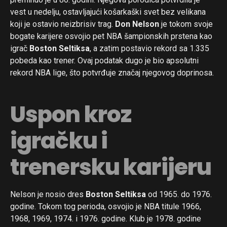
vest u nedelju, ostavljajući košarkaški svet bez velikana
koji je ostavio neizbrisiv trag.
Don Nelson
je tokom svoje
bogate karijere osvojio pet NBA šampionskih prstena kao
igrač
Boston Seltiksa
, a zatim postavio rekord sa 1.335
pobeda kao trener. Ovaj podatak dugo je bio apsolutni
rekord NBA lige, što potvrđuje značaj njegovog doprinosa.
Uspon kroz
igračku i
trenersku karijeru
Nelson je nosio dres
Boston Seltiksa
od 1965. do 1976.
godine. Tokom tog perioda, osvojio je NBA titule 1966,
1968, 1969, 1974. i 1976. godine. Klub je 1978. godine