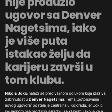
nije produžio
ugovor sa Denver
Nagetsima, iako
je više puta
istakao želju da
karijeru završi u
tom klubu.
Nikola Jokić
nalazi se pred važnom odlukom koja izaziva
zabrinutost u
Denver Nagetsima
. Tema „potpisivanje
novog ugovora“ postala je centralna u Koloradu, jer Jokić
još jednom nije produžio saradnju sa klubom. Iako je više