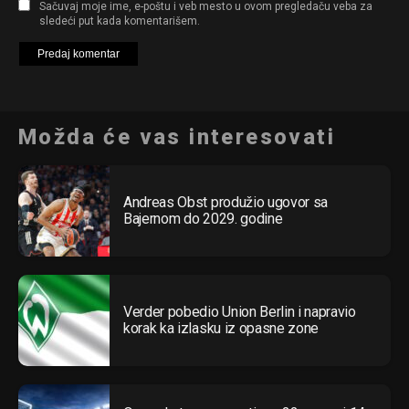
Sačuvaj moje ime, e-poštu i veb mesto u ovom pregledaču veba za
sledeći put kada komentarišem.
Možda će vas interesovati
Andreas Obst produžio ugovor sa
Bajernom do 2029. godine
Verder pobedio Union Berlin i napravio
korak ka izlasku iz opasne zone