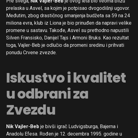
Pre svega,
Nik Vajler-Beb
je ovog leta bio veoma blizu
prelaska u Asvel, sa kojim je potpisao dvogodišnji ugovor.
Međutim, zbog drastičnog smanjenja budžeta sa 59 na 24
miliona evra, klub iz Liona je bio prinuđen da napravi velike
promene u sastavu. Takođe, Asvel su prethodno napustili
Silven Fransisko, Danijel Tajs i Armoni Bruks. Kao rezultat
toga, Vajler-Beb je odlučio da promeni sredinu i prihvati
ponudu Crvene zvezde.
Iskustvo i kvalitet
u odbrani za
Zvezdu
Nik Vajler-Beb
je bivši igrač Ludvigsburga, Bajerna i
Anadolu Efesa. Rođen je 12. decembra 1995. godine u