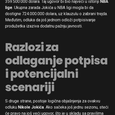
359.500.000 dolara. Taj ugovor bi bio najveći u istoriji
NBA
lige
. Ukupna zarada Jokića u NBA ligi mogla bi da
dostigne 724.000.000 dolara, uz klauzulu o zabrani trejda.
Međutim, odluka da još jednom odloži potpisivanje
produžetka izaziva dodatnu pažnju javnosti.
Razlozi za
odlaganje potpisa
i potencijalni
scenariji
S druge strane, postoje logična objašnjenja za ovakvu
odluku
Nikole Jokića
. Ako sačeka još jednu sezonu, steći
će pravo na još veći ugovor, što je u skladu sa pravilima