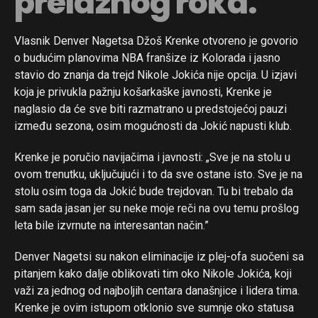
prelaznog roka.
Vlasnik Denver Nagetsa Džoš Krenke otvoreno je govorio
o budućim planovima NBA franšize iz Kolorada i jasno
stavio do znanja da trejd Nikole Jokića nije opcija. U izjavi
koja je privukla pažnju košarkaške javnosti, Krenke je
naglasio da će sve biti razmatrano u predstojećoj pauzi
između sezona, osim mogućnosti da Jokić napusti klub.
Krenke je poručio navijačima i javnosti: „Sve je na stolu u
ovom trenutku, uključujući i to da sve ostane isto. Sve je na
stolu osim toga da Jokić bude trejdovan. Tu bi trebalo da
sam sada jasan jer su neke moje reči na ovu temu prošlog
leta bile izvrnute na interesantan način.”
Flipboard
Reddit
Denver Nagetsi su nakon eliminacije iz plej-ofa suočeni sa
Pinterest
pitanjem kako dalje oblikovati tim oko Nikole Jokića, koji
važi za jednog od najboljih centara današnjice i lidera tima.
Whatsapp
Krenke je ovim istupom otklonio sve sumnje oko statusa
Email