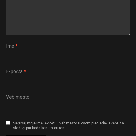
Ime
*
E-pošta
*
Veb mesto
Sačuvaj moje ime, e-poštu i veb mesto u ovom pregledaču veba za
sledeći put kada komentarišem.