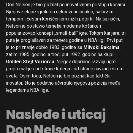
Email
Don Nelson je bio poznat po inovativnom pristupu košarci.
Njegove ekipe igrale su nekonvencionalno, sa brzim
tempom i čestim korišćenjem nižih petorki. Na taj način,
Nelson je postavio temelje moderne košarke i
popularizovao koncept „small-ball“ igre. Tokom karijere, tri
puta je proglašavan za trenera godine u NBA ligi. Prvi put
je to priznanje dobio 1983. godine sa
Milvoki Baksima
,
zatim 1985. godine, a treći put 1992. godine na klupi
Golden Stejt Voriorsa
. Njegov doprinos razvoju igre
prepoznat je i od strane kolega i od strane navijača širom
sveta. Osim toga, Nelson je bio poznat kao taktički
inovator, što je dodatno učvrstilo njegovu poziciju među
legendama NBA lige.
Nasleđe i uticaj
Don Nelsona