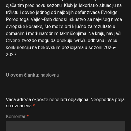
ojača tim pred novu sezonu. Klub je iskoristio situaciju na
tržištu i doveo jednog od najboljih defanzivaca Evrolige.
Pored toga, Vajler-Beb donosi iskustvo sa najvišeg nivoa
evropske košarke, što može biti ključno za rezultate u
domaćim i međunarodnim takmičenjima. Na kraju, navijači
Crvene zvezde mogu da očekuju čvršću odbranu i veću
konkurenciju na bekovskim pozicijama u sezoni 2026-
2027.
U ovom članku:
naslovna
Vaša adresa e-pošte neće biti objavljena.
Neophodna polja
su označena
*
Komentar
*