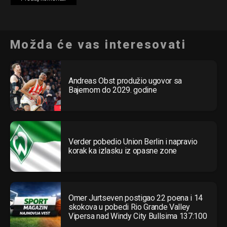
Možda će vas interesovati
Andreas Obst produžio ugovor sa
Bajernom do 2029. godine
Verder pobedio Union Berlin i napravio
korak ka izlasku iz opasne zone
Omer Jurtseven postigao 22 poena i 14
skokova u pobedi Rio Grande Valley
Vipersa nad Windy City Bullsima 137:100