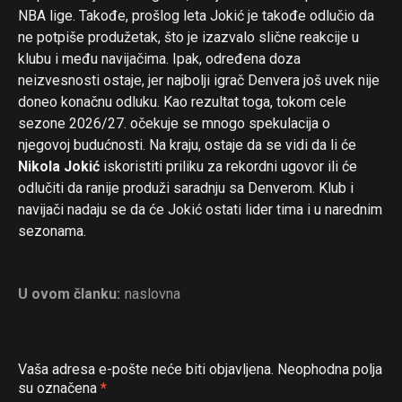
NBA lige. Takođe, prošlog leta Jokić je takođe odlučio da
ne potpiše produžetak, što je izazvalo slične reakcije u
klubu i među navijačima. Ipak, određena doza
neizvesnosti ostaje, jer najbolji igrač Denvera još uvek nije
doneo konačnu odluku. Kao rezultat toga, tokom cele
sezone 2026/27. očekuje se mnogo spekulacija o
njegovoj budućnosti. Na kraju, ostaje da se vidi da li će
Nikola Jokić
iskoristiti priliku za rekordni ugovor ili će
odlučiti da ranije produži saradnju sa Denverom. Klub i
navijači nadaju se da će Jokić ostati lider tima i u narednim
sezonama.
U ovom članku:
naslovna
Vaša adresa e-pošte neće biti objavljena.
Neophodna polja
su označena
*