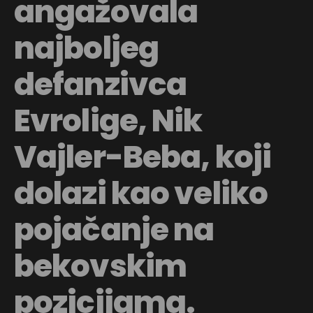
angažovala
najboljeg
defanzivca
Evrolige, Nik
Vajler-Beba, koji
dolazi kao veliko
pojačanje na
bekovskim
pozicijama.