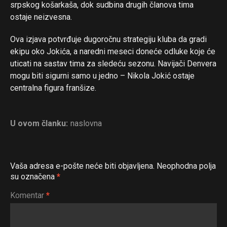
srpskog košarkaša, dok sudbina drugih članova tima
ostaje neizvesna.
Ova izjava potvrđuje dugoročnu strategiju kluba da gradi
ekipu oko Jokića, a naredni meseci doneće odluke koje će
uticati na sastav tima za sledeću sezonu. Navijači Denvera
mogu biti sigurni samo u jedno – Nikola Jokić ostaje
centralna figura franšize.
U ovom članku:
naslovna
Vaša adresa e-pošte neće biti objavljena.
Neophodna polja
su označena
*
Komentar
*