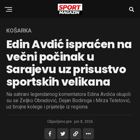
KOŠARKA
Edin Avdić ispraćen na
večni počinak u
Sarajevu uz prisustvo
sportskih velikana
Na sahrani legendarnog komentatora Edina Avdića okupili
su se Željko Obradović, Dejan Bodiroga i Mirza Teletović,
uz brojne kolege i prijatelje iz regiona.
Objavljeno pre:
jun 8, 2026