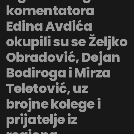
komentatora
Edina Avdića
okupili su se Željko
Obradović, Dejan
Bodiroga i Mirza
Teletović, uz
brojne kolege i
prijatelje iz