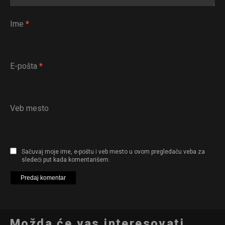
Ime
*
E-pošta
*
Veb mesto
Sačuvaj moje ime, e-poštu i veb mesto u ovom pregledaču veba za
sledeći put kada komentarišem.
Možda će vas interesovati