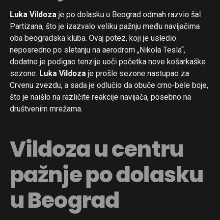
Luka Vildoza
je po dolasku u Beograd odmah razvio šal
Partizana, što je izazvalo veliku pažnju među navijačima
oba beogradska kluba. Ovaj potez, koji je usledio
neposredno po sletanju na aerodrom „Nikola Tesla“,
dodatno je podigao tenzije uoči početka nove košarkaške
sezone.
Luka Vildoza
je prošle sezone nastupao za
Crvenu zvezdu, a sada je odlučio da obuče crno-bele boje,
što je naišlo na različite reakcije navijača, posebno na
društvenim mrežama.
Vildoza u centru
pažnje po dolasku
u Beograd