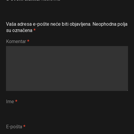
Vaša adresa e-pošte neće biti objavljena.
Neophodna polja
su označena
*
Komentar
*
Ime
*
E-pošta
*