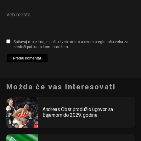
Veb mesto
Sačuvaj moje ime, e-poštu i veb mesto u ovom pregledaču veba za
sledeći put kada komentarišem.
Možda će vas interesovati
Andreas Obst produžio ugovor sa
Bajernom do 2029. godine