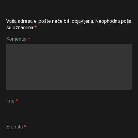
Vaša adresa e-pošte neće biti objavljena.
Neophodna polja
su označena
*
Komentar
*
Ime
*
E-pošta
*