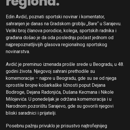
regiona.
Edin Avdić, poznati sportski novinar i komentator,
sahranjen je danas na Gradskom groblju „Bare“ u Sarajevu.
Veliki broj članova porodice, kolega, sportskih radnika i
građana došao je da oda poslednju počast jednom od
najprepoznatljivijih glasova regionalnog sportskog
novinarstva.
Avdić je preminuo iznenada prošle srede u Beogradu, u 48.
godini života. Njegovoj sahrani prethodile su
komemoracije – najpre u Beogradu, gde su se od njega
oprostile brojne košarkaške ličnosti poput Dejana
Bodiroge, Dejana Radonjića, Dušana Kecmana i Nikole
Milojevića. U ponedeljak je održana komemoracija i u
Narodnom pozorištu Sarajevo, gde su govorili njegovi
bliski saradnici i prijatelji.
Flipboard
Posebnu pažnju privuklo je prisustvo najtrofejnijeg