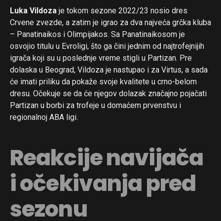
Luka Vildoza
je tokom sezone 2022/23 nosio dres
Crvene zvezde, a zatim je igrao za dva najveća grčka kluba
– Panatinaikos i Olimpijakos. Sa Panatinaikosom je
osvojio titulu u Evroligi, što ga čini jednim od najtrofejnijih
igrača koji su u poslednje vreme stigli u Partizan. Pre
dolaska u Beograd, Vildoza je nastupao i za Virtus, a sada
će imati priliku da pokaže svoje kvalitete u crno-belom
dresu. Očekuje se da će njegov dolazak značajno pojačati
Partizan u borbi za trofeje u domaćem prvenstvu i
regionalnoj ABA ligi.
Reakcije navijača
i očekivanja pred
sezonu