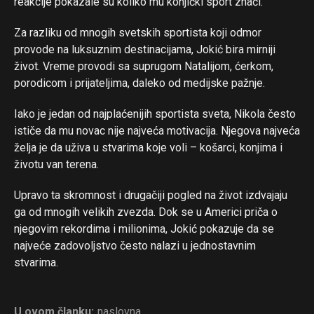
reakcije pokazale su koliko mu konjički sport znači.
Za razliku od mnogih svetskih sportista koji odmor
provode na luksuznim destinacijama, Jokić bira mirniji
život. Vreme provodi sa suprugom Natalijom, ćerkom,
porodicom i prijateljima, daleko od medijske pažnje.
Iako je jedan od najplaćenijih sportista sveta, Nikola često
ističe da mu novac nije najveća motivacija. Njegova najveća
želja je da uživa u stvarima koje voli – košarci, konjima i
životu van terena.
Upravo ta skromnost i drugačiji pogled na život izdvajaju
ga od mnogih velikih zvezda. Dok se u Americi priča o
njegovim rekordima i milionima, Jokić pokazuje da se
najveće zadovoljstvo često nalazi u jednostavnim
stvarima.
U ovom članku:
naslovna