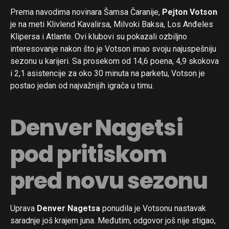
Prema navodima novinara Šamsa Čaranije,
Pejton Votson
je na meti Klivlend Kavalirsa, Milvoki Baksa, Los Anđeles
Klipersa i Atlante. Ovi klubovi su pokazali ozbiljno
interesovanje nakon što je Votson imao svoju najuspešniju
sezonu u karijeri. Sa prosekom od 14,6 poena, 4,9 skokova
i 2,1 asistencije za oko 30 minuta na parketu, Votson je
postao jedan od najvažnijih igrača u timu.
Denver Nagetsi
pod pritiskom
pred novu sezonu
Uprava
Denver Nagetsa
ponudila je Votsonu nastavak
saradnje još krajem juna. Međutim, odgovor još nije stigao,
Flipboard