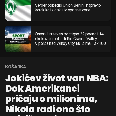
Verder pobedio Union Berlin i napravio
korak ka izlasku iz opasne zone
Omer Jurtseven postigao 22 poena i 14
skokova u pobedi Rio Grande Valley
Vipersa nad Windy City Bullsima 137:100
KOŠARKA
Jokićev život van NBA:
Dok Amerikanci
pričaju o milionima,
Nikola radi ono što