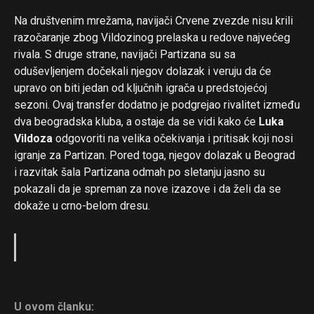
Na društvenim mrežama, navijači Crvene zvezde nisu krili
razočaranje zbog Vildozinog prelaska u redove najvećeg
rivala. S druge strane, navijači Partizana su sa
oduševljenjem dočekali njegov dolazak i veruju da će
upravo on biti jedan od ključnih igrača u predstojećoj
sezoni. Ovaj transfer dodatno je podgrejao rivalitet između
dva beogradska kluba, a ostaje da se vidi kako će
Luka
Vildoza
odgovoriti na velika očekivanja i pritisak koji nosi
igranje za Partizan. Pored toga, njegov dolazak u Beograd
i razvitak šala Partizana odmah po sletanju jasno su
pokazali da je spreman za nove izazove i da želi da se
dokaže u crno-belom dresu.
U ovom članku: