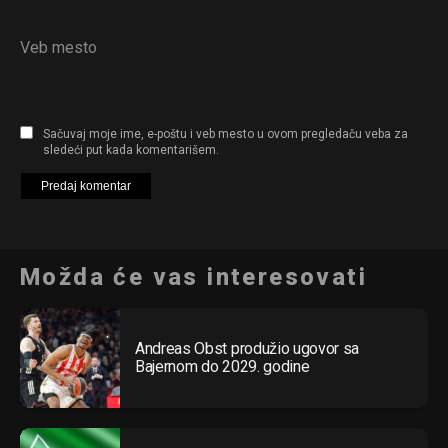
Veb mesto
Sačuvaj moje ime, e-poštu i veb mesto u ovom pregledaču veba za
sledeći put kada komentarišem.
Možda će vas interesovati
Andreas Obst produžio ugovor sa
Bajernom do 2029. godine