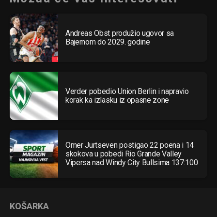
Andreas Obst produžio ugovor sa
Bajernom do 2029. godine
Verder pobedio Union Berlin i napravio
korak ka izlasku iz opasne zone
Omer Jurtseven postigao 22 poena i 14
skokova u pobedi Rio Grande Valley
Vipersa nad Windy City Bullsima 137:100
KOŠARKA