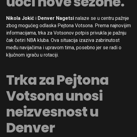
uoči nove sezone.
Nikola Jokić
i
Denver Nagetsi
nalaze se u centru pažnje
zbog mogućeg odlaska Pejtona Votsona. Prema najnovijim
informacijama, trka za Votsonov potpis privukla je pažnju
čak četiri NBA kluba. Ova situacija izaziva zabrinutost
među navijačima i upravom tima, posebno jer se radi o
ključnom igraču u rotaciji.
Trka za Pejtona
Votsona unosi
neizvesnost u
Denver