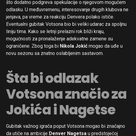
što dodatno podgreva spekulacije o njegovom mogućem
Reddit
odlasku. U međuvremenu, interesovanje drugih klubova ne
jenjava, pa vreme za reakciju Denvera polako ističe.
Pinterest
Eventualni gubitak Votsona bio bi veliki udarac za spoljnu
Whatsapp
liniju tima. Kako se letnji prelazni rok bliži kraju,
Email
mogućnosti za pronalaženje adekvatne zamene su
ograničene. Zbog toga bi
Nikola Jokić
mogao da uđe u
novu sezonu sa znatno oslabljenim sastavom.
Šta bi odlazak
Votsona značio za
Jokića i Nagetse
Gubitak važnog igrača poput Votsona mogao bi značajno
da utiče na ambicije
Denver Nagetsa
u predstojećoj