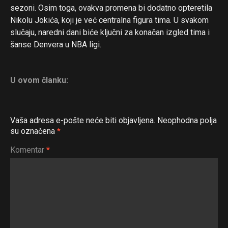
sezoni. Osim toga, ovakva promena bi dodatno opteretila
Nikolu Jokića, koji je već centralna figura tima. U svakom
slučaju, naredni dani biće ključni za konačan izgled tima i
šanse Denvera u NBA ligi.
U ovom članku:
Vaša adresa e-pošte neće biti objavljena.
Neophodna polja
su označena
*
Komentar
*