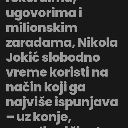
ugovorima i
milionskim
zaradama,
Nikola
Jokić
slobodno
vreme koristi na
način koji ga
najviše ispunjava
– uz konje,