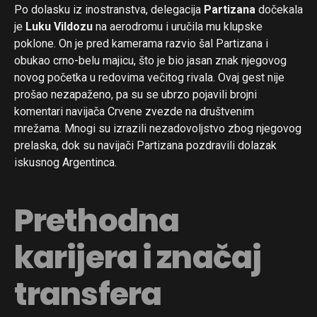
Po dolasku iz inostranstva, delegacija
Partizana
dočekala
je
Luku Vildozu
na aerodromu i uručila mu klupske
poklone. On je pred kamerama razvio šal Partizana i
obukao crno-belu majicu, što je bio jasan znak njegovog
novog početka u redovima večitog rivala. Ovaj gest nije
prošao nezapaženo, pa su se ubrzo pojavili brojni
komentari navijača Crvene zvezde na društvenim
mrežama. Mnogi su izrazili nezadovoljstvo zbog njegovog
prelaska, dok su navijači Partizana pozdravili dolazak
iskusnog Argentinca.
Prethodna
karijera i značaj
transfera