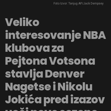
Foto Izvor: Tanjug AP/Jack Dempsey
Veliko
interesovanje NBA
klubova za
Pejtona Votsona
stavlja Denver
Nagetse i Nikolu
Jokića pred izazov