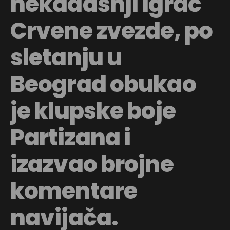
nekadašnji igrač
Crvene zvezde, po
sletanju u
Beograd obukao
je klupske boje
Partizana i
izazvao brojne
komentare
navijača.