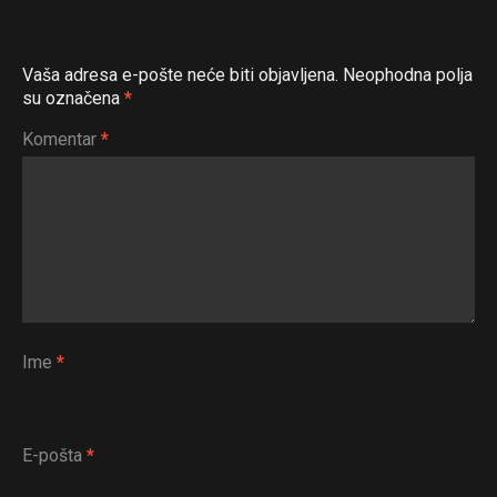
Vaša adresa e-pošte neće biti objavljena.
Neophodna polja
su označena
*
Komentar
*
Ime
*
E-pošta
*