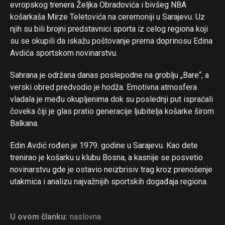
evropskog trenera Željka Obradovića i bivšeg NBA
Reddit
košarkaša Mirze Teletovića na ceremoniji u Sarajevu. Uz
Pinterest
njih su bili brojni predstavnici sporta iz celog regiona koji
Whatsapp
su se okupili da iskažu poštovanje prema doprinosu Edina
Email
Avdića sportskom novinarstvu.
Sahrana je održana danas poslepodne na groblju „Bare“, a
verski obred predvodio je hodža. Emotivna atmosfera
vladala je među okupljenima dok su poslednji put ispraćali
čoveka čiji je glas pratio generacije ljubitelja košarke širom
Balkana.
Edin Avdić rođen je 1979. godine u Sarajevu. Kao dete
trenirao je košarku u klubu Bosna, a kasnije se posvetio
novinarstvu gde je ostavio neizbrisiv trag kroz prenošenje
utakmica i analizu najvažnijih sportskih događaja regiona.
U ovom članku:
naslovna