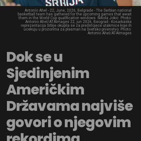
Antonio Ahel - 22, June, 2026, Belgrade - The Serbian national
basketball team has gathered for the upcoming games that await
them in the World Cup qualification windows. Nikola Jokic. Photo:
Antonio Ahel/ATAImages 22, jun 2026, Beograd - Kosarkaska
reprezentacija Srbije okupila se za predstojece utakmice koje ih
ucekuju u prozorima za plasman na Svetsko prvenstvo. Photo:
Antonio Ahel/ATAImages
Dok se u
Sjedinjenim
Američkim
Državama najviše
govori o njegovim
rekordima,