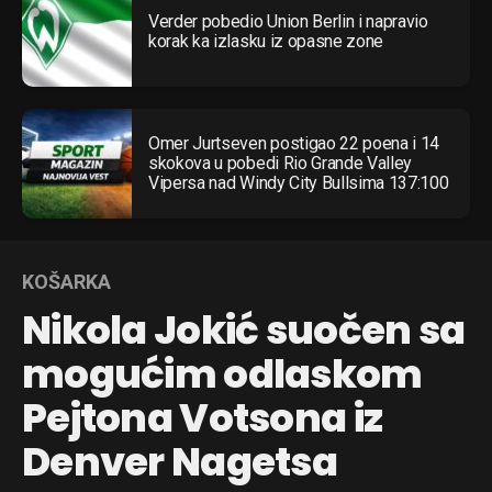
Verder pobedio Union Berlin i napravio
korak ka izlasku iz opasne zone
Omer Jurtseven postigao 22 poena i 14
skokova u pobedi Rio Grande Valley
Vipersa nad Windy City Bullsima 137:100
KOŠARKA
Nikola Jokić suočen sa
mogućim odlaskom
Pejtona Votsona iz
Denver Nagetsa