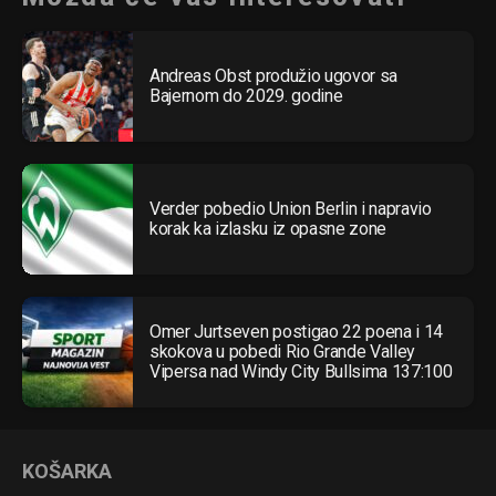
Andreas Obst produžio ugovor sa
Bajernom do 2029. godine
Verder pobedio Union Berlin i napravio
korak ka izlasku iz opasne zone
Omer Jurtseven postigao 22 poena i 14
skokova u pobedi Rio Grande Valley
Vipersa nad Windy City Bullsima 137:100
KOŠARKA