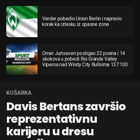
Verder pobedio Union Berlin i napravio
korak ka izlasku iz opasne zone
Omer Jurtseven postigao 22 poena i 14
skokova u pobedi Rio Grande Valley
Vipersa nad Windy City Bullsima 137:100
KOŠARKA
Davis Bertans završio
reprezentativnu
karijeru u dresu