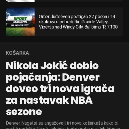
Omer Jurtseven postigao 22 poena i 14
skokova u pobedi Rio Grande Valley
Vipersa nad Windy City Bullsima 137:100
KOŠARKA
Nikola Jokić dobio
pojačanja: Denver
doveo tri nova igrača
za nastavak NBA
sezone
Denver Nagetsi su angažovali tri nova košarkaša kako bi
pružili podršku Nikoli Jokiću u borbi protiv najjačih timova