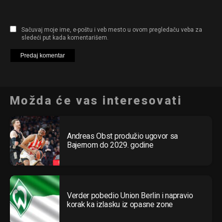
Sačuvaj moje ime, e-poštu i veb mesto u ovom pregledaču veba za
sledeći put kada komentarišem.
Možda će vas interesovati
Andreas Obst produžio ugovor sa
Bajernom do 2029. godine
Verder pobedio Union Berlin i napravio
korak ka izlasku iz opasne zone