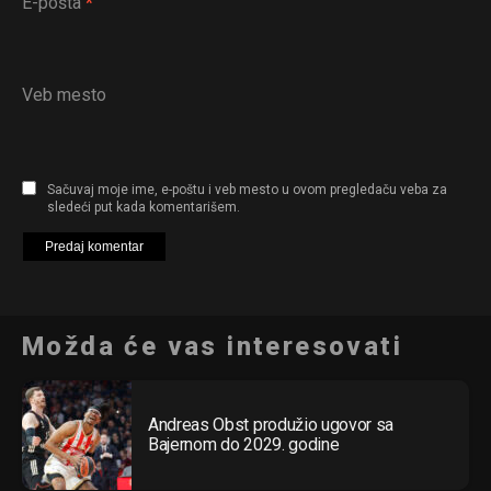
E-pošta
*
Veb mesto
Sačuvaj moje ime, e-poštu i veb mesto u ovom pregledaču veba za
sledeći put kada komentarišem.
Možda će vas interesovati
Andreas Obst produžio ugovor sa
Bajernom do 2029. godine