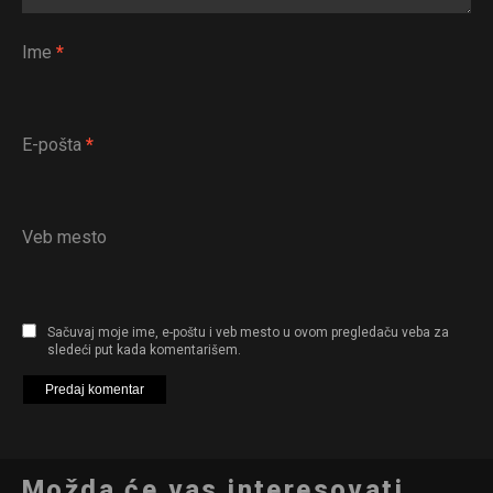
Ime
*
E-pošta
*
Veb mesto
Sačuvaj moje ime, e-poštu i veb mesto u ovom pregledaču veba za
sledeći put kada komentarišem.
Možda će vas interesovati