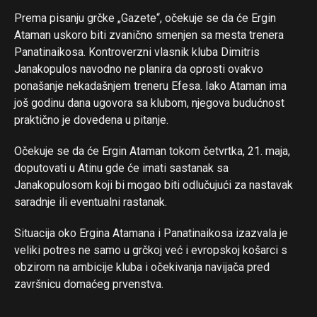
Prema pisanju grčke „Gazete“, očekuje se da će Ergin
Ataman uskoro biti zvanično smenjen sa mesta trenera
Panatinaikosa. Kontroverzni vlasnik kluba Dimitris
Janakopulos navodno ne planira da oprosti ovakvo
ponašanje nekadašnjem treneru Efesa. Iako Ataman ima
još godinu dana ugovora sa klubom, njegova budućnost
praktično je dovedena u pitanje.
Očekuje se da će Ergin Ataman tokom četvrtka, 21. maja,
doputovati u Atinu gde će imati sastanak sa
Janakopulosom koji bi mogao biti odlučujući za nastavak
saradnje ili eventualni rastanak.
Situacija oko Ergina Atamana i Panatinaikosa izazvala je
veliki potres ne samo u grčkoj već i evropskoj košarci s
obzirom na ambicije kluba i očekivanja navijača pred
završnicu domaćeg prvenstva.