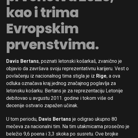
kao i trima
Evropskim
prvenstvima.
Flipboard
Davis Bertans
, poznati letonski košarkaš, zvanično je
Reddit
objavio da završava svoju reprezentativnu karijeru. Vest o
Pinterest
povlačenju iz nacionalnog tima stigla je iz
Rige
, a ova
Whatsapp
odluka označava kraj jednog značajnog poglavlja za
letonsku košarku. Bertans je za reprezentaciju Letonije
Email
debitovao u avgustu 2011. godine i tokom više od
decenije ostvario zapažen učinak.
U tom periodu,
Davis Bertans
je odigrao ukupno 80
mečeva za nacionalni tim. Na tim utakmicama prosečno je
beležio 9,6 poena i 3,3 skoka po susretu. Ove brojke