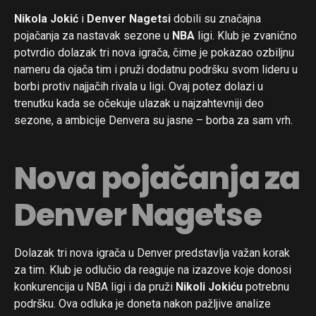
Nikola Jokić
i
Denver Nagetsi
dobili su značajna
pojačanja za nastavak sezone u
NBA
ligi. Klub je zvanično
potvrdio dolazak tri nova igrača, čime je pokazao ozbiljnu
nameru da ojača tim i pruži dodatnu podršku svom lideru u
borbi protiv najjačih rivala u ligi. Ovaj potez dolazi u
trenutku kada se očekuje ulazak u najzahtevniji deo
sezone, a ambicije Denvera su jasne – borba za sam vrh.
Nova pojačanja za
Denver Nagetse
Dolazak tri nova igrača u Denver predstavlja važan korak
za tim. Klub je odlučio da reaguje na izazove koje donosi
konkurencija u NBA ligi i da pruži
Nikoli Jokiću
potrebnu
podršku. Ova odluka je doneta nakon pažljive analize