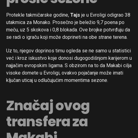
Protekle takmičarske godine,
Tajs
je u Evroligi odigrao 38
utakmica za Monako. Prosečno je beležio 9,7 poena po
meču, uz 5 skokova i 0,8 blokada. Ove brojke potvrđuju da
se radi o igraču koji može doprineti na obe strane terena.
Uz to, njegov doprinos timu ogleda se ne samo u statistici
već i kroz iskustvo koje donosi dugogodišnjom karijerom u
najjačim evropskim ligama. S obzirom na to da Makabi cilja
visoke domete u Evroligi, ovakvo pojačanje može imati
ključan uticaj u odlučujućim momentima sezone.
Značaj ovog
transfera za
Makabi