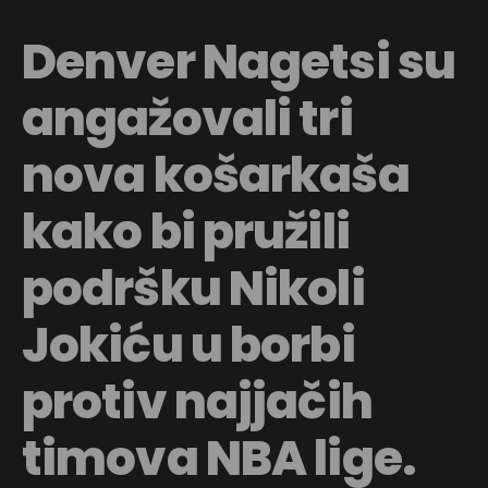
Denver Nagetsi su
angažovali tri
nova košarkaša
kako bi pružili
podršku Nikoli
Jokiću u borbi
protiv najjačih
timova NBA lige.