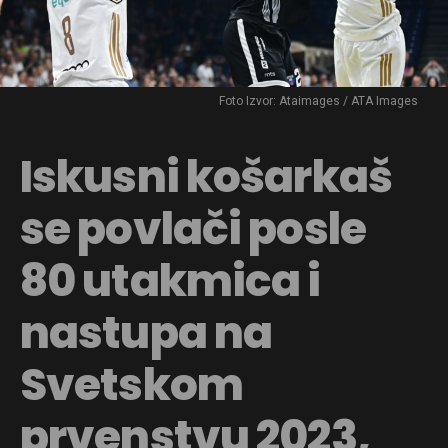
Foto Izvor: Ataimages / ATA Images
Iskusni košarkaš
se povlači posle
80 utakmica i
nastupa na
Svetskom
prvenstvu 2023,