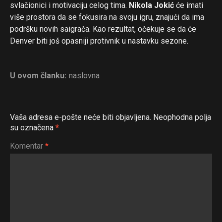
svlačionici i motivaciju celog tima.
Nikola Jokić
će imati
više prostora da se fokusira na svoju igru, znajući da ima
podršku novih saigrača. Kao rezultat, očekuje se da će
Denver biti još opasniji protivnik u nastavku sezone.
U ovom članku:
naslovna
Vaša adresa e-pošte neće biti objavljena.
Neophodna polja
su označena
*
Komentar
*