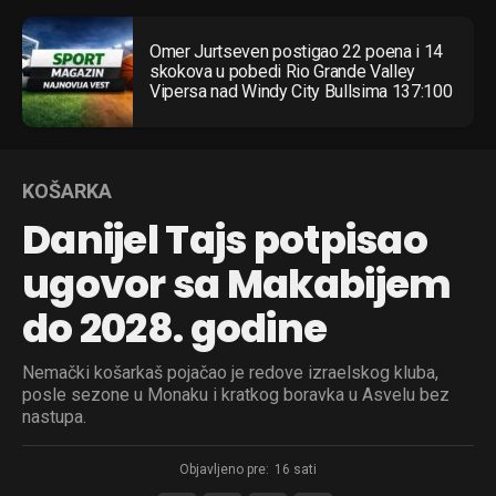
Omer Jurtseven postigao 22 poena i 14
skokova u pobedi Rio Grande Valley
Vipersa nad Windy City Bullsima 137:100
KOŠARKA
Danijel Tajs potpisao
ugovor sa Makabijem
do 2028. godine
Nemački košarkaš pojačao je redove izraelskog kluba,
posle sezone u Monaku i kratkog boravka u Asvelu bez
nastupa.
Objavljeno pre:
16 sati