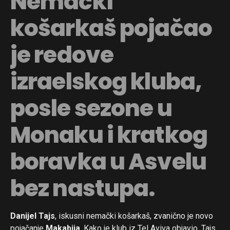
Nemački
košarkaš pojačao
je redove
izraelskog kluba,
posle sezone u
Monaku i kratkog
boravka u Asvelu
bez nastupa.
Danijel Tajs
, iskusni nemački košarkaš, zvanično je novo
pojačanje
Makabija
. Kako je klub iz Tel Aviva objavio, Tajs