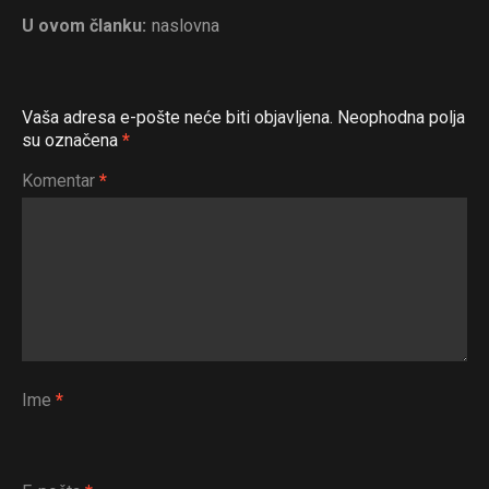
U ovom članku:
naslovna
Vaša adresa e-pošte neće biti objavljena.
Neophodna polja
su označena
*
Komentar
*
Ime
*