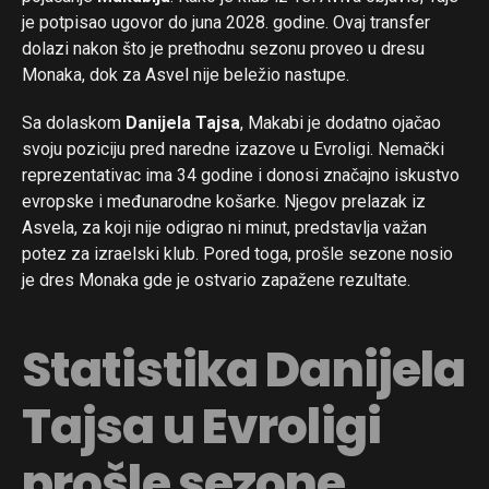
je potpisao ugovor do juna 2028. godine. Ovaj transfer
Flipboard
dolazi nakon što je prethodnu sezonu proveo u dresu
Reddit
Monaka, dok za Asvel nije beležio nastupe.
Pinterest
Sa dolaskom
Danijela Tajsa
, Makabi je dodatno ojačao
Whatsapp
svoju poziciju pred naredne izazove u Evroligi. Nemački
Email
reprezentativac ima 34 godine i donosi značajno iskustvo
evropske i međunarodne košarke. Njegov prelazak iz
Asvela, za koji nije odigrao ni minut, predstavlja važan
potez za izraelski klub. Pored toga, prošle sezone nosio
je dres Monaka gde je ostvario zapažene rezultate.
Statistika Danijela
Tajsa u Evroligi
prošle sezone