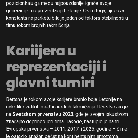
pozicioniraju ga među najpouzdanije igrače svoje
generacije u reprezentaciji Letonije. Osim toga, njegova
konstanta na parketu bila je jedan od faktora stabilnosti u
timu tokom brojnih takmičenja.
Kariijera u
reprezentaciji i
glavni turniri
Bertans je tokom svoje karijere branio boje Letonije na
nekoliko velikih međunarodnih takmičenja. Učestvovao je
na
Svetskom prvenstvu 2023
, gde je svojim iskustvom
značajno doprineo igri tima. Takođe, nastupio je na tri
Evropska prvenstva – 2011, 2017. i 2025. godine – čime
je ostavio snažan pečat na kontinentalnim smotrama.