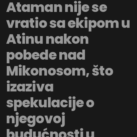
Ataman nije se
vratio sa ekipom u
Atinu nakon
pobede nad
Mikonosom, što
izaziva
spekulacije o
njegovoj
budućnosti u
Flipboard