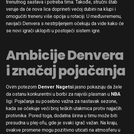
trenutnog sastava i potreba tima. Takođe, stručni štab
veruje da će nova lica doprineti većoj dubini na klupi i
omogućiti treneru više opcija u rotaciji. U međuvremenu,
navijači Denvera s nestrpljenjem očekuju da vide kako će
se novi igrači uklopiti u postojeći sistem igre.
Ambicije Denvera
i značaj pojačanja
Ovim potezom
Denver Nagetsi
jasno pokazuju da žele
da ostanu konkurentni u borbi za najviši plasman u
NBA
ligi. Pojačanja su posebno važna za nastavak sezone,
kada se očekuje veći broj teških utakmica protiv najjačih
protivnika. Pored toga, dodatna širina u timu može biti
presudna u plej-ofu, gde je svaki igrač važan. Na kraju,
ovakve promene mogu pozitivno uticati na atmosferu u