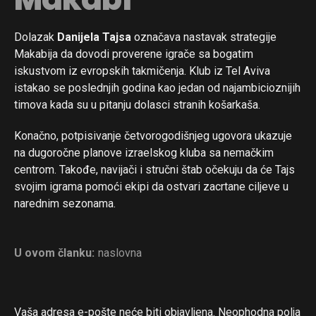
Dolazak
Danijela Tajsa
označava nastavak strategije
Makabija da dovodi proverene igrače sa bogatim
iskustvom iz evropskih takmičenja. Klub iz Tel Aviva
istakao se poslednjih godina kao jedan od najambicioznijih
timova kada su u pitanju dolasci stranih košarkaša.
Konačno, potpisivanje četvorogodišnjeg ugovora ukazuje
na dugoročne planove izraelskog kluba sa nemačkim
centrom. Takođe, navijači i stručni štab očekuju da će Tajs
svojim igrama pomoći ekipi da ostvari zacrtane ciljeve u
narednim sezonama.
U ovom članku:
naslovna
Vaša adresa e-pošte neće biti objavljena.
Neophodna polja