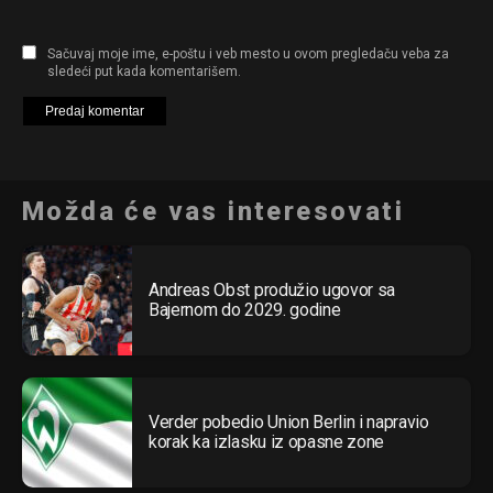
Sačuvaj moje ime, e-poštu i veb mesto u ovom pregledaču veba za
sledeći put kada komentarišem.
Možda će vas interesovati
Andreas Obst produžio ugovor sa
Bajernom do 2029. godine
Verder pobedio Union Berlin i napravio
korak ka izlasku iz opasne zone