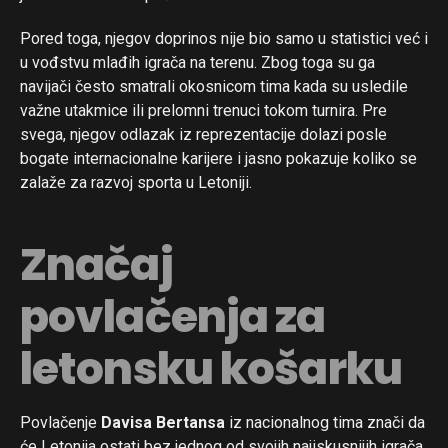
Pored toga, njegov doprinos nije bio samo u statistici već i
u vođstvu mlađih igrača na terenu. Zbog toga su ga
navijači često smatrali okosnicom tima kada su usledile
važne utakmice ili prelomni trenuci tokom turnira. Pre
svega, njegov odlazak iz reprezentacije dolazi posle
bogate internacionalne karijere i jasno pokazuje koliko se
zalaže za razvoj sporta u Letoniji.
Značaj
povlačenja za
letonsku košarku
Povlačenje
Davisa Bertansa
iz nacionalnog tima znači da
će Letonija ostati bez jednog od svojih najiskusnijih igrača