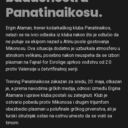
Reddit
Panatinaikosu.
Pinterest
Whatsapp
Ergin Ataman, trener košarkaškog kluba Panatinaikos,
Email
nalazi se na ivici odlaska iz kluba nakon što je odlučio da
ne putuje sa ekipom nazad u Atinu posle gostovanja
Mikonosu. Ova situacija dodatno je uzburkala atmosferu u
atinskom velikanu, posebno nakon neuspeha da se izbori
plasman na Fajnal-for Evrolige uprkos vođstvu od 2:0
protiv Valensije u četvrtfinalnoj seriji.
Trening Panatinaikosa zakazan za sredu, 20. maja, otkazan
je, a prema navodima grčkih medija, odnosi između Ergina
Atamana i uprave kluba postali su zategnuti. Klub je
ostvario pobedu protiv Mikonosa i drugim trijumfom
obezbedio plasman u polufinale grčkog prvenstva, ali je
turski stručnjak ostao na ostrvu umesto da se vrati sa
timom.