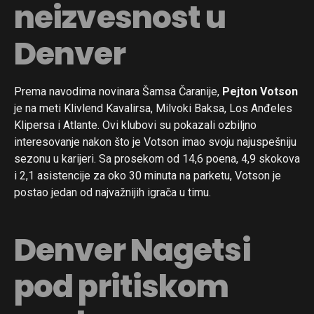
neizvesnost u
Denver
Prema navodima novinara Šamsa Čaranije,
Pejton Votson
je na meti Klivlend Kavalirsa, Milvoki Baksa, Los Anđeles
Klipersa i Atlante. Ovi klubovi su pokazali ozbiljno
interesovanje nakon što je Votson imao svoju najuspešniju
sezonu u karijeri. Sa prosekom od 14,6 poena, 4,9 skokova
i 2,1 asistencije za oko 30 minuta na parketu, Votson je
postao jedan od najvažnijih igrača u timu.
Denver Nagetsi
pod pritiskom