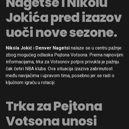
Nagetse i Nikolu
Jokića pred izazov
uoči nove sezone.
Nikola Jokić
i
Denver Nagetsi
nalaze se u centru pažnje
zbog mogućeg odlaska Pejtona Votsona. Prema najnovijim
informacijama, trka za Votsonov potpis privukla je pažnju
čak četiri NBA kluba. Ova situacija izaziva zabrinutost
među navijačima i upravom tima, posebno jer se radi o
ključnom igraču u rotaciji.
Trka za Pejtona
Votsona unosi