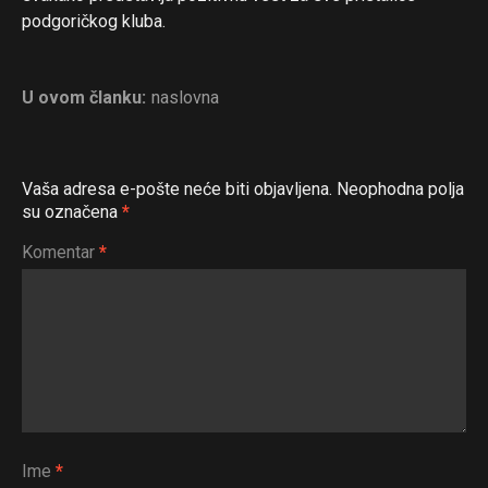
podgoričkog kluba.
U ovom članku:
naslovna
Vaša adresa e-pošte neće biti objavljena.
Neophodna polja
su označena
*
Komentar
*
Ime
*