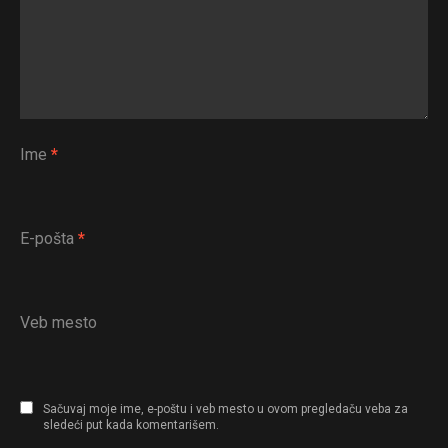
Ime
*
E-pošta
*
Veb mesto
Sačuvaj moje ime, e-poštu i veb mesto u ovom pregledaču veba za
sledeći put kada komentarišem.