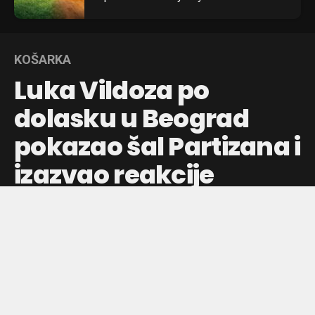
KOŠARKA
Luka Vildoza po
dolasku u Beograd
pokazao šal Partizana i
izazvao reakcije
navijača
Argentinski košarkaš Luka Vildoza, nekadašnji igrač
Crvene zvezde, po sletanju u Beograd obukao je klupske
boje Partizana i izazvao brojne komentare navijača.
Objavljeno pre:
4 sata