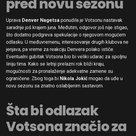
pred novu sezonu
Uprava
Denver Nagetsa
ponudila je Votsonu nastavak
saradnje još krajem juna. Međutim, odgovor još nije stigao,
što dodatno podgreva spekulacije o njegovom mogućem
odlasku. U međuvremenu, interesovanje drugih klubova ne
jenjava, pa vreme za reakciju Denvera polako ističe.
Eventualni gubitak Votsona bio bi veliki udarac za spoljnu
liniju tima. Kako se letnji prelazni rok bliži kraju,
mogućnosti za pronalaženje adekvatne zamene su
ograničene. Zbog toga bi
Nikola Jokić
mogao da uđe u
novu sezonu sa znatno oslabljenim sastavom.
Šta bi odlazak
Votsona značio za