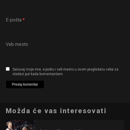
E-pošta
*
Veb mesto
Sačuvaj moje ime, e-poštu i veb mesto u ovom pregledaču veba za
sledeći put kada komentarišem.
Možda će vas interesovati