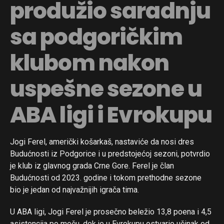
produžio saradnju
sa podgoričkim
klubom nakon
uspešne sezone u
ABA ligi i Evrokupu
Jogi Ferel, američki košarkaš, nastaviće da nosi dres
Budućnosti iz Podgorice i u predstojećoj sezoni, potvrdio
je klub iz glavnog grada Crne Gore. Ferel je član
Budućnosti od 2023. godine i tokom prethodne sezone
bio je jedan od najvažnijih igrača tima.
U ABA ligi, Jogi Ferel je prosečno beležio 13,8 poena i 4,5
asistencija po meču, dok je u Evrokupu ostvario učinak od