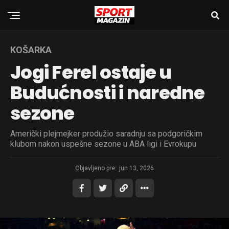
KOŠARKA
Jogi Ferel ostaje u
Budućnosti i naredne
sezone
Američki plejmejker produžio saradnju sa podgoričkim
klubom nakon uspešne sezone u ABA ligi i Evrokupu
Objavljeno pre:
jun 13, 2026