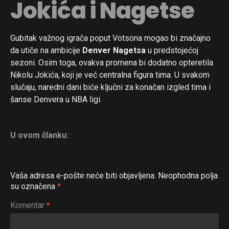
Jokića i Nagetse
Gubitak važnog igrača poput Votsona mogao bi značajno
da utiče na ambicije
Denver Nagetsa
u predstojećoj
sezoni. Osim toga, ovakva promena bi dodatno opteretila
Nikolu Jokića, koji je već centralna figura tima. U svakom
slučaju, naredni dani biće ključni za konačan izgled tima i
šanse Denvera u NBA ligi.
U ovom članku:
Vaša adresa e-pošte neće biti objavljena.
Neophodna polja
su označena
*
Komentar
*