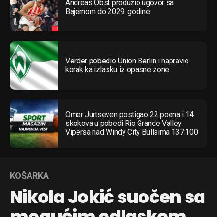
Andreas Obst produžio ugovor sa
Bajernom do 2029. godine
Verder pobedio Union Berlin i napravio
korak ka izlasku iz opasne zone
Omer Jurtseven postigao 22 poena i 14
skokova u pobedi Rio Grande Valley
Vipersa nad Windy City Bullsima 137:100
KOŠARKA
Nikola Jokić suočen sa
mogućim odlaskom