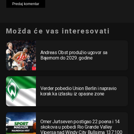
Možda će vas interesovati
Andreas Obst produžio ugovor sa
Bajernom do 2029. godine
Verder pobedio Union Berlin i napravio
korak ka izlasku iz opasne zone
Omer Jurtseven postigao 22 poena i 14
skokova u pobedi Rio Grande Valley
Vipersa nad Windy City Bullsima 137:100