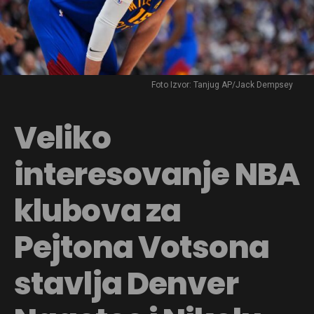
Foto Izvor: Tanjug AP/Jack Dempsey
Veliko
interesovanje NBA
klubova za
Pejtona Votsona
stavlja Denver