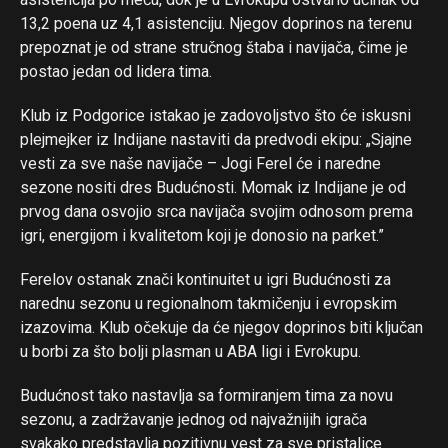
13,2 poena uz 4,1 asistenciju. Njegov doprinos na terenu
prepoznat je od strane stručnog štaba i navijača, čime je
postao jedan od lidera tima.
Flipboard
Klub iz Podgorice istakao je zadovoljstvo što će iskusni
Reddit
plejmejker iz Indijane nastaviti da predvodi ekipu: „Sjajne
Pinterest
vesti za sve naše navijače – Jogi Ferel će i naredne
Whatsapp
sezone nositi dres Budućnosti. Momak iz Indijane je od
Email
prvog dana osvojio srca navijača svojim odnosom prema
igri, energijom i kvalitetom koji je donosio na parket.”
Ferelov ostanak znači kontinuitet u igri Budućnosti za
narednu sezonu u regionalnom takmičenju i evropskim
izazovima. Klub očekuje da će njegov doprinos biti ključan
u borbi za što bolji plasman u ABA ligi i Evrokupu.
Budućnost tako nastavlja sa formiranjem tima za novu
sezonu, a zadržavanje jednog od najvažnijih igrača
svakako predstavlja pozitivnu vest za sve pristalice