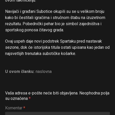
ovom takmičenju.
Navijači i građani Subotice okupili su se u velikom broju
kako bi čestitali igračima i stručnom štabu na izuzetnom
rezultatu. Pobednički pehar bio je simbol zajedništva i
sportskog ponosa čitavog grada.
Ovaj uspeh daje novi podstrek Spartaku pred nastavak
sezone, dok će istorijska titula ostati upisana kao jedan od
najsvetlijih trenutaka subotičke košarke.
U ovom članku:
naslovna
Vaša adresa e-pošte neće biti objavljena.
Neophodna polja
Flipboard
su označena
*
Reddit
Komentar
*
Pinterest