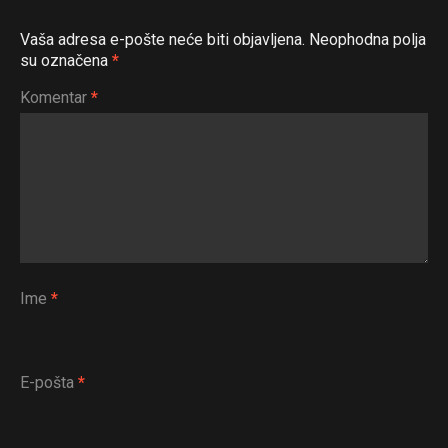
Vaša adresa e-pošte neće biti objavljena.
Neophodna polja
su označena
*
Komentar
*
Ime
*
E-pošta
*