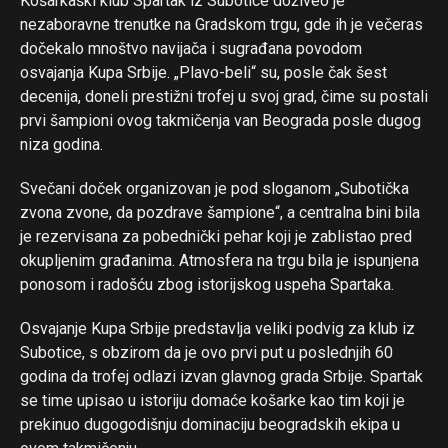
Košarkaški klub Spartak iz Subotice doživeo je
nezaboravne trenutke na Gradskom trgu, gde ih je večeras
dočekalo mnoštvo navijača i sugrađana povodom
osvajanja Kupa Srbije. „Plavo-beli“ su, posle čak šest
decenija, doneli prestižni trofej u svoj grad, čime su postali
prvi šampioni ovog takmičenja van Beograda posle dugog
niza godina.
Svečani doček organizovan je pod sloganom „Subotička
zvona zvone, da pozdrave šampione“, a centralna bini bila
je rezervisana za pobednički pehar koji je zablistao pred
okupljenim građanima. Atmosfera na trgu bila je ispunjena
ponosom i radošću zbog istorijskog uspeha Spartaka.
Osvajanje Kupa Srbije predstavlja veliki podvig za klub iz
Subotice, s obzirom da je ovo prvi put u poslednjih 60
godina da trofej odlazi izvan glavnog grada Srbije. Spartak
se time upisao u istoriju domaće košarke kao tim koji je
prekinuo dugogodišnju dominaciju beogradskih ekipa u