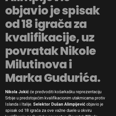
objavio je spisak
od 18 igrača za
kvalifikacije, uz
povratak Nikole
Milutinova i
Marka Gudurića.
Nikola Jokić
će predvoditi košarkašku reprezentaciju
Srbije u predstojećim kvalifikacionim utakmicama protiv
Islanda i Italije.
Selektor Dušan Alimpijević
objavio je
spisak od 18 igrača za ove važne duele u okviru