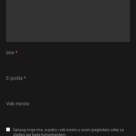
Whatsapp
Email
Ime
*
E-pošta
*
Veb mesto
Sačuvaj moje ime, e-poštu i veb mesto u ovom pregledaču veba za
sledeći put kada komentarišem.