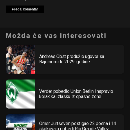
Možda će vas interesovati
Andreas Obst produžio ugovor sa
Bajernom do 2029. godine
Verder pobedio Union Berlin i napravio
korak ka izlasku iz opasne zone
Omer Jurtseven postigao 22 poena i 14
skokova u pobedi Rio Grande Valley