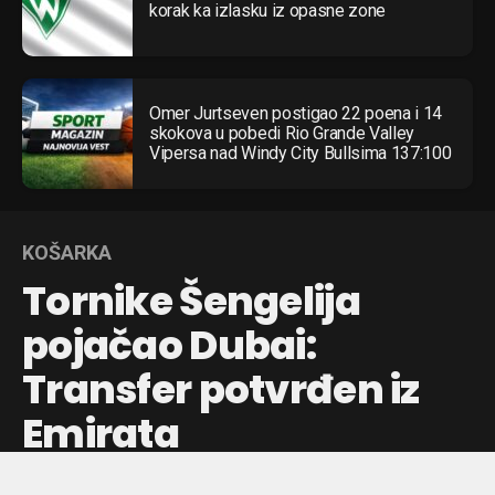
korak ka izlasku iz opasne zone
Omer Jurtseven postigao 22 poena i 14
skokova u pobedi Rio Grande Valley
Vipersa nad Windy City Bullsima 137:100
KOŠARKA
Tornike Šengelija
pojačao Dubai:
Transfer potvrđen iz
Emirata
Gruzijski košarkaš napušta Barselonu i karijeru nastavlja u