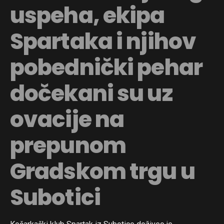
uspeha, ekipa
Spartaka i njihov
pobednički pehar
dočekani su uz
ovacije na
prepunom
Gradskom trgu u
Subotici