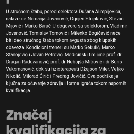
U stručnom štabu, pored selektora Dušana Alimpijevića,
nalaze se Nemanja Jovanović, Ognjen Stojaković, Stevan
Mijović i Marko Barać. U dogovoru sa selektorom, Vladimir
Jovanović, Tomislav Tomović i Milenko Bogićević neće
biti deo stručnog štaba tokom avgusta zbog klupskih
obaveza. Kondicioni treneri su Marko Sekulić, Marko
Stanojević i Jovan Petrović. Medicinski tim čine prof. dr
Dragan Radovanović, prof. dr Nebojša Mitrović i dr Boris
Vukomanović, dok su fizioterapeuti Džejson Miler, Veljko
Nikolić, Milorad Ćirić i Predrag Jovičić. Ova podrška je
ključna za očuvanje zdravlja i forme igrača tokom napornih
kvalifikacija.
Značaj
kvalifikacija za