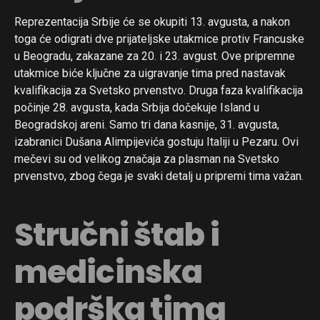
Reprezentacija Srbije će se okupiti 13. avgusta, a nakon
toga će odigrati dve prijateljske utakmice protiv Francuske
u Beogradu, zakazane za 20. i 23. avgust. Ove pripremne
utakmice biće ključne za uigravanje tima pred nastavak
kvalifikacija za Svetsko prvenstvo. Druga faza kvalifikacija
počinje 28. avgusta, kada Srbija dočekuje Island u
Beogradskoj areni. Samo tri dana kasnije, 31. avgusta,
izabranici Dušana Alimpijevića gostuju Italiji u Pezaru. Ovi
mečevi su od velikog značaja za plasman na Svetsko
prvenstvo, zbog čega je svaki detalj u pripremi tima važan.
Stručni štab i
medicinska
podrška tima