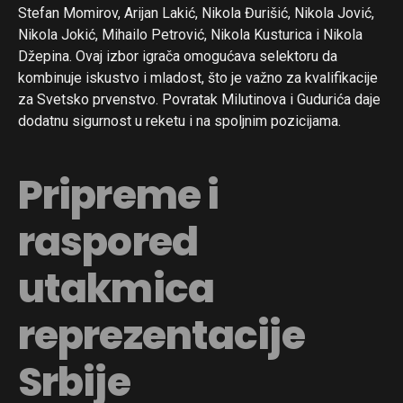
Stefan Momirov, Arijan Lakić, Nikola Đurišić, Nikola Jović,
Nikola Jokić, Mihailo Petrović, Nikola Kusturica i Nikola
Džepina. Ovaj izbor igrača omogućava selektoru da
kombinuje iskustvo i mladost, što je važno za kvalifikacije
za Svetsko prvenstvo. Povratak Milutinova i Gudurića daje
dodatnu sigurnost u reketu i na spoljnim pozicijama.
Pripreme i
raspored
utakmica
reprezentacije
Srbije