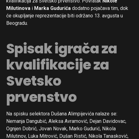
kvalifikacija za Svetsko prvenstvo. Povratak
Nikole
Milutinova
i
Marka Gudurića
dodatno pojačava tim, dok
će okupljanje reprezentacije biti održano 13. avgusta u
Beogradu.
Spisak igrača za
kvalifikacije za
Svetsko
prvenstvo
Na spisku selektora Dušana Alimpijevića nalaze se:
Nemanja Dangubić, Aleksa Avramović, Dejan Davidovac,
Ognjen Dobrić, Jovan Novak, Marko Gudurić, Nikola
Milutinov, Luka Mitrović, Dušan Ristić, Nikola Tanasković,