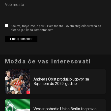
Veb mesto
Sačuvaj moje ime, e-poštu i veb mesto u ovom pregledaču veba za
sledeći put kada komentarišem.
Možda će vas interesovati
Andreas Obst produžio ugovor sa
Bajernom do 2029. godine
Verder pobedio Union Berlin i napravio