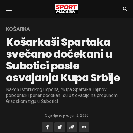
KOŠARKA
Košarkaši Spartaka
svečano dočekani u
Subotici posle
osvajanja Kupa Srbije
Nakon istorijskog uspeha, ekipa Spartaka i njihov
pobednički pehar dočekani su uz ovacije na prepunom
Gradskom trgu u Subotici
Objavljeno pre:
jun 2, 2026