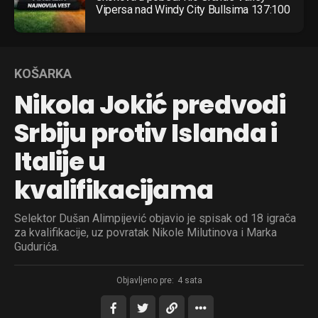
Vipersa nad Windy City Bullsima 137:100
KOŠARKA
Nikola Jokić predvodi
Srbiju protiv Islanda i
Italije u
kvalifikacijama
Selektor Dušan Alimpijević objavio je spisak od 18 igrača
za kvalifikacije, uz povratak Nikole Milutinova i Marka
Gudurića.
Objavljeno pre:
4 sata