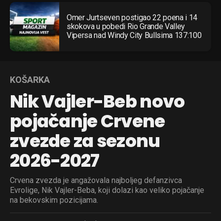
Omer Jurtseven postigao 22 poena i 14
skokova u pobedi Rio Grande Valley
Vipersa nad Windy City Bullsima 137:100
KOŠARKA
Nik Vajler-Beb novo
pojačanje Crvene
zvezde za sezonu
2026-2027
Crvena zvezda je angažovala najboljeg defanzivca
Evrolige, Nik Vajler-Beba, koji dolazi kao veliko pojačanje
na bekovskim pozicijama.