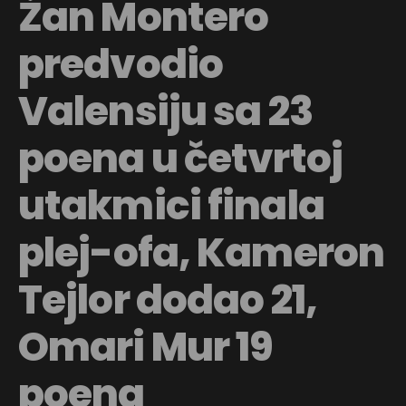
Žan Montero
predvodio
Valensiju sa 23
poena u četvrtoj
utakmici finala
plej-ofa, Kameron
Tejlor dodao 21,
Omari Mur 19
poena