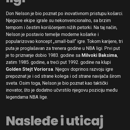
Whatsapp
Email
Don Nelson je bio poznat po inovativnom pristupu košarci.
Njegove ekipe igrale su nekonvencionalno, sa brzim
tempom i čestim korišćenjem nižih petorki. Na taj način,
Nelson je postavio temelje moderne košarke i
popularizovao koncept „small-ball“ igre. Tokom karijere, tri
puta je proglašavan za trenera godine u NBA ligi. Prvi put
je to priznanje dobio 1983. godine sa
Milvoki Baksima
,
zatim 1985. godine, a treći put 1992. godine na klupi
Golden Stejt Voriorsa
. Njegov doprinos razvoju igre
prepoznat je i od strane kolega i od strane navijača širom
sveta. Osim toga, Nelson je bio poznat kao taktički
inovator, što je dodatno učvrstilo njegovu poziciju među
legendama NBA lige.
Nasleđe i uticaj