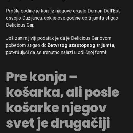
Prošle godine je konj iz njegove ergele Demon Dell’Est
osvojio Dužijancu, dok je ove godine do trijumfa stigao
Delicious Gar.
Još zanimljiviji podatak je da je Delicious Gar ovom
pobedom stigao do
četvrtog uzastopnog trijumfa
,
potvrđujući da se trenutno nalazi u odličnoj formi.
Pre konja –
košarka, ali posle
košarke njegov
svet je drugačiji