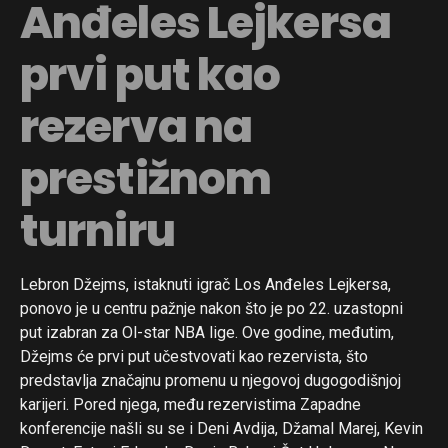
Anđeles Lejkersa
prvi put kao
rezerva na
prestižnom
turniru
Lebron Džejms, istaknuti igrač Los Anđeles Lejkersa,
ponovo je u centru pažnje nakon što je po 22. uzastopni
put izabran za Ol-star NBA lige. Ove godine, međutim,
Džejms će prvi put učestvovati kao rezervista, što
predstavlja značajnu promenu u njegovoj dugogodišnjoj
karijeri. Pored njega, među rezervistima Zapadne
konferencije našli su se i Deni Avdija, Džamal Marej, Kevin