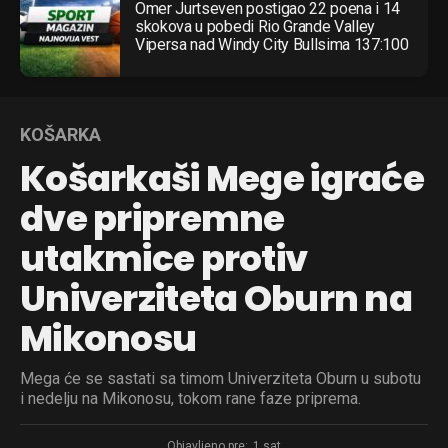
Omer Jurtseven postigao 22 poena i 14
skokova u pobedi Rio Grande Valley
Vipersa nad Windy City Bullsima 137:100
KOŠARKA
Košarkaši Mege igraće
dve pripremne
utakmice protiv
Univerziteta Oburn na
Mikonosu
Mega će se sastati sa timom Univerziteta Oburn u subotu
i nedelju na Mikonosu, tokom rane faze priprema.
Objavljeno pre:
1 sat