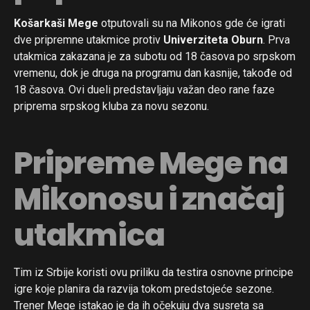
Košarkaši Mege
otputovali su na Mikonos gde će igrati
dve pripremne utakmice protiv
Univerziteta Oburn
. Prva
utakmica zakazana je za subotu od 18 časova po srpskom
vremenu, dok je druga na programu dan kasnije, takođe od
18 časova. Ovi dueli predstavljaju važan deo rane faze
priprema srpskog kluba za novu sezonu.
Pripreme Mege na
Mikonosu i značaj
utakmica
Tim iz Srbije koristi ovu priliku da testira osnovne principe
igre koje planira da razvija tokom predstojeće sezone.
Trener Mege istakao je da ih očekuju dva susreta sa