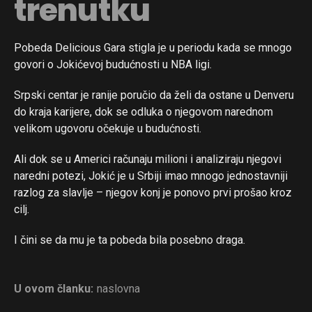
trenutku
Pobeda Delicious Gara stigla je u periodu kada se mnogo
govori o Jokićevoj budućnosti u NBA ligi.
Srpski centar je ranije poručio da želi da ostane u Denveru
do kraja karijere, dok se odluka o njegovom narednom
velikom ugovoru očekuje u budućnosti.
Ali dok se u Americi računaju milioni i analiziraju njegovi
naredni potezi, Jokić je u Srbiji imao mnogo jednostavniji
razlog za slavlje – njegov konj je ponovo prvi prošao kroz
cilj.
I čini se da mu je ta pobeda bila posebno draga.
U ovom članku:
naslovna