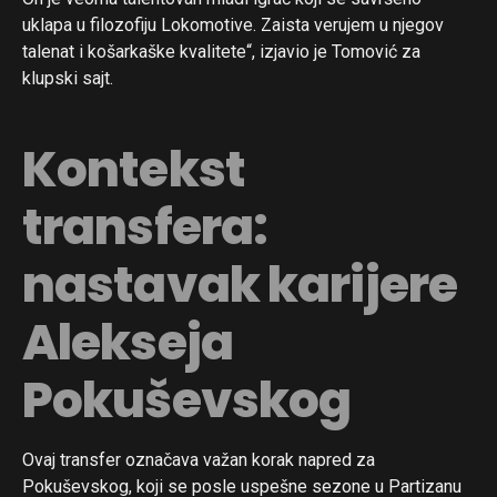
uklapa u filozofiju Lokomotive. Zaista verujem u njegov
talenat i košarkaške kvalitete“, izjavio je Tomović za
klupski sajt.
Kontekst
transfera:
nastavak karijere
Alekseja
Pokuševskog
Ovaj transfer označava važan korak napred za
Pokuševskog, koji se posle uspešne sezone u Partizanu