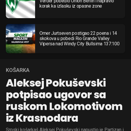
Verder pobedio Union Berlin i napravio
korak ka izlasku iz opasne zone
Omer Jurtseven postigao 22 poena i 14
skokova u pobedi Rio Grande Valley
Vipersa nad Windy City Bullsima 137:100
KOŠARKA
Aleksej Pokuševski
potpisao ugovor sa
ruskom Lokomotivom
iz Krasnodara
Srpski košarkaš Aleksej Pokuševski napustio je Partizan i