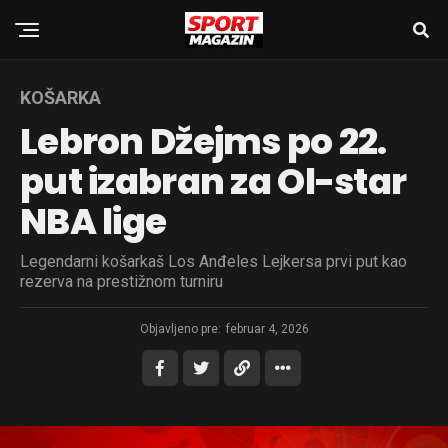
KOŠARKA
Lebron Džejms po 22.
put izabran za Ol-star
NBA lige
Legendarni košarkaš Los Anđeles Lejkersa prvi put kao
rezerva na prestižnom turniru
Objavljeno pre:
februar 4, 2026