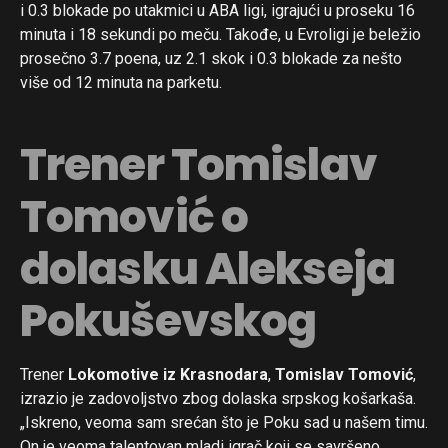
i 0.3 blokade po utakmici u ABA ligi, igrajući u proseku 16
minuta i 18 sekundi po meču. Takođe, u Evroligi je beležio
prosečno 3.7 poena, uz 2.1 skok i 0.3 blokade za nešto
više od 12 minuta na parketu.
Trener Tomislav
Tomović o
dolasku Alekseja
Pokuševskog
Trener
Lokomotive iz Krasnodara
,
Tomislav Tomović
,
izrazio je zadovoljstvo zbog dolaska srpskog košarkaša.
„Iskreno, veoma sam srećan što je Poku sad u našem timu.
On je veoma talentovan mladi igrač koji se savršeno