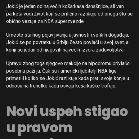
Jokić je jedan od najvećih košarkaša današnjice, ali van
parketa vodi život koji se prilično razlikuje od onoga što se
obično vezuje za NBA superzvezde.
Umesto stalnog pojavljivanja u javnosti i velikih događaja,
Jokić se po povratku u Srbiju često povlači u svoj svet, a
konji su jedan od njegovih najvećih izvora zadovoljstva.
Upravo zbog toga njegove reakcije na hipodromu privlače
posebnu pažnju. Čak su i američki ljubitelji NBA lige
primetili koliko se Jokić razlikuje kada prati svoje konje u
odnosu na trenutke kada osvaja košarkaške trofeje.
Novi uspeh stigao
u pravom