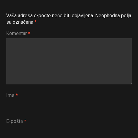
Vaša adresa e-pošte neće biti objavljena.
Neophodna polja
su označena
*
Komentar
*
Ime
*
E-pošta
*