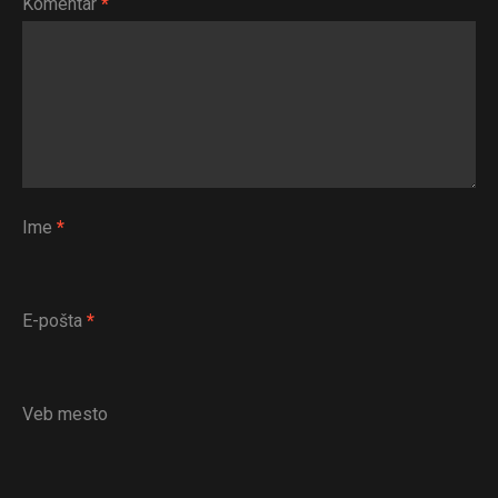
Komentar
*
Reddit
Pinterest
Whatsapp
Email
Ime
*
E-pošta
*
Veb mesto