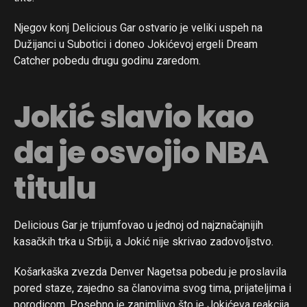
Njegov konj Delicious Gar ostvario je veliki uspeh na
Dužijanci u Subotici i doneo Jokićevoj ergeli Dream
Catcher pobedu drugu godinu zaredom.
Jokić slavio kao
da je osvojio NBA
titulu
Delicious Gar je trijumfovao u jednoj od najznačajnijih
kasačkih trka u Srbiji, a Jokić nije skrivao zadovoljstvo.
Košarkaška zvezda Denver Nagetsa pobedu je proslavila
pored staze, zajedno sa članovima svog tima, prijateljima i
porodicom. Posebno je zanimljivo što je Jokićeva reakcija