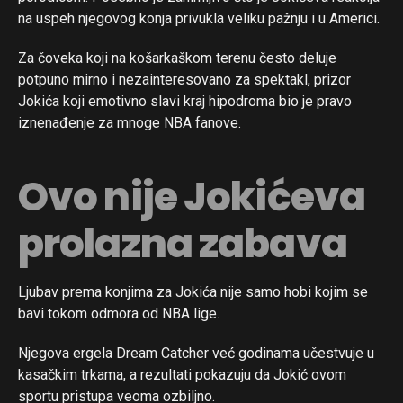
na uspeh njegovog konja privukla veliku pažnju i u Americi.
Za čoveka koji na košarkaškom terenu često deluje
potpuno mirno i nezainteresovano za spektakl, prizor
Jokića koji emotivno slavi kraj hipodroma bio je pravo
iznenađenje za mnoge NBA fanove.
Ovo nije Jokićeva
prolazna zabava
Ljubav prema konjima za Jokića nije samo hobi kojim se
bavi tokom odmora od NBA lige.
Njegova ergela Dream Catcher već godinama učestvuje u
kasačkim trkama, a rezultati pokazuju da Jokić ovom
sportu pristupa veoma ozbiljno.