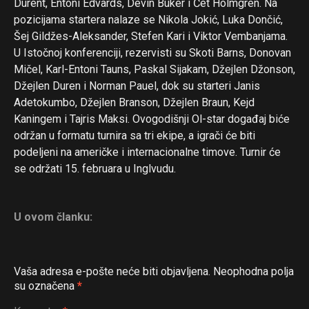
Durent, Entoni Edvards, Devin Buker i Čet Holmgren. Na
pozicijama startera nalaze se Nikola Jokić, Luka Dončić,
Šej Gildžes-Aleksander, Stefen Kari i Viktor Vembanjama.
U Istočnoj konferenciji, rezervisti su Skoti Barns, Donovan
Mičel, Karl-Entoni Tauns, Paskal Sijakam, Džejlen Džonson,
Džejlen Duren i Norman Pauel, dok su starteri Janis
Adetokumbo, Džejlen Branson, Džejlen Braun, Kejd
Kaningem i Tajris Maksi. Ovogodišnji Ol-star događaj biće
održan u formatu turnira sa tri ekipe, a igrači će biti
podeljeni na američke i internacionalne timove. Turnir će
se održati 15. februara u Inglvudu.
U ovom članku:
Vaša adresa e-pošte neće biti objavljena.
Neophodna polja
su označena
*
Flipboard