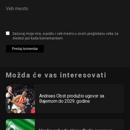
Veb mesto
Sačuvaj moje ime, e-poštu i veb mesto u ovom pregledaču veba za
sledeći put kada komentarišem.
Možda će vas interesovati
Andreas Obst produžio ugovor sa
Bajernom do 2029. godine