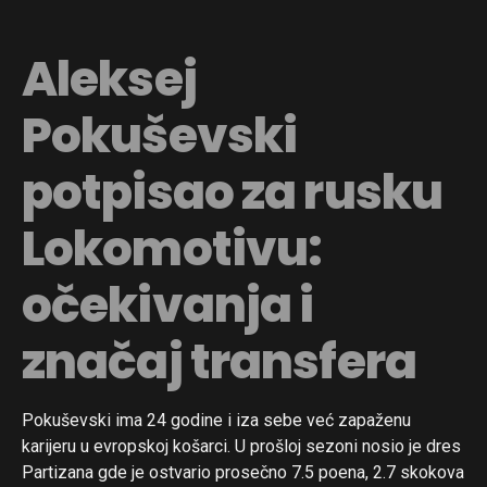
Aleksej
Pokuševski
potpisao za rusku
Lokomotivu:
očekivanja i
značaj transfera
Pokuševski ima 24 godine i iza sebe već zapaženu
karijeru u evropskoj košarci. U prošloj sezoni nosio je dres
Partizana gde je ostvario prosečno 7.5 poena, 2.7 skokova