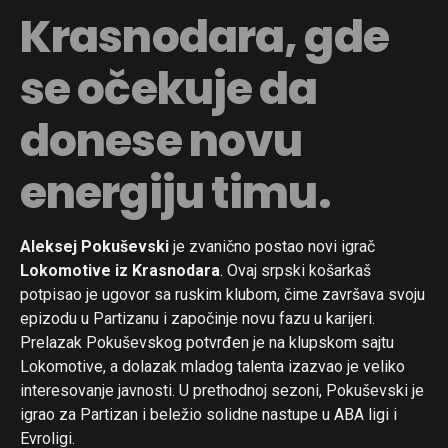
Krasnodara, gde
se očekuje da
donese novu
energiju timu.
Aleksej Pokuševski
je zvanično postao novi igrač
Lokomotive iz Krasnodara
. Ovaj srpski košarkaš
potpisao je ugovor sa ruskim klubom, čime završava svoju
epizodu u Partizanu i započinje novu fazu u karijeri.
Prelazak Pokuševskog potvrđen je na klupskom sajtu
Lokomotive, a dolazak mladog talenta izazvao je veliko
interesovanje javnosti. U prethodnoj sezoni, Pokuševski je
igrao za Partizan i beležio solidne nastupe u ABA ligi i
Evroligi.