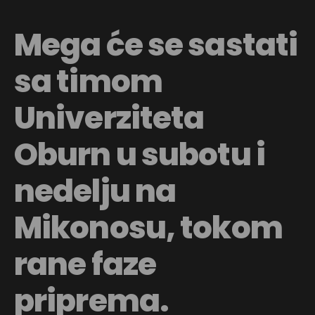
Mega će se sastati
sa timom
Univerziteta
Oburn u subotu i
nedelju na
Mikonosu, tokom
rane faze
priprema.