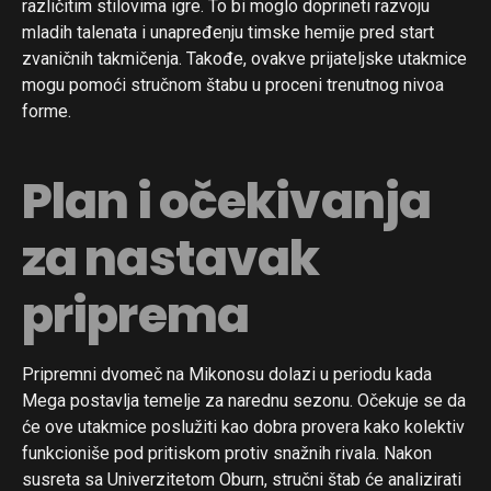
različitim stilovima igre. To bi moglo doprineti razvoju
mladih talenata i unapređenju timske hemije pred start
zvaničnih takmičenja. Takođe, ovakve prijateljske utakmice
mogu pomoći stručnom štabu u proceni trenutnog nivoa
forme.
Plan i očekivanja
za nastavak
priprema
Pripremni dvomeč na Mikonosu dolazi u periodu kada
Mega postavlja temelje za narednu sezonu. Očekuje se da
će ove utakmice poslužiti kao dobra provera kako kolektiv
funkcioniše pod pritiskom protiv snažnih rivala. Nakon
susreta sa Univerzitetom Oburn, stručni štab će analizirati