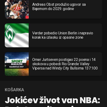
Andreas Obst produžio ugovor sa
Bajernom do 2029. godine
Verder pobedio Union Berlin i napravio
korak ka izlasku iz opasne zone
Omer Jurtseven postigao 22 poena i 14
skokova u pobedi Rio Grande Valley
Vipersa nad Windy City Bullsima 137:100
KOŠARKA
Jokićev život van NBA: