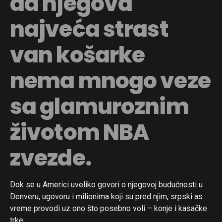
da njegova
najveća strast
van košarke
nema mnogo veze
sa glamuroznim
životom NBA
zvezde.
Dok se u Americi uveliko govori o njegovoj budućnosti u
Denveru, ugovoru i milionima koji su pred njim, srpski as
vreme provodi uz ono što posebno voli – konje i kasačke
trke.