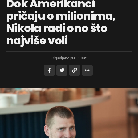
Dok Amerikanci
pričaju o milionima,
Nikola radi ono što
najviše voli
Objavljeno pre:
1 sat