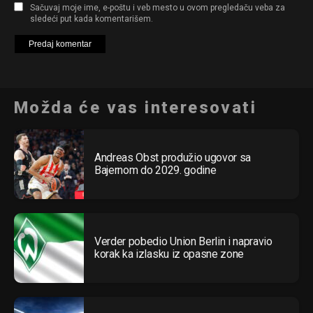
Sačuvaj moje ime, e-poštu i veb mesto u ovom pregledaču veba za
sledeći put kada komentarišem.
Možda će vas interesovati
Andreas Obst produžio ugovor sa
Bajernom do 2029. godine
Verder pobedio Union Berlin i napravio
korak ka izlasku iz opasne zone