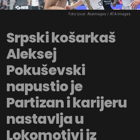
Foto Izvor: Ataimages / ATA Images
Srpski košarkaš
Aleksej
Pokuševski
napustio je
Partizan i karijeru
nastavlja u
Lokomotivi iz