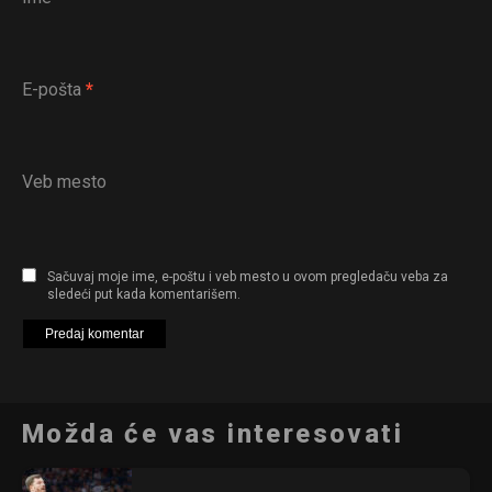
E-pošta
*
Veb mesto
Flipboard
Reddit
Sačuvaj moje ime, e-poštu i veb mesto u ovom pregledaču veba za
sledeći put kada komentarišem.
Pinterest
Whatsapp
Email
Možda će vas interesovati