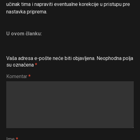
učinak tima i napraviti eventualne korekcije u pristupu pre
nastavka priprema.
U ovom članku:
Vaša adresa e-pošte neće biti objavljena.
Neophodna polja
su označena
*
Komentar
*
Ime
*