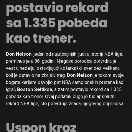
postavio rekord
sa 1.335 pobeda
kao trener.
Don Nelson
, jedan od najuticajnijih ljudi u istoriji NBA lige,
preminuo je u 86. godini. Njegova porodica potvrdila je
vest u nedelju, ostavljajući košarkaški svet bez velikana
koji je ostavio neizbrisiv trag.
Don Nelson
je tokom svoje
bogate karijere osvojio pet NBA šampionskih prstena kao
igrač
Boston Seltiksa
, a zatim postavio rekord sa 1.335
pobeda kao trener. Ovaj podatak dugo je bio apsolutni
rekord NBA lige, što potvrđuje značaj njegovog doprinosa.
Uspon kroz