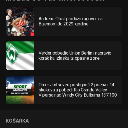
Andreas Obst produžio ugovor sa
Bajernom do 2029. godine
Verder pobedio Union Berlin i napravio
korak ka izlasku iz opasne zone
Omer Jurtseven postigao 22 poena i 14
skokova u pobedi Rio Grande Valley
Vipersa nad Windy City Bullsima 137:100
KOŠARKA