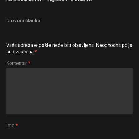
U ovom članku:
Vaša adresa e-pošte neće biti objavljena.
Neophodna polja
su označena
*
Komentar
*
Ime
*