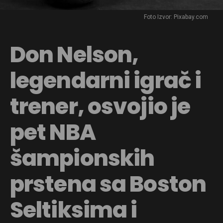
Foto Izvor: Pixabay.com
Don Nelson,
legendarni igrač i
trener, osvojio je
pet NBA
šampionskih
prstena sa Boston
Seltiksima i