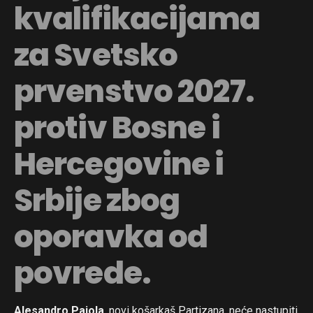
kvalifikacijama
za Svetsko
prvenstvo 2027.
protiv Bosne i
Hercegovine i
Srbije zbog
oporavka od
povrede.
Alesandro Pajola
, novi košarkaš Partizana, neće nastupiti