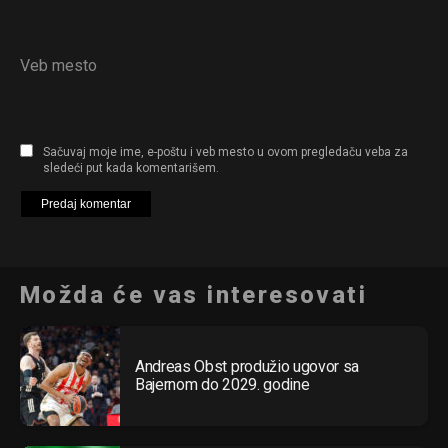
Veb mesto
Sačuvaj moje ime, e-poštu i veb mesto u ovom pregledaču veba za
sledeći put kada komentarišem.
Možda će vas interesovati
Andreas Obst produžio ugovor sa
Bajernom do 2029. godine