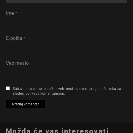
Ime
*
E-pošta
*
Veb mesto
Sačuvaj moje ime, e-poštu i veb mesto u ovom pregledaču veba za
sledeći put kada komentarišem.
Možda će vas interesovati