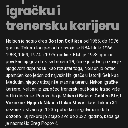
igračku i
trenersku karijeru
Nelson je nosio dres
Boston Seltiksa
od 1965. do 1976.
godine. Tokom tog perioda, osvojio je NBA titule 1966,
1968, 1969, 1974. i 1976. godine. Klub je 1978. godine
povukao njegov dres sa brojem 19, čime je odao priznanje
njegovom doprinosu. Kao rezultat toga, Nelson je ostao
upamćen kao jedan od najvažnijih igrača u istoriji Seltiksa.
Međutim, njegov uticaj nije stao na terenu. Nakon igračke
karijere, Nelson je započeo trenerski put koji je trajao više
od tri decenije. Predvodio je
Milvoki Bakse
,
Golden Stejt
Voriorse
,
Njujork Nikse
i
Dalas Maverikse
. Tokom 31
sezone, ostvario je 1.335 pobeda u regularnom delu
sezone. Taj rekord je stajao sve do 2022. godine, kada ga
je nadmašio Greg Popovič.