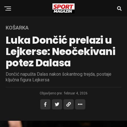
KOŠARKA
Luka Dončić prelazi u
Lejkerse: Neočekivani
potez Dalasa
Dončić napušta Dalas nakon šokantnog trejda, postaje
ključna figura Lejkersa
Objavljeno pre:
februar 4, 2026