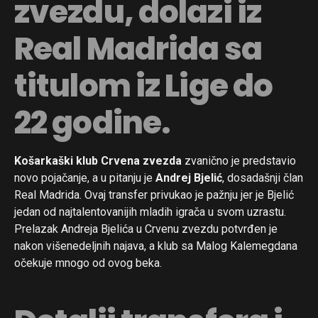
zvezdu, dolazi iz
Real Madrida sa
titulom iz Lige do
22 godine.
Košarkaški klub Crvena zvezda
zvanično je predstavio
novo pojačanje, a u pitanju je
Andrej Bjelić
, dosadašnji član
Real Madrida. Ovaj transfer privukao je pažnju jer je Bjelić
jedan od najtalentovanijih mladih igrača u svom uzrastu.
Prelazak Andreja Bjelića u Crvenu zvezdu potvrđen je
nakon višenedeljnih najava, a klub sa Malog Kalemegdana
očekuje mnogo od ovog beka.