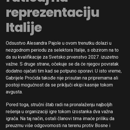
reprezentaciju
Italije
Odsustvo Alesandra Pajole u ovom trenutku dolazi u
nezgodnom periodu za selektora Italije, s obzirom na to
da su kvalifikacije za Svetsko prvenstvo 2027. izuzetno
važne. S druge strane, očekuje se da će njegov povratak
dodatno ojačati tim kad se potpuno oporavi. U isto vreme,
Gabrijele Proćida takođe nije prisutan na pripremama ali
postoji mogućnost da se priključi ekipi kasnije tokom
avgusta.
Pored toga, stručni štab radi na pronalaženju najboljih
rešenja u organizaciji igre tokom izostanka dva važna
igrača. Na taj način, ostali članovi tima imaće priliku da
preuzmu više odgovornosti na terenu protiv Bosne i