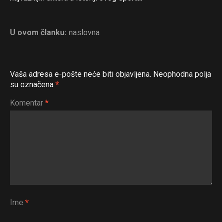
U ovom članku:
naslovna
Vaša adresa e-pošte neće biti objavljena.
Neophodna polja
su označena
*
Komentar
*
Ime
*