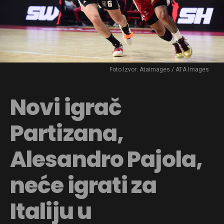
Foto Izvor: Ataimages / ATA Images
Novi igrač
Partizana,
Alesandro Pajola,
neće igrati za
Italiju u