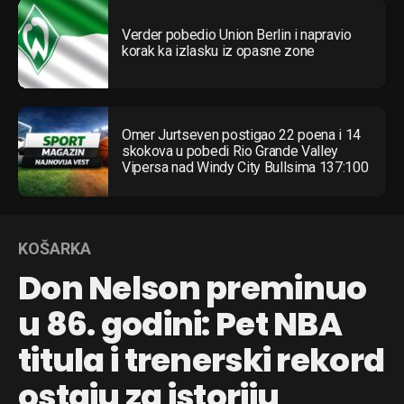
Verder pobedio Union Berlin i napravio
korak ka izlasku iz opasne zone
Omer Jurtseven postigao 22 poena i 14
skokova u pobedi Rio Grande Valley
Vipersa nad Windy City Bullsima 137:100
KOŠARKA
Don Nelson preminuo
u 86. godini: Pet NBA
titula i trenerski rekord
ostaju za istoriju