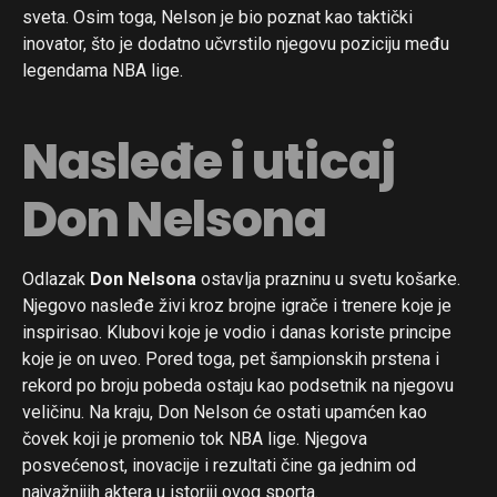
sveta. Osim toga, Nelson je bio poznat kao taktički
inovator, što je dodatno učvrstilo njegovu poziciju među
legendama NBA lige.
Nasleđe i uticaj
Don Nelsona
Odlazak
Don Nelsona
ostavlja prazninu u svetu košarke.
Njegovo nasleđe živi kroz brojne igrače i trenere koje je
inspirisao. Klubovi koje je vodio i danas koriste principe
koje je on uveo. Pored toga, pet šampionskih prstena i
rekord po broju pobeda ostaju kao podsetnik na njegovu
veličinu. Na kraju, Don Nelson će ostati upamćen kao
čovek koji je promenio tok NBA lige. Njegova
posvećenost, inovacije i rezultati čine ga jednim od
najvažnijih aktera u istoriji ovog sporta.