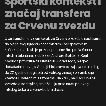
Sportski kontekst i
značaj transfera
za Crvenu zvezdu
Ovaj transfer je važan korak za Crvenu zvezdu u nastojanju
da ojača svoj igrački kadar mladim i perspektivnim
košarkašima. Klub je poznat po tome što pruža šansu
mladim talentima, a dolazak Andreja Bjelića iz Real
Madrida potvrđuje tu strategiju. Pored toga, njegov
dosadašnji razvoj u Španiji i iskustvo osvajanja titule u Ligi
do 22 godine mogu biti od velikog značaja za ambicije
Zvezde u narednim sezonama. Na kraju, navijači Crvene
zvezde s nestrpljenjem očekuju prve nastupe ovog
mladog beka u crveno-belom dresu.