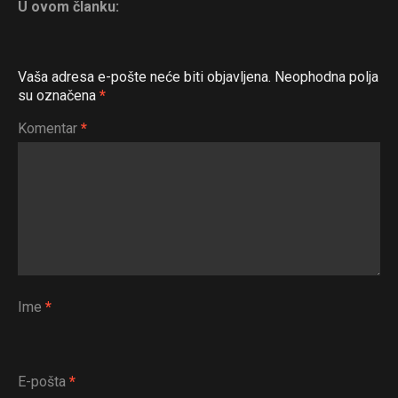
U ovom članku:
Vaša adresa e-pošte neće biti objavljena.
Neophodna polja
su označena
*
Komentar
*
Ime
*
E-pošta
*