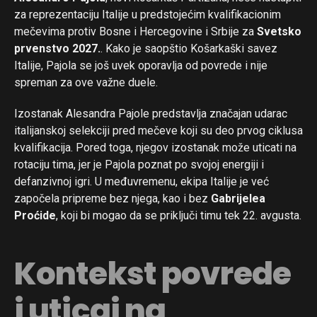
za reprezentaciju Italije u predstojećim kvalifikacionim
mečevima protiv Bosne i Hercegovine i Srbije za
Svetsko
prvenstvo 2027.
. Kako je saopštio Košarkaški savez
Italije, Pajola se još uvek oporavlja od povrede i nije
spreman za ove važne duele.
Izostanak Alesandra Pajole predstavlja značajan udarac
italijanskoj selekciji pred mečeve koji su deo prvog ciklusa
kvalifikacija. Pored toga, njegov izostanak može uticati na
rotaciju tima, jer je Pajola poznat po svojoj energiji i
defanzivnoj igri. U međuvremenu, ekipa Italije je već
započela pripreme bez njega, kao i bez
Gabrijelea
Proćide
, koji bi mogao da se priključi timu tek 22. avgusta.
Kontekst povrede
i uticaj na