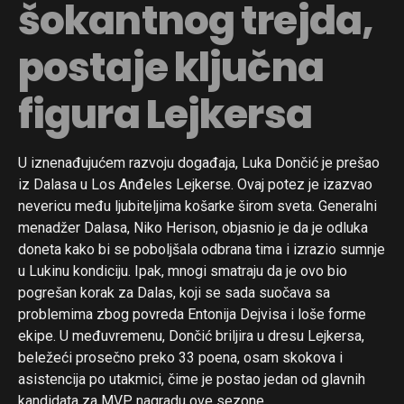
šokantnog trejda,
Flipboard
postaje ključna
Reddit
Pinterest
figura Lejkersa
Whatsapp
Email
U iznenađujućem razvoju događaja, Luka Dončić je prešao
iz Dalasa u Los Anđeles Lejkerse. Ovaj potez je izazvao
nevericu među ljubiteljima košarke širom sveta. Generalni
menadžer Dalasa, Niko Herison, objasnio je da je odluka
doneta kako bi se poboljšala odbrana tima i izrazio sumnje
u Lukinu kondiciju. Ipak, mnogi smatraju da je ovo bio
pogrešan korak za Dalas, koji se sada suočava sa
problemima zbog povreda Entonija Dejvisa i loše forme
ekipe. U međuvremenu, Dončić briljira u dresu Lejkersa,
beležeći prosečno preko 33 poena, osam skokova i
asistencija po utakmici, čime je postao jedan od glavnih
kandidata za MVP nagradu ove sezone.