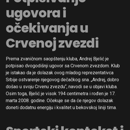
ugovora i
očekivanja u
Crvenoj zvezdi
Prema zvaničnom saopštenju kluba, Andrej Bjelić je
potpisao dvogodišnji ugovor sa Crvenom zvezdom. Klub
je istakao da je dolazak ovog mladog reprezentativca
Srbije ostvarenje njegovog dečačkog sna. „Andrej, dobro
došao u svoju Crvenu zvezdu“, navodi se u objavi kluba.
Osim toga, Bjelić je visok 194 centimetra i rođen je 17.
marta 2008. godine. Očekuje se da će njegov dolazak
doneti dodatnu energiju i kvalitet u bekovskoj liniji tima.