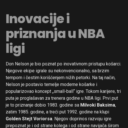
Inovacije i
priznanja u NBA
ligi
Don Nelson je bio poznat po inovativnom pristupu košarci.
Njegove ekipe igrale su nekonvencionalno, sa brzim
tempom i čestim korišćenjem nižih petorki. Na taj način,
Nelson je postavio temelje moderne košarke i
popularizovao koncept „small-ball“ igre. Tokom karijere, tri
puta je proglašavan za trenera godine u NBA ligi. Prvi put
je to priznanje dobio 1983. godine sa
Milvoki Baksima
,
zatim 1985. godine, a treći put 1992. godine na klupi
Golden Stejt Voriorsa
. Njegov doprinos razvoju igre
prepoznat je i od strane kolega i od strane navijača širom