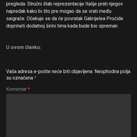
pregleda. Stručni štab reprezentacije Italije prati njegov
napredak kako bi što pre mogao da se vrati među
saigrače. Očekuje se da će povratak Gabrijelea Proćide
doprineti dodatnoj širini tima kada bude bio spreman.
U ovom članku:
Vaša adresa e-pošte neće biti objavljena.
Neophodna polja
su označena
*
Komentar
*