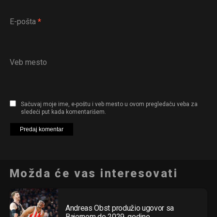
E-pošta
*
Veb mesto
Sačuvaj moje ime, e-poštu i veb mesto u ovom pregledaču veba za
sledeći put kada komentarišem.
Možda će vas interesovati
Andreas Obst produžio ugovor sa
Bajernom do 2029. godine