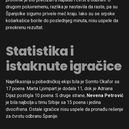
drugom poluvremenu, razlika je nastavila da raste, pa su
Španjolke sigurno privele meč kraju. Iako su se srpske
košarkašice borile do poslednjeg minuta, nisu uspele da
preokrenu rezultat.
Statistika i
istaknute igračice
Najefikasnija u pobedničkoj ekipi bila je Somto Okafor sa
17 poena. Marta Ljompart je dodala 11, dok je Adriana
Dijaz postigla 10 poena. S druge strane,
Nevena Petrović
je bila najbolja u timu Srbije sa 15 poena i jedina
dvocifrena. Ostale igračice nisu uspele da pronađu rešenje
za čvrstu odbranu Španije.