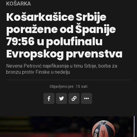
KOŠARKA
Košarkašice Srbije
poražene od Španije
79:56 u polufinalu
Evropskog prvenstva
Nevena Petrović najefikasnija u timu Srbije, borba za
bronzu protiv Finske u nedelju
Objavljeno pre:
15 sati