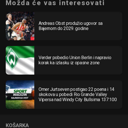
Možda će vas interesovati
Andreas Obst produžio ugovor sa
Bajernom do 2029. godine
Verder pobedio Union Berlin i napravio
korak ka izlasku iz opasne zone
Omer Jurtseven postigao 22 poena i 14
skokova u pobedi Rio Grande Valley
Vipersa nad Windy City Bullsima 137:100
KOŠARKA