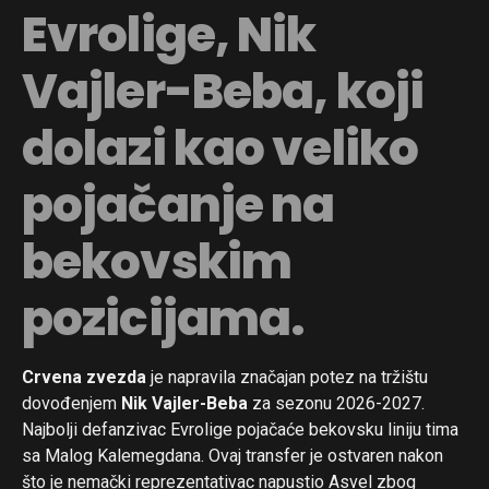
Evrolige, Nik
Vajler-Beba, koji
dolazi kao veliko
pojačanje na
bekovskim
pozicijama.
Crvena zvezda
je napravila značajan potez na tržištu
dovođenjem
Nik Vajler-Beba
za sezonu 2026-2027.
Najbolji defanzivac Evrolige pojačaće bekovsku liniju tima
sa Malog Kalemegdana. Ovaj transfer je ostvaren nakon
što je nemački reprezentativac napustio Asvel zbog