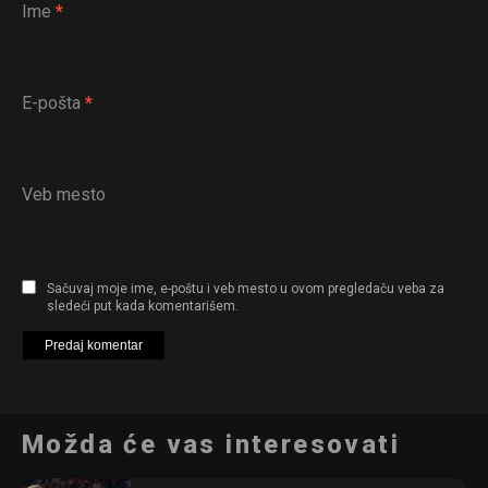
Ime
*
E-pošta
*
Veb mesto
Sačuvaj moje ime, e-poštu i veb mesto u ovom pregledaču veba za
sledeći put kada komentarišem.
Možda će vas interesovati