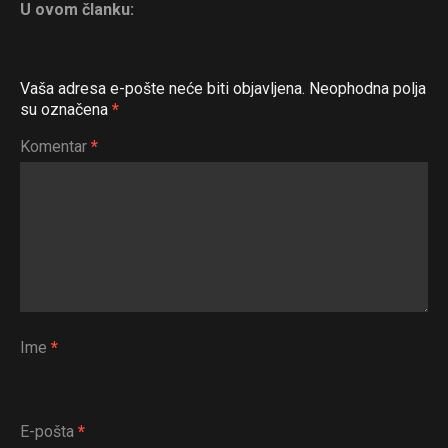
U ovom članku:
Vaša adresa e-pošte neće biti objavljena.
Neophodna polja
su označena
*
Komentar
*
Ime
*
E-pošta
*