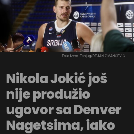
Foto Izvor: Tanjug/DEJAN ŽIVANČEVIĆ
Nikola Jokić još
nije produžio
ugovor sa Denver
Nagetsima, iako