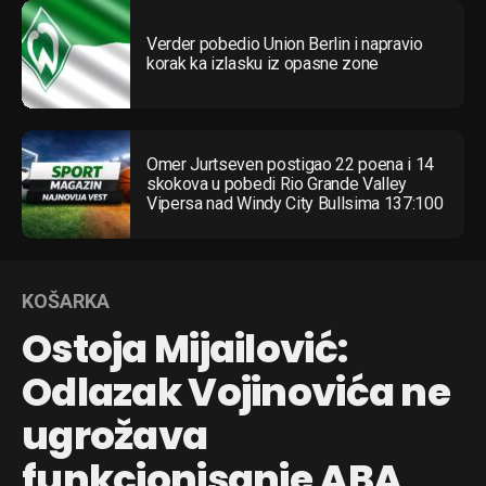
Verder pobedio Union Berlin i napravio
korak ka izlasku iz opasne zone
Omer Jurtseven postigao 22 poena i 14
skokova u pobedi Rio Grande Valley
Vipersa nad Windy City Bullsima 137:100
KOŠARKA
Ostoja Mijailović:
Odlazak Vojinovića ne
ugrožava
funkcionisanje ABA