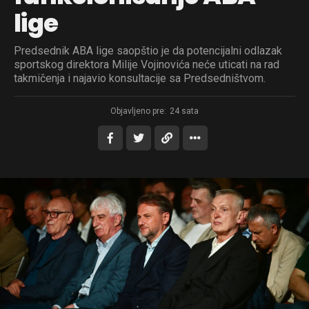
lige
Predsednik ABA lige saopštio je da potencijalni odlazak
sportskog direktora Milije Vojinovića neće uticati na rad
takmičenja i najavio konsultacije sa Predsedništvom.
Objavljeno pre:
24 sata