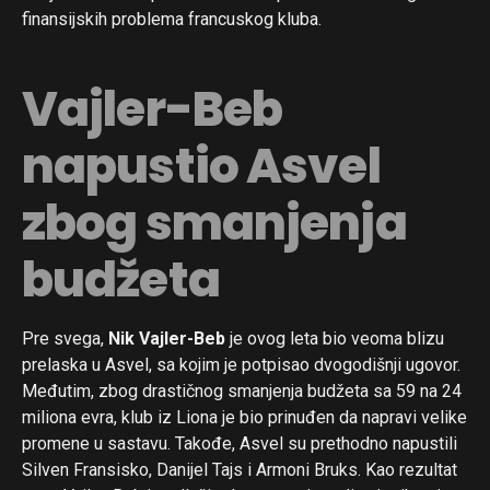
finansijskih problema francuskog kluba.
Flipboard
Vajler-Beb
Reddit
Pinterest
napustio Asvel
Whatsapp
zbog smanjenja
Email
budžeta
Pre svega,
Nik Vajler-Beb
je ovog leta bio veoma blizu
prelaska u Asvel, sa kojim je potpisao dvogodišnji ugovor.
Međutim, zbog drastičnog smanjenja budžeta sa 59 na 24
miliona evra, klub iz Liona je bio prinuđen da napravi velike
promene u sastavu. Takođe, Asvel su prethodno napustili
Silven Fransisko, Danijel Tajs i Armoni Bruks. Kao rezultat