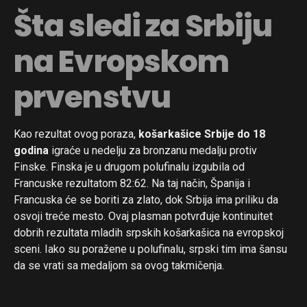
Šta sledi za Srbiju
na Evropskom
prvenstvu
Kao rezultat ovog poraza,
košarkašice Srbije do 18
godina
igraće u nedelju za bronzanu medalju protiv
Finske. Finska je u drugom polufinalu izgubila od
Francuske rezultatom 82:62. Na taj način, Španija i
Francuska će se boriti za zlato, dok Srbija ima priliku da
osvoji treće mesto. Ovaj plasman potvrđuje kontinuitet
dobrih rezultata mladih srpskih košarkašica na evropskoj
sceni. Iako su poražene u polufinalu, srpski tim ima šansu
da se vrati sa medaljom sa ovog takmičenja.