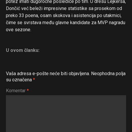
potez imati dugoročne posledice po tim. U dresu Lejkersa,
Dončić već beleži impresivne statistike sa prosekom od
preko 33 poena, osam skokova i asistencija po utakmici,
čime se svrstava među glavne kandidate za MVP nagradu
ove sezone.
U ovom članku:
Vaša adresa e-pošte neće biti objavljena.
Neophodna polja
su označena
*
Komentar
*