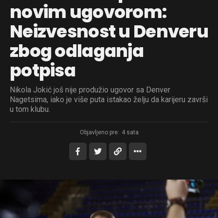
novim ugovorom:
Neizvesnost u Denveru
zbog odlaganja
potpisa
Nikola Jokić još nije produžio ugovor sa Denver
Nagetsima, iako je više puta istakao želju da karijeru završi
u tom klubu.
Objavljeno pre:
4 sata