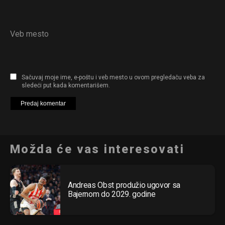
Veb mesto
Sačuvaj moje ime, e-poštu i veb mesto u ovom pregledaču veba za
sledeći put kada komentarišem.
Možda će vas interesovati
Andreas Obst produžio ugovor sa
Bajernom do 2029. godine