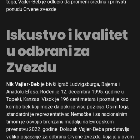
toga, Vajler-Beb je odlučio da promeni sredinu i prihvati
ponudu Crvene zvezde.
Iskustvo i kvalitet
u odbrani za
Zvezdu
Nik Vajler-Beb
je bivši igrač Ludvigsburga, Bajerna i
Anadolu Efesa. Rođen je 12. decembra 1995. godine u
Topeki, Kanzas. Visok je 196 centimetara i poznat je kao
kombo bek koji može da pokrije više pozicija. Osim toga,
standardni je reprezentativac Nemačke i sa nacionalnim
timom je osvojio bronzanu medalju na Evropskom
prvenstvu 2022. godine. Dolazak Vajler-Beba predstavlja
veliko pojačanje za odbranu Crvene zvezde, koja je u ovom