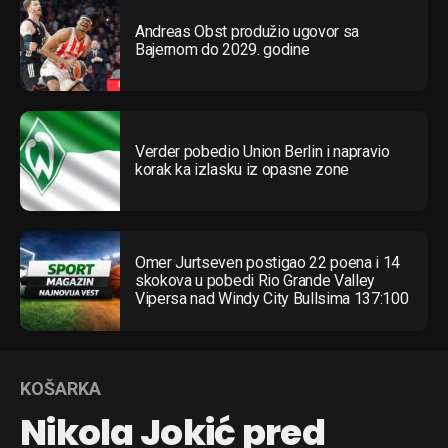
Andreas Obst produžio ugovor sa
Bajernom do 2029. godine
Verder pobedio Union Berlin i napravio
korak ka izlasku iz opasne zone
Omer Jurtseven postigao 22 poena i 14
skokova u pobedi Rio Grande Valley
Vipersa nad Windy City Bullsima 137:100
KOŠARKA
Nikola Jokić pred