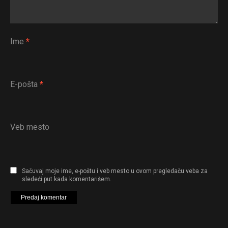
Ime
*
E-pošta
*
Veb mesto
Sačuvaj moje ime, e-poštu i veb mesto u ovom pregledaču veba za
sledeći put kada komentarišem.