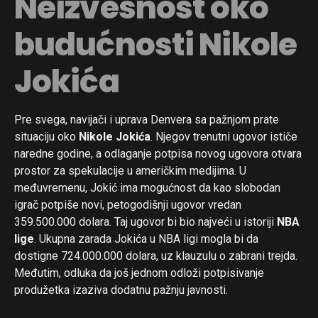
Neizvesnost oko
budućnosti Nikole
Jokića
Pre svega, navijači i uprava Denvera sa pažnjom prate
situaciju oko
Nikole Jokića
. Njegov trenutni ugovor ističe
naredne godine, a odlaganje potpisa novog ugovora otvara
prostor za spekulacije u američkim medijima. U
međuvremenu, Jokić ima mogućnost da kao slobodan
igrač potpiše novi, petogodišnji ugovor vredan
359.500.000 dolara. Taj ugovor bi bio najveći u istoriji
NBA
lige
. Ukupna zarada Jokića u NBA ligi mogla bi da
dostigne 724.000.000 dolara, uz klauzulu o zabrani trejda.
Međutim, odluka da još jednom odloži potpisivanje
produžetka izaziva dodatnu pažnju javnosti.