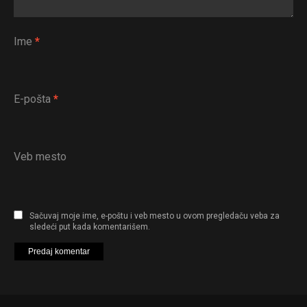
Ime
*
E-pošta
*
Veb mesto
Sačuvaj moje ime, e-poštu i veb mesto u ovom pregledaču veba za
sledeći put kada komentarišem.