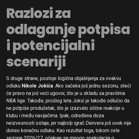
Razlozi za
odlaganje potpisa
i potencijalni
scenariji
S druge strane, postoje logična objašnjenja za ovakvu
odluku
Nikole Jokića
. Ako sačeka još jednu sezonu, steći
će pravo na još veći ugovor, što je u skladu sa pravilima
NBA lige. Takođe, prošlog leta Jokić je takođe odlučio da
ne potpiše produžetak, što je izazvalo slične reakcije u
klubu i među navijačima. Ipak, određena doza
neizvesnosti ostaje, jer najbolji igrač Denvera još uvek nije
doneo konačnu odluku. Kao rezultat toga, tokom cele
sezone 2026/27. očekuje se mnogo spekulacija o