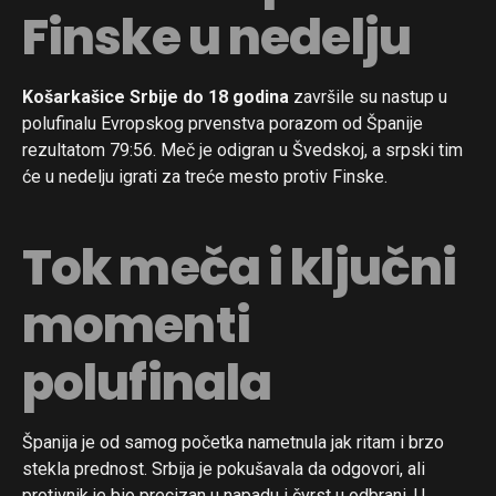
Finske u nedelju
Košarkašice Srbije do 18 godina
završile su nastup u
polufinalu Evropskog prvenstva porazom od Španije
rezultatom 79:56. Meč je odigran u Švedskoj, a srpski tim
će u nedelju igrati za treće mesto protiv Finske.
Tok meča i ključni
momenti
polufinala
Španija je od samog početka nametnula jak ritam i brzo
stekla prednost. Srbija je pokušavala da odgovori, ali
protivnik je bio precizan u napadu i čvrst u odbrani. U