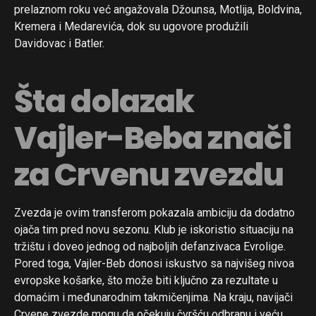
prelaznom roku već angažovala Džounsa, Motlija, Boldvina,
Kremera i Medarevića, dok su ugovore produžili
Davidovac i Batler.
Šta dolazak
Vajler-Beba znači
za Crvenu zvezdu
Zvezda je ovim transferom pokazala ambiciju da dodatno
ojača tim pred novu sezonu. Klub je iskoristio situaciju na
tržištu i doveo jednog od najboljih defanzivaca Evrolige.
Pored toga, Vajler-Beb donosi iskustvo sa najvišeg nivoa
evropske košarke, što može biti ključno za rezultate u
domaćim i međunarodnim takmičenjima. Na kraju, navijači
Crvene zvezde mogu da očekuju čvršću odbranu i veću