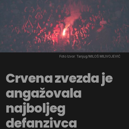
Foto Izvor: Tanjug/MILOŠ MILIVOJEVIĆ
Crvena zvezda je
angažovala
najboljeg
defanzivca