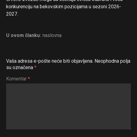
konkurenciju na bekovskim pozicijama u sezoni 2026-
2027.
U ovom članku:
naslovna
Vaša adresa e-pošte neće biti objavljena.
Neophodna polja
su označena
*
Komentar
*