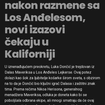
nakon razmene sa
Los Anđelesom,
novi izazovi
čekaju u
Kaliforniji
U iznenađujućem preokretu, Luka Dončić je trejdovan iz
Dalas Maveriksa u Los Anđeles Lejkerse. Ovaj potez
dolazi kao šok za ljubitelje košarke širom sveta, s obzirom
na to da je Dončić bio ključni igrač Dalasa i zaštitni znak
tima. Prema rečima Nikoa Herisona, generalnog
menadžera Maveriksa, odluka je doneta kako bi se
poboljšala odbrana ekipe, ali mnogi smatraju da će ovaj