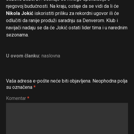
njegovoj budućnosti. Na kraju, ostaje da se vidi da li će
Nikola Jokić
iskoristiti priliku za rekordni ugovor ili će
odlučiti da ranije produži saradnju sa Denverom. Klub i
navijači nadaju se da će Jokić ostati lider tima i u narednim
sezonama.
U ovom članku:
naslovna
Vaša adresa e-pošte neće biti objavljena.
Neophodna polja
su označena
*
Komentar
*