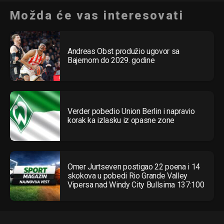
Možda će vas interesovati
Andreas Obst produžio ugovor sa
Bajernom do 2029. godine
Verder pobedio Union Berlin i napravio
korak ka izlasku iz opasne zone
Omer Jurtseven postigao 22 poena i 14
skokova u pobedi Rio Grande Valley
Vipersa nad Windy City Bullsima 137:100