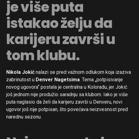
je više puta
istakao želju da
karijeru završi u
tom klubu.
Nikola Jokić
nalazi se pred važnom odlukom koja izaziva
zabrinutost u
Denver Nagetsima
. Tema „potpisivanje
novog ugovora“ postala je centralna u Koloradu, jer Jokić
još jednom nije produžio saradnju sa klubom. Iako je više
puta naglasio da želi da karijeru završi u Denveru, novi
ugovor još nije potpisan, što povećava neizvesnost pred
narednu sezonu.