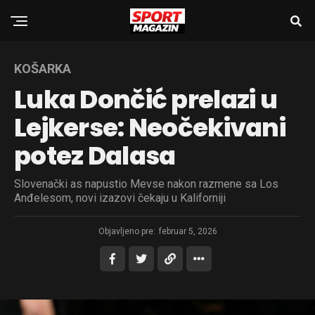
KOŠARKA
Luka Dončić prelazi u
Lejkerse: Neočekivani
potez Dalasa
Slovenački as napustio Mevse nakon razmene sa Los
Anđelesom, novi izazovi čekaju u Kaliforniji
Objavljeno pre:
februar 5, 2026