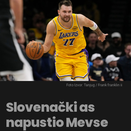
Flipboard
Reddit
Pinterest
Whatsapp
Foto Izvor: Tanjug / Frank franklin ii
Email
Slovenački as
napustio Mevse