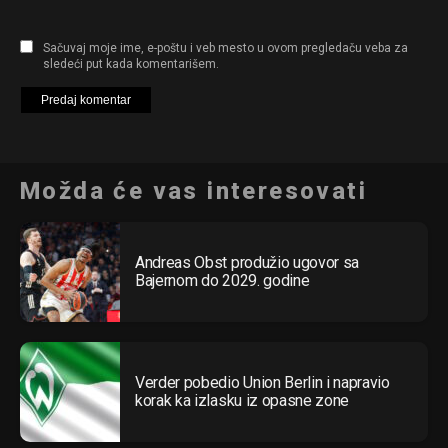
Sačuvaj moje ime, e-poštu i veb mesto u ovom pregledaču veba za
sledeći put kada komentarišem.
Možda će vas interesovati
Andreas Obst produžio ugovor sa
Bajernom do 2029. godine
Verder pobedio Union Berlin i napravio
korak ka izlasku iz opasne zone