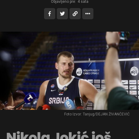
Objavljeno pre:
4 sata
Foto Izvor: Tanjug/DEJAN ŽIVANČEVIĆ
Nikola Jokić još