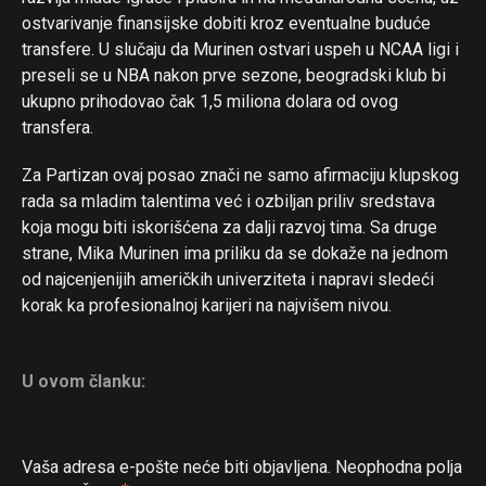
ostvarivanje finansijske dobiti kroz eventualne buduće
transfere. U slučaju da Murinen ostvari uspeh u NCAA ligi i
preseli se u NBA nakon prve sezone, beogradski klub bi
ukupno prihodovao čak 1,5 miliona dolara od ovog
transfera.
Za Partizan ovaj posao znači ne samo afirmaciju klupskog
rada sa mladim talentima već i ozbiljan priliv sredstava
koja mogu biti iskorišćena za dalji razvoj tima. Sa druge
strane, Mika Murinen ima priliku da se dokaže na jednom
od najcenjenijih američkih univerziteta i napravi sledeći
korak ka profesionalnoj karijeri na najvišem nivou.
U ovom članku:
Vaša adresa e-pošte neće biti objavljena.
Neophodna polja