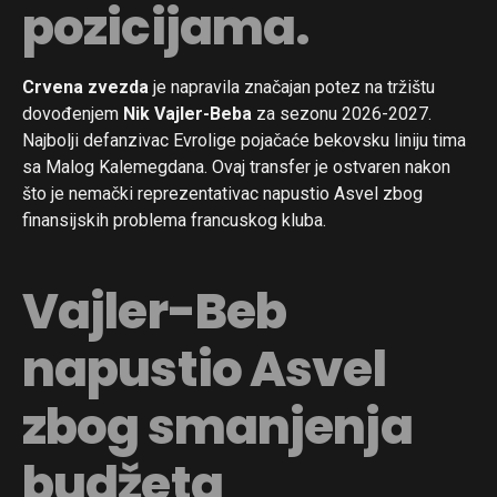
pozicijama.
Crvena zvezda
je napravila značajan potez na tržištu
dovođenjem
Nik Vajler-Beba
za sezonu 2026-2027.
Najbolji defanzivac Evrolige pojačaće bekovsku liniju tima
sa Malog Kalemegdana. Ovaj transfer je ostvaren nakon
što je nemački reprezentativac napustio Asvel zbog
finansijskih problema francuskog kluba.
Flipboard
Vajler-Beb
Reddit
Pinterest
napustio Asvel
Whatsapp
zbog smanjenja
Email
budžeta