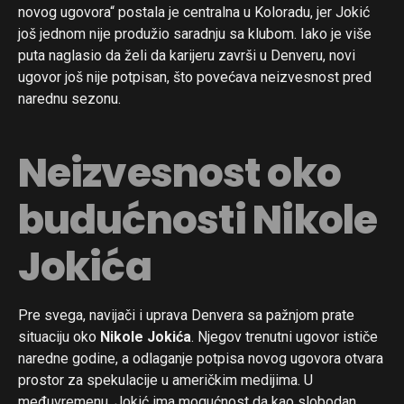
novog ugovora“ postala je centralna u Koloradu, jer Jokić
još jednom nije produžio saradnju sa klubom. Iako je više
puta naglasio da želi da karijeru završi u Denveru, novi
ugovor još nije potpisan, što povećava neizvesnost pred
narednu sezonu.
Neizvesnost oko
budućnosti Nikole
Jokića
Pre svega, navijači i uprava Denvera sa pažnjom prate
situaciju oko
Nikole Jokića
. Njegov trenutni ugovor ističe
naredne godine, a odlaganje potpisa novog ugovora otvara
prostor za spekulacije u američkim medijima. U
međuvremenu, Jokić ima mogućnost da kao slobodan