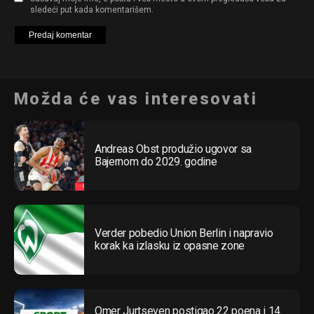
sledeći put kada komentarišem.
Možda će vas interesovati
Andreas Obst produžio ugovor sa
Bajernom do 2029. godine
Verder pobedio Union Berlin i napravio
korak ka izlasku iz opasne zone
Omer Jurtseven postigao 22 poena i 14