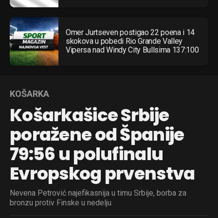
Omer Jurtseven postigao 22 poena i 14
skokova u pobedi Rio Grande Valley
Vipersa nad Windy City Bullsima 137:100
KOŠARKA
Košarkašice Srbije
poražene od Španije
79:56 u polufinalu
Evropskog prvenstva
Nevena Petrović najefikasnija u timu Srbije, borba za
bronzu protiv Finske u nedelju