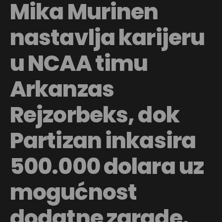
Mika Murinen
nastavlja karijeru
u NCAA timu
Arkanzas
Rejzorbeks, dok
Partizan inkasira
500.000 dolara uz
mogućnost
Flipboard
Reddit
dodatne zarade.
Pinterest