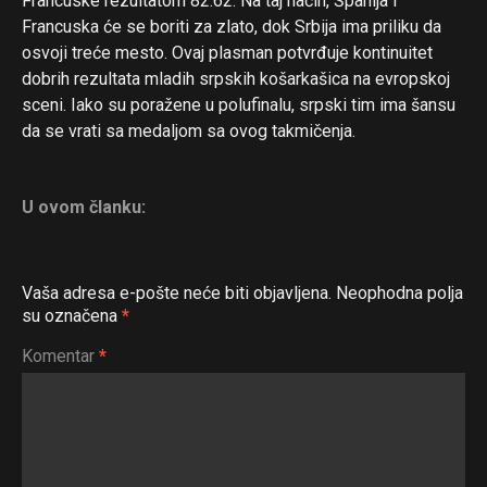
Francuske rezultatom 82:62. Na taj način, Španija i
Francuska će se boriti za zlato, dok Srbija ima priliku da
osvoji treće mesto. Ovaj plasman potvrđuje kontinuitet
dobrih rezultata mladih srpskih košarkašica na evropskoj
sceni. Iako su poražene u polufinalu, srpski tim ima šansu
da se vrati sa medaljom sa ovog takmičenja.
U ovom članku:
Vaša adresa e-pošte neće biti objavljena.
Neophodna polja
su označena
*
Komentar
*