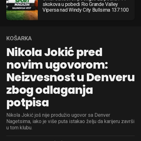
skokova u pobedi Rio Grande Valley
Vipersa nad Windy City Bullsima 137:100
KOŠARKA
Nikola Jokić pred
novim ugovorom:
Neizvesnost u Denveru
zbog odlaganja
potpisa
Nikola Jokić još nije produžio ugovor sa Denver
Nagetsima, iako je više puta istakao želju da karijeru završi
u tom klubu.