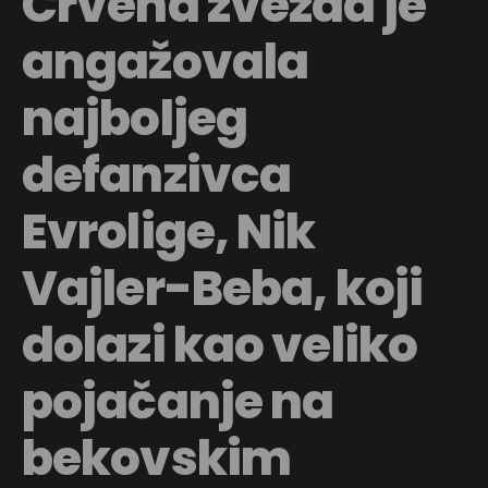
Crvena zvezda je
angažovala
najboljeg
defanzivca
Evrolige, Nik
Vajler-Beba, koji
dolazi kao veliko
pojačanje na
bekovskim