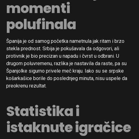
momenti
polufinala
Španija je od samog početka nametnula jak ritam i brzo
stekla prednost. Srbija je pokušavala da odgovori, ali
protivnik je bio precizan u napadu i čvrst u odbrani. U
drugom poluvremenu, razlika je nastavila da raste, pa su
Španjolke sigurno privele meč kraju. Iako su se srpske
košarkašice borile do poslednjeg minuta, nisu uspele da
preokrenu rezultat.
Statistika i
istaknute igračice