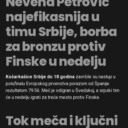
Nevena Petrović
najefikasnija u
timu Srbije, borba
za bronzu protiv
Finske u nedelju
Košarkašice Srbije do 18 godina
završile su nastup u
polufinalu Evropskog prvenstva porazom od Španije
rezultatom 79:56. Meč je odigran u Švedskoj, a srpski tim
će u nedelju igrati za treće mesto protiv Finske.
Tok meča i ključni