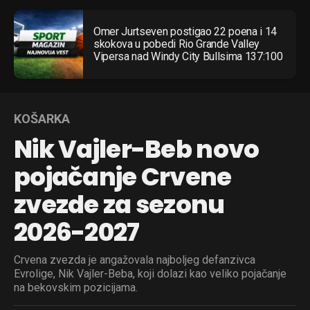
Omer Jurtseven postigao 22 poena i 14
skokova u pobedi Rio Grande Valley
Vipersa nad Windy City Bullsima 137:100
KOŠARKA
Nik Vajler-Beb novo
pojačanje Crvene
zvezde za sezonu
2026-2027
Crvena zvezda je angažovala najboljeg defanzivca
Evrolige, Nik Vajler-Beba, koji dolazi kao veliko pojačanje
na bekovskim pozicijama.