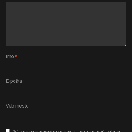
Ime
*
E-pošta
*
Veb mesto
Sačuvaj moje ime, e-poštu i veb mesto u ovom pregledaču veba za