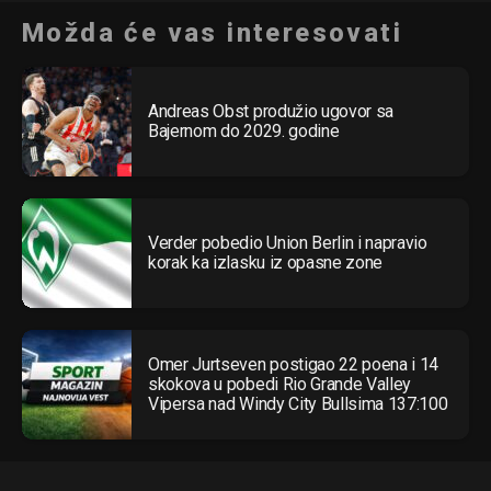
Možda će vas interesovati
Andreas Obst produžio ugovor sa
Bajernom do 2029. godine
Verder pobedio Union Berlin i napravio
korak ka izlasku iz opasne zone
Omer Jurtseven postigao 22 poena i 14
skokova u pobedi Rio Grande Valley
Vipersa nad Windy City Bullsima 137:100