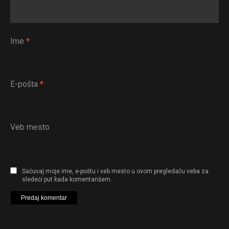
Ime
*
E-pošta
*
Veb mesto
Sačuvaj moje ime, e-poštu i veb mesto u ovom pregledaču veba za
sledeći put kada komentarišem.