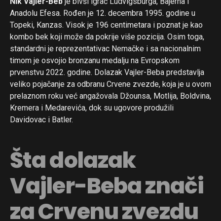
Nik Vajler-Beb
je bivši igrač Ludvigsburga, Bajerna i
Anadolu Efesa. Rođen je 12. decembra 1995. godine u
Topeki, Kanzas. Visok je 196 centimetara i poznat je kao
kombo bek koji može da pokrije više pozicija. Osim toga,
standardni je reprezentativac Nemačke i sa nacionalnim
timom je osvojio bronzanu medalju na Evropskom
prvenstvu 2022. godine. Dolazak Vajler-Beba predstavlja
veliko pojačanje za odbranu Crvene zvezde, koja je u ovom
prelaznom roku već angažovala Džounsa, Motlija, Boldvina,
Kremera i Medarevića, dok su ugovore produžili
Davidovac i Batler.
Šta dolazak
Vajler-Beba znači
za Crvenu zvezdu