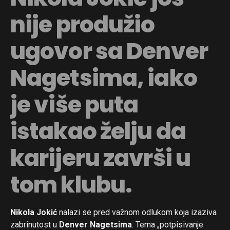
nije produžio
ugovor sa Denver
Nagetsima, iako
je više puta
istakao želju da
karijeru završi u
tom klubu.
Nikola Jokić
nalazi se pred važnom odlukom koja izaziva
zabrinutost u
Denver Nagetsima
. Tema „potpisivanje