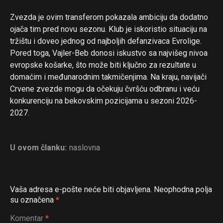
Zvezda je ovim transferom pokazala ambiciju da dodatno
ojača tim pred novu sezonu. Klub je iskoristio situaciju na
tržištu i doveo jednog od najboljih defanzivaca Evrolige.
Pored toga, Vajler-Beb donosi iskustvo sa najvišeg nivoa
evropske košarke, što može biti ključno za rezultate u
domaćim i međunarodnim takmičenjima. Na kraju, navijači
Crvene zvezde mogu da očekuju čvršću odbranu i veću
konkurenciju na bekovskim pozicijama u sezoni 2026-
2027.
U ovom članku:
naslovna
Vaša adresa e-pošte neće biti objavljena.
Neophodna polja
su označena
*
Komentar
*