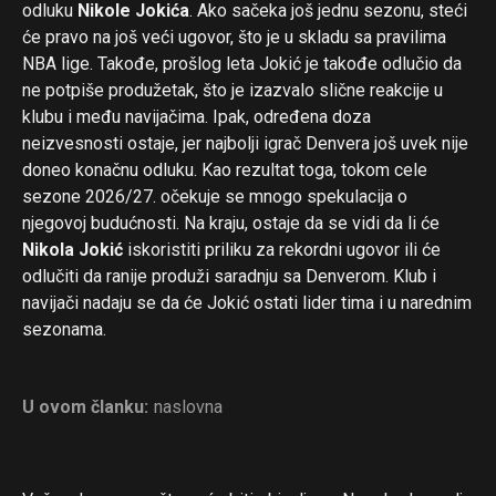
odluku
Nikole Jokića
. Ako sačeka još jednu sezonu, steći
će pravo na još veći ugovor, što je u skladu sa pravilima
NBA lige. Takođe, prošlog leta Jokić je takođe odlučio da
ne potpiše produžetak, što je izazvalo slične reakcije u
klubu i među navijačima. Ipak, određena doza
neizvesnosti ostaje, jer najbolji igrač Denvera još uvek nije
doneo konačnu odluku. Kao rezultat toga, tokom cele
sezone 2026/27. očekuje se mnogo spekulacija o
njegovoj budućnosti. Na kraju, ostaje da se vidi da li će
Nikola Jokić
iskoristiti priliku za rekordni ugovor ili će
odlučiti da ranije produži saradnju sa Denverom. Klub i
navijači nadaju se da će Jokić ostati lider tima i u narednim
sezonama.
U ovom članku:
naslovna