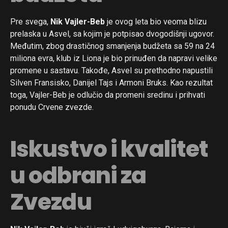
Pre svega,
Nik Vajler-Beb
je ovog leta bio veoma blizu
prelaska u Asvel, sa kojim je potpisao dvogodišnji ugovor.
Međutim, zbog drastičnog smanjenja budžeta sa 59 na 24
miliona evra, klub iz Liona je bio prinuđen da napravi velike
promene u sastavu. Takođe, Asvel su prethodno napustili
Silven Fransisko, Danijel Tajs i Armoni Bruks. Kao rezultat
toga, Vajler-Beb je odlučio da promeni sredinu i prihvati
ponudu Crvene zvezde.
Iskustvo i kvalitet
u odbrani za
Zvezdu