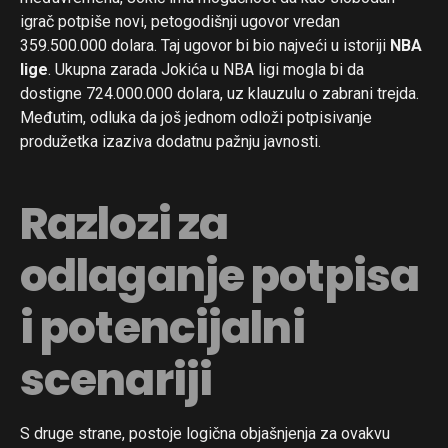
igrač potpiše novi, petogodišnji ugovor vredan
359.500.000 dolara. Taj ugovor bi bio najveći u istoriji
NBA
lige
. Ukupna zarada Jokića u NBA ligi mogla bi da
dostigne 724.000.000 dolara, uz klauzulu o zabrani trejda.
Međutim, odluka da još jednom odloži potpisivanje
produžetka izaziva dodatnu pažnju javnosti.
Razlozi za
odlaganje potpisa
i potencijalni
scenariji
S druge strane, postoje logična objašnjenja za ovakvu