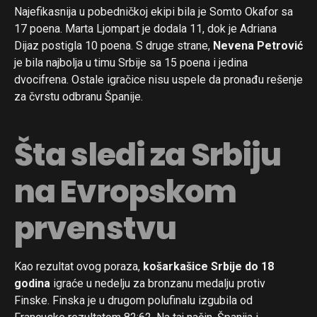
Najefikasnija u pobedničkoj ekipi bila je Somto Okafor sa
17 poena. Marta Ljompart je dodala 11, dok je Adriana
Dijaz postigla 10 poena. S druge strane,
Nevena Petrović
je bila najbolja u timu Srbije sa 15 poena i jedina
dvocifrena. Ostale igračice nisu uspele da pronađu rešenje
za čvrstu odbranu Španije.
Šta sledi za Srbiju
na Evropskom
prvenstvu
Kao rezultat ovog poraza,
košarkašice Srbije do 18
godina
igraće u nedelju za bronzanu medalju protiv
Finske. Finska je u drugom polufinalu izgubila od