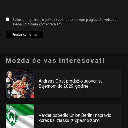
Sačuvaj moje ime, e-poštu i veb mesto u ovom pregledaču veba za
sledeći put kada komentarišem.
Možda će vas interesovati
Andreas Obst produžio ugovor sa
Bajernom do 2029. godine
Verder pobedio Union Berlin i napravio
korak ka izlasku iz opasne zone