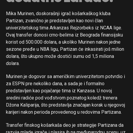
Whatsapp
Mika Murinen, doskorašnji igrač košarkaškog kluba
Email
Partizan, zvanično je predstavljen kao novi član
univerzitetskog tima Arkanzas Rejzorbeks iz NCAA lige.
Ovaj transfer donosi crno-belima iz Beograda finansijsku
korist od 500.000 dolara, a ukoliko Murinen nakon jedne
sezone pređe u NBA ligu, Partizan će inkasirati još milion
dolara, što ukupno može dostići sumu od 1,5 miliona
dolara.
Murinen je dogovor sa američkim univerzitetom potvrdio i
za ESPN pre nekoliko dana, a sada je i formalno
predstavljen kao pojačanje tima iz Kanzasa. U novoj
sredini radiće pod vođstvom poznatog koledž trenera
Džona Kaliparija, što predstavlja značajan korak u njegovoj
karijeri nakon perioda provedenog u redovima Partizana.
Transfer finskog košarkaša deo je strategije Partizana da
razvija mlade igrače i plasira ih na međunarodnu scenu, uz