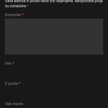
Vaša adresa e-pošte neće biti objavljena.
Neophodna polja
su označena
*
Komentar
*
Ime
*
E-pošta
*
Veb mesto