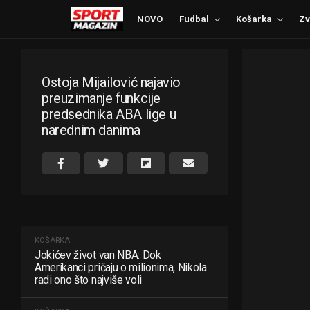
NOVO
Fudbal
Košarka
Zv
Ostoja Mijailović najavio
preuzimanje funkcije
predsednika ABA lige u
narednim danima
KOŠARKA
Jokićev život van NBA: Dok
Amerikanci pričaju o milionima, Nikola
radi ono što najviše voli