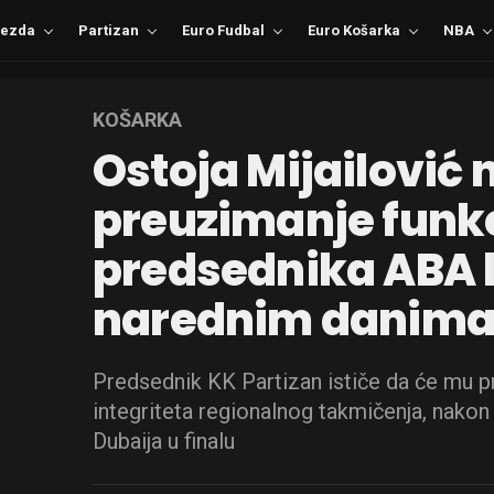
ezda
Partizan
Euro Fudbal
Euro Košarka
NBA
KOŠARKA
Ostoja Mijailović 
preuzimanje funkc
predsednika ABA l
narednim danim
Predsednik KK Partizan ističe da će mu pri
integriteta regionalnog takmičenja, nakon
Dubaija u finalu