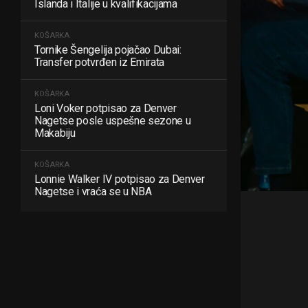
Islanda i Italije u kvalifikacijama
KOŠARKA
Tornike Šengelija pojačao Dubai:
Transfer potvrđen iz Emirata
KOŠARKA
Loni Voker potpisao za Denver
Nagetse posle uspešne sezone u
Makabiju
KOŠARKA
Lonnie Walker IV potpisao za Denver
Nagetse i vraća se u NBA