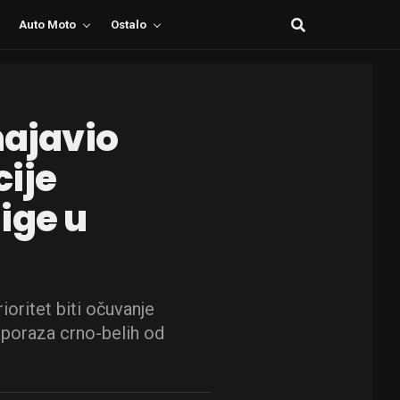
Auto Moto
Ostalo
najavio
ije
ige u
a
oritet biti očuvanje
 poraza crno-belih od