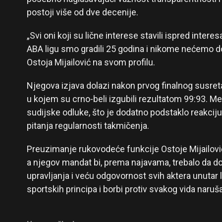
postoji više od dve decenije.
„Svi oni koji su lične interese stavili ispred inter
ABA ligu smo gradili 25 godina i nikome nećemo doz
Ostoja Mijailović na svom profilu.
Njegova izjava dolazi nakon prvog finalnog susret
u kojem su crno-beli izgubili rezultatom 99:93. M
sudijske odluke, što je dodatno podstaklo reakciju
pitanja regularnosti takmičenja.
Preuzimanje rukovodeće funkcije Ostoje Mijailovi
a njegov mandat bi, prema najavama, trebalo da d
upravljanja i veću odgovornost svih aktera unutar li
sportskih principa i borbi protiv svakog vida naruš