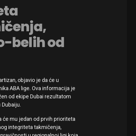
eta
ičenja,
o-belih od
rtizan, objavio je da će u
ika ABA lige. Ova informacija je
žen od ekipe Dubai rezultatom
 Dubaiju.
 će mu jedan od prvih prioriteta
nog integriteta takmičenja,
ravičnosti u regionalnoj ligi koja