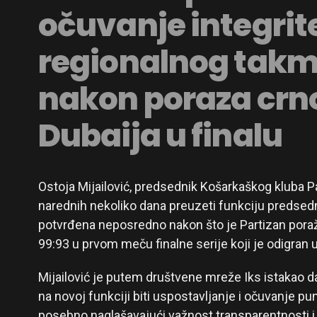
očuvanje integrit
regionalnog takm
nakon poraza crn
Dubaija u finalu
Ostoja Mijailović, predsednik Košarkaškog kluba Pa
narednih nekoliko dana preuzeti funkciju predsedn
potvrđena neposredno nakon što je Partizan pora
99:93 u prvom meču finalne serije koji je odigran u
Mijailović je putem društvene mreže Iks istakao da
na novoj funkciji biti uspostavljanje i očuvanje pu
posebno naglašavajući važnost transparentnosti i p