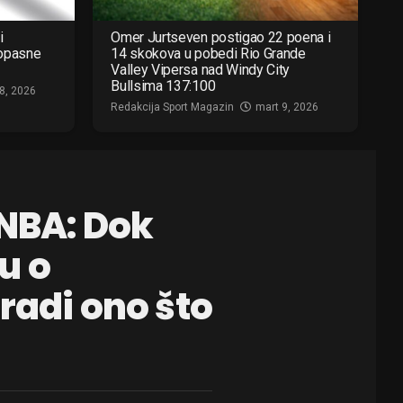
i
Omer Jurtseven postigao 22 poena i
 opasne
14 skokova u pobedi Rio Grande
Valley Vipersa nad Windy City
Bullsima 137:100
8, 2026
Redakcija Sport Magazin
mart 9, 2026
 NBA: Dok
u o
radi ono što