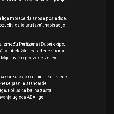
esa lige moraće da snose posledice.
voliti da je urušava“, napisao je
a između Partizana i Dubai ekipe,
eč su obeležile i određene sporne
 Mijailovića i podvuklo značaj
ća očekuje se u danima koji slede,
onese jasnije standarde
ge. Fokus će biti na zaštiti
avanja ugleda ABA lige.