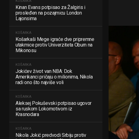
KOŠARKA
Kinan Evans potpisao za Žalgiris i
prosleđen na pozajmicu London
Lajonsima
KOŠARKA
Košarkaši Mege igraće dve pripremne
utakmice protiv Univerziteta Oburn na
Mikonosu
KOŠARKA
Jokićev život van NBA: Dok
Amerikanci pričaju o milionima, Nikola
radi ono što najviše voli
KOŠARKA
Aleksej Pokuševski potpisao ugovor
sa ruskom Lokomotivom iz
Krasnodara
KOŠARKA
Nikola Jokić predvodi Srbiju protiv