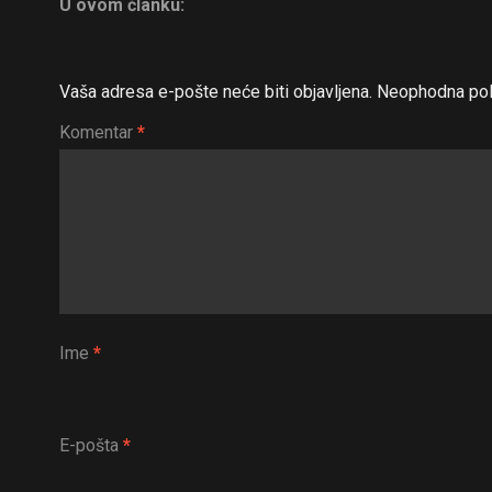
U ovom članku:
Vaša adresa e-pošte neće biti objavljena.
Neophodna pol
Komentar
*
Ime
*
E-pošta
*