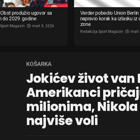
Obst produžio ugovor sa
Verder pobedio Union Berlin 
m do 2029. godine
napravio korak ka izlasku iz
zone
 Sport Magazin
mart 9, 2026
Redakcija Sport Magazin
mart 
KOŠARKA
Jokićev život van
Amerikanci pričaj
milionima, Nikola 
najviše voli