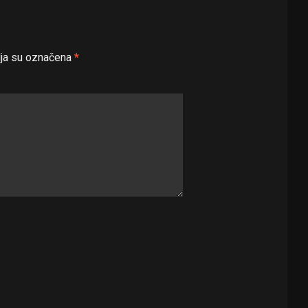
ja su označena
*