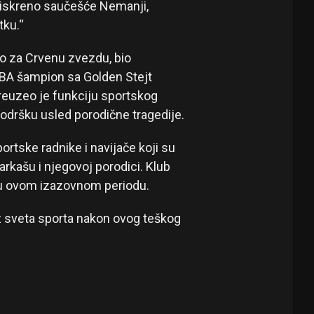
 iskreno saučešće Nemanji,
tku.“
o za Crvenu zvezdu, bio
NBA šampion sa Golden Stejt
reuzeo je funkciju sportskog
podršku usled porodične tragedije.
ortske radnike i navijače koji su
rkašu i njegovoj porodici. Klub
 u ovom izazovnom periodu.
iz sveta sporta nakon ovog teškog