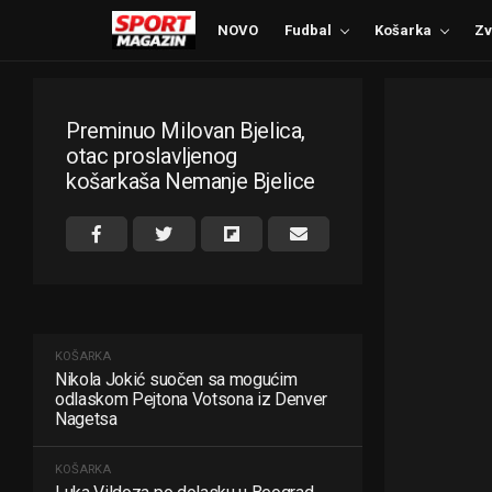
NOVO
Fudbal
Košarka
Zv
Preminuo Milovan Bjelica,
otac proslavljenog
košarkaša Nemanje Bjelice
KOŠARKA
Nikola Jokić suočen sa mogućim
odlaskom Pejtona Votsona iz Denver
Nagetsa
KOŠARKA