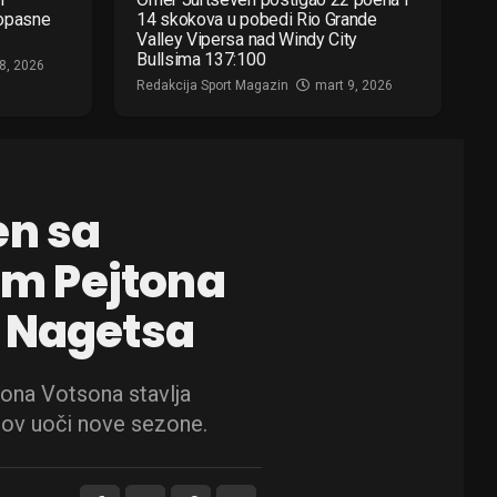
 opasne
14 skokova u pobedi Rio Grande
Valley Vipersa nad Windy City
Bullsima 137:100
8, 2026
Redakcija Sport Magazin
mart 9, 2026
en sa
m Pejtona
r Nagetsa
ona Votsona stavlja
zov uoči nove sezone.