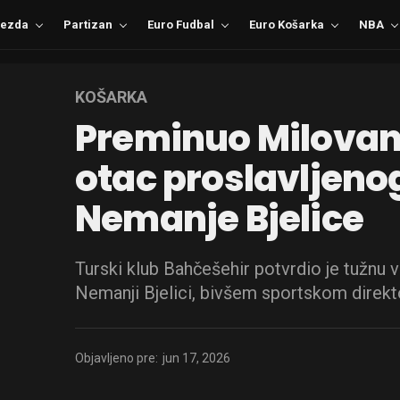
ezda
Partizan
Euro Fudbal
Euro Košarka
NBA
KOŠARKA
Preminuo Milovan 
otac proslavljen
Nemanje Bjelice
Turski klub Bahčešehir potvrdio je tužnu 
Nemanji Bjelici, bivšem sportskom direk
Objavljeno pre:
jun 17, 2026