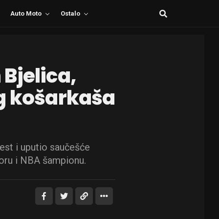
Auto Moto
Ostalo
Bjelica,
og košarkaša
vest i uputio saučešće
toru i NBA šampionu.