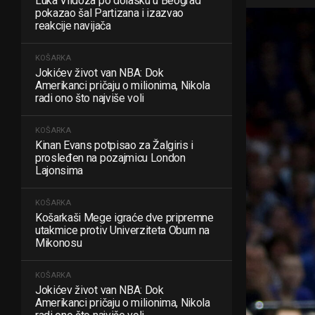
Luka Vildoza po dolasku u Beograd
pokazao šal Partizana i izazvao
reakcije navijača
KOŠARKA
Jokićev život van NBA: Dok
Amerikanci pričaju o milionima, Nikola
radi ono što najviše voli
KOŠARKA
Kinan Evans potpisao za Žalgiris i
prosleđen na pozajmicu London
Lajonsima
KOŠARKA
Košarkaši Mege igraće dve pripremne
utakmice protiv Univerziteta Oburn na
Mikonosu
KOŠARKA
Jokićev život van NBA: Dok
Amerikanci pričaju o milionima, Nikola