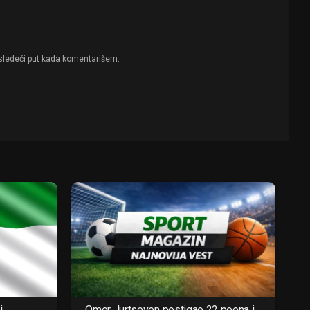
sledeći put kada komentarišem.
i
Omer Jurtseven postigao 22 poena i