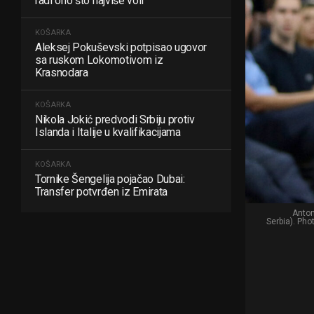
radi ono što najviše voli
KOŠARKA
Aleksej Pokuševski potpisao ugovor
sa ruskom Lokomotivom iz
Krasnodara
KOŠARKA
Nikola Jokić predvodi Srbiju protiv
Islanda i Italije u kvalifikacijama
KOŠARKA
Tornike Šengelija pojačao Dubai:
Transfer potvrđen iz Emirata
Anton
Serbia). Pho