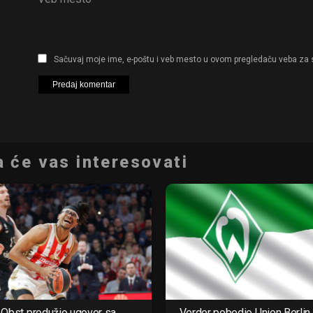
Sačuvaj moje ime, e-poštu i veb mesto u ovom pregledaču veba za 
 će vas interesovati
Obst produžio ugovor sa
Verder pobedio Union Berlin 