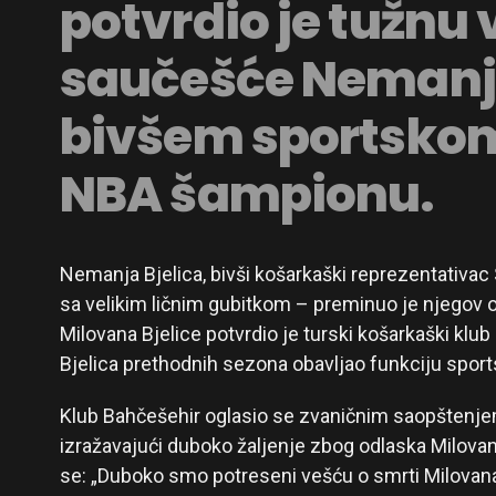
potvrdio je tužnu 
saučešće Nemanji 
bivšem sportskom 
NBA šampionu.
Nemanja Bjelica, bivši košarkaški reprezentativac
sa velikim ličnim gubitkom – preminuo je njegov o
Milovana Bjelice potvrdio je turski košarkaški klu
Bjelica prethodnih sezona obavljao funkciju sport
Klub Bahčešehir oglasio se zvaničnim saopšten
izražavajući duboko žaljenje zbog odlaska Milovan
se: „Duboko smo potreseni vešću o smrti Milovana