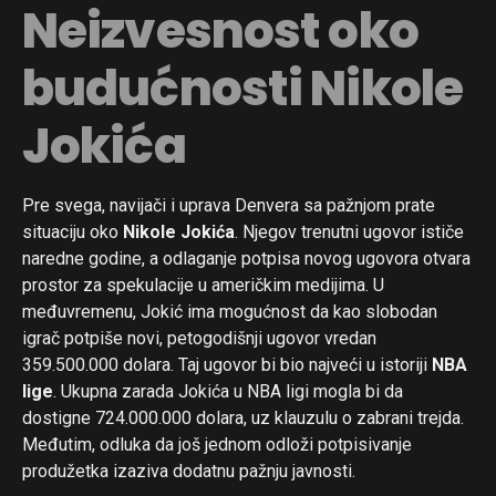
Neizvesnost oko
budućnosti Nikole
Jokića
Pre svega, navijači i uprava Denvera sa pažnjom prate
situaciju oko
Nikole Jokića
. Njegov trenutni ugovor ističe
naredne godine, a odlaganje potpisa novog ugovora otvara
prostor za spekulacije u američkim medijima. U
međuvremenu, Jokić ima mogućnost da kao slobodan
igrač potpiše novi, petogodišnji ugovor vredan
359.500.000 dolara. Taj ugovor bi bio najveći u istoriji
NBA
lige
. Ukupna zarada Jokića u NBA ligi mogla bi da
dostigne 724.000.000 dolara, uz klauzulu o zabrani trejda.
Međutim, odluka da još jednom odloži potpisivanje
produžetka izaziva dodatnu pažnju javnosti.