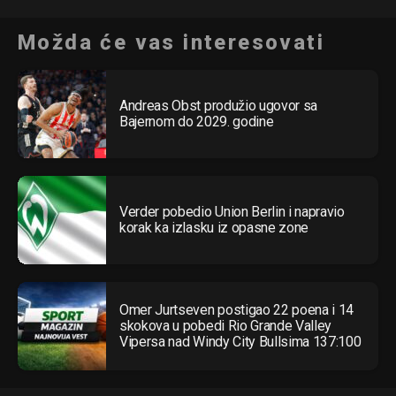
Možda će vas interesovati
Andreas Obst produžio ugovor sa
Bajernom do 2029. godine
Verder pobedio Union Berlin i napravio
korak ka izlasku iz opasne zone
Omer Jurtseven postigao 22 poena i 14
skokova u pobedi Rio Grande Valley
Vipersa nad Windy City Bullsima 137:100