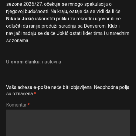
sezone 2026/27. očekuje se mnogo spekulacija o
njegovoj budućnosti. Na kraju, ostaje da se vidi da li će
Nikola Jokić
iskoristiti priliku za rekordni ugovor ili će
odlučiti da ranije produži saradnju sa Denverom. Klub i
navijači nadaju se da će Jokić ostati lider tima i u narednim
sezonama.
U ovom članku:
naslovna
Vaša adresa e-pošte neće biti objavljena.
Neophodna polja
su označena
*
Komentar
*