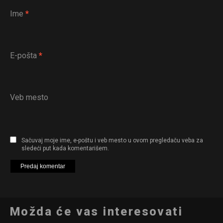
Ime
*
E-pošta
*
Veb mesto
Sačuvaj moje ime, e-poštu i veb mesto u ovom pregledaču veba za
sledeći put kada komentarišem.
Možda će vas interesovati