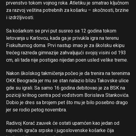
prvenstvo tokom vojnog roka. Atletiku je smatrao ključnom
za razvoj veština potrebnih za košarku – skočnosti, brzine
i izdržljivosti.
Sa košarkom se prvi put susreo sa 12 godina tokom
letovanja u Karlovcu, kada ga je privukla igra na terenu
Fiskulturnog doma. Prvi nastup imao je za školsku ekipu
trećeg razreda gimnazije zahvaljujući svojoj visini od 193
cm, ali tada nije postigao nijedan poen usled velike treme.
Nakon školskog takmičenja počeo je da trenira na terenima
OKK Beograda jer mu se stan nalazio blizu Takovske ulice
gde su igrali. Sa samo 16 godina debitovao je za BSK na
poziciji krilnog centra pod vođstvom Borislava Stankovića.
Dobio je dres sa brojem pet što mu je bilo posebno drago
jer se rodio petog novembra.
Radivoj Korać zauvek će ostati upamćen kao jedan od
najvećih igrača srpske i jugoslovenske košarke čija