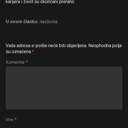
karijera i život su okončani prerano.
U ovom članku:
naslovna
Vaša adresa e-pošte neće biti objavljena.
Neophodna polja
su označena
*
Komentar
*
Ime
*