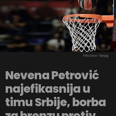
Foto Izvor: Tanjug
Nevena Petrović
najefikasnija u
timu Srbije, borba
za bronzu protiv