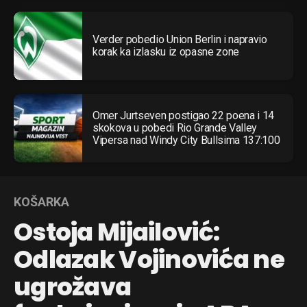
Verder pobedio Union Berlin i napravio
korak ka izlasku iz opasne zone
Omer Jurtseven postigao 22 poena i 14
skokova u pobedi Rio Grande Valley
Vipersa nad Windy City Bullsima 137:100
KOŠARKA
Ostoja Mijailović:
Odlazak Vojinovića ne
ugrožava