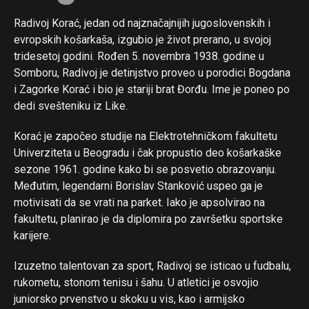
Radivoj Korać, jedan od najznačajnijih jugoslovenskih i
evropskih košarkaša, izgubio je život prerano, u svojoj
tridesetoj godini. Rođen 5. novembra 1938. godine u
Somboru, Radivoj je detinjstvo proveo u porodici Bogdana
i Zagorke Korać i bio je stariji brat Đorđu. Ime je poneo po
dedi svešteniku iz Like.
Korać je započeo studije na Elektrotehničkom fakultetu
Univerziteta u Beogradu i čak propustio deo košarkaške
sezone 1961. godine kako bi se posvetio obrazovanju.
Međutim, legendarni Borislav Stanković uspeo ga je
motivisati da se vrati na parket. Iako je apsolvirao na
fakultetu, planirao je da diplomira po završetku sportske
karijere.
Izuzetno talentovan za sport, Radivoj se isticao u fudbalu,
rukometu, stonom tenisu i šahu. U atletici je osvojio
juniorsko prvenstvo u skoku u vis, kao i armijsko