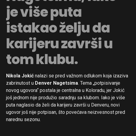
je više puta
istakao želju da
karijeru završi u
tom klubu.
Nikola Jokić
nalazi se pred važnom odlukom koja izaziva
zabrinutost u
Denver Nagetsima
. Tema „potpisivanje
novog ugovora“ postala je centralna u Koloradu, jer Jokić
još jednom nije produžio saradnju sa klubom. Iako je više
puta naglasio da želi da karijeru završi u Denveru, novi
ugovor još nije potpisan, što povećava neizvesnost pred
narednu sezonu.