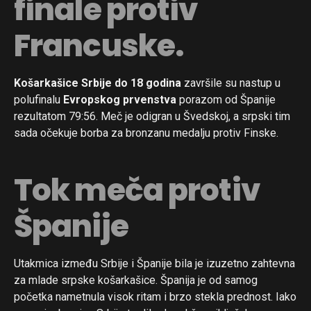
finale protiv
Francuske.
Flipboard
Reddit
Košarkašice Srbije do 18 godina
završile su nastup u
polufinalu
Evropskog prvenstva
porazom od Španije
Pinterest
rezultatom 79:56. Meč je odigran u Švedskoj, a srpski tim
Whatsapp
sada očekuje borba za bronzanu medalju protiv Finske.
Email
Tok meča protiv
Španije
Utakmica između Srbije i Španije bila je izuzetno zahtevna
za mlade srpske košarkašice. Španija je od samog
početka nametnula visok ritam i brzo stekla prednost. Iako