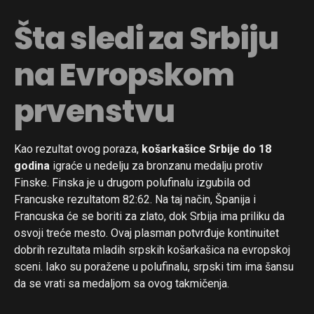
Šta sledi za Srbiju
na Evropskom
prvenstvu
Kao rezultat ovog poraza,
košarkašice Srbije do 18
godina
igraće u nedelju za bronzanu medalju protiv
Finske. Finska je u drugom polufinalu izgubila od
Francuske rezultatom 82:62. Na taj način, Španija i
Francuska će se boriti za zlato, dok Srbija ima priliku da
osvoji treće mesto. Ovaj plasman potvrđuje kontinuitet
dobrih rezultata mladih srpskih košarkašica na evropskoj
sceni. Iako su poražene u polufinalu, srpski tim ima šansu
da se vrati sa medaljom sa ovog takmičenja.