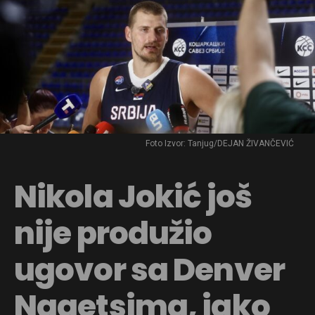
Foto Izvor: Tanjug/DEJAN ŽIVANČEVIĆ
Nikola Jokić još
nije produžio
ugovor sa Denver
Nagetsima, iako