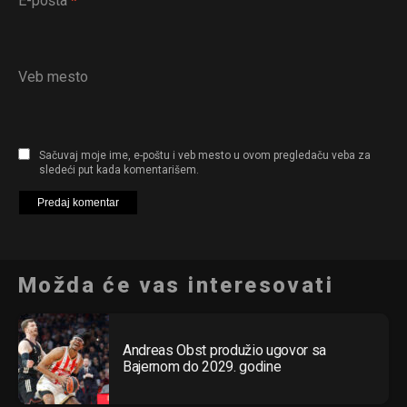
E-pošta
*
Veb mesto
Sačuvaj moje ime, e-poštu i veb mesto u ovom pregledaču veba za
sledeći put kada komentarišem.
Možda će vas interesovati
Andreas Obst produžio ugovor sa
Bajernom do 2029. godine