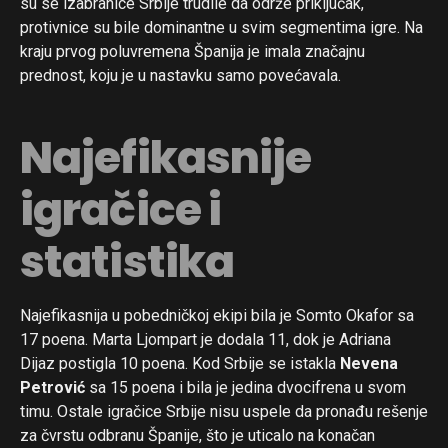
su se izabranice Srbije trudile da održe priključak,
protivnice su bile dominantne u svim segmentima igre. Na
kraju prvog poluvremena Španija je imala značajnu
prednost, koju je u nastavku samo povećavala.
Najefikasnije
igračice i
statistika
Najefikasnija u pobedničkoj ekipi bila je Somto Okafor sa
17 poena. Marta Ljompart je dodala 11, dok je Adriana
Dijaz postigla 10 poena. Kod Srbije se istakla
Nevena
Petrović
sa 15 poena i bila je jedina dvocifrena u svom
timu. Ostale igračice Srbije nisu uspele da pronađu rešenje
za čvrstu odbranu Španije, što je uticalo na konačan