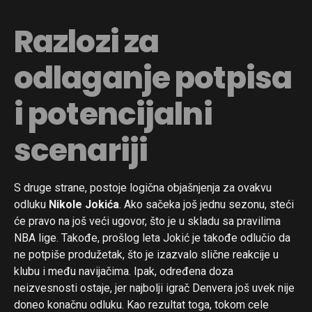
Razlozi za
odlaganje potpisa
i potencijalni
scenariji
S druge strane, postoje logična objašnjenja za ovakvu
odluku
Nikole Jokića
. Ako sačeka još jednu sezonu, steći
će pravo na još veći ugovor, što je u skladu sa pravilima
NBA lige. Takođe, prošlog leta Jokić je takođe odlučio da
ne potpiše produžetak, što je izazvalo slične reakcije u
klubu i među navijačima. Ipak, određena doza
neizvesnosti ostaje, jer najbolji igrač Denvera još uvek nije
doneo konačnu odluku. Kao rezultat toga, tokom cele