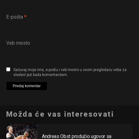
E-pošta
*
Veb mesto
Sačuvaj moje ime, e-poštu i veb mesto u ovom pregledaču veba za
sledeći put kada komentarišem.
Možda će vas interesovati
Andreas Obst produžio ugovor sa