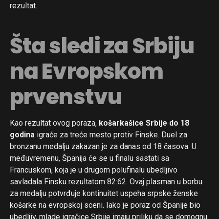
rezultat.
Šta sledi za Srbiju
na Evropskom
prvenstvu
Kao rezultat ovog poraza,
košarkašice Srbije do 18
godina
igraće za treće mesto protiv Finske. Duel za
bronzanu medalju zakazan je za danas od 18 časova. U
međuvremenu, Španija će se u finalu sastati sa
Francuskom, koja je u drugom polufinalu ubedljivo
savladala Finsku rezultatom 82:62. Ovaj plasman u borbu
za medalju potvrđuje kontinuitet uspeha srpske ženske
košarke na evropskoj sceni. Iako je poraz od Španije bio
ubedljiv, mlade igračice Srbije imaju priliku da se domognu