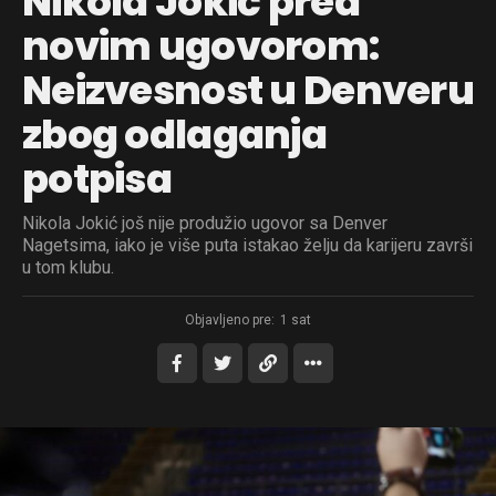
Nikola Jokić pred
novim ugovorom:
Neizvesnost u Denveru
zbog odlaganja
potpisa
Nikola Jokić još nije produžio ugovor sa Denver
Nagetsima, iako je više puta istakao želju da karijeru završi
u tom klubu.
Objavljeno pre:
1 sat