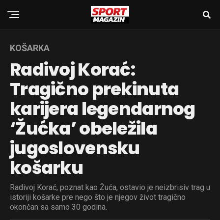
KOŠARKA
Radivoj Korać:
Tragično prekinuta
karijera legendarnog
‘Žućka’ obeležila
jugoslovensku
košarku
Radivoj Korać, poznat kao Žuća, ostavio je neizbrisiv trag u
istoriji košarke pre nego što je njegov život tragično
okončan sa samo 30 godina.