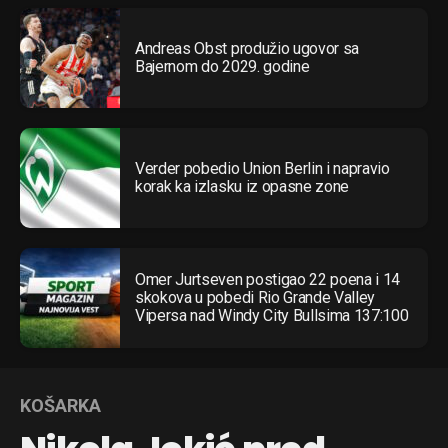
Andreas Obst produžio ugovor sa
Bajernom do 2029. godine
Verder pobedio Union Berlin i napravio
korak ka izlasku iz opasne zone
Omer Jurtseven postigao 22 poena i 14
skokova u pobedi Rio Grande Valley
Vipersa nad Windy City Bullsima 137:100
KOŠARKA