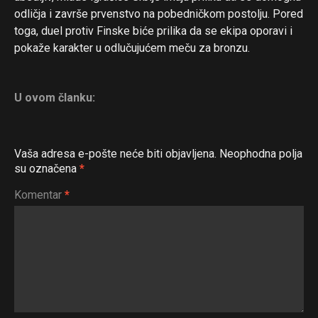
odličja i završe prvenstvo na pobedničkom postolju. Pored
toga, duel protiv Finske biće prilika da se ekipa oporavi i
pokaže karakter u odlučujućem meču za bronzu.
U ovom članku:
Vaša adresa e-pošte neće biti objavljena.
Neophodna polja
su označena
*
Komentar
*