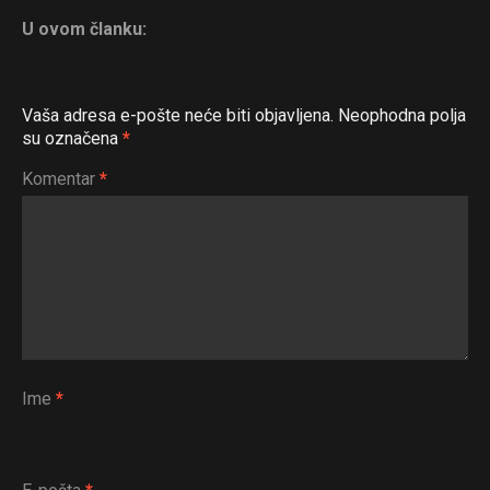
U ovom članku:
Vaša adresa e-pošte neće biti objavljena.
Neophodna polja
su označena
*
Komentar
*
Ime
*