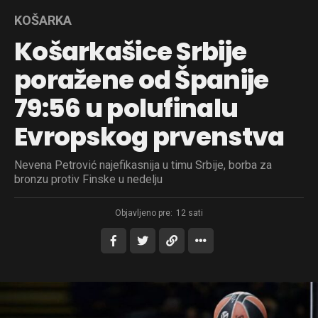
KOŠARKA
Košarkašice Srbije
poražene od Španije
79:56 u polufinalu
Evropskog prvenstva
Nevena Petrović najefikasnija u timu Srbije, borba za
bronzu protiv Finske u nedelju
Objavljeno pre:
12 sati