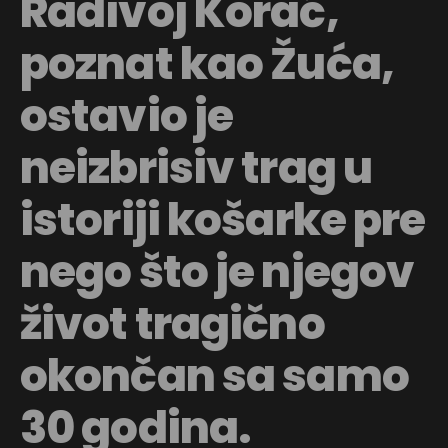
Radivoj Korać,
poznat kao Žuća,
ostavio je
neizbrisiv trag u
istoriji košarke pre
Flipboard
Reddit
nego što je njegov
Pinterest
Whatsapp
život tragično
Email
okončan sa samo
30 godina.