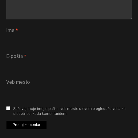
Ime
*
E-pošta
*
Veb mesto
Sačuvaj moje ime, e-poštu i veb mesto u ovom pregledaču veba za
sledeći put kada komentarišem.