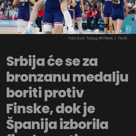
Foto Izvor: Tanjug AP/Mark J. Terrill
Srbija će se za
bronzanu medalju
boriti protiv
Finske, dok je
Španija izborila