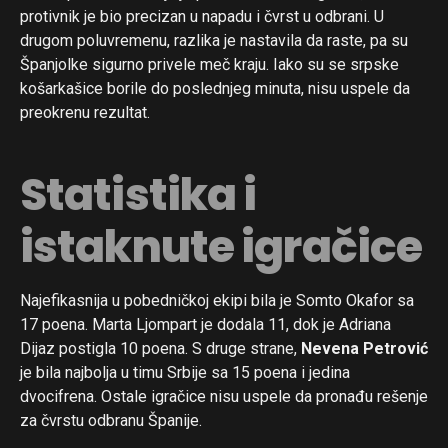
protivnik je bio precizan u napadu i čvrst u odbrani. U
drugom poluvremenu, razlika je nastavila da raste, pa su
Španjolke sigurno privele meč kraju. Iako su se srpske
košarkašice borile do poslednjeg minuta, nisu uspele da
preokrenu rezultat.
Statistika i
istaknute igračice
Najefikasnija u pobedničkoj ekipi bila je Somto Okafor sa
17 poena. Marta Ljompart je dodala 11, dok je Adriana
Dijaz postigla 10 poena. S druge strane,
Nevena Petrović
je bila najbolja u timu Srbije sa 15 poena i jedina
dvocifrena. Ostale igračice nisu uspele da pronađu rešenje
za čvrstu odbranu Španije.