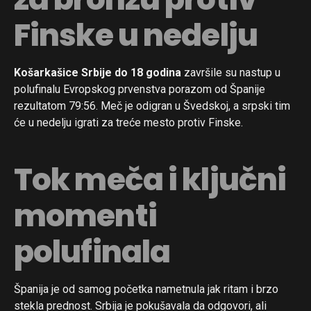
Finske u nedelju
Košarkašice Srbije do 18 godina
završile su nastup u
polufinalu Evropskog prvenstva porazom od Španije
rezultatom 79:56. Meč je odigran u Švedskoj, a srpski tim
će u nedelju igrati za treće mesto protiv Finske.
Tok meča i ključni
momenti
polufinala
Španija je od samog početka nametnula jak ritam i brzo
stekla prednost. Srbija je pokušavala da odgovori, ali