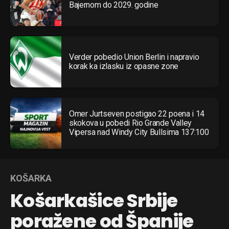
Bajernom do 2029. godine
Verder pobedio Union Berlin i napravio
korak ka izlasku iz opasne zone
Omer Jurtseven postigao 22 poena i 14
skokova u pobedi Rio Grande Valley
Vipersa nad Windy City Bullsima 137:100
KOŠARKA
Košarkašice Srbije
poražene od Španije