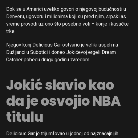
Dok se u Americi uveliko govori o njegovoj budućnosti u
Denveru, ugovoru i milionima koji su pred njim, srpski as
vreme provodi uz ono što posebno voli – konje i kasačke
trke.
Njegov konj Delicious Gar ostvario je veliki uspeh na
Dužijanci u Subotici i doneo Jokićevoj ergeli Dream
Catcher pobedu drugu godinu zaredom.
Jokić slavio kao
da je osvojio NBA
titulu
Delicious Gar je trijumfovao u jednoj od najznačajnijih