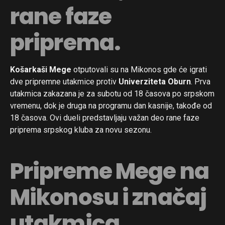
rane faze
priprema.
Košarkaši Mege
otputovali su na Mikonos gde će igrati
dve pripremne utakmice protiv
Univerziteta Oburn
. Prva
utakmica zakazana je za subotu od 18 časova po srpskom
vremenu, dok je druga na programu dan kasnije, takođe od
18 časova. Ovi dueli predstavljaju važan deo rane faze
priprema srpskog kluba za novu sezonu.
Pripreme Mege na
Mikonosu i značaj
utakmica