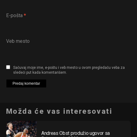
E-pošta
*
Veb mesto
Sačuvaj moje ime, e-poštu i veb mesto u ovom pregledaču veba za
sledeći put kada komentarišem.
Možda će vas interesovati
Andreas Obst produžio ugovor sa