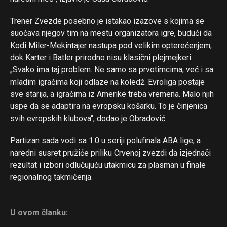
Trener Zvezde posebno je istakao izazove s kojima se
suočava njegov tim na mestu organizatora igre, budući da
Kodi Miler-Mekintajer nastupa pod velikim opterećenjem,
dok Karter i Batler prirodno nisu klasični plejmejkeri.
„Svako ima taj problem. Ne samo sa prvotimcima, već i sa
mladim igračima koji odlaze na koledž. Evroliga postaje
sve starija, a igračima iz Amerike treba vremena. Malo njih
uspe da se adaptira na evropsku košarku. To je činjenica
svih evropskih klubova“, dodao je Obradović.
Partizan sada vodi sa 1:0 u seriji polufinala ABA lige, a
naredni susret pružiće priliku Crvenoj zvezdi da izjednači
rezultat i izbori odlučujuću utakmicu za plasman u finale
regionalnog takmičenja.
U ovom članku: