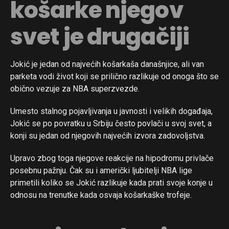
košarke njegov
svet je drugačiji
Jokić je jedan od najvećih košarkaša današnjice, ali van
parketa vodi život koji se prilično razlikuje od onoga što se
obično vezuje za NBA superzvezde.
Umesto stalnog pojavljivanja u javnosti i velikih događaja,
Jokić se po povratku u Srbiju često povlači u svoj svet, a
konji su jedan od njegovih najvećih izvora zadovoljstva.
Upravo zbog toga njegove reakcije na hipodromu privlače
posebnu pažnju. Čak su i američki ljubitelji NBA lige
primetili koliko se Jokić razlikuje kada prati svoje konje u
odnosu na trenutke kada osvaja košarkaške trofeje.