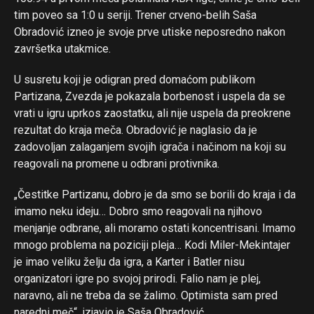
tim poveo sa 1:0 u seriji. Trener crveno-belih Saša
Obradović izneo je svoje prve utiske neposredno nakon
završetka utakmice.
U susretu koji je odigran pred domaćom publikom
Partizana, Zvezda je pokazala borbenost i uspela da se
vrati u igru uprkos zaostatku, ali nije uspela da preokrene
rezultat do kraja meča. Obradović je naglasio da je
zadovoljan zalaganjem svojih igrača i načinom na koji su
reagovali na promene u odbrani protivnika.
„Čestitke Partizanu, dobro je da smo se borili do kraja i da
imamo neku ideju… Dobro smo reagovali na njihovo
menjanje odbrane, ali moramo ostati koncentrisani. Imamo
mnogo problema na poziciji pleja… Kodi Miler-Mekintajer
je imao veliku želju da igra, a Karter i Batler nisu
organizatori igre po svojoj prirodi. Falio nam je plej,
naravno, ali ne treba da se žalimo. Optimista sam pred
naredni meč“, izjavio je Saša Obradović.