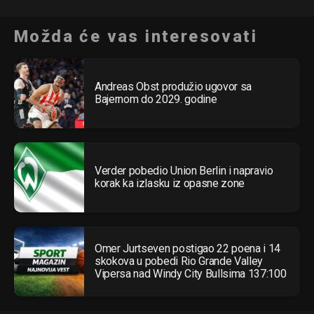
Email
Možda će vas interesovati
Andreas Obst produžio ugovor sa
Bajernom do 2029. godine
Verder pobedio Union Berlin i napravio
korak ka izlasku iz opasne zone
Omer Jurtseven postigao 22 poena i 14
skokova u pobedi Rio Grande Valley
Vipersa nad Windy City Bullsima 137:100