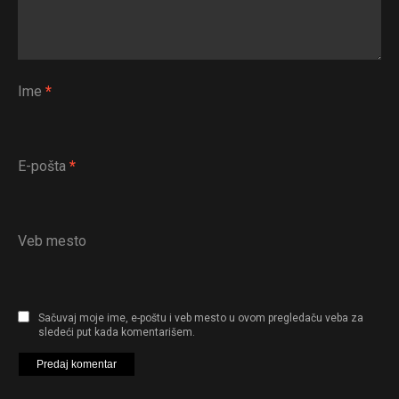
Ime
*
E-pošta
*
Veb mesto
Flipboard
Reddit
Sačuvaj moje ime, e-poštu i veb mesto u ovom pregledaču veba za
sledeći put kada komentarišem.
Pinterest
Whatsapp