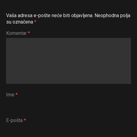
Vaša adresa e-pošte neće biti objavljena.
Neophodna polja
su označena
*
Flipboard
Komentar
*
Reddit
Pinterest
Whatsapp
Email
Ime
*
E-pošta
*