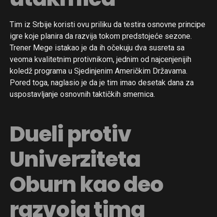
Tim iz Srbije koristi ovu priliku da testira osnovne principe
igre koje planira da razvija tokom predstojeće sezone.
Trener Mege istakao je da ih očekuju dva susreta sa
veoma kvalitetnim protivnikom, jednim od najcenjenijih
koledž programa u Sjedinjenim Američkim Državama.
Pored toga, naglasio je da je tim imao desetak dana za
uspostavljanje osnovnih taktičkih smernica.
Dueli protiv
Univerziteta
Oburn kao deo
razvoja tima