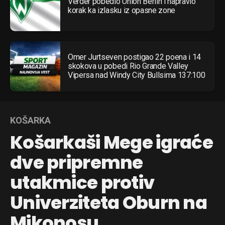
Verder pobedio Union Berlin i napravio
korak ka izlasku iz opasne zone
Omer Jurtseven postigao 22 poena i 14
skokova u pobedi Rio Grande Valley
Vipersa nad Windy City Bullsima 137:100
KOŠARKA
Košarkaši Mege igraće
dve pripremne
utakmice protiv
Univerziteta Oburn na
Mikonosu