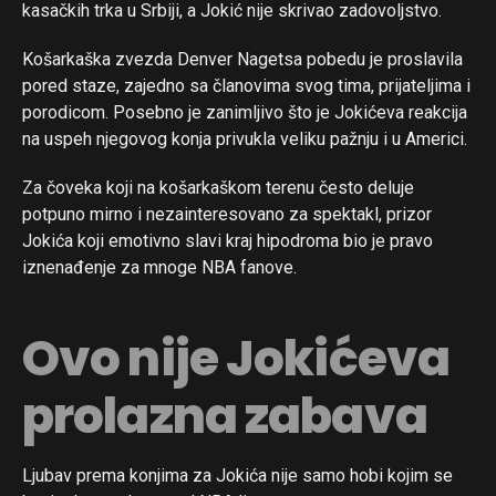
kasačkih trka u Srbiji, a Jokić nije skrivao zadovoljstvo.
Košarkaška zvezda Denver Nagetsa pobedu je proslavila
pored staze, zajedno sa članovima svog tima, prijateljima i
porodicom. Posebno je zanimljivo što je Jokićeva reakcija
na uspeh njegovog konja privukla veliku pažnju i u Americi.
Za čoveka koji na košarkaškom terenu često deluje
potpuno mirno i nezainteresovano za spektakl, prizor
Jokića koji emotivno slavi kraj hipodroma bio je pravo
iznenađenje za mnoge NBA fanove.
Ovo nije Jokićeva
prolazna zabava
Ljubav prema konjima za Jokića nije samo hobi kojim se