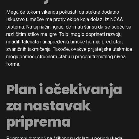
Mega će tokom vikenda pokušati da stekne dodatno
iskustvo u mečevima protiv ekipe koja dolazi iz NCAA
sistema. Na taj način, igrači će imati šansu da se suoče sa
različitim stilovima igre. To bi moglo doprineti razvoju
mladih talenata i unapređenju timske hemije pred start
zvaničnih takmičenja. Takođe, ovakve prijateljske utakmice
mogu pomoći stručnom štabu u proceni trenutnog nivoa
forme.
Plan i očekivanja
za nastavak
priprema
Pripremni dvomeč na Mikonosu dolazi u periodu kada