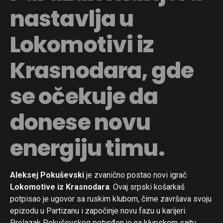
nastavlja u
Lokomotivi iz
Krasnodara, gde
se očekuje da
donese novu
energiju timu.
Aleksej Pokuševski
je zvanično postao novi igrač
Lokomotive iz Krasnodara
. Ovaj srpski košarkaš
potpisao je ugovor sa ruskim klubom, čime završava svoju
epizodu u Partizanu i započinje novu fazu u karijeri.
Prelazak Pokuševskog potvrđen je na klupskom sajtu