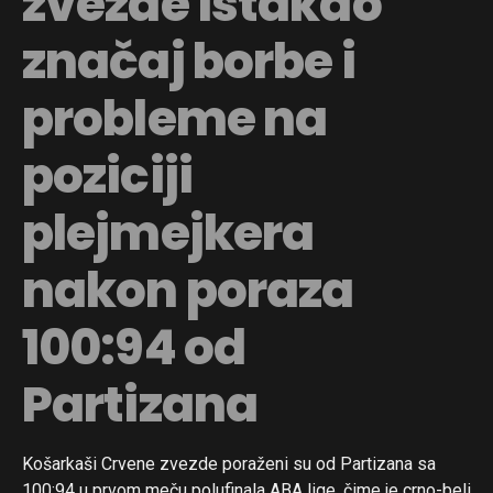
zvezde istakao
značaj borbe i
probleme na
poziciji
plejmejkera
nakon poraza
100:94 od
Partizana
Košarkaši Crvene zvezde poraženi su od Partizana sa
100:94 u prvom meču polufinala ABA lige, čime je crno-beli