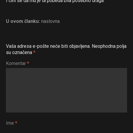
I čini se da mu je ta pobeda bila posebno draga.
U ovom članku:
naslovna
Vaša adresa e-pošte neće biti objavljena.
Neophodna polja
su označena
*
Komentar
*
Ime
*