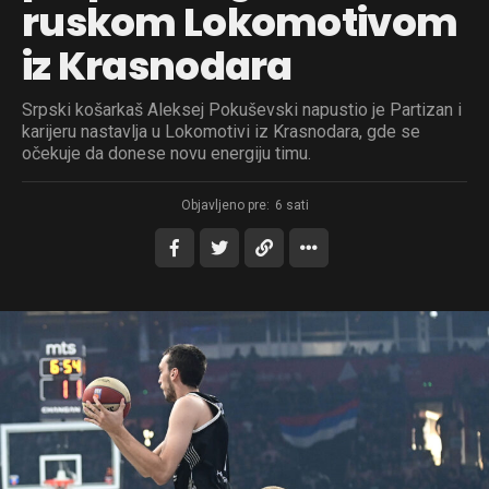
ruskom Lokomotivom
iz Krasnodara
Srpski košarkaš Aleksej Pokuševski napustio je Partizan i
karijeru nastavlja u Lokomotivi iz Krasnodara, gde se
očekuje da donese novu energiju timu.
Objavljeno pre:
6 sati