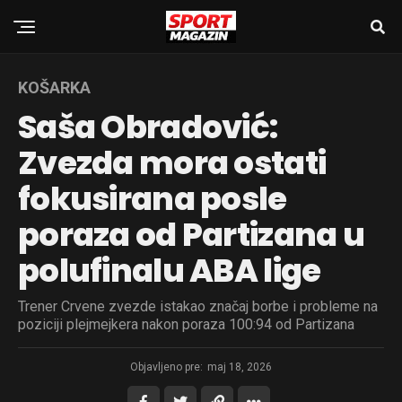
KOŠARKA
Saša Obradović:
Zvezda mora ostati
fokusirana posle
poraza od Partizana u
polufinalu ABA lige
Trener Crvene zvezde istakao značaj borbe i probleme na
poziciji plejmejkera nakon poraza 100:94 od Partizana
Objavljeno pre:
maj 18, 2026