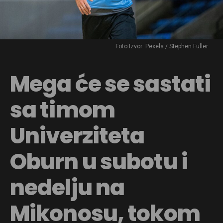
Foto Izvor: Pexels / Stephen Fuller
Mega će se sastati
sa timom
Univerziteta
Oburn u subotu i
nedelju na
Mikonosu, tokom