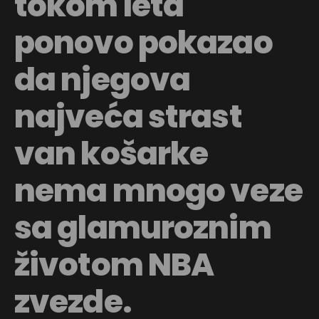
tokom leta
ponovo pokazao
da njegova
najveća strast
van košarke
nema mnogo veze
sa glamuroznim
životom NBA
zvezde.