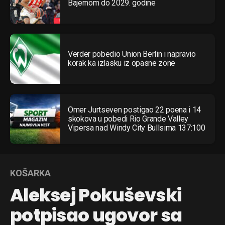
Bajernom do 2029. godine
Verder pobedio Union Berlin i napravio
korak ka izlasku iz opasne zone
Omer Jurtseven postigao 22 poena i 14
skokova u pobedi Rio Grande Valley
Vipersa nad Windy City Bullsima 137:100
KOŠARKA
Aleksej Pokuševski
potpisao ugovor sa