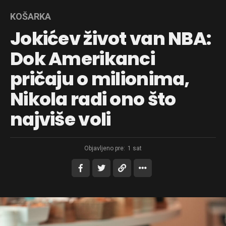
KOŠARKA
Jokićev život van NBA:
Dok Amerikanci
pričaju o milionima,
Nikola radi ono što
najviše voli
Objavljeno pre:
1 sat