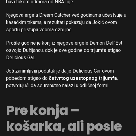
bavi tokom odmora od NBA lige.
Njegova ergela Dream Catcher već godinama učestvuje u
kasačkim trkama, a rezultati pokazuju da Jokić ovom
sportu pristupa veoma ozbiljno.
Prošle godine je konj iz njegove ergele Demon Dell’Est
osvojio Dužijancu, dok je ove godine do trijumfa stigao
Delicious Gar.
Još zanimljiviji podatak je da je Delicious Gar ovom
pobedom stigao do
četvrtog uzastopnog trijumfa
,
potvrđujući da se trenutno nalazi u odličnoj formi.
Pre konja –
košarka, ali posle