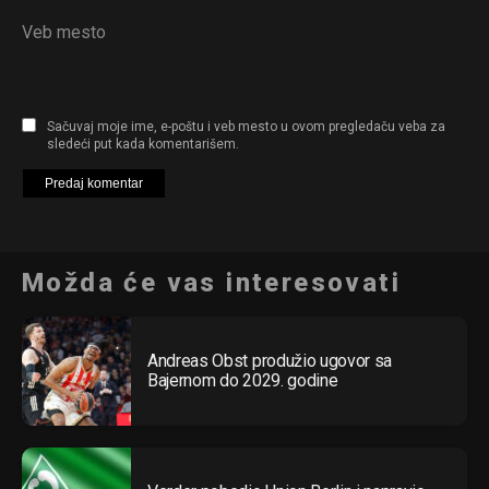
Veb mesto
Sačuvaj moje ime, e-poštu i veb mesto u ovom pregledaču veba za
sledeći put kada komentarišem.
Možda će vas interesovati
Andreas Obst produžio ugovor sa
Bajernom do 2029. godine