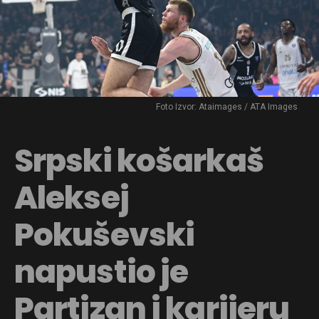
Foto Izvor: Ataimages / ATA Images
Srpski košarkaš
Aleksej
Pokuševski
napustio je
Partizan i karijeru