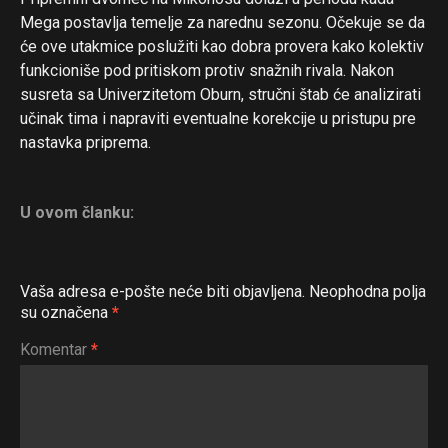
Mega postavlja temelje za narednu sezonu. Očekuje se da
će ove utakmice poslužiti kao dobra provera kako kolektiv
funkcioniše pod pritiskom protiv snažnih rivala. Nakon
susreta sa Univerzitetom Oburn, stručni štab će analizirati
učinak tima i napraviti eventualne korekcije u pristupu pre
nastavka priprema.
U ovom članku:
Vaša adresa e-pošte neće biti objavljena.
Neophodna polja
su označena
*
Komentar
*