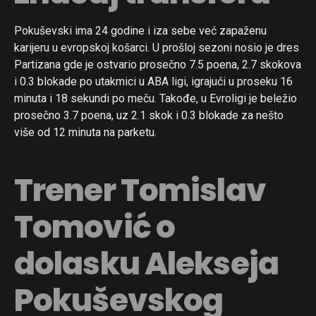
Pokuševski ima 24 godine i iza sebe već zapaženu
karijeru u evropskoj košarci. U prošloj sezoni nosio je dres
Partizana gde je ostvario prosečno 7.5 poena, 2.7 skokova
i 0.3 blokade po utakmici u ABA ligi, igrajući u proseku 16
minuta i 18 sekundi po meču. Takođe, u Evroligi je beležio
prosečno 3.7 poena, uz 2.1 skok i 0.3 blokade za nešto
više od 12 minuta na parketu.
Trener Tomislav
Tomović o
dolasku Alekseja
Pokuševskog