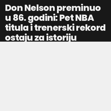
Don Nelson preminuo
u 86. godini: Pet NBA
titula i trenerski rekord
ostaju za istoriju
Don Nelson, legendarni igrač i trener, osvojio je pet NBA
šampionskih prstena sa Boston Seltiksima i postavio
rekord sa 1.335 pobeda kao trener.
Objavljeno pre:
13 sati