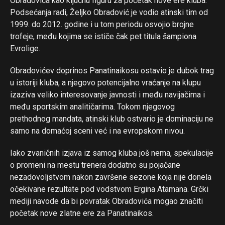
Obradovića kao ključnu figuru za početak nove ere kluba.
Podsećanja radi, Željko Obradović je vodio atinski tim od
1999. do 2012. godine i u tom periodu osvojio brojne
trofeje, među kojima se ističe čak pet titula šampiona
Evrolige.
Obradovićev doprinos Panatinaikosu ostavio je dubok trag
u istoriji kluba, a njegovo potencijalno vraćanje na klupu
izaziva veliko interesovanje javnosti i među navijačima i
među sportskim analitičarima. Tokom njegovog
prethodnog mandata, atinski klub ostvario je dominaciju ne
samo na domaćoj sceni već i na evropskom nivou.
Iako zvaničnih izjava iz samog kluba još nema, spekulacije
o promeni na mestu trenera dodatno su pojačane
nezadovoljstvom nakon završene sezone koja nije donela
očekivane rezultate pod vodstvom Ergina Atamana. Grčki
mediji navode da bi povratak Obradovića mogao značiti
početak nove zlatne ere za Panatinaikos.