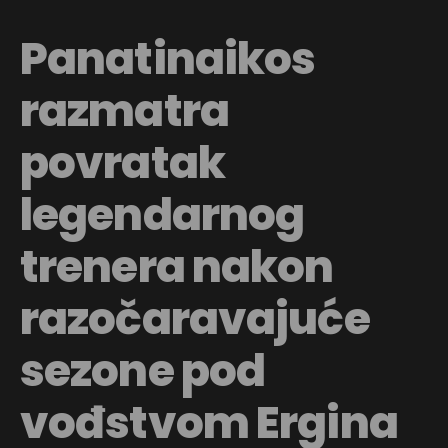
Panatinaikos
razmatra
povratak
legendarnog
trenera nakon
razočaravajuće
sezone pod
vođstvom Ergina