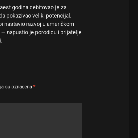
naest godina debitovao je za
a pokazivao veliki potencijal.
bi nastavio razvoj u američkom
 napustio je porodicu i prijatelje
.
ja su označena
*