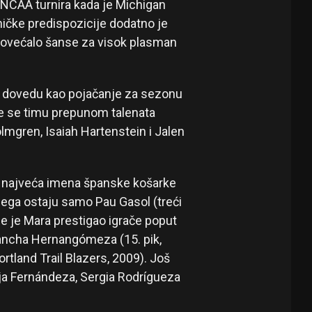
NCAA turnira kada je Michigan
hničke predispozicije dodatno je
povećalo šanse za visok plasman
u dovedu kao pojačanje za sezonu
će se timu prepunom talenata
mgren, Isaiah Hartenstein i Jalen
 najveća imena španske košarke
jega ostaju samo Pau Gasol (treći
me je Mara prestigao igrače poput
uancha Hernangómeza (15. pik,
ortland Trail Blazers, 2009). Još
ja Fernándeza, Sergia Rodrígueza