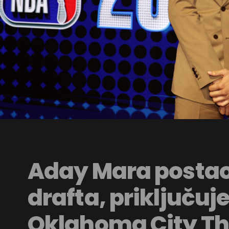
Aday Mara postao 
drafta, priključuje
Oklahoma City T