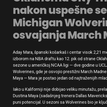
nakon uspešne se
Michigan Wolverin
osvajanja March
Aday Mara, španski košarkaš i centar visok 2,21 met
izborom na NBA draftu kao 12. pik od strane Okla
sezone u američkoj NCAA ligi — dve godine u UCL
Wolverines, gde je osvojio prestižni March Madn
Maya — Mara je postao jedan od najtraženijih mlad
Iako u Kaliforniji nije dobijao veliku minutažu, 
Dustina Maya (sadašnjeg trenera Dallas Maverick
puni potencijal. U sezoni sa Wolverines bio je klj