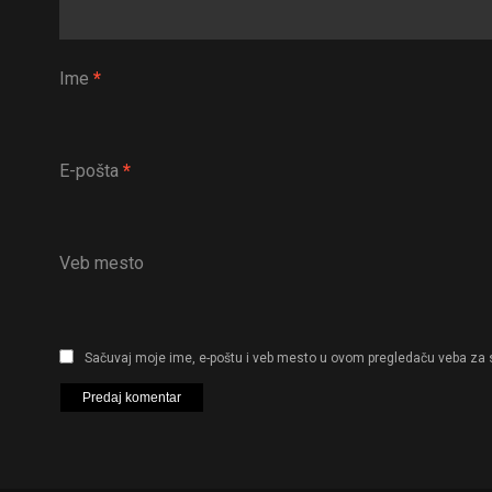
Ime
*
E-pošta
*
Veb mesto
Sačuvaj moje ime, e-poštu i veb mesto u ovom pregledaču veba za 