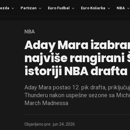
ezda
Partizan
Euro Fudbal
Euro Košarka
NBA
NBA
Aday Mara izabran
najviše rangirani
istoriji NBA drafta
Aday Mara postao 12. pik drafta, priključ
Thunderu nakon uspešne sezone sa Michig
March Madnessa
Objavljeno pre:
jun 24, 2026