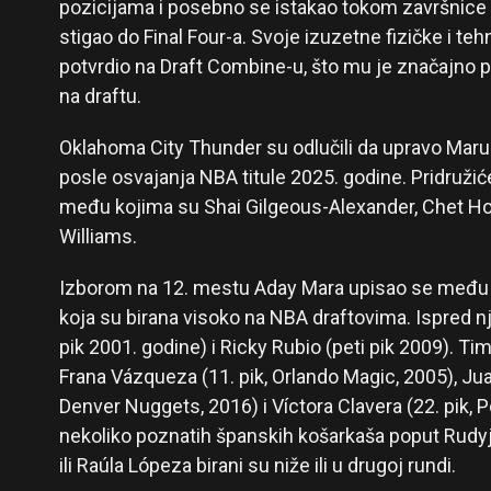
pozicijama i posebno se istakao tokom završnice 
stigao do Final Four-a. Svoje izuzetne fizičke i te
potvrdio na Draft Combine-u, što mu je značajno 
na draftu.
Oklahoma City Thunder su odlučili da upravo Mar
posle osvajanja NBA titule 2025. godine. Pridruži
među kojima su Shai Gilgeous-Alexander, Chet Hol
Williams.
Izborom na 12. mestu Aday Mara upisao se među
koja su birana visoko na NBA draftovima. Ispred n
pik 2001. godine) i Ricky Rubio (peti pik 2009). Ti
Frana Vázqueza (11. pik, Orlando Magic, 2005), J
Denver Nuggets, 2016) i Víctora Clavera (22. pik, P
nekoliko poznatih španskih košarkaša poput Rudy
ili Raúla Lópeza birani su niže ili u drugoj rundi.