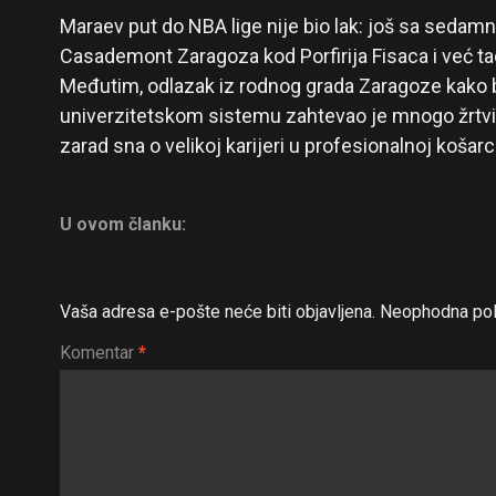
Maraev put do NBA lige nije bio lak: još sa sedam
Casademont Zaragoza kod Porfirija Fisaca i već tad
Međutim, odlazak iz rodnog grada Zaragoze kako 
univerzitetskom sistemu zahtevao je mnogo žrtvi —
zarad sna o velikoj karijeri u profesionalnoj košarci
U ovom članku:
Vaša adresa e-pošte neće biti objavljena.
Neophodna pol
Komentar
*