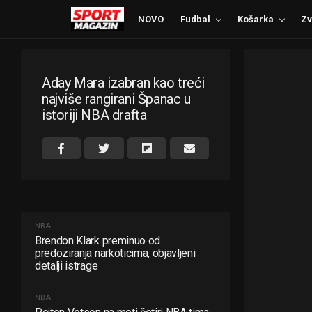
NOVO
Fudbal
Košarka
Zv
Aday Mara izabran kao treći
najviše rangirani Španac u
istoriji NBA drafta
NBA
Brendon Klark preminuo od
predoziranja narkoticima, objavljeni
detalji istrage
NBA