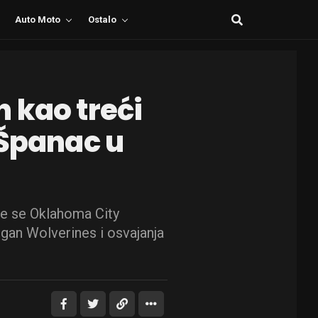
Auto Moto
Ostalo
 kao treći
 Španac u
uje se Oklahoma City
an Wolverines i osvajanja