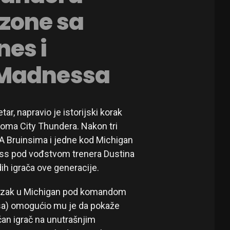
zone sa
es i
 Madnessa
ar, napravio je istorijski korak
homa City Thundera. Nakon tri
A Bruinsima i jedne kod Michigan
ess pod vođstvom trenera Dustina
ih igrača ove generacije.
prelazak u Michigan pod komandom
sa) omogućio mu je da pokaže
učan igrač na unutrašnjim