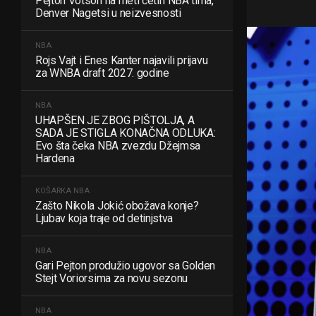
Pejton Votson na meti četiri NBA tima,
Denver Nagetsi u neizvesnosti
NBA
Rojs Vajt i Enes Kanter najavili prijavu
za WNBA draft 2027. godine
NBA
UHAPŠEN JE ZBOG PIŠTOLJA, A
SADA JE STIGLA KONAČNA ODLUKA:
Evo šta čeka NBA zvezdu Džejmsa
Hardena
KOŠARKA
NBA
Zašto Nikola Jokić obožava konje?
Ljubav koja traje od detinjstva
NBA
Gari Pejton produžio ugovor sa Golden
Stejt Voriorsima za novu sezonu
NBA