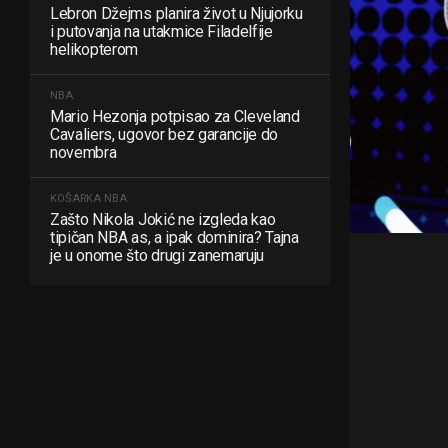
Lebron Džejms planira život u Njujorku
i putovanja na utakmice Filadelfije
helikopterom
NBA
Mario Hezonja potpisao za Cleveland
Cavaliers, ugovor bez garancije do
novembra
KOŠARKA
NBA
Zašto Nikola Jokić ne izgleda kao
tipičan NBA as, a ipak dominira? Tajna
je u onome što drugi zanemaruju