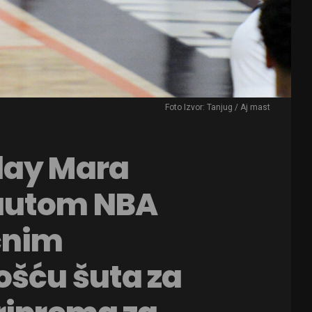
Foto Izvor: Tanjug / Aj mast
day Mara
kautom NBA
čnim
ošću šuta za