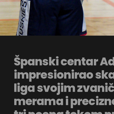
Španski centar A
impresionirao s
liga svojim zvani
merama i precizn