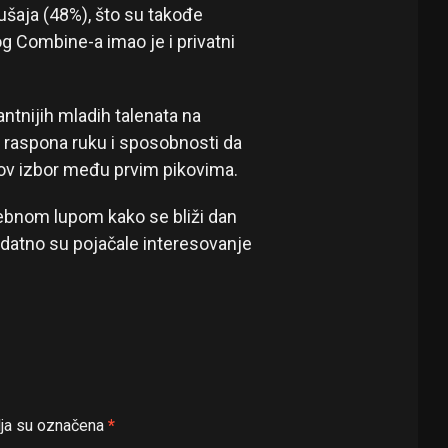
ušaja (48%), što su takođe
g Combine-a imao je i privatni
ntnijih mladih talenata na
 raspona ruku i sposobnosti da
ov izbor među prvim pikovima.
osebnom lupom kako se bliži dan
datno su pojačale interesovanje
ja su označena
*