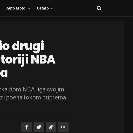
Auto Moto
Ostalo
o drugi
toriji NBA
ja
 skautom NBA liga svojim
tri poena tokom priprema