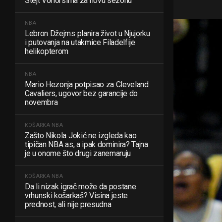
Stejt Voriorsima za novu sezonu
NBA
Lebron Džejms planira život u Njujorku
i putovanja na utakmice Filadelfije
helikopterom
NBA
Mario Hezonja potpisao za Cleveland
Cavaliers, ugovor bez garancije do
novembra
KOŠARKA
NBA
Zašto Nikola Jokić ne izgleda kao
tipičan NBA as, a ipak dominira? Tajna
je u onome što drugi zanemaruju
KOŠARKA
NBA
Da li nizak igrač može da postane
vrhunski košarkaš? Visina jeste
prednost, ali nije presudna