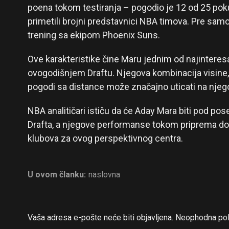
poena tokom testiranja – pogodio je 12 od 25 pok
primetili brojni predstavnici NBA timova. Pre samo
trening sa ekipom Phoenix Suns.
Ove karakteristike čine Maru jednim od najinteresa
ovogodišnjem Draftu. Njegova kombinacija visine,
pogodi sa distance može značajno uticati na njeg
NBA analitičari ističu da će Aday Mara biti pod p
Drafta, a njegove performanse tokom priprema do
klubova za ovog perspektivnog centra.
U ovom članku:
naslovna
Vaša adresa e-pošte neće biti objavljena.
Neophodna pol