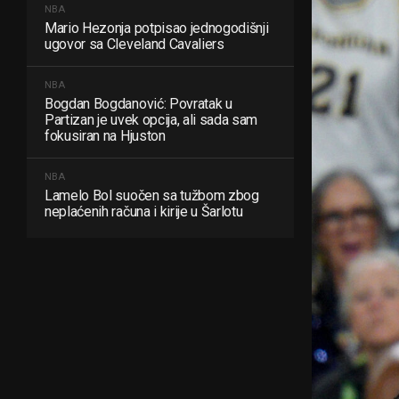
NBA
Mario Hezonja potpisao jednogodišnji
ugovor sa Cleveland Cavaliers
NBA
Bogdan Bogdanović: Povratak u
Partizan je uvek opcija, ali sada sam
fokusiran na Hjuston
NBA
Lamelo Bol suočen sa tužbom zbog
neplaćenih računa i kirije u Šarlotu