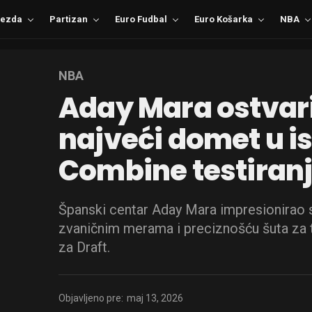
ezda
Partizan
Euro Fudbal
Euro Košarka
NBA
NBA
Aday Mara ostvari
najveći domet u is
Combine testiran
Španski centar Aday Mara impresionirao
zvaničnim merama i preciznošću šuta za 
za Draft.
Objavljeno pre:
maj 13, 2026