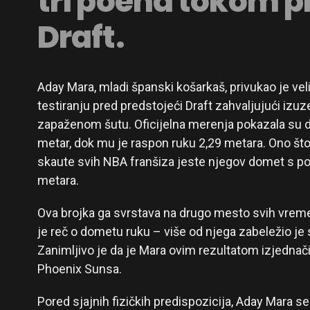
tri poena tokom p
Draft.
Aday Mara, mladi španski košarkaš, privukao je v
testiranju pred predstojeći Draft zahvaljujući izuz
zapaženom šutu. Oficijelna merenja pokazala su 
metar, dok mu je raspon ruku 2,29 metara. Ono št
skaute svih NBA franšiza jeste njegov domet s p
metara.
Ova brojka ga svrstava na drugo mesto svih vreme
je reč o dometu ruku – više od njega zabeležio je
Zanimljivo je da je Mara ovim rezultatom izjednač
Phoenix Sunsa.
Pored sjajnih fizičkih predispozicija, Aday Mara se