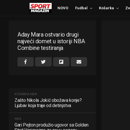
NOVO
Fudbal
Košarka
Zv
Aday Mara ostvario drugi
najveći domet u istoriji NBA
Combine testiranja
KOŠARKA
NBA
Zašto Nikola Jokić obožava konje?
Ljubav koja traje od detinjstva
NBA
Gari Pejton produžio ugovor sa Golden