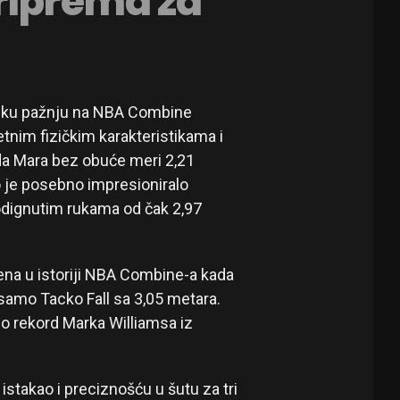
riprema za
eliku pažnju na NBA Combine
etnim fizičkim karakteristikama i
da Mara bez obuće meri 2,21
o je posebno impresioniralo
odignutim rukama od čak 2,97
na u istoriji NBA Combine-a kada
 samo Tacko Fall sa 3,05 metara.
io rekord Marka Williamsa iz
 istakao i preciznošću u šutu za tri