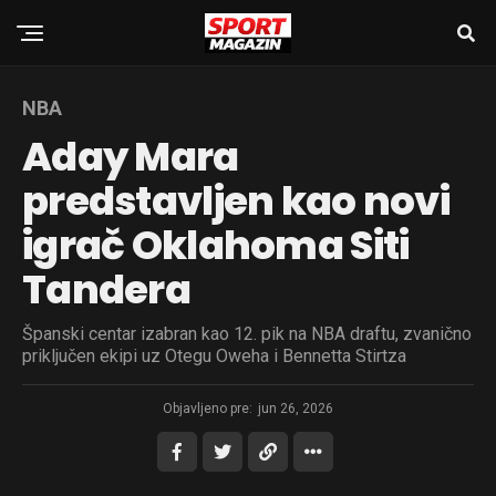
NBA
Aday Mara
predstavljen kao novi
igrač Oklahoma Siti
Tandera
Španski centar izabran kao 12. pik na NBA draftu, zvanično
priključen ekipi uz Otegu Oweha i Bennetta Stirtza
Objavljeno pre:
jun 26, 2026