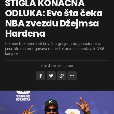
STIGLA KONAČNA
ODLUKA: Evo šta čeka
NBA zvezdu Džejmsa
Hardena
Iskusni bek neće biti krivično gonjen zbog incidenta iz
juna, što mu omogućava da se fokusira na nastavak NBA
karijere
Objavljeno pre:
13 sati