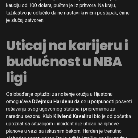
kauciju od 100 dolara, pušten je iz pritvora. Na kraju,
tužilaštvo je odlučilo da ne nastavi krivični postupak, čime
je slučaj zatvoren.
Uticaj na karijeru i
budućnost u NBA
ligi
Oslobađanje optužbi za nošenje oružja u Hjustonu
omogućava
Džejmsu Hardenu
da se u potpunosti posveti
rešavanju svog ugovornog statusa i pripremama za
narednu sezonu. Klub
Klivlend Kavalirsi
bio je od početka
upoznat sa situacijom i incident nije uticao na njihove
planove u vezi sa iskusnim bekom. Harden je trenutno