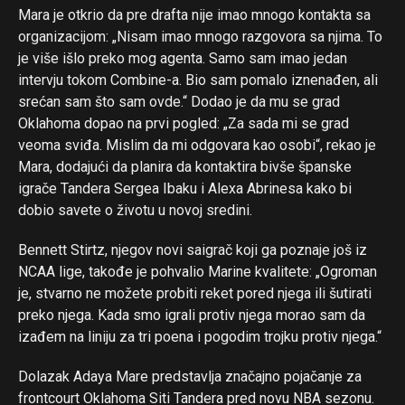
Mara je otkrio da pre drafta nije imao mnogo kontakta sa
organizacijom: „Nisam imao mnogo razgovora sa njima. To
je više išlo preko mog agenta. Samo sam imao jedan
intervju tokom Combine-a. Bio sam pomalo iznenađen, ali
srećan sam što sam ovde.“ Dodao je da mu se grad
Oklahoma dopao na prvi pogled: „Za sada mi se grad
veoma sviđa. Mislim da mi odgovara kao osobi“, rekao je
Mara, dodajući da planira da kontaktira bivše španske
igrače Tandera Sergea Ibaku i Alexa Abrinesa kako bi
dobio savete o životu u novoj sredini.
Bennett Stirtz, njegov novi saigrač koji ga poznaje još iz
NCAA lige, takođe je pohvalio Marine kvalitete: „Ogroman
je, stvarno ne možete probiti reket pored njega ili šutirati
preko njega. Kada smo igrali protiv njega morao sam da
izađem na liniju za tri poena i pogodim trojku protiv njega.“
Dolazak Adaya Mare predstavlja značajno pojačanje za
frontcourt Oklahoma Siti Tandera pred novu NBA sezonu.