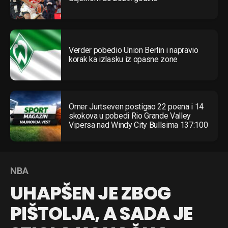
Verder pobedio Union Berlin i napravio
korak ka izlasku iz opasne zone
Omer Jurtseven postigao 22 poena i 14
skokova u pobedi Rio Grande Valley
Vipersa nad Windy City Bullsima 137:100
NBA
UHAPŠEN JE ZBOG
PIŠTOLJA, A SADA JE