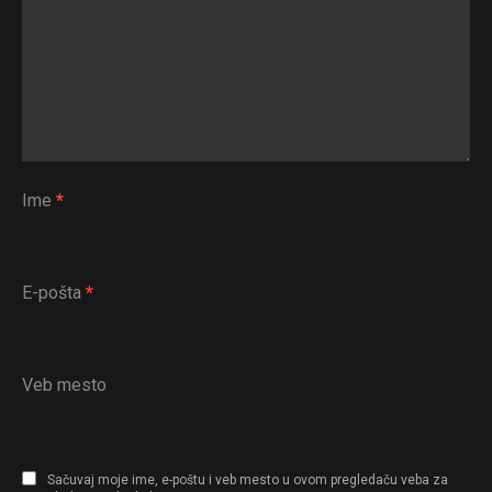
Ime
*
E-pošta
*
Veb mesto
Sačuvaj moje ime, e-poštu i veb mesto u ovom pregledaču veba za