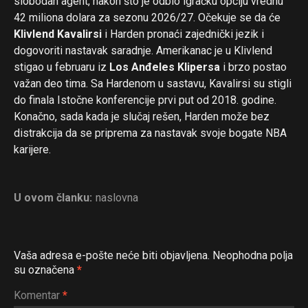
slobodan agent, nakon što je odbio igračku opciju vrednu
42 miliona dolara za sezonu 2026/27. Očekuje se da će
Klivlend Kavalirsi
i Harden pronaći zajednički jezik i
dogovoriti nastavak saradnje. Amerikanac je u Klivlend
stigao u februaru iz
Los Anđeles Klipersa
i brzo postao
važan deo tima. Sa Hardenom u sastavu, Kavalirsi su stigli
do finala Istočne konferencije prvi put od 2018. godine.
Konačno, sada kada je slučaj rešen, Harden može bez
distrakcija da se priprema za nastavak svoje bogate NBA
karijere.
U ovom članku:
naslovna
Vaša adresa e-pošte neće biti objavljena.
Neophodna polja
su označena
*
Komentar
*