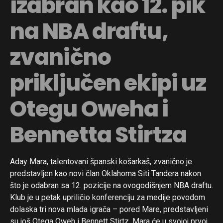
izabran kao 12. pik
na NBA draftu,
zvanično
priključen ekipi uz
Otegu Oweha i
Bennetta Stirtza
Aday Mara, talentovani španski košarkaš, zvanično je
predstavljen kao novi član Oklahoma Siti Tandera nakon
što je odabran sa 12. pozicije na ovogodišnjem NBA draftu.
Klub je u petak upriličio konferenciju za medije povodom
dolaska tri nova mlada igrača – pored Mare, predstavljeni
su još Otega Oweh i Bennett Stirtz. Mara će u svojoj prvoj