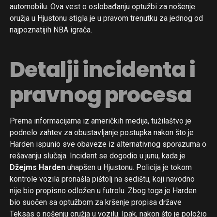
automobilu. Ova vest o oslobađanju optužbi za nošenje
oružja u Hjustonu stigla je u pravom trenutku za jednog od
najpoznatijih NBA igrača.
Detalji incidenta i
pravnog procesa
Prema informacijama iz američkih medija, tužilaštvo je
podnelo zahtev za obustavljanje postupka nakon što je
Harden ispunio sve obaveze iz alternativnog sporazuma o
rešavanju slučaja. Incident se dogodio u junu, kada je
Džejms Harden
uhapšen u Hjustonu. Policija je tokom
kontrole vozila pronašla pištolj na sedištu, koji navodno
nije bio propisno odložen u futrolu. Zbog toga je Harden
bio suočen sa optužbom za kršenje propisa države
Teksas o nošenju oružja u vozilu. Ipak, nakon što je položio