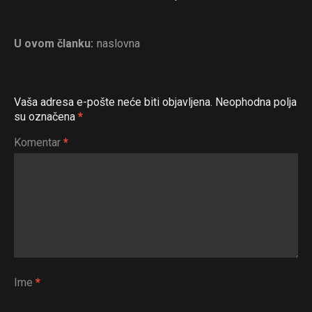
U ovom članku:
naslovna
Vaša adresa e-pošte neće biti objavljena.
Neophodna polja
su označena
*
Komentar
*
Ime
*