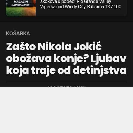
skokova u pobedi Rio Grande Valley
Vipersa nad Windy City Bullsima 137:100
KOŠARKA
Zašto Nikola Jokić
obožava konje? Ljubav
koja traje od detinjstva
Objavljeno pre:
4 dana