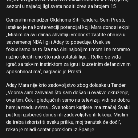
sezoni u najjačoj ligi sveta nositi dres sa brojem 15.
Generalni menadžer Oklahoma Siti Tandera, Sem Presti,
istakao je na konferenciji potencijal koji Mara donosi ekipi:
„Mislim da svi danas shvataju vrednost zaštite obruča u
savremenoj NBA ligi i Aday to poseduje. Uvek se
fokusiramo na to šta nas čini najboljim timom i ne moramo
nužno slediti ono što radi ostatak lige… Retko se viđa
igrač sa takvim instinktom za igru i izuzetnim defanzivnim
sposobnostima“, naglasio je Presti.
Aday Mara nije krio zadovoljstvo zbog dolaska u Tander:
„Veoma sam zahvalan što sam došao u ovakvo okruženje,
ovaj tim. Čak i gledajući ih samo na televiziji, vidi se dobra
hemija među svima… Sve tokom karijere ima značaj. Svaki
put koji izabereš donosi ili zadovoljstvo ili lekciju. Mislim
da treba iskoristiti svaku priliku; moj trenutak će doći“,
rekao je mladi centar poreklom iz Španije.