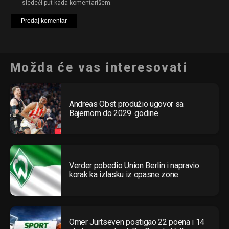
sledeći put kada komentarišem.
Možda će vas interesovati
Andreas Obst produžio ugovor sa
Bajernom do 2029. godine
Verder pobedio Union Berlin i napravio
korak ka izlasku iz opasne zone
Omer Jurtseven postigao 22 poena i 14