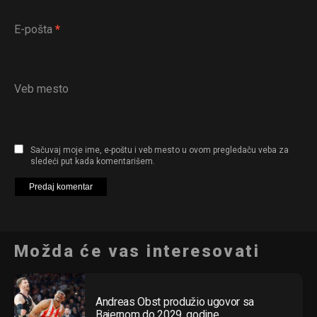
E-pošta
*
Veb mesto
Sačuvaj moje ime, e-poštu i veb mesto u ovom pregledaču veba za
sledeći put kada komentarišem.
Možda će vas interesovati
Andreas Obst produžio ugovor sa
Bajernom do 2029. godine