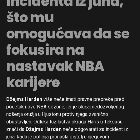
incidenta iz juna,
što mu
omogućava da se
fokusira na
nastavak NBA
karijere
Džejms Harden
više neće imati pravne prepreke pred
početak nove NBA sezone, jer je slučaj nedozvoljenog
nošenja oružja u Hjustonu protiv njega zvanično
obustavljen. Odluka tužilaštva okruga Haris u Teksasu
znači da
Džejms Harden
neće odgovarati za incident iz
juna, kada je policija pronašla pištolj u njegovom