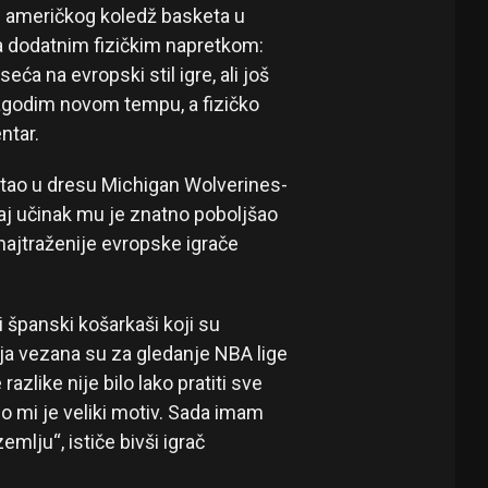
z američkog koledž basketa u
za dodatnim fizičkim napretkom:
eća na evropski stil igre, ali još
lagodim novom tempu, a fizičko
ntar.
stao u dresu Michigan Wolverines-
Taj učinak mu je znatno poboljšao
najtraženije evropske igrače
i španski košarkaši koji su
anja vezana su za gledanje NBA lige
zlike nije bilo lako pratiti sve
io mi je veliki motiv. Sada imam
mlju“, ističe bivši igrač