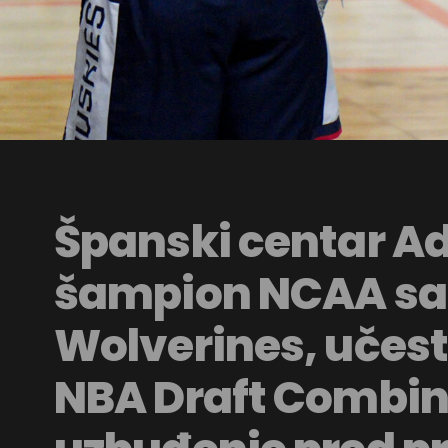
Španski centar A
šampion NCAA sa
Wolverines, učes
NBA Draft Combine