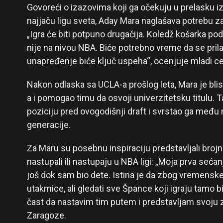
Govoreći o izazovima koji ga očekuju u prelasku i
najjaču ligu sveta, Aday Mara naglašava potrebu 
„Igra će biti potpuno drugačija. Koledž košarka pods
nije na nivou NBA. Biće potrebno vreme da se pri
unapređenje biće ključ uspeha“, ocenjuje mladi ce
Nakon odlaska sa UCLA-a prošlog leta, Mara je bli
a i pomogao timu da osvoji univerzitetsku titulu. 
poziciju pred ovogodišnji draft i svrstao ga među 
generacije.
Za Maru su posebnu inspiraciju predstavljali brojn
nastupali ili nastupaju u NBA ligi: „Moja prva seć
još dok sam bio dete. Istina je da zbog vremenske ra
utakmice, ali gledati sve Špance koji igraju tamo b
čast da nastavim tim putem i predstavljam svoju ze
Zaragoze.