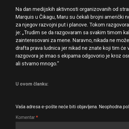
Na dan medijskih aktivnosti organizovanih od stra
Marquis u Čikagu, Maru su čekali brojni američki no
za njegov razvojni put i planove. Tokom razgovor
je: „Trudim se da razgovaram sa svakim timom kak
zainteresovani za mene. Naravno, nikada ne možet
drafta prava ludnica jer nikad ne znate koji tim će v
razgovora je imao s ekipama odgovorio je kroz 
ali stvarno mnogo.“
U ovom članku:
Vaša adresa e-pošte neće biti objavljena.
Neophodna pol
Komentar
*