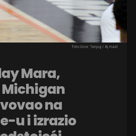
Foto Izvor: Tanjug / Aj mast
day Mara,
 Michigan
tvovao na
-u i izrazio