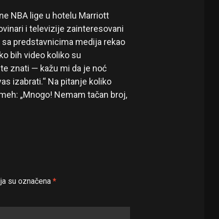
ne NBA lige u hotelu Marriott
vinari i televizije zainteresovani
a sa predstavnicima medija rekao
o bih video koliko su
e znati — kažu mi da je noć
as izabrati.“ Na pitanje koliko
osmeh: „Mnogo! Nemam tačan broj,
ja su označena
*