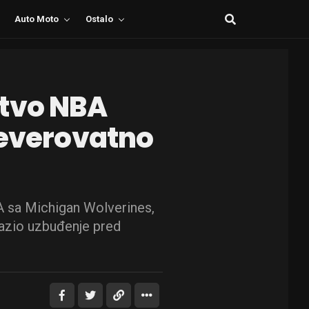
Auto Moto
Ostalo
stvo NBA
neverovatno
 sa Michigan Wolverines,
azio uzbuđenje pred