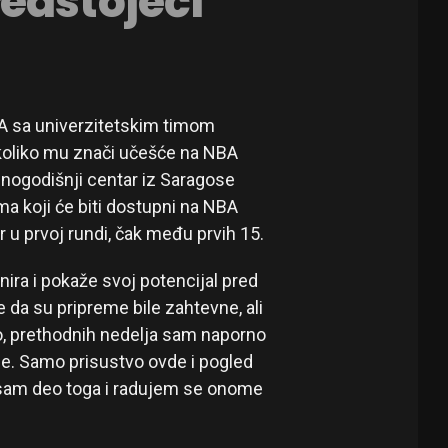
edstojeći
A sa univerzitetskim timom
 koliko mu znači učešće na NBA
nogodišnji centar iz Saragose
a koji će biti dostupni na NBA
 u prvoj rundi, čak među prvih 15.
nira i pokaže svoj potencijal pred
 da su pripreme bile zahtevne, ali
o, prethodnih nedelja sam naporno
ne. Samo prisustvo ovde i pogled
 sam deo toga i radujem se onome