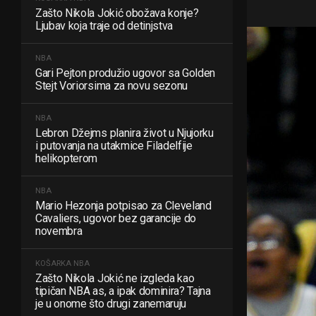
Zašto Nikola Jokić obožava konje?
Ljubav koja traje od detinjstva
NBA
Gari Pejton produžio ugovor sa Golden
Stejt Voriorsima za novu sezonu
NBA
Lebron Džejms planira život u Njujorku
i putovanja na utakmice Filadelfije
helikopterom
NBA
Mario Hezonja potpisao za Cleveland
Cavaliers, ugovor bez garancije do
novembra
KOŠARKA
NBA
Zašto Nikola Jokić ne izgleda kao
tipičan NBA as, a ipak dominira? Tajna
je u onome što drugi zanemaruju