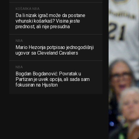
KOŠARKA
NBA
Da li nizak igrač može da postane
vrhunski košarkaš? Visina jeste
prednost, ali nije presudna
NBA
Mario Hezonja potpisao jednogodišnji
ugovor sa Cleveland Cavaliers
NBA
Bogdan Bogdanović: Povratak u
Partizan je uvek opcija, ali sada sam
fokusiran na Hjuston