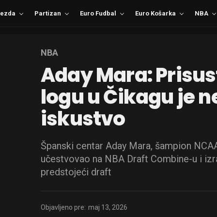
ezda
Partizan
Euro Fudbal
Euro Košarka
NBA
NBA
Aday Mara: Prisu
logu u Čikagu je 
iskustvo
Španski centar Aday Mara, šampion NCAA
učestvovao na NBA Draft Combine-u i izr
predstojeći draft
Objavljeno pre:
maj 13, 2026