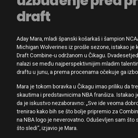
uzbuđenje pred pr
draft
Aday Mara, mladi španski košarkaš i šampion NCA
Michigan Wolverines iz prošle sezone, istakao je
Draft Combine-u održanom u Čikagu. Dvadesetjed
nalazi se među najperspektivnijim mladim talentim
draftu u junu, a prema procenama očekuje ga izbor
Mara je tokom boravka u Čikagu imao priliku da tre
skautima i predstavnicima NBA franšiza. Istakao je
da je iskustvo nezaboravno: „Sve ide veoma dobr
trenirao kako bih se što bolje pripremio za Combi
na NBA logo je neverovatno. Oduševljen sam što
što sledi“, izjavio je Mara.