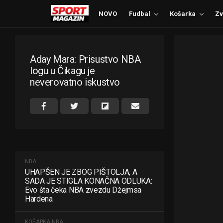
NOVO
Fudbal
Košarka
Zv
Aday Mara: Prisustvo NBA
logu u Čikagu je
neverovatno iskustvo
NBA
UHAPŠEN JE ZBOG PIŠTOLJA, A
SADA JE STIGLA KONAČNA ODLUKA:
Evo šta čeka NBA zvezdu Džejmsa
Hardena
KOŠARKA
NBA