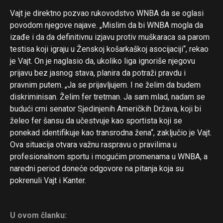
Vajt je direktno pozvao rukovodstvo WNBA da se oglasi
povodom njegove najave. „Mislim da bi WNBA mogla da
izađe i da da definitivnu izjavu protiv muškaraca sa parom
testisa koji igraju u Ženskoj košarkaškoj asocijaciji“, rekao
je Vajt. On je naglasio da, ukoliko liga ignoriše njegovu
prijavu bez jasnog stava, planira da potraži pravdu i
pravnim putem. „Ja se prijavljujem. I ne želim da budem
diskriminisan. Želim fer tretman. Ja sam mlad, nadam se
budući crni senator Sjedinjenih Američkih Država, koji bi
želeo fer šansu da učestvuje kao sportista koji se
ponekad identifikuje kao transrodna žena“, zaključio je Vajt.
Ova situacija otvara važnu raspravu o pravilima u
profesionalnom sportu i mogućim promenama u WNBA, a
naredni period doneće odgovore na pitanja koja su
pokrenuli Vajt i Kanter.
U ovom članku: