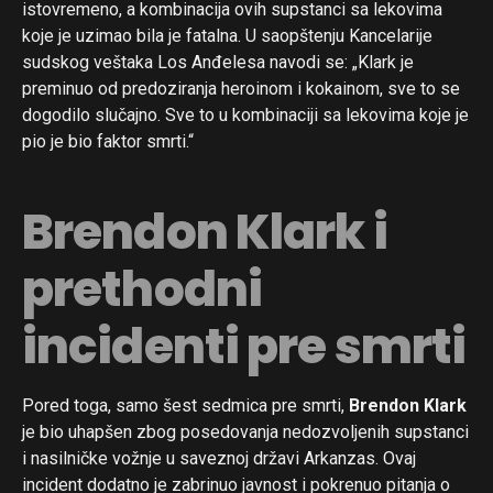
istovremeno, a kombinacija ovih supstanci sa lekovima
koje je uzimao bila je fatalna. U saopštenju Kancelarije
sudskog veštaka Los Anđelesa navodi se: „Klark je
preminuo od predoziranja heroinom i kokainom, sve to se
dogodilo slučajno. Sve to u kombinaciji sa lekovima koje je
pio je bio faktor smrti.“
Brendon Klark i
prethodni
incidenti pre smrti
Pored toga, samo šest sedmica pre smrti,
Brendon Klark
je bio uhapšen zbog posedovanja nedozvoljenih supstanci
i nasilničke vožnje u saveznoj državi Arkanzas. Ovaj
incident dodatno je zabrinuo javnost i pokrenuo pitanja o