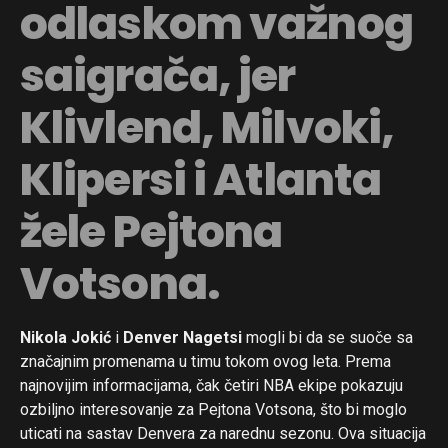
odlaskom važnog
saigrača, jer
Klivlend, Milvoki,
Klipersi i Atlanta
žele Pejtona
Votsona.
Nikola Jokić
i
Denver Nagetsi
mogli bi da se suoče sa
značajnim promenama u timu tokom ovog leta. Prema
najnovijim informacijama, čak četiri NBA ekipe pokazuju
ozbiljno interesovanje za Pejtona Votsona, što bi moglo
uticati na sastav Denvera za narednu sezonu. Ova situacija