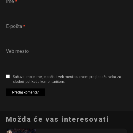
Ime
*
E-pošta
*
Veb mesto
Sačuvaj moje ime, e-poštu i veb mesto u ovom pregledaču veba za
sledeći put kada komentarišem.
Možda će vas interesovati