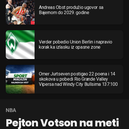
Andreas Obst produžio ugovor sa
Bajernom do 2029. godine
Verder pobedio Union Berlin i napravio
korak ka izlasku iz opasne zone
Omer Jurtseven postigao 22 poena i 14
skokova u pobedi Rio Grande Valley
Vipersa nad Windy City Bullsima 137:100
NBA
Pejton Votson na meti