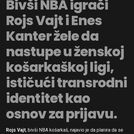
Bivši NBA igrači
Rojs Vajt i Enes
Kanter žele da
nastupe u ženskoj
košarkaškoj ligi,
ističući transrodni
identitet kao
osnov za prijavu.
Rojs Vajt
, bivši NBA košarkaš, najavio je da planira da se