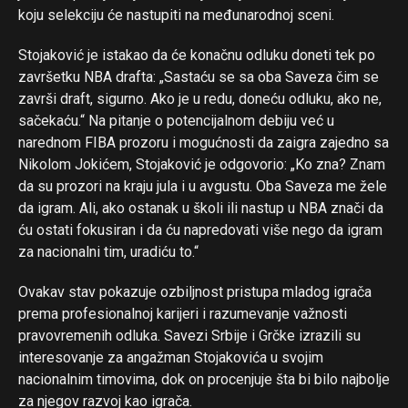
Email
koju selekciju će nastupiti na međunarodnoj sceni.
Stojaković je istakao da će konačnu odluku doneti tek po
završetku NBA drafta: „Sastaću se sa oba Saveza čim se
završi draft, sigurno. Ako je u redu, doneću odluku, ako ne,
sačekaću.“ Na pitanje o potencijalnom debiju već u
narednom FIBA prozoru i mogućnosti da zaigra zajedno sa
Nikolom Jokićem, Stojaković je odgovorio: „Ko zna? Znam
da su prozori na kraju jula i u avgustu. Oba Saveza me žele
da igram. Ali, ako ostanak u školi ili nastup u NBA znači da
ću ostati fokusiran i da ću napredovati više nego da igram
za nacionalni tim, uradiću to.“
Ovakav stav pokazuje ozbiljnost pristupa mladog igrača
prema profesionalnoj karijeri i razumevanje važnosti
pravovremenih odluka. Savezi Srbije i Grčke izrazili su
interesovanje za angažman Stojakovića u svojim
nacionalnim timovima, dok on procenjuje šta bi bilo najbolje
za njegov razvoj kao igrača.