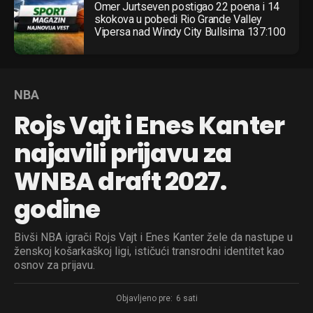
Omer Jurtseven postigao 22 poena i 14
skokova u pobedi Rio Grande Valley
Vipersa nad Windy City Bullsima 137:100
NBA
Rojs Vajt i Enes Kanter
najavili prijavu za
WNBA draft 2027.
godine
Bivši NBA igrači Rojs Vajt i Enes Kanter žele da nastupe u
ženskoj košarkaškoj ligi, ističući transrodni identitet kao
osnov za prijavu.
Objavljeno pre:
6 sati