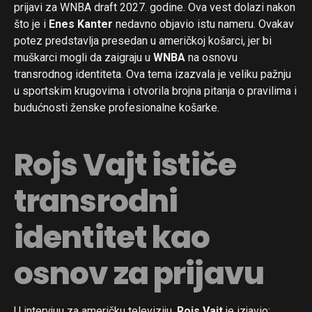
prijavi za WNBA draft 2027. godine. Ova vest dolazi nakon
što je i
Enes Kanter
nedavno objavio istu nameru. Ovakav
potez predstavlja presedan u američkoj košarci, jer bi
muškarci mogli da zaigraju u
WNBA
na osnovu
transrodnog identiteta. Ova tema izazvala je veliku pažnju
u sportskim krugovima i otvorila brojna pitanja o pravilima i
budućnosti ženske profesionalne košarke.
Rojs Vajt ističe
transrodni
identitet kao
osnov za prijavu
U intervjuu za američku televiziju,
Rojs Vajt
je izjavio: