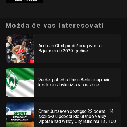
Možda će vas interesovati
Andreas Obst produžio ugovor sa
Bajernom do 2029. godine
Verder pobedio Union Berlin i napravio
korak ka izlasku iz opasne zone
Omer Jurtseven postigao 22 poena i 14
skokova u pobedi Rio Grande Valley
Vipersa nad Windy City Bullsima 137:100