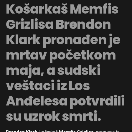
Košarkaš Memfis
Grizlisa Brendon
Klark pronađen je
mrtav početkom
maja, a sudski
veštaci iz Los
Anđelesa potvrdili
su uzrok smrti.