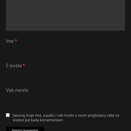
Ime
*
E-pošta
*
Veb mesto
Sačuvaj moje ime, e-poštu i veb mesto u ovom pregledaču veba za
sledeći put kada komentarišem.