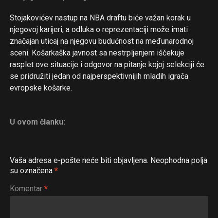
Stojakovićev nastup na NBA draftu biće važan korak u
njegovoj karijeri, a odluka o reprezentaciji može imati
značajan uticaj na njegovu budućnost na međunarodnoj
sceni. Košarkaška javnost sa nestrpljenjem iščekuje
rasplet ove situacije i odgovor na pitanje kojoj selekciji će
se pridružiti jedan od najperspektivnijih mladih igrača
evropske košarke.
U ovom članku:
Vaša adresa e-pošte neće biti objavljena.
Neophodna polja
su označena
*
Komentar
*