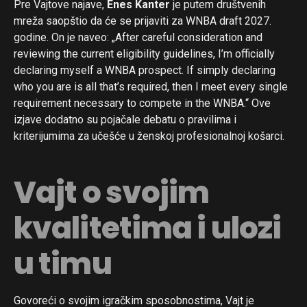
Pre Vajtove najave,
Enes Kanter
je putem društvenih
mreža saopštio da će se prijaviti za WNBA draft 2027.
godine. On je naveo: „After careful consideration and
reviewing the current eligibility guidelines, I’m officially
declaring myself a WNBA prospect. If simply declaring
who you are is all that’s required, then I meet every single
requirement necessary to compete in the WNBA.“ Ove
izjave dodatno su pojačale debatu o pravilima i
kriterijumima za učešće u ženskoj profesionalnoj košarci.
Vajt o svojim
kvalitetima i ulozi
u timu
Govoreći o svojim igračkim sposobnostima, Vajt je