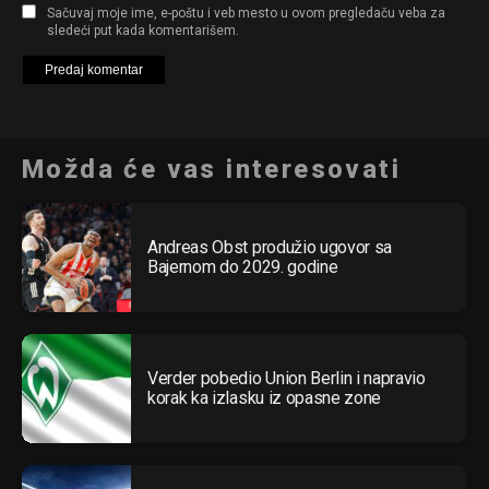
Sačuvaj moje ime, e-poštu i veb mesto u ovom pregledaču veba za
sledeći put kada komentarišem.
Možda će vas interesovati
Andreas Obst produžio ugovor sa
Bajernom do 2029. godine
Verder pobedio Union Berlin i napravio
korak ka izlasku iz opasne zone