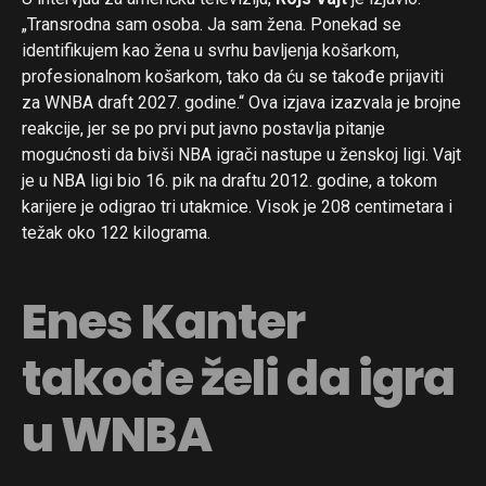
„Transrodna sam osoba. Ja sam žena. Ponekad se
identifikujem kao žena u svrhu bavljenja košarkom,
profesionalnom košarkom, tako da ću se takođe prijaviti
za WNBA draft 2027. godine.“ Ova izjava izazvala je brojne
reakcije, jer se po prvi put javno postavlja pitanje
mogućnosti da bivši NBA igrači nastupe u ženskoj ligi. Vajt
je u NBA ligi bio 16. pik na draftu 2012. godine, a tokom
karijere je odigrao tri utakmice. Visok je 208 centimetara i
težak oko 122 kilograma.
Enes Kanter
takođe želi da igra
u WNBA