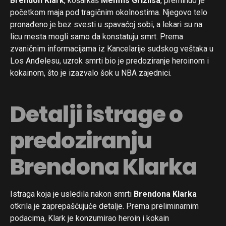
Brendon Klark
, košarkaš
Memfis Grizlisa
, preminuo je
početkom maja pod tragičnim okolnostima. Njegovo telo
pronađeno je bez svesti u spavaćoj sobi, a lekari su na
licu mesta mogli samo da konstatuju smrt. Prema
zvaničnim informacijama iz Kancelarije sudskog veštaka u
Los Anđelesu, uzrok smrti bio je predoziranje heroinom i
kokainom, što je izazvalo šok u NBA zajednici.
Detalji istrage o
predoziranju
Brendona Klarka
Istraga koja je usledila nakon smrti
Brendona Klarka
otkrila je zaprepašćujuće detalje. Prema preliminarnim
podacima, Klark je konzumirao heroin i kokain