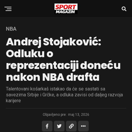
NBA
Andrej Stojaković:
Odluku o
reprezentaciji doneću
nakon NBA drafta
Talentovani košarkaš istakao da će se sastati sa
savezima Srbije i Grčke, a odluka zavisi od daljeg razvoja
karijere
Objavljeno pre:
maj 13, 2026