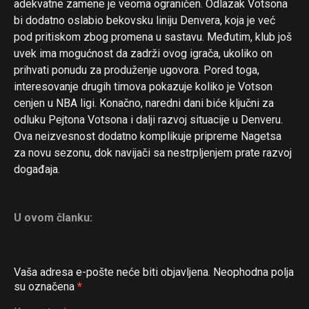
adekvatne zamene je veoma ograničen. Odlazak Votsona
bi dodatno oslabio bekovsku liniju Denvera, koja je već
pod pritiskom zbog promena u sastavu. Međutim, klub još
uvek ima mogućnost da zadrži ovog igrača, ukoliko on
prihvati ponudu za produženje ugovora. Pored toga,
interesovanje drugih timova pokazuje koliko je Votson
cenjen u NBA ligi. Konačno, naredni dani biće ključni za
odluku Pejtona Votsona i dalji razvoj situacije u Denveru.
Ova neizvesnost dodatno komplikuje pripreme Nagetsa
za novu sezonu, dok navijači sa nestrpljenjem prate razvoj
događaja.
U ovom članku:
Vaša adresa e-pošte neće biti objavljena.
Neophodna polja
su označena
*