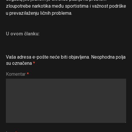
zloupotrebe narkotika među sportistima i važnost podrške
u prevazilaženju ličnih problema.
Flipboard
Reddit
U ovom članku:
Pinterest
Whatsapp
Vaša adresa e-pošte neće biti objavljena.
Neophodna polja
Email
su označena
*
Komentar
*