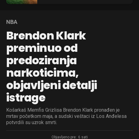
NBA
Brendon Klark
preminuo od
predoziranja
narkoticima,
objavljeni detalji
istrage
Košarkaš Memfis Grizlisa Brendon Klark pronađen je
mrtav početkom maja, a sudski veštaci iz Los Anđelesa
potvrdili su uzrok smrti.
Objavljeno pre:
6 sati