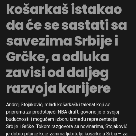
košarkaš istakao
da će se sastati sa
savezima Srbije i
Grčke, a odluka
zavisi od daljeg
razvoja karijere
Flipboard
Andrej Stojaković, mladi košarkaški talenat koji se
Reddit
priprema za predstojeći NBA draft, govorio je o svojoj
budućnosti i mogućem izboru između reprezentacija
Pinterest
Srbije i Grčke. Tokom razgovora sa novinarima, Stojaković
Whatsapp
je dobio pitanje koje zanima ljubitelje košarke u Srbiji – za