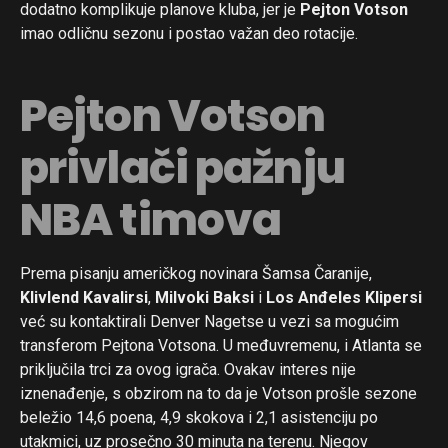
dodatno komplikuje planove kluba, jer je
Pejton Votson
imao odličnu sezonu i postao važan deo rotacije.
Pejton Votson
privlači pažnju
NBA timova
Prema pisanju američkog novinara Šamsa Čaranije,
Klivlend Kavalirsi
,
Milvoki Baksi
i
Los Anđeles Klipersi
već su kontaktirali Denver Nagetse u vezi sa mogućim
transferom Pejtona Votsona. U međuvremenu, i Atlanta se
priključila trci za ovog igrača. Ovakav interes nije
iznenađenje, s obzirom na to da je Votson prošle sezone
beležio 14,6 poena, 4,9 skokova i 2,1 asistenciju po
utakmici, uz prosečno 30 minuta na terenu. Njegov