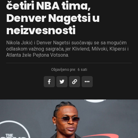
četiri NBA tima,
Denver Nagetsi u
neizvesnosti
Nikola Jokić i Denver Nagetsi suočavaju se sa mogućim
odlaskom važnog saigrača, jer Klivlend, Milvoki, Klipersi i
Atlanta žele Pejtona Votsona.
Objavljeno pre:
6 sati