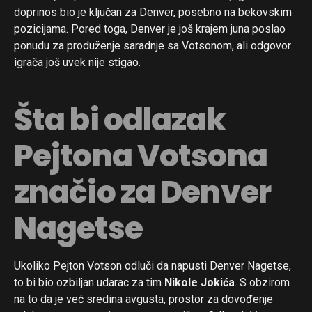
doprinos bio je ključan za Denver, posebno na bekovskim
pozicijama. Pored toga, Denver je još krajem juna poslao
ponudu za produženje saradnje sa Votsonom, ali odgovor
igrača još uvek nije stigao.
Šta bi odlazak
Pejtona Votsona
značio za Denver
Nagetse
Ukoliko Pejton Votson odluči da napusti Denver Nagetse,
to bi bio ozbiljan udarac za tim
Nikole Jokića
. S obzirom
na to da je već sredina avgusta, prostor za dovođenje