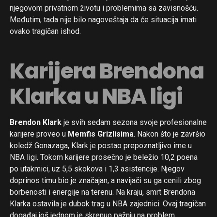
njegovom privatnom životu i problemima sa zavisnošću.
Međutim, tada nije bilo nagoveštaja da će situacija imati
ovako tragičan ishod.
Karijera Brendona
Klarka u NBA ligi
Brendon Klark
je svih sedam sezona svoje profesionalne
karijere proveo u
Memfis Grizlisima
. Nakon što je završio
koledž Gonazaga, Klark je postao prepoznatljivo ime u
NBA ligi. Tokom karijere prosečno je beležio 10,2 poena
po utakmici, uz 5,5 skokova i 1,3 asistencije. Njegov
doprinos timu bio je značajan, a navijači su ga cenili zbog
borbenosti i energije na terenu. Na kraju, smrt Brendona
Klarka ostavila je dubok trag u NBA zajednici. Ovaj tragičan
događaj još jednom je skrenuo pažnju na problem