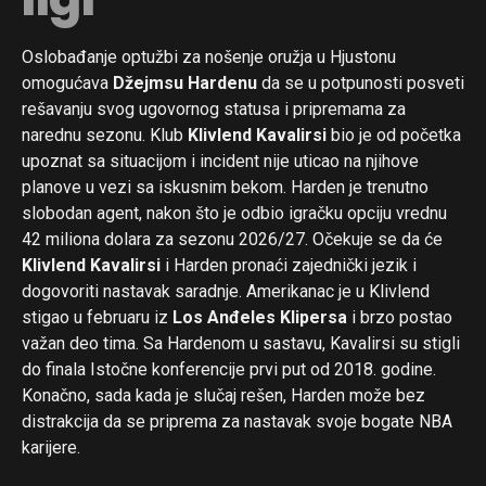
Oslobađanje optužbi za nošenje oružja u Hjustonu
omogućava
Džejmsu Hardenu
da se u potpunosti posveti
rešavanju svog ugovornog statusa i pripremama za
narednu sezonu. Klub
Klivlend Kavalirsi
bio je od početka
upoznat sa situacijom i incident nije uticao na njihove
planove u vezi sa iskusnim bekom. Harden je trenutno
slobodan agent, nakon što je odbio igračku opciju vrednu
42 miliona dolara za sezonu 2026/27. Očekuje se da će
Klivlend Kavalirsi
i Harden pronaći zajednički jezik i
dogovoriti nastavak saradnje. Amerikanac je u Klivlend
stigao u februaru iz
Los Anđeles Klipersa
i brzo postao
važan deo tima. Sa Hardenom u sastavu, Kavalirsi su stigli
do finala Istočne konferencije prvi put od 2018. godine.
Konačno, sada kada je slučaj rešen, Harden može bez
distrakcija da se priprema za nastavak svoje bogate NBA
karijere.