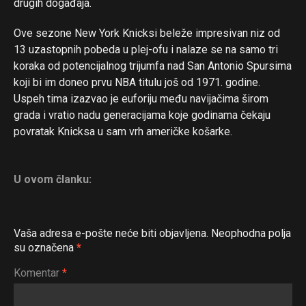
drugih događaja.
Ove sezone New York Knicksi beleže impresivan niz od
13 uzastopnih pobeda u plej-ofu i nalaze se na samo tri
koraka od potencijalnog trijumfa nad San Antonio Spursima
koji bi im doneo prvu NBA titulu još od 1971. godine.
Uspeh tima izazvao je euforiju među navijačima širom
grada i vratio nadu generacijama koje godinama čekaju
povratak Knicksa u sam vrh američke košarke.
U ovom članku:
Vaša adresa e-pošte neće biti objavljena.
Neophodna polja
su označena
*
Komentar
*