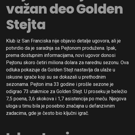
važan deo Golden
Stejta
Klub iz San Franciska nije objavio detalje ugovora, ali je
potvrdio da je saradnja sa Pejtonom produžena. Ipak,
prema dostupnim informacijama, novi ugovor donosi
Pejtonu skoro četiri miliona dolara za narednu sezonu. Ova
odluka pokazuje da Golden Stejt nastavlja da ulaže u
iskusne igrače koji su se dokazali u prethodnim
sezonama. Pejton ima 33 godine i prošle sezone je
odigrao 73 utakmice za Golden Stejt. U proseku je beležio
7,5 poena, 3,6 skokova i 1,7 asistencija po meču. Njegova
uloga u timu bila je posebno značajna u defanzivnim
zadacima, gde je često bio ključni igrač.