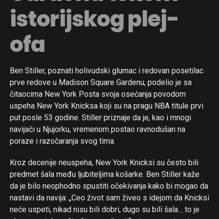
istorijskog plej-
ofa
Ben Stiller, poznati holivudski glumac i redovan posetilac
prve redove u Madison Square Gardenu, podelio je sa
čitaocima New York Posta svoja osećanja povodom
uspeha New York Knicksa koji su na pragu NBA titule prvi
put posle 53 godine. Stiller priznaje da je, kao i mnogi
navijači u Njujorku, vremenom postao ravnodušan na
poraze i razočaranja svog tima.
Kroz decenije neuspeha, New York Knicksi su često bili
predmet šala među ljubiteljima košarke. Ben Stiller kaže
da je bilo neophodno spustiti očekivanja kako bi mogao da
nastavi da navija: „Ceo život sam živeo s idejom da Knicksi
neće uspeti, nikad nisu bili dobri, dugo su bili šala… to je