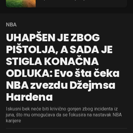
NBA
UHAPŠEN JE ZBOG
PIŠTOLJA, A SADA JE
STIGLA KONAČNA
ODLUKA: Evo šta čeka
NBA zvezdu Džejmsa
Hardena
Iskusni bek neće biti krivično gonjen zbog incidenta iz
juna, što mu omogućava da se fokusira na nastavak NBA
karijere