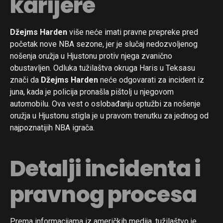
karijere
Džejms Harden
više neće imati pravne prepreke pred
početak nove NBA sezone, jer je slučaj nedozvoljenog
nošenja oružja u Hjustonu protiv njega zvanično
obustavljen. Odluka tužilaštva okruga Haris u Teksasu
znači da
Džejms Harden
neće odgovarati za incident iz
juna, kada je policija pronašla pištolj u njegovom
automobilu. Ova vest o oslobađanju optužbi za nošenje
oružja u Hjustonu stigla je u pravom trenutku za jednog od
najpoznatijih NBA igrača.
Detalji incidenta i
pravnog procesa
Prema informacijama iz američkih medija, tužilaštvo je