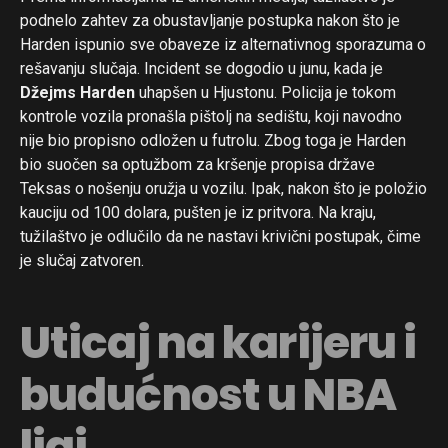
podnelo zahtev za obustavljanje postupka nakon što je
Harden ispunio sve obaveze iz alternativnog sporazuma o
rešavanju slučaja. Incident se dogodio u junu, kada je
Džejms Harden
uhapšen u Hjustonu. Policija je tokom
kontrole vozila pronašla pištolj na sedištu, koji navodno
nije bio propisno odložen u futrolu. Zbog toga je Harden
bio suočen sa optužbom za kršenje propisa države
Teksas o nošenju oružja u vozilu. Ipak, nakon što je položio
kauciju od 100 dolara, pušten je iz pritvora. Na kraju,
tužilaštvo je odlučilo da ne nastavi krivični postupak, čime
je slučaj zatvoren.
Uticaj na karijeru i
budućnost u NBA
ligi