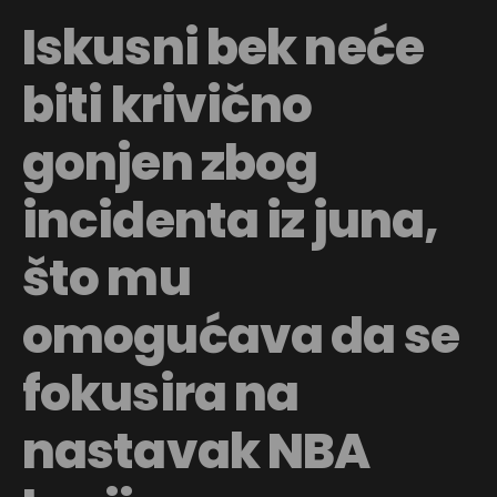
Iskusni bek neće
biti krivično
gonjen zbog
incidenta iz juna,
što mu
omogućava da se
fokusira na
nastavak NBA