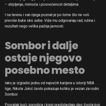
– strpljenje, mirnoća i posvećenost detaljima.
I na terenu i van njega poznat je po tome što ne voli
previše buke oko sebe. Više mu odgovaraju rad, rutina i
rezultati nego velika pažnja javnosti.
Sombor i dalje
ostaje njegovo
posebno mesto
Iako je izgradio jednu od najvećih karijera u istoriji NBA
lige, Nikola Jokić često pokazuje koliko je vezan za rodni
Sombor.
Povratak kući, porodica i konji predstavljaju deo života koji