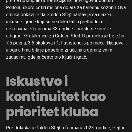
prema dostupnim informacijama, novi ugovor donosi
Pejtonu skoro četiri miliona dolara za narednu sezonu. Ova
odluka pokazuje da Golden Stejt nastavlja da ulaže u
iskusne igrače koji su se dokazali u prethodnim
sezonama. Pejton ima 33 godine i prošle sezone je
odigrao 73 utakmice za Golden Stejt. U proseku je beležio
7,5 poena, 3,6 skokova i 1,7 asistencija po meču. Njegova
uloga u timu bila je posebno značajna u defanzivnim
zadacima, gde je često bio ključni igrač.
Iskustvo i
kontinuitet kao
prioritet kluba
Pre dolaska u Golden Stejt u februaru 2023. godine, Pejton