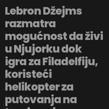
Lebron Džejms
razmatra
mogućnost da živi
u Njujorku dok
igra za Filadelfiju,
koristeći
helikopter za
putovanja na