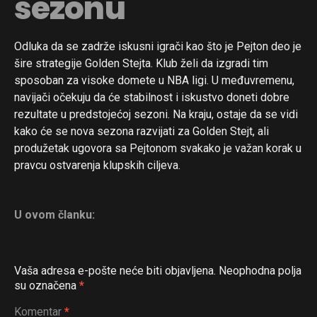
sezonu
Odluka da se zadrže iskusni igrači kao što je Pejton deo je
šire strategije Golden Stejta. Klub želi da izgradi tim
sposoban za visoke domete u NBA ligi. U međuvremenu,
navijači očekuju da će stabilnost i iskustvo doneti dobre
rezultate u predstojećoj sezoni. Na kraju, ostaje da se vidi
kako će se nova sezona razvijati za Golden Stejt, ali
produžetak ugovora sa Pejtonom svakako je važan korak u
pravcu ostvarenja klupskih ciljeva.
U ovom članku:
Vaša adresa e-pošte neće biti objavljena.
Neophodna polja
su označena
*
Komentar
*