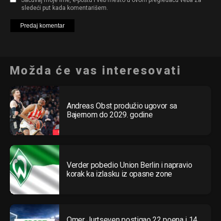
sledeći put kada komentarišem.
Možda će vas interesovati
Andreas Obst produžio ugovor sa
Bajernom do 2029. godine
Verder pobedio Union Berlin i napravio
korak ka izlasku iz opasne zone
Omer Jurtseven postigao 22 poena i 14