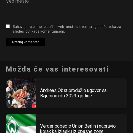
Veb mesto
Sačuvaj moje ime, e-poštu i veb mesto u ovom pregledaču veba za
sledeći put kada komentarišem.
Možda će vas interesovati
Andreas Obst produžio ugovor sa
Bajernom do 2029. godine
Verder pobedio Union Berlin i napravio
korak ka izlasku iz opasne zone