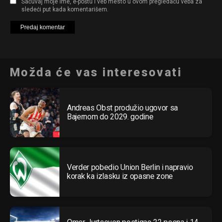
Sačuvaj moje ime, e-poštu i veb mesto u ovom pregledaču veba za
sledeći put kada komentarišem.
Možda će vas interesovati
Andreas Obst produžio ugovor sa
Bajernom do 2029. godine
Verder pobedio Union Berlin i napravio
korak ka izlasku iz opasne zone