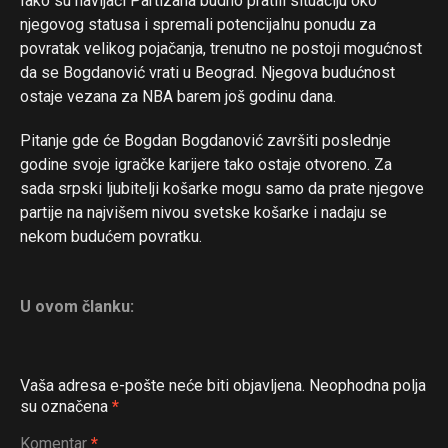
Iako su navijači Partizana budno pratili situaciju oko
njegovog statusa i spremali potencijalnu ponudu za
povratak velikog pojačanja, trenutno ne postoji mogućnost
da se Bogdanović vrati u Beograd. Njegova budućnost
ostaje vezana za NBA barem još godinu dana.
Pitanje gde će Bogdan Bogdanović završiti poslednje
godine svoje igračke karijere tako ostaje otvoreno. Za
sada srpski ljubitelji košarke mogu samo da prate njegove
partije na najvišem nivou svetske košarke i nadaju se
nekom budućem povratku.
U ovom članku:
Flipboard
Vaša adresa e-pošte neće biti objavljena.
Neophodna polja
Reddit
su označena
*
Pinterest
Komentar
*