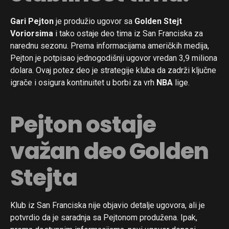
Gari Pejton
je produžio ugovor sa
Golden Stejt
Voriorsima
i tako ostaje deo tima iz San Franciska za
narednu sezonu. Prema informacijama američkih medija,
Pejton je potpisao jednogodišnji ugovor vredan 3,9 miliona
dolara. Ovaj potez deo je strategije kluba da zadrži ključne
igrače i osigura kontinuitet u borbi za vrh
NBA
lige.
Pejton ostaje
važan deo Golden
Stejta
Klub iz San Franciska nije objavio detalje ugovora, ali je
potvrdio da je saradnja sa Pejtonom produžena. Ipak,