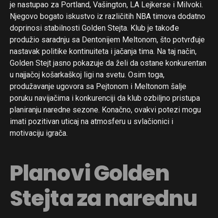
je nastupao za Portland, Vašington, LA Lejkerse i Milvoki.
Njegovo bogato iskustvo iz različitih NBA timova dodatno
doprinosi stabilnosti Golden Stejta. Klub je takođe
produžio saradnju sa Dentonijem Meltonom, što potvrđuje
nastavak politike kontinuiteta i jačanja tima. Na taj način,
Golden Stejt jasno pokazuje da želi da ostane konkurentan
u najjačoj košarkaškoj ligi na svetu. Osim toga,
produžavanje ugovora sa Pejtonom i Meltonom šalje
poruku navijačima i konkurenciji da klub ozbiljno pristupa
planiranju naredne sezone. Konačno, ovakvi potezi mogu
imati pozitivan uticaj na atmosferu u svlačionici i
motivaciju igrača.
Planovi Golden
Stejta za narednu