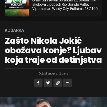
Omer Jurtseven postigao 22 poena i 14
skokova u pobedi Rio Grande Valley
Vipersa nad Windy City Bullsima 137:100
KOŠARKA
Zašto Nikola Jokić
obožava konje? Ljubav
koja traje od detinjstva
Objavljeno pre:
2 dana