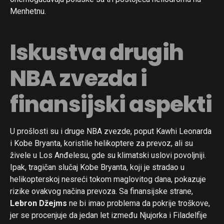
Menhetnu.
Iskustva drugih
NBA zvezda i
finansijski aspekti
U prošlosti su i druge NBA zvezde, poput Kawhi Leonarda
i Kobe Bryanta, koristile helikoptere za prevoz, ali su
živele u Los Anđelesu, gde su klimatski uslovi povoljniji.
Ipak, tragičan slučaj Kobe Bryanta, koji je stradao u
helikopterskoj nesreći tokom maglovitog dana, pokazuje
rizike ovakvog načina prevoza. Sa finansijske strane,
Lebron Džejms
ne bi imao problema da pokrije troškove,
jer se procenjuje da jedan let između Njujorka i Filadelfije