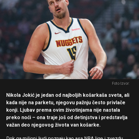
Foto Izvor:
Nikola Jokić je jedan od najboljih košarkaša sveta, ali
kada nije na parketu, njegovu pažnju često privlače
konji. Ljubav prema ovim životinjama nije nastala
preko noći – ona traje još od detinjstva i predstavlja
važan deo njegovog života van košarke.
Dok ga milioni ljudi poznaju kao asa NBA lige i zvezdu