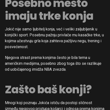
Posebno mesto
imaju trke konja
Jokić nije samo ljubitelj konja, već i veliki zaljubljenik u
konjički sport. Posebnu pažnju privlače mu kasačke trke, u
kojima učestvuju grla koja zahteva pažljivu negu, trening i
posvećenost.
Njegova strast prema konjima često je bila tema u
američkim medijima, posebno zbog toga što se razlikuje
od uobičajenog imidža NBA zvezda.
Zašto baš konji?
Mnogi koji poznaju Jokića ističu da postoji sličnost
između njegovog pristupa košarci i odnosa prema konjima