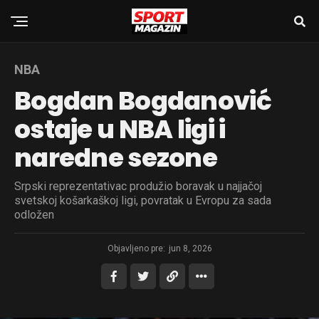
NBA
Bogdan Bogdanović
ostaje u NBA ligi i
naredne sezone
Srpski reprezentativac produžio boravak u najjačoj
svetskoj košarkaškoj ligi, povratak u Evropu za sada
odložen
Objavljeno pre:
jun 8, 2026