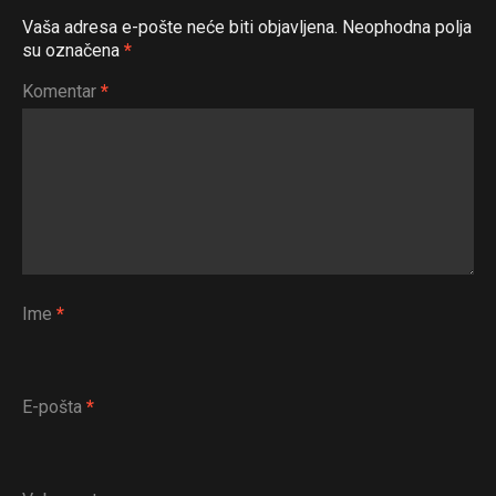
Vaša adresa e-pošte neće biti objavljena.
Neophodna polja
su označena
*
Komentar
*
Ime
*
Flipboard
Reddit
E-pošta
*
Pinterest
Whatsapp
Email