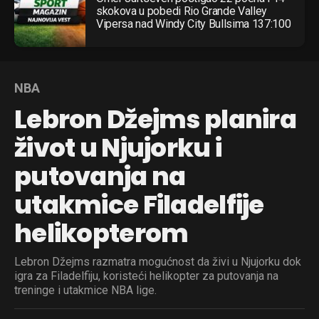
skokova u pobedi Rio Grande Valley
Vipersa nad Windy City Bullsima 137:100
NBA
Lebron Džejms planira
život u Njujorku i
putovanja na
utakmice Filadelfije
helikopterom
Lebron Džejms razmatra mogućnost da živi u Njujorku dok
igra za Filadelfiju, koristeći helikopter za putovanja na
treninge i utakmice NBA lige.