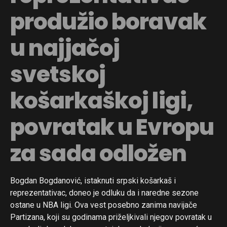
produžio boravak
u najjačoj
svetskoj
košarkaškoj ligi,
povratak u Evropu
za sada odložen
Bogdan Bogdanović, istaknuti srpski košarkaš i
reprezentativac, doneo je odluku da i naredne sezone
ostane u NBA ligi. Ova vest posebno zanima navijače
Partizana, koji su godinama priželjkivali njegov povratak u