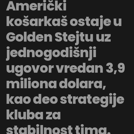
Američki
košarkaš ostaje u
Golden Stejtu uz
jednogodišnji
ugovor vredan 3,9
miliona dolara,
kao deo strategije
kluba za
stabilnost tima.