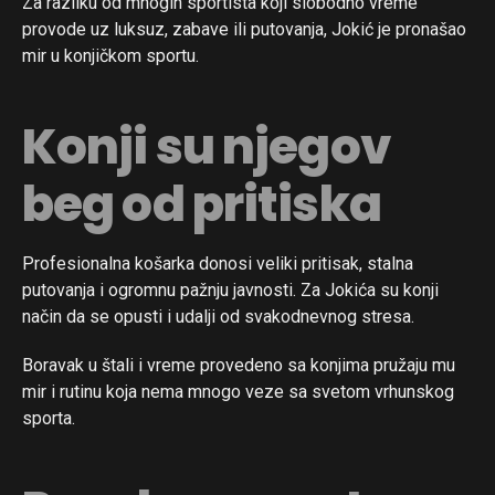
Za razliku od mnogih sportista koji slobodno vreme
provode uz luksuz, zabave ili putovanja, Jokić je pronašao
mir u konjičkom sportu.
Konji su njegov
beg od pritiska
Profesionalna košarka donosi veliki pritisak, stalna
putovanja i ogromnu pažnju javnosti. Za Jokića su konji
način da se opusti i udalji od svakodnevnog stresa.
Boravak u štali i vreme provedeno sa konjima pružaju mu
mir i rutinu koja nema mnogo veze sa svetom vrhunskog
sporta.