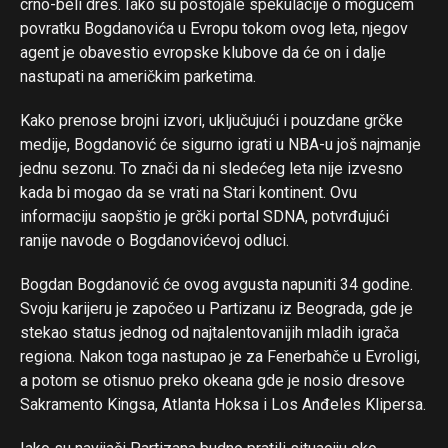
crno-beli dres. Iako su postojale spekulacije o mogućem
povratku Bogdanovića u Evropu tokom ovog leta, njegov
agent je obavestio evropske klubove da će on i dalje
nastupati na američkim parketima.
Kako prenose brojni izvori, uključujući i pouzdane grčke
medije, Bogdanović će sigurno igrati u NBA-u još najmanje
jednu sezonu. To znači da ni sledećeg leta nije izvesno
kada bi mogao da se vrati na Stari kontinent. Ovu
informaciju saopštio je grčki portal SDNA, potvrđujući
ranije navode o Bogdanovićevoj odluci.
Bogdan Bogdanović će ovog avgusta napuniti 34 godine.
Svoju karijeru je započeo u Partizanu iz Beograda, gde je
stekao status jednog od najtalentovanijih mladih igrača
regiona. Nakon toga nastupao je za Fenerbahče u Evroligi,
a potom se otisnuo preko okeana gde je nosio dresove
Sakramento Kingsa, Atlanta Hoksa i Los Anđeles Klipersa.