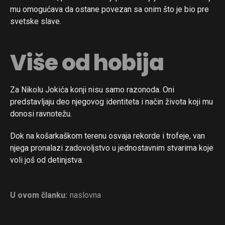
mu omogućava da ostane povezan sa onim što je bio pre
svetske slave.
Više od hobija
Za Nikolu Jokića konji nisu samo razonoda. Oni
predstavljaju deo njegovog identiteta i način života koji mu
donosi ravnotežu.
Dok na košarkaškom terenu osvaja rekorde i trofeje, van
njega pronalazi zadovoljstvo u jednostavnim stvarima koje
voli još od detinjstva.
U ovom članku:
naslovna