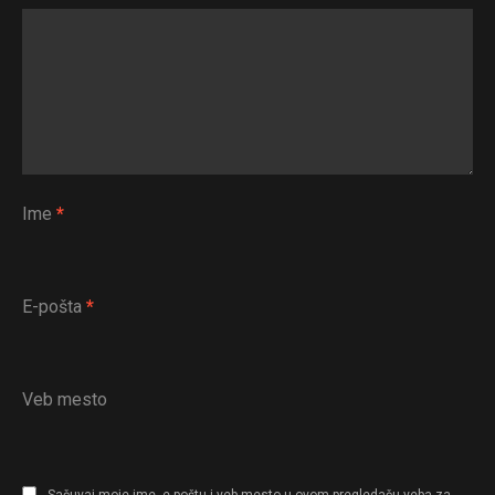
Ime
*
E-pošta
*
Veb mesto
Sačuvaj moje ime, e-poštu i veb mesto u ovom pregledaču veba za