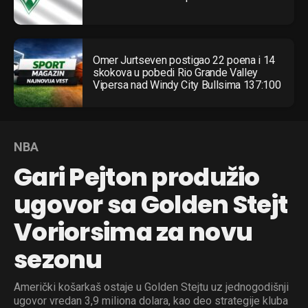
Omer Jurtseven postigao 22 poena i 14
skokova u pobedi Rio Grande Valley
Vipersa nad Windy City Bullsima 137:100
NBA
Gari Pejton produžio
ugovor sa Golden Stejt
Voriorsima za novu
sezonu
Američki košarkaš ostaje u Golden Stejtu uz jednogodišnji
ugovor vredan 3,9 miliona dolara, kao deo strategije kluba