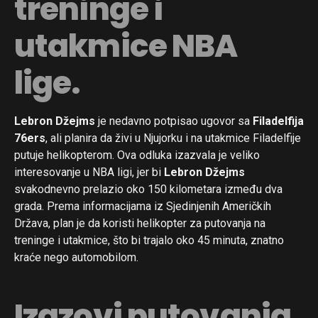
treninge i
utakmice NBA
lige.
Lebron Džejms
je nedavno potpisao ugovor sa
Filadelfija
76ers
, ali planira da živi u Njujorku i na utakmice Filadelfije
putuje helikopterom. Ova odluka izazvala je veliko
interesovanje u NBA ligi, jer bi
Lebron Džejms
svakodnevno prelazio oko 150 kilometara između dva
grada. Prema informacijama iz Sjedinjenih Američkih
Država, plan je da koristi helikopter za putovanja na
treninge i utakmice, što bi trajalo oko 45 minuta, znatno
kraće nego automobilom.
Izazovi putovanja