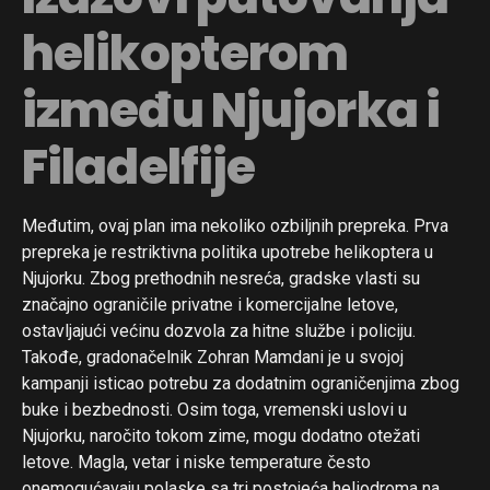
helikopterom
između Njujorka i
Filadelfije
Međutim, ovaj plan ima nekoliko ozbiljnih prepreka. Prva
prepreka je restriktivna politika upotrebe helikoptera u
Njujorku. Zbog prethodnih nesreća, gradske vlasti su
značajno ograničile privatne i komercijalne letove,
ostavljajući većinu dozvola za hitne službe i policiju.
Takođe, gradonačelnik Zohran Mamdani je u svojoj
kampanji isticao potrebu za dodatnim ograničenjima zbog
buke i bezbednosti. Osim toga, vremenski uslovi u
Njujorku, naročito tokom zime, mogu dodatno otežati
letove. Magla, vetar i niske temperature često
onemogućavaju polaske sa tri postojeća heliodroma na