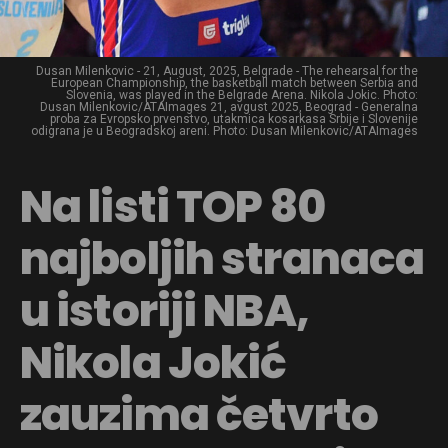
Dusan Milenkovic - 21, August, 2025, Belgrade - The rehearsal for the
European Championship, the basketball match between Serbia and
Slovenia, was played in the Belgrade Arena. Nikola Jokic. Photo:
Dusan Milenkovic/ATAImages 21, avgust 2025, Beograd - Generalna
proba za Evropsko prvenstvo, utakmica kosarkasa Srbije i Slovenije
odigrana je u Beogradskoj areni. Photo: Dusan Milenkovic/ATAImages
Na listi TOP 80
najboljih stranaca
u istoriji NBA,
Nikola Jokić
zauzima četvrto