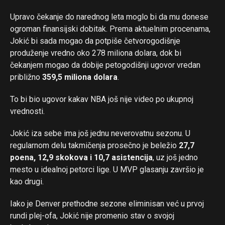
Upravo čekanje do narednog leta moglo bi da mu donese
ogroman finansijski dobitak. Prema aktuelnim procenama,
Jokić bi sada mogao da potpiše četvorogodišnje
produženje vredno oko 278 miliona dolara, dok bi
čekanjem mogao da dobije petogodišnji ugovor vredan
približno
359,5 miliona dolara
.
To bi bio ugovor kakav NBA još nije video po ukupnoj
vrednosti.
Jokić iza sebe ima još jednu neverovatnu sezonu. U
regularnom delu takmičenja prosečno je beležio
27,7
poena, 12,9 skokova i 10,7 asistencija
, uz još jedno
mesto u idealnoj petorci lige. U MVP glasanju završio je
kao drugi.
Iako je Denver prethodne sezone eliminisan već u prvoj
rundi plej-ofa, Jokić nije promenio stav o svojoj