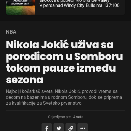
skokova u pobedi Rio Grande Valley
Vipersa nad Windy City Bullsima 137:100
NBA
Nikola Jokić uživa sa
porodicom u Somboru
tokom pauze između
sezona
Najbolji košarkaš sveta, Nikola Jokić, provodi vreme sa
decom na bazenima u rodnom Somboru, dok se priprema
za kvalifikacije za Svetsko prvenstvo.
Objavljeno pre:
4 sata