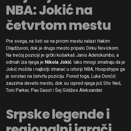
NBA: Jokić na
četvrtom mestu
Pre svega, na listi se na prvom mestu nalazi Hakim
Olajdžuvon, dok je drugo mesto pripalo Dirku Novickom.
Na trećoj poziciji je grčki košarkaš Janis Adetokumbo, a
odmah iza njega je
Nikola Jokić
. Iako mnogi smatraju da je
Jokić možda i najbolji stranac u istoriji NBA, Hoopshype ga
je svrstao na četvrtu poziciju. Pored toga, Luka Dončić
zauzima deveto mesto, dok su ispred njega još Stiv Neš,
Toni Parker, Pau Gasol i Šej Gildžes Aleksander.
Srpske legende i
regionalni igrači