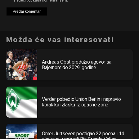
sledeći put kada komentarišem.
Možda će vas interesovati
Andreas Obst produžio ugovor sa
Bajernom do 2029. godine
Verder pobedio Union Berlin i napravio
korak ka izlasku iz opasne zone
Omer Jurtseven postigao 22 poena i 14