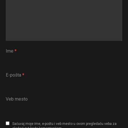
Pinterest
Whatsapp
Email
Ime
*
E-pošta
*
Veb mesto
Sačuvaj moje ime, e-poštu i veb mesto u ovom pregledaču veba za