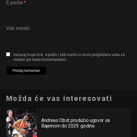
E-pošta
*
Veb mesto
Sačuvaj moje ime, e-poštu i veb mesto u ovom pregledaču veba za
sledeći put kada komentarišem.
Možda će vas interesovati
Andreas Obst produžio ugovor sa
Bajernom do 2029. godine