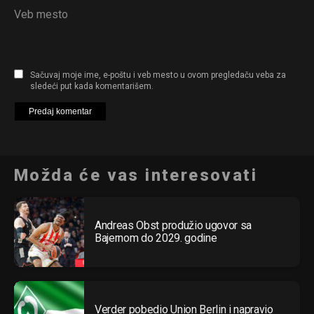
Veb mesto
Sačuvaj moje ime, e-poštu i veb mesto u ovom pregledaču veba za
sledeći put kada komentarišem.
Možda će vas interesovati
Andreas Obst produžio ugovor sa
Bajernom do 2029. godine
Verder pobedio Union Berlin i napravio