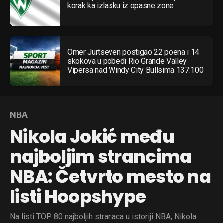
korak ka izlasku iz opasne zone
Omer Jurtseven postigao 22 poena i 14
skokova u pobedi Rio Grande Valley
Vipersa nad Windy City Bullsima 137:100
NBA
Nikola Jokić među
najboljim strancima
NBA: Četvrto mesto na
listi Hoopshype
Na listi TOP 80 najboljih stranaca u istoriji NBA, Nikola