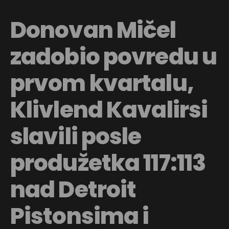
Donovan Mičel
zadobio povredu u
prvom kvartalu,
Klivlend Kavalirsi
slavili posle
produžetka 117:113
nad Detroit
Pistonsima i