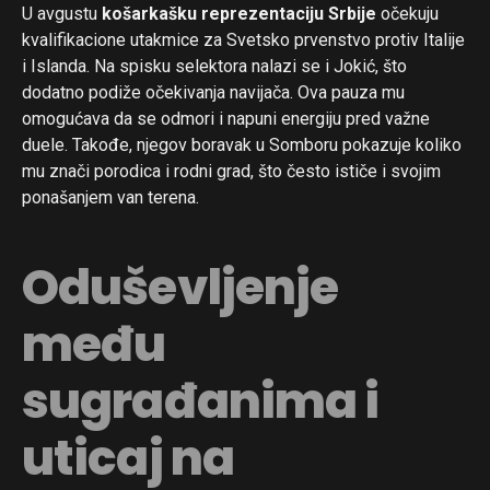
U avgustu
košarkašku reprezentaciju Srbije
očekuju
kvalifikacione utakmice za Svetsko prvenstvo protiv Italije
i Islanda. Na spisku selektora nalazi se i Jokić, što
dodatno podiže očekivanja navijača. Ova pauza mu
omogućava da se odmori i napuni energiju pred važne
duele. Takođe, njegov boravak u Somboru pokazuje koliko
mu znači porodica i rodni grad, što često ističe i svojim
ponašanjem van terena.
Oduševljenje
među
sugrađanima i
uticaj na