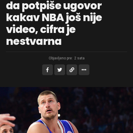
da potpiše ugovor
kakav NBA još nije
video, cifra je
nestvarna
Objavljeno pre:
2 sata