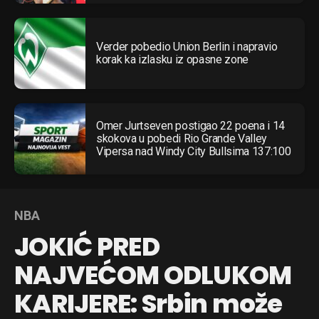
Verder pobedio Union Berlin i napravio
korak ka izlasku iz opasne zone
Omer Jurtseven postigao 22 poena i 14
skokova u pobedi Rio Grande Valley
Vipersa nad Windy City Bullsima 137:100
NBA
JOKIĆ PRED
NAJVEĆOM ODLUKOM
KARIJERE: Srbin može