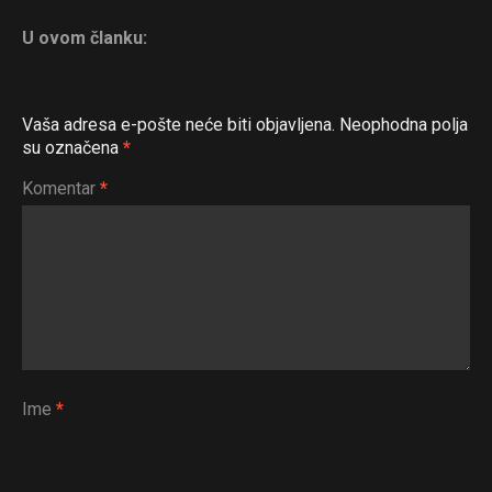
U ovom članku:
Vaša adresa e-pošte neće biti objavljena.
Neophodna polja
su označena
*
Komentar
*
Ime
*