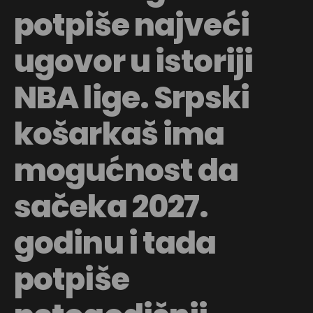
potpiše najveći
ugovor u istoriji
NBA lige. Srpski
košarkaš ima
mogućnost da
sačeka 2027.
godinu i tada
potpiše