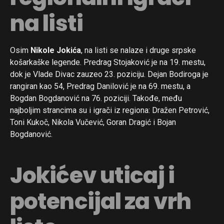
na listi
Osim
Nikole Jokića
, na listi se nalaze i druge srpske
košarkaške legende. Predrag Stojaković je na 19. mestu,
dok je Vlade Divac zauzeo 23. poziciju. Dejan Bodiroga je
rangiran kao 54, Predrag Danilović je na 69. mestu, a
Bogdan Bogdanović na 76. poziciji. Takođe, među
najboljim strancima su i igrači iz regiona: Dražen Petrović,
Toni Kukoč, Nikola Vučević, Goran Dragić i Bojan
Bogdanović.
Jokićev uticaj i
potencijal za vrh