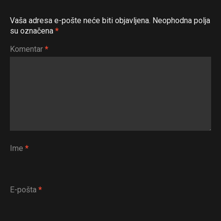
Vaša adresa e-pošte neće biti objavljena.
Neophodna polja
su označena
*
Komentar
*
Ime
*
E-pošta
*