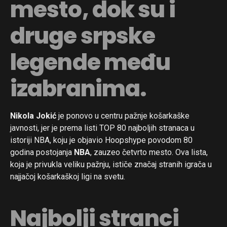
mesto, dok su i
druge srpske
legende među
izabranima.
Nikola Jokić
je ponovo u centru pažnje košarkaške
javnosti, jer je prema listi TOP 80 najboljih stranaca u
istoriji NBA, koju je objavio Hoopshype povodom 80
godina postojanja
NBA
, zauzeo četvrto mesto. Ova lista,
koja je privukla veliku pažnju, ističe značaj stranih igrača u
najjačoj košarkaškoj ligi na svetu.
Najbolji stranci