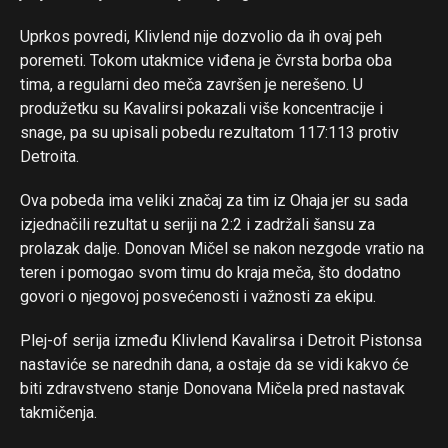
Reddit
Uprkos povredi, Klivlend nije dozvolio da ih ovaj peh
Pinterest
poremeti. Tokom utakmice viđena je čvrsta borba oba
Whatsapp
tima, a regularni deo meča završen je nerešeno. U
Email
produžetku su Kavalirsi pokazali više koncentracije i
snage, pa su upisali pobedu rezultatom 117:113 protiv
Detroita.
Ova pobeda ima veliki značaj za tim iz Ohaja jer su sada
izjednačili rezultat u seriji na 2:2 i zadržali šansu za
prolazak dalje. Donovan Mičel se nakon nezgode vratio na
teren i pomogao svom timu do kraja meča, što dodatno
govori o njegovoj posvećenosti i važnosti za ekipu.
Plej-of serija između Klivlend Kavalirsa i Detroit Pistonsa
nastaviće se narednih dana, a ostaje da se vidi kakvo će
biti zdravstveno stanje Donovana Mičela pred nastavak
takmičenja.