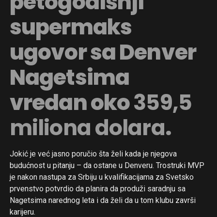
petogodišnji
supermaks
ugovor sa Denver
Nagetsima
vredan oko
359,5
miliona dolara
.
Jokić je već jasno poručio šta želi kada je njegova
budućnost u pitanju – da ostane u Denveru. Trostruki MVP
je nakon nastupa za Srbiju u kvalifikacijama za Svetsko
prvenstvo potvrdio da planira da produži saradnju sa
Nagetsima narednog leta i da želi da u tom klubu završi
karijeru.