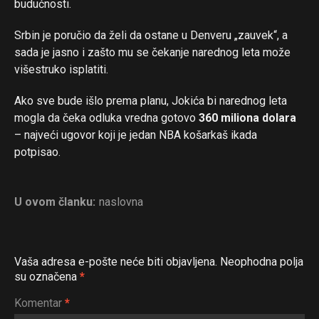
budućnosti.
Srbin je poručio da želi da ostane u Denveru „zauvek“, a
sada je jasno i zašto mu se čekanje narednog leta može
višestruko isplatiti.
Ako sve bude išlo prema planu, Jokića bi narednog leta
mogla da čeka odluka vredna gotovo
360 miliona dolara
– najveći ugovor koji je jedan NBA košarkaš ikada
potpisao.
U ovom članku:
naslovna
Vaša adresa e-pošte neće biti objavljena.
Neophodna polja
su označena
*
Flipboard
Komentar
*
Reddit