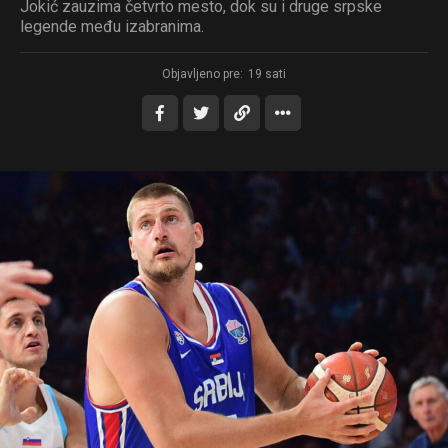
Jokić zauzima četvrto mesto, dok su i druge srpske
legende među izabranima.
Objavljeno pre:
19 sati