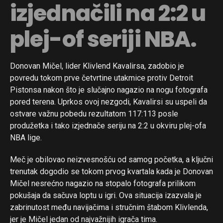
izjednačili na 2:2 u
plej-of seriji NBA.
Donovan Mičel, lider Klivlend Kavalirsa, zadobio je
povredu tokom prve četvrtine utakmice protiv Detroit
Pistonsa nakon što je slučajno nagazio na nogu fotografa
pored terena. Uprkos ovoj nezgodi, Kavalirsi su uspeli da
ostvare važnu pobedu rezultatom 117:113 posle
produžetka i tako izjednače seriju na 2:2 u okviru plej-ofa
NBA lige.
Meč je obilovao neizvesnošću od samog početka, a ključni
trenutak dogodio se tokom prvog kvartala kada je Donovan
Mičel nesrećno nagazio na stopalo fotografa prilikom
pokušaja da sačuva loptu u igri. Ova situacija izazvala je
zabrinutost među navijačima i stručnim štabom Klivlenda,
Flipboard
jer je Mičel jedan od najvažnijih igrača tima.