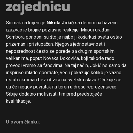
zajednicu
Snimak na kojem je
Nikola Jokić
sa decom na bazenu
izazvao je brojne pozitivne reakcije. Mnogi građani
Sombora ponosni su što je najbolji košarkaš sveta ostao
prizeman i pristupačan. Njegova jednostavnost i
neposrednost često se porede sa drugim sportskim
velikanima, poput Novaka Đokovića, koji takođe rado
provodi vreme sa fanovima. Na taj način, Jokić ne samo da
inspiriše mlade sportiste, već i pokazuje koliko je važno
ostati skroman bez obzira na svetsku slavu. Očekuje se
da će njegov povratak na teren u dresu reprezentacije
Srbije dodatno motivisati tim pred predstojeće
kvalifikacije.
U ovom članku: