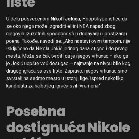
liste
U delu posvećenom
Nikoli Jokiću
, Hoopshype ističe da
se oko njega može izgraditi elitni NBA napad zbog
njegovih izuzetnih sposobnosti u dodavanju i postizanju
poena. Takođe, navodi se: „Ako nastavi ovim tempom, nije
isključeno da Nikola Jokić jednog dana stigne i do prvog
mesta. Može se čak tvrditi da je njegov vrhunac – ako ga
je Jokić uopšte već dostigao – najmanje na nivou bilo kog
drugog igrača sa ove liste. Zapravo, njegov vrhunac smo
svrstali na sedmo mesto u istoriji lige, ispred nekoliko
kandidata za najboljeg igrača svih vremena.“
Posebna
dostignuća Nikole