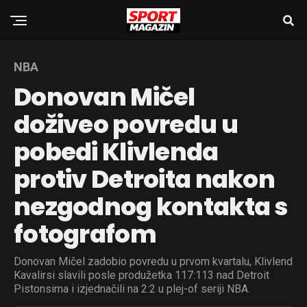
NBA
Donovan Mičel
doživeo povredu u
pobedi Klivlenda
protiv Detroita nakon
nezgodnog kontakta s
fotografom
Donovan Mičel zadobio povredu u prvom kvartalu, Klivlend
Kavalirsi slavili posle produžetka 117:113 nad Detroit
Pistonsima i izjednačili na 2:2 u plej-of seriji NBA.