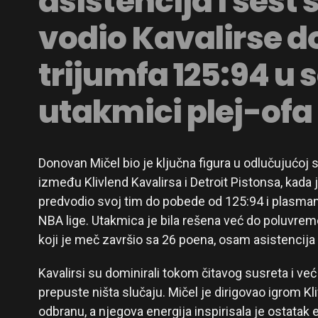
asistencija i šest
vodio Kavalirse d
trijumfa 125:94 u
utakmici plej-ofa
Donovan Mičel bio je ključna figura u odlučujućoj 
između Klivlend Kavalirsa i Detroit Pistonsa, kada 
predvodio svoj tim do pobede od 125:94 i plasman
NBA lige. Utakmica je bila rešena već do poluvreme
koji je meč završio sa 26 poena, osam asistencija 
Kavalirsi su dominirali tokom čitavog susreta i već
prepuste ništa slučaju. Mičel je dirigovao igrom Kl
odbranu, a njegova energija inspirisala je ostatak 