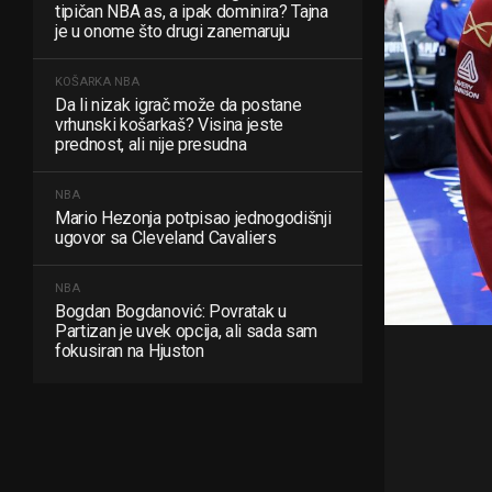
tipičan NBA as, a ipak dominira? Tajna
je u onome što drugi zanemaruju
KOŠARKA
NBA
Da li nizak igrač može da postane
vrhunski košarkaš? Visina jeste
prednost, ali nije presudna
NBA
Mario Hezonja potpisao jednogodišnji
ugovor sa Cleveland Cavaliers
NBA
Bogdan Bogdanović: Povratak u
Partizan je uvek opcija, ali sada sam
fokusiran na Hjuston