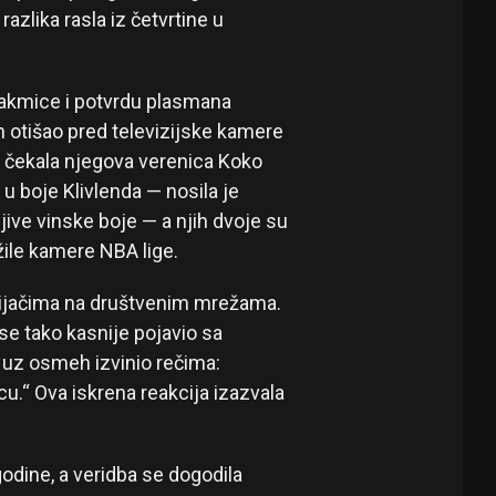
azlika rasla iz četvrtine u
takmice i potvrdu plasmana
h otišao pred televizijske kamere
e čekala njegova verenica Koko
u boje Klivlenda — nosila je
jive vinske boje — a njih dvoje su
ežile kamere NBA lige.
vijačima na društvenim mrežama.
 se tako kasnije pojavio sa
 uz osmeh izvinio rečima:
u.“ Ova iskrena reakcija izazvala
odine, a veridba se dogodila