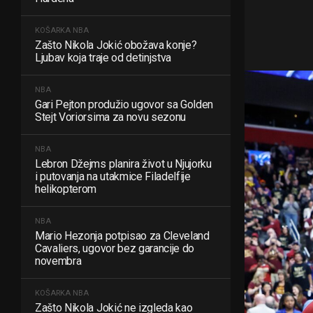
KOŠARKA
NBA
Zašto Nikola Jokić obožava konje?
Ljubav koja traje od detinjstva
NBA
Gari Pejton produžio ugovor sa Golden
Stejt Voriorsima za novu sezonu
NBA
Lebron Džejms planira život u Njujorku
i putovanja na utakmice Filadelfije
helikopterom
NBA
Mario Hezonja potpisao za Cleveland
Cavaliers, ugovor bez garancije do
novembra
KOŠARKA
NBA
Zašto Nikola Jokić ne izgleda kao