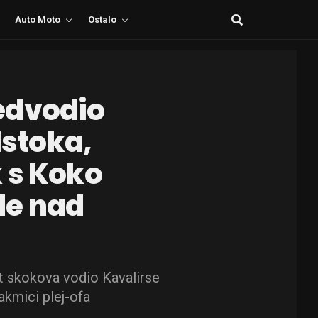
Auto Moto
Ostalo
edvodio
Istoka,
 s Koko
de nad
st skokova vodio Kavalirse
akmici plej-ofa