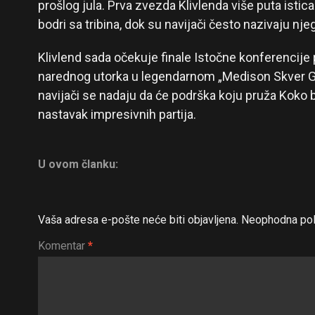
prošlog jula. Prva zvezda Klivlenda više puta istica
bodri sa tribina, dok su navijači često nazivaju nj
Klivlend sada očekuje finale Istočne konferencije 
narednog utorka u legendarnom „Medison Skver Ga
navijači se nadaju da će podrška koju pruža Koko b
nastavak impresivnih partija.
U ovom članku:
Vaša adresa e-pošte neće biti objavljena.
Neophodna pol
Komentar
*