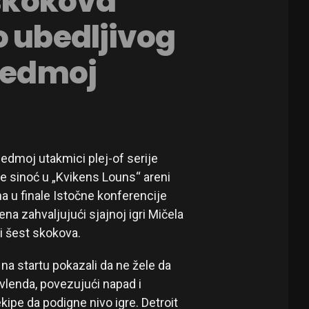
 skokova
o ubedljivog
 sedmoj
sedmoj utakmici plej-of serije
je sinoć u „Kvikens Louns“ areni
a u finale Istočne konferencije
na zahvaljujući sjajnoj igri Mičela
i šest skokova.
 na startu pokazali da ne žele da
ivlenda, povezujući napad i
ekipe da podigne nivo igre. Detroit