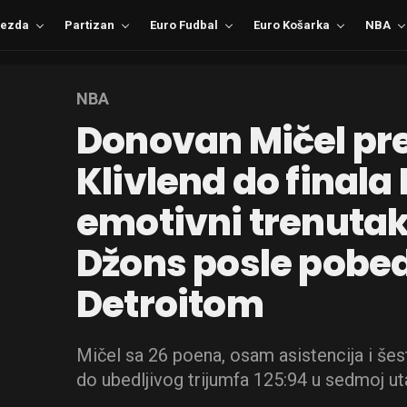
ezda
Partizan
Euro Fudbal
Euro Košarka
NBA
NBA
Donovan Mičel pr
Klivlend do finala 
emotivni trenutak
Džons posle pobe
Detroitom
Mičel sa 26 poena, osam asistencija i še
do ubedljivog trijumfa 125:94 u sedmoj ut