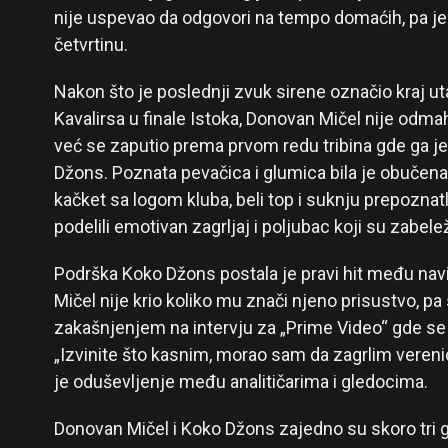
nije uspevao da odgovori na tempo domaćih, pa je r
četvrtinu.
Nakon što je poslednji zvuk sirene označio kraj u
Kavalirsa u finale Istoka, Donovan Mičel nije odma
već se zaputio prema prvom redu tribina gde ga j
Džons. Poznata pevačica i glumica bila je obučena 
kačket sa logom kluba, beli top i suknju prepoznatl
podelili emotivan zagrljaj i poljubac koji su zabel
Podrška Koko Džons postala je pravi hit među na
Mičel nije krio koliko mu znači njeno prisustvo, pa
zakašnjenjem na intervju za „Prime Video“ gde se
„Izvinite što kasnim, morao sam da zagrlim verenic
je oduševljenje među analitičarima i gledocima.
Donovan Mičel i Koko Džons zajedno su skoro tri g