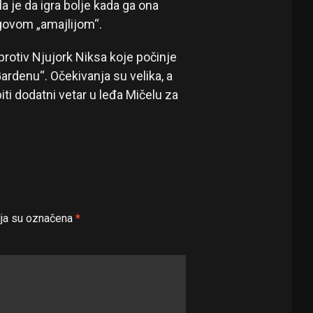
la je da igra bolje kada ga ona
egovom „amajlijom“.
protiv Njujork Niksa koje počinje
rdenu“. Očekivanja su velika, a
iti dodatni vetar u leđa Mičelu za
ja su označena
*