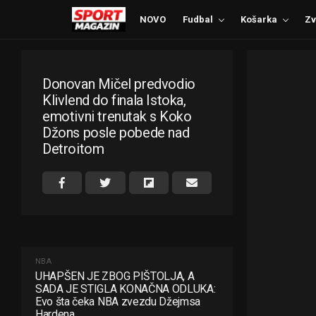
NOVO
Fudbal
Košarka
Zv
Donovan Mičel predvodio
Klivlend do finala Istoka,
emotivni trenutak s Koko
Džons posle pobede nad
Detroitom
NBA
UHAPŠEN JE ZBOG PIŠTOLJA, A
SADA JE STIGLA KONAČNA ODLUKA:
Evo šta čeka NBA zvezdu Džejmsa
Hardena