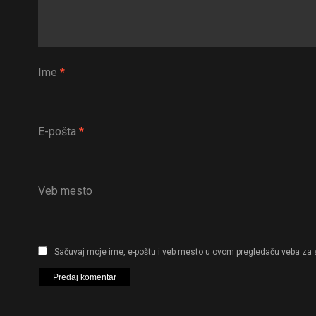
Ime
*
E-pošta
*
Veb mesto
Sačuvaj moje ime, e-poštu i veb mesto u ovom pregledaču veba za 