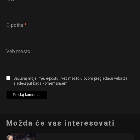
E-pošta
*
Veb mesto
Sačuvaj moje ime, e-poštu i veb mesto u ovom pregledaču veba za
sledeći put kada komentarišem.
Možda će vas interesovati