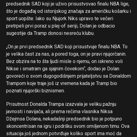
predsednik SAD koji je uživo prisustvovao finalu NBA lige,
što je događaj od istorijskog značaja za američku košarku i
sport uopšte. Iako su Njujork Niks upravo te večeri
pretrpeli prvi poraz u plej-of seriji, Dolan je odbacio
sugestije da Tramp donosi nesreću klubu.
„On je prvi predsednik SAD koji prisustvuje finalu NBA. To
je velika čast za nas, a pored toga, on je pravi njujorčanin.
Bez obzira na to šta ljudi misle o njemu, on iskreno voli
Nikse i smatram ga sjajnim čovekom“, dodao je Dolan
govoreći o svom dugogodišnjem prijateljstvu sa Donaldom
Trampom koje traje još iz vremena kada je Tramp bio
poznati njujorški biznismen.
Prisutnost Donalda Trampa izazvala je veliku pažnju
javnosti i navijača, ali prema rečima vlasnika Niksa
Džejmsa Dolana, nekadašnji predsednik bio je potpuno
skoncentrisan na igru i podršku svom omiljenom timu. Ova
situacija još jednom potvrđuje koliko sport ima moć da