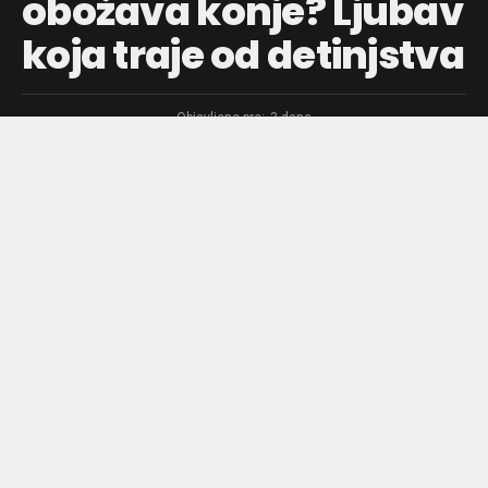
obožava konje? Ljubav
koja traje od detinjstva
Objavljeno pre:
3 dana