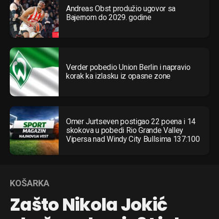
Andreas Obst produžio ugovor sa
Bajernom do 2029. godine
Verder pobedio Union Berlin i napravio
korak ka izlasku iz opasne zone
Omer Jurtseven postigao 22 poena i 14
skokova u pobedi Rio Grande Valley
Vipersa nad Windy City Bullsima 137:100
KOŠARKA
Zašto Nikola Jokić