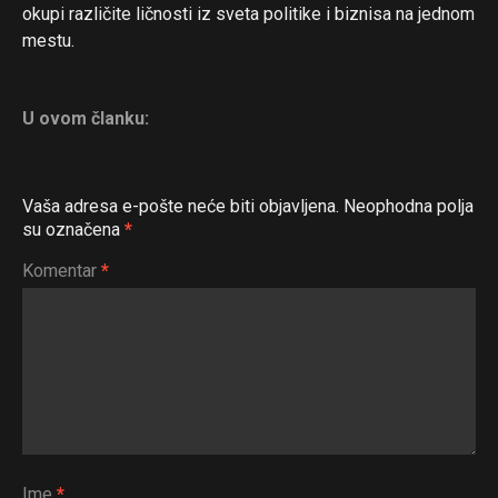
okupi različite ličnosti iz sveta politike i biznisa na jednom
mestu.
U ovom članku:
Vaša adresa e-pošte neće biti objavljena.
Neophodna polja
su označena
*
Komentar
*
Ime
*