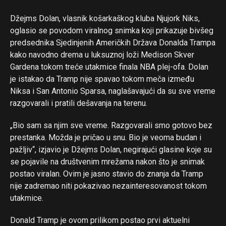
Džejms Dolan, vlasnik košarkaškog kluba Njujork Niks,
oglasio se povodom viralnog snimka koji prikazuje bivšeg
predsednika Sjedinjenih Američkih Država Donalda Trampa
kako navodno drema u luksuznoj loži Medison Skver
Gardena tokom treće utakmice finala NBA plej-ofa. Dolan
je istakao da Tramp nije spavao tokom meča između
Niksa i San Antonio Sparsa, naglašavajući da su sve vreme
razgovarali i pratili dešavanja na terenu.
„Bio sam sa njim sve vreme. Razgovarali smo gotovo bez
prestanka. Možda je pričao u snu. Bio je veoma budan i
pažljiv“, izjavio je Džejms Dolan, negirajući glasine koje su
se pojavile na društvenim mrežama nakon što je snimak
postao viralan. Ovim je jasno stavio do znanja da Tramp
nije zadremao niti pokazivao nezainteresovanost tokom
utakmice.
Donald Tramp je ovom prilikom postao prvi aktuelni