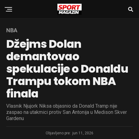
NBA
Džejms Dolan
demantovao
spekulacije o Donaldu
Trampu tokom NBA
finala
Vlasnik Njujork Niksa objasnio da Donald Tramp nije
zaspao na utakmici protiv San Antonija u Medison Skver
Gardenu
Objavljeno pre:
jun 11, 2026