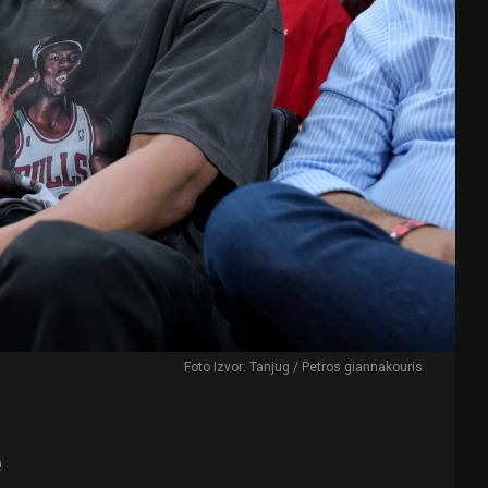
Foto Izvor: Tanjug / Petros giannakouris
e