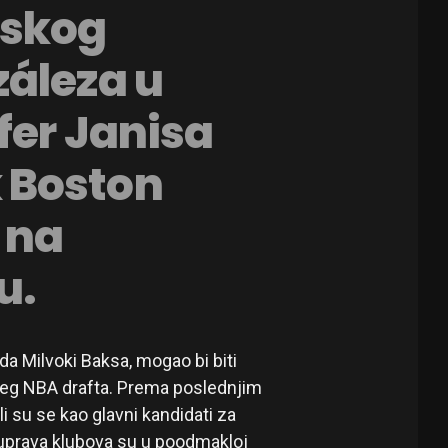
nskog
záleza u
fer Janisa
 Boston
u na
u.
a Milvoki Baksa, mogao bi biti
jeg NBA drafta. Prema poslednjim
li su se kao glavni kandidati za
uprava klubova su u poodmakloj