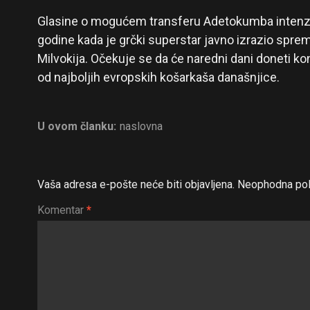
Glasine o mogućem transferu Adetokumba intenzi
godine kada je grčki superstar javno izrazio spre
Milvokija. Očekuje se da će naredni dani doneti 
od najboljih evropskih košarkaša današnjice.
U ovom članku:
naslovna
Vaša adresa e-pošte neće biti objavljena.
Neophodna pol
Komentar
*