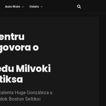
Auto Moto
Ostalo
entru
govora o
đu Milvoki
tiksa
 talenta Huga Gonzáleza u
 dok Boston Seltiksi