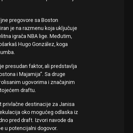
iljne pregovore sa Boston
iran je na razmenu koja uključuje
litna igrača NBA lige. Međutim,
košarkaš Hugo González, koga
okumba.
 presudan faktor, ali predstavlja
ostona i Majamija“. Sa druge
trolisanim ugovorima i značajnim
stojećem draftu.
t privlačne destinacije za Janisa
ekulacija oko mogućeg odlaska iz
dno pred draft. Izvori navode da
pe u potencijalni dogovor.