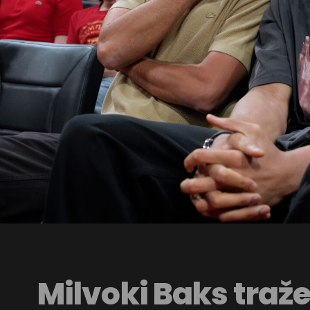
Milvoki Baks traž