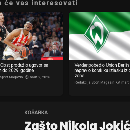
 će vas interesovati
Obst produžio ugovor sa
Verder pobedio Union Berlin 
m do 2029. godine
napravio korak ka izlasku iz
zone
 Sport Magazin
mart 9, 2026
Redakcija Sport Magazin
mart 
KOŠARKA
Zašto Nikola Joki