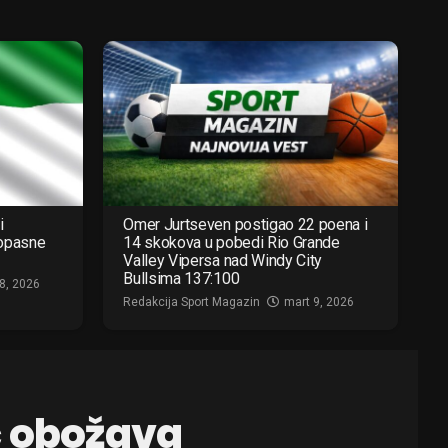
i
Omer Jurtseven postigao 22 poena i
 opasne
14 skokova u pobedi Rio Grande
Valley Vipersa nad Windy City
Bullsima 137:100
8, 2026
Redakcija Sport Magazin
mart 9, 2026
ć obožava