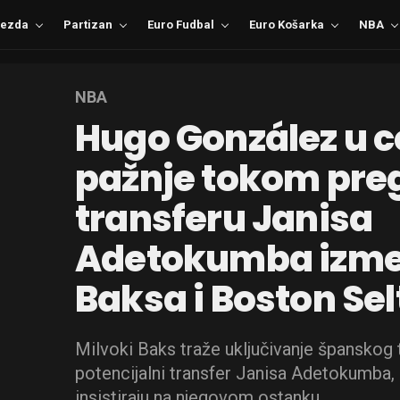
ezda
Partizan
Euro Fudbal
Euro Košarka
NBA
NBA
Hugo González u c
pažnje tokom pre
transferu Janisa
Adetokumba izme
Baksa i Boston Sel
Milvoki Baks traže uključivanje španskog
potencijalni transfer Janisa Adetokumba,
insistiraju na njegovom ostanku.