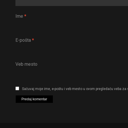
Ime
*
E-pošta
*
Veb mesto
Sačuvaj moje ime, e-poštu i veb mesto u ovom pregledaču veba za 