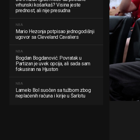
vrhunski košarkaš? Visina jeste
prednost, ali nije presudna
NBA
Mario Hezonja potpisao jednogodišnji
ugovor sa Cleveland Cavaliers
NBA
Bogdan Bogdanović: Povratak u
Partizan je uvek opcija, ali sada sam
fokusiran na Hjuston
NBA
Lamelo Bol suočen sa tužbom zbog
neplaćenih računa i kirije u Šarlotu