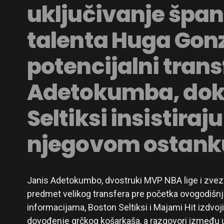
uključivanje špa
talenta Huga Gon
potencijalni trans
Adetokumba, dok
Seltiksi insistiraj
njegovom ostank
Janis Adetokumbo, dvostruki MVP NBA lige i zvezd
predmet velikog transfera pre početka ovogodišn
informacijama, Boston Seltiksi i Majami Hit izdvoji
dovođenje grčkog košarkaša, a razgovori između 