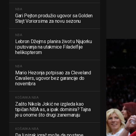
NBA
Gari Pejton produžio ugovor sa Golden
Stejt Voriorsima za novu sezonu
NBA
Lebron Džejms planira život u Njujorku
i putovanja na utakmice Filadelfije
helikopterom
NBA
Mario Hezonja potpisao za Cleveland
Cavaliers, ugovor bez garancije do
novembra
KOŠARKA
NBA
Zašto Nikola Jokić ne izgleda kao
tipičan NBA as, a ipak dominira? Tajna
je u onome što drugi zanemaruju
KOŠARKA
NBA
Da li nizak igrač može da postane