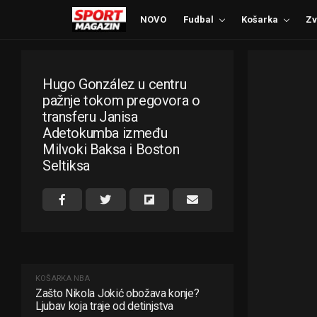
NOVO
Fudbal
Košarka
Zv
Hugo González u centru
pažnje tokom pregovora o
transferu Janisa
Adetokumba između
Milvoki Baksa i Boston
Seltiksa
KOŠARKA
NBA
Zašto Nikola Jokić obožava konje?
Ljubav koja traje od detinjstva