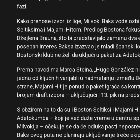
fazi.
Kako prenose izvori iz lige, Milvoki Baks vode ozb
Seltiksima i Majami Hitom. Predlog Bostona fokus
Džejlena Brauna, što bi predstavljalo zamenu dva e
poseban interes Baksa izazvao je mladi španski 
Bostonski klub ne želi da uključi u paket za Adet
Prema navodima Marca Steina, „Hugo González nije
jednu od ključnih varijabli u nadmetanju između B
strane, Majami Hit je ponudio paket igrača sa kon
brojem draft izbora – uključujući i 13. pik na pred
S obzirom na to da su i Boston Seltiksi i Majami Hi
Adetokumba – koji je već duže vreme u centru sp
Milvokija – očekuje se da će odluka pasti neposre
Baks ovog puta ne planiraju uključivanje treće eki