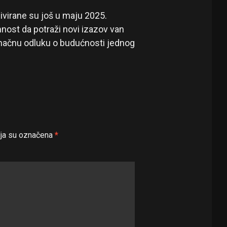
virane su još u maju 2025.
mnost da potraži novi izazov van
konačnu odluku o budućnosti jednog
ja su označena
*