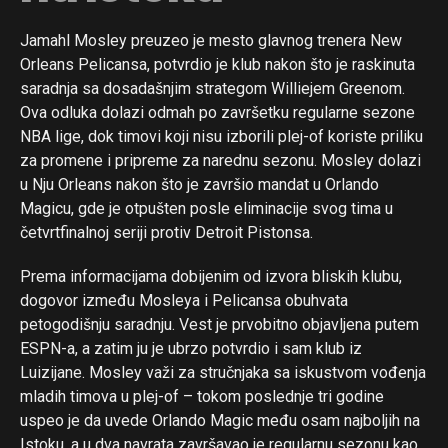
Jamahl Mosley preuzeo je mesto glavnog trenera New
Orleans Pelicansa, potvrdio je klub nakon što je raskinuta
saradnja sa dosadašnjim strategom Williejem Greenom.
Ova odluka dolazi odmah po završetku regularne sezone
NBA lige, dok timovi koji nisu izborili plej-of koriste priliku
za promene i pripreme za narednu sezonu. Mosley dolazi
u Nju Orleans nakon što je završio mandat u Orlando
Magicu, gde je otpušten posle eliminacije svog tima u
četvrtfinalnoj seriji protiv Detroit Pistonsa.
Prema informacijama dobijenim od izvora bliskih klubu,
dogovor između Mosleya i Pelicansa obuhvata
petogodišnju saradnju. Vest je prvobitno objavljena putem
ESPN-a, a zatim ju je ubrzo potvrdio i sam klub iz
Luizijane. Mosley važi za stručnjaka sa iskustvom vođenja
mladih timova u plej-of – tokom poslednje tri godine
uspeo je da uvede Orlando Magic među osam najboljih na
Istoku, a u dva navrata završavao je regularnu sezonu kao