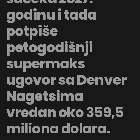
godinu i tada
potpiše
petogodišnji
supermaks
ugovor sa Denver
Nagetsima
vredan oko
359,5
miliona dolara
.