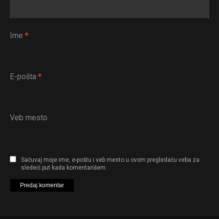
Ime
*
E-pošta
*
Veb mesto
Sačuvaj moje ime, e-poštu i veb mesto u ovom pregledaču veba za
sledeći put kada komentarišem.