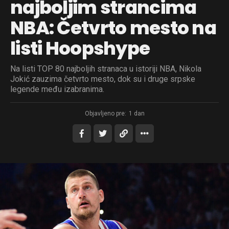
najboljim strancima
NBA: Četvrto mesto na
listi Hoopshype
Na listi TOP 80 najboljih stranaca u istoriji NBA, Nikola
Jokić zauzima četvrto mesto, dok su i druge srpske
legende među izabranima.
Objavljeno pre:
1 dan