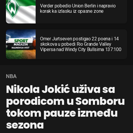
Verder pobedio Union Berlin i napravio
korak ka izlasku iz opasne zone
Omer Jurtseven postigao 22 poena i 14
skokova u pobedi Rio Grande Valley
Vipersa nad Windy City Bullsima 137:100
NBA
Nikola Jokić uživa sa
porodicom u Somboru
tokom pauze između
sezona