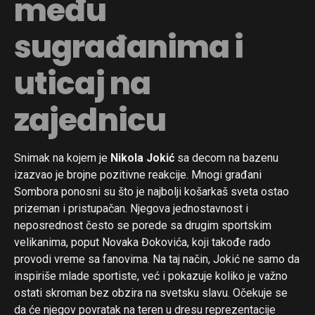
među
sugrađanima i
uticaj na
zajednicu
Snimak na kojem je
Nikola Jokić
sa decom na bazenu
izazvao je brojne pozitivne reakcije. Mnogi građani
Sombora ponosni su što je najbolji košarkaš sveta ostao
prizeman i pristupačan. Njegova jednostavnost i
neposrednost često se porede sa drugim sportskim
velikanima, poput Novaka Đokovića, koji takođe rado
provodi vreme sa fanovima. Na taj način, Jokić ne samo da
inspiriše mlade sportiste, već i pokazuje koliko je važno
ostati skroman bez obzira na svetsku slavu. Očekuje se
da će njegov povratak na teren u dresu reprezentacije