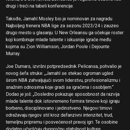
drugi i treći na tabeli konferencije.
Takođe, Jamahl Mosley bio je nominovan za nagradu
Najboljeg trenera NBA lige za sezonu 2023/24 i zauzeo
drugo mesto u glasanju. U New Orleansu ga očekuje roster
Flipboard
koji kombinuje mlade talente i iskusnije igrače među
kojima su Zion Williamson, Jordan Poole i Dejounte
Reddit
Murray.
Pinterest
Whatsapp
Joe Dumars, izvršni potpredsednik Pelicansa, pohvalio je
novog šefa struke: „Jamahl se stekao ogroman ugled
Email
širom NBA zahvaljujući svom liderstvu, profesionalizmu i
snažnim odnosima koje gradi sa igračima i osobljem.“
Dodao je još: „Dosledno pokazuje sposobnost da razvija
mlade talente dok istovremeno formira timove koji igraju
borbeno, disciplinovano i jedinstveno. Njegovi timovi
odražavaju njegov stil kroz defanzivni intenzitet, trud,
temeljnu pripremu i posvećenost pravoj igri. Te osobine
dodatno učvršćuju dugoročnu stabilnost kulture