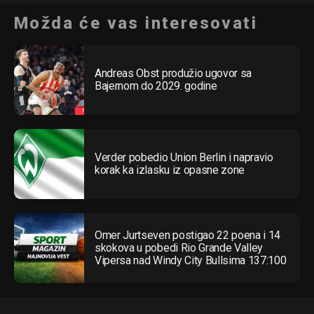
Možda će vas interesovati
Andreas Obst produžio ugovor sa
Bajernom do 2029. godine
Verder pobedio Union Berlin i napravio
korak ka izlasku iz opasne zone
Omer Jurtseven postigao 22 poena i 14
skokova u pobedi Rio Grande Valley
Vipersa nad Windy City Bullsima 137:100