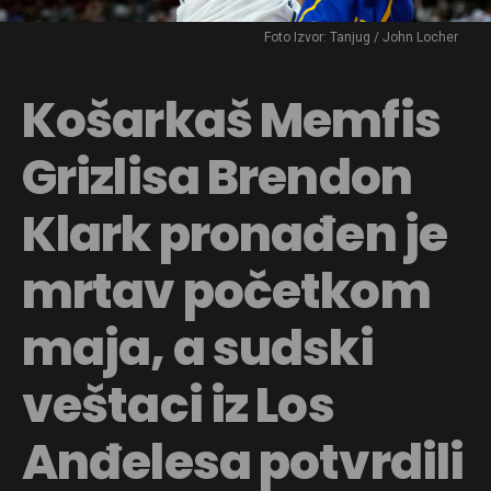
Foto Izvor: Tanjug / John Locher
Košarkaš Memfis
Grizlisa Brendon
Klark pronađen je
mrtav početkom
maja, a sudski
veštaci iz Los
Anđelesa potvrdili