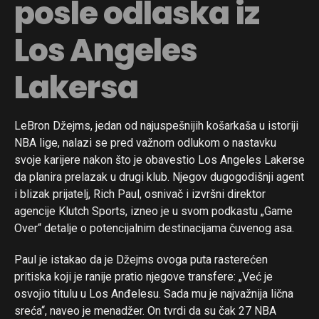
posle odlaska iz
Los Angeles
Lakersa
LeBron Džejms, jedan od najuspešnijih košarkaša u istoriji
NBA lige, nalazi se pred važnom odlukom o nastavku
svoje karijere nakon što je obavestio Los Angeles Lakerse
da planira prelazak u drugi klub. Njegov dugogodišnji agent
i blizak prijatelj, Rich Paul, osnivač i izvršni direktor
agencije Klutch Sports, izneo je u svom podkastu „Game
Over“ detalje o potencijalnim destinacijama čuvenog asa.
Paul je istakao da je Džejms ovoga puta rasterećen
pritiska koji je ranije pratio njegove transfere: „Već je
osvojio titulu u Los Anđelesu. Sada mu je najvažnija lična
sreća“, naveo je menadžer. On tvrdi da su čak 27 NBA