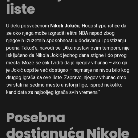
liste
Pinterest
Whatsapp
U delu posvećenom
Nikoli Jokiću
, Hoopshype ističe da
Email
se oko njega može izgraditi elitni NBA napad zbog
njegovih izuzetnih sposobnosti u dodavanju i postizanju
poena. Takođe, navodi se: „Ako nastavi ovim tempom, nije
isključeno da Nikola Jokić jednog dana stigne i do prvog
mesta. Može se čak tvrditi da je njegov vrhunac – ako ga
je Jokić uopšte već dostigao – najmanje na nivou bilo kog
drugog igrača sa ove liste. Zapravo, njegov vrhunac smo
svrstali na sedmo mesto u istoriji lige, ispred nekoliko
kandidata za najboljeg igrača svih vremena.“
Posebna
dostignuća Nikole