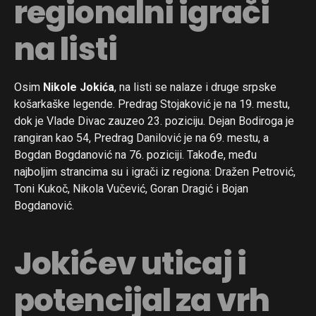
regionalni igrači
na listi
Osim
Nikole Jokića
, na listi se nalaze i druge srpske
košarkaške legende. Predrag Stojaković je na 19. mestu,
dok je Vlade Divac zauzeo 23. poziciju. Dejan Bodiroga je
rangiran kao 54, Predrag Danilović je na 69. mestu, a
Bogdan Bogdanović na 76. poziciji. Takođe, među
najboljim strancima su i igrači iz regiona: Dražen Petrović,
Toni Kukoč, Nikola Vučević, Goran Dragić i Bojan
Bogdanović.
Jokićev uticaj i
potencijal za vrh
Flipboard
Reddit