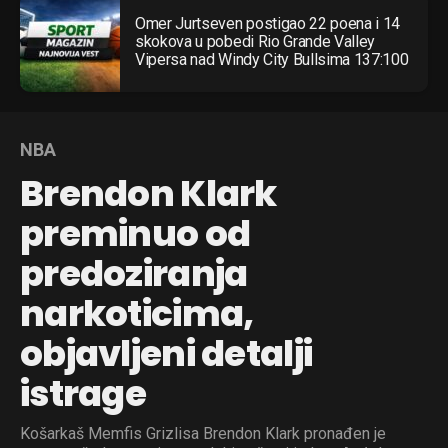
Omer Jurtseven postigao 22 poena i 14
skokova u pobedi Rio Grande Valley
Vipersa nad Windy City Bullsima 137:100
NBA
Brendon Klark
preminuo od
predoziranja
narkoticima,
objavljeni detalji
istrage
Košarkaš Memfis Grizlisa Brendon Klark pronađen je