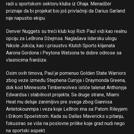
radi u sportskom sektoru kluba iz Ohaja. Menadžer
priznaje da bi projekat bio još privlačniji da Darius Garland
nije napustio ekipu.
Denver Nuggets su treći klub koji Rich Paul vidi kao realnu
opciju za LeBrona Džejmsa. Naglašava lidersku ulogu
Nikole Jokića, kao i prisustvo Klutch Sports klijenata
Aarona Gordona i Peytona Watsona te dobre odnose sa
vlasnicima franšize.
Flipboard
Reddit
Osim ovih timova, Paul je pomenuo Golden State Warriors
zbog veze između Stephena Curryja i Draymonda Greena,
Pinterest
dok kod Minnesota Timberwolves ističe talenat Anthonyja
Whatsapp
Edwardsa i stabilnost projekta. Sa druge strane, Miami
Email
Heat mu deluje zanimljivo pre svega zbog Giannisa
Antetokounmpa i veza koje LeBron ima sa Patom Rileyjem
i Erikom Spoelstrom. Kada su Dallas Mavericks u pitanju,
fokusirao se više na poslovne prilike koje grad nudi nego
na sportski aspekt.