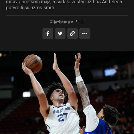
mrtav početkom maja, a sudski veštaci iz Los Anđelesa
potvrdili su uzrok smrti.
Objavljeno pre:
8 sati