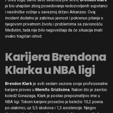
je bio uhapšen zbog posedovanja nedozvoljenih supstanci
i nasilničke vožnje u saveznoj državi Arkanzas. Ovaj
incident dodatno je zabrinuo javnost i pokrenuo pitanja o
njegovom privatnom životu i problemima sa zavisnošću.
Međutim, tada nije bilo nagoveštaja da će situacija imati
ovako tragičan ishod.
Karijera Brendona
Klarka u NBA ligi
Brendon Klark
je svih sedam sezona svoje profesionalne
karijere proveo u
Memfis Grizlisima
. Nakon što je završio
koledž Gonazaga, Klark je postao prepoznatljivo ime u
NBA ligi. Tokom karijere prosečno je beležio 10,2 poena
po utakmici, uz 5,5 skokova i 1,3 asistencije. Njegov