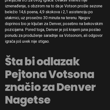
priključila trci za ovog igrača. Ovakav interes nije
iznenađenje, s obzirom na to da je Votson prošle sezone
beležio 14,6 poena, 4,9 skokova i 2,1 asistenciju po
utakmici, uz prosečno 30 minuta na terenu. Njegov
doprinos bio je ključan za Denver, posebno na bekovskim
pozicijama. Pored toga, Denver je još krajem juna poslao
ponudu za produženje saradnje sa Votsonom, ali odgovor
igrača još uvek nije stigao.
Šta bi odlazak
Pejtona Votsona
značio za Denver
Nagetse