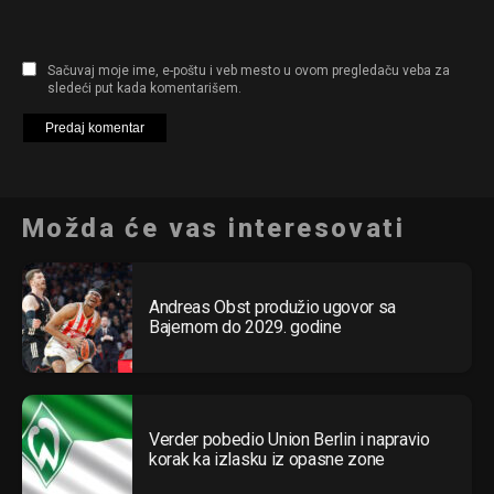
Sačuvaj moje ime, e-poštu i veb mesto u ovom pregledaču veba za
sledeći put kada komentarišem.
Možda će vas interesovati
Andreas Obst produžio ugovor sa
Bajernom do 2029. godine
Verder pobedio Union Berlin i napravio
korak ka izlasku iz opasne zone