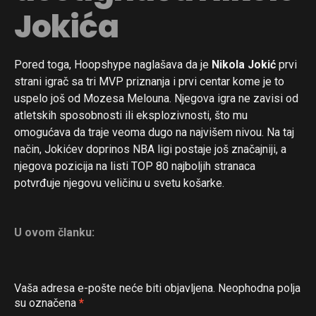
Jokića
Pored toga, Hoopshype naglašava da je
Nikola Jokić
prvi
strani igrač sa tri MVP priznanja i prvi centar kome je to
uspelo još od Mozesa Melouna. Njegova igra ne zavisi od
atletskih sposobnosti ili eksplozivnosti, što mu
omogućava da traje veoma dugo na najvišem nivou. Na taj
način, Jokićev doprinos NBA ligi postaje još značajniji, a
njegova pozicija na listi TOP 80 najboljih stranaca
potvrđuje njegovu veličinu u svetu košarke.
U ovom članku:
Vaša adresa e-pošte neće biti objavljena.
Neophodna polja
su označena
*