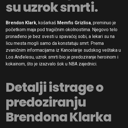
su uzrok smrti.
Brendon Klark
, košarkaš
Memfis Grizlisa
, preminuo je
početkom maja pod tragičnim okolnostima. Njegovo telo
pronađeno je bez svesti u spavaćoj sobi, a lekari su na
licu mesta mogli samo da konstatuju smrt. Prema
zvaničnim informacijama iz Kancelarije sudskog veštaka u
Los Anđelesu, uzrok smrti bio je predoziranje heroinom i
kokainom, što je izazvalo šok u NBA zajednici.
Detalji istrage o
predoziranju
Brendona Klarka