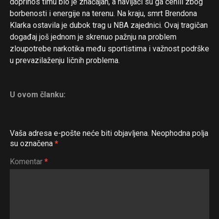
doprinos timu bio je značajan, a navijači su ga cenili zbog
borbenosti i energije na terenu. Na kraju, smrt Brendona
Klarka ostavila je dubok trag u NBA zajednici. Ovaj tragičan
događaj još jednom je skrenuo pažnju na problem
zloupotrebe narkotika među sportistima i važnost podrške
u prevazilaženju ličnih problema.
U ovom članku:
Vaša adresa e-pošte neće biti objavljena.
Neophodna polja
su označena
*
Komentar
*