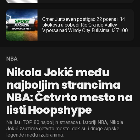
Omer Jurtseven postigao 22 poena i 14
skokova u pobedi Rio Grande Valley
Vipersa nad Windy City Bullsima 137:100
NBA
Nikola Jokić među
najboljim strancima
NBA: Četvrto mesto na
listi Hoopshype
Na listi TOP 80 najboljih stranaca u istoriji NBA, Nikola
Jokić zauzima četvrto mesto, dok su i druge srpske
legende među izabranima.