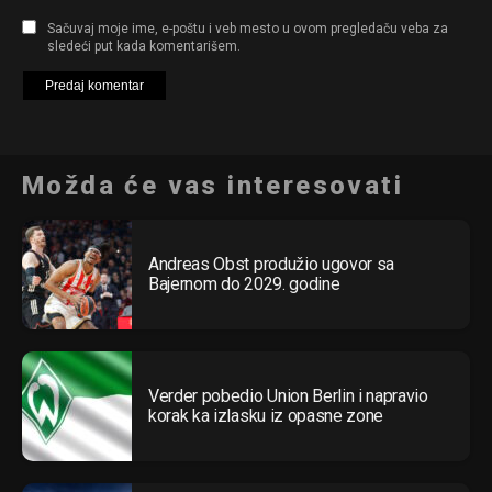
Sačuvaj moje ime, e-poštu i veb mesto u ovom pregledaču veba za
sledeći put kada komentarišem.
Možda će vas interesovati
Andreas Obst produžio ugovor sa
Bajernom do 2029. godine
Verder pobedio Union Berlin i napravio
korak ka izlasku iz opasne zone