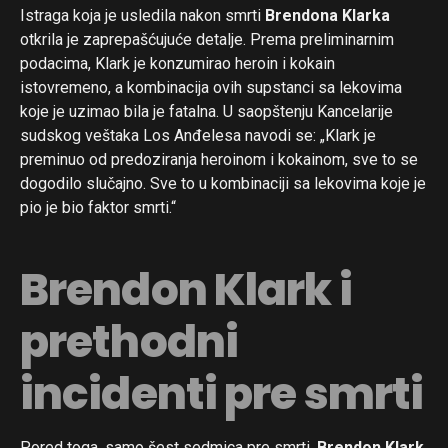
Istraga koja je usledila nakon smrti
Brendona Klarka
otkrila je zaprepašćujuće detalje. Prema preliminarnim
podacima, Klark je konzumirao heroin i kokain
istovremeno, a kombinacija ovih supstanci sa lekovima
koje je uzimao bila je fatalna. U saopštenju Kancelarije
sudskog veštaka Los Anđelesa navodi se: „Klark je
preminuo od predoziranja heroinom i kokainom, sve to se
dogodilo slučajno. Sve to u kombinaciji sa lekovima koje je
pio je bio faktor smrti.“
Brendon Klark i
prethodni
incidenti pre smrti
Pored toga, samo šest sedmica pre smrti,
Brendon Klark