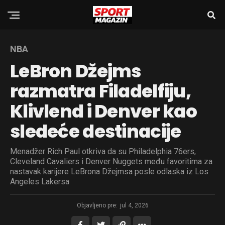
NBA
LeBron Džejms
razmatra Filadelfiju,
Klivlend i Denver kao
sledeće destinacije
Menadžer Rich Paul otkriva da su Philadelphia 76ers,
Cleveland Cavaliers i Denver Nuggets među favoritima za
nastavak karijere LeBrona Džejmsa posle odlaska iz Los
Angeles Lakersa
Objavljeno pre:
jul 4, 2026