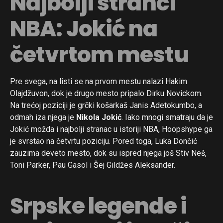
Najbolji stranci
NBA: Jokić na
četvrtom mestu
Pre svega, na listi se na prvom mestu nalazi Hakim
Olajdžuvon, dok je drugo mesto pripalo Dirku Novickom.
Na trećoj poziciji je grčki košarkaš Janis Adetokumbo, a
odmah iza njega je
Nikola Jokić
. Iako mnogi smatraju da je
Jokić možda i najbolji stranac u istoriji NBA, Hoopshype ga
je svrstao na četvrtu poziciju. Pored toga, Luka Dončić
zauzima deveto mesto, dok su ispred njega još Stiv Neš,
Toni Parker, Pau Gasol i Šej Gildžes Aleksander.
Srpske legende i