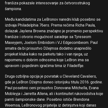
franšiza pokazale interesovanje za četvorostrukog
šampiona.
Među kandidatima za LeBronov naredni klub posebno se
izdvaja Philadelphia 76ers. Prema rečima Richa Paula,
dolazak Jaylena Browna značajno je promenio perspektivu
franšize i otvorio mogućnost saradnje sa Tyreseom
Maxeyjem, Joelom Embiidom i VJ Edgecombeom. Paul
smatra da bi prisustvo Džejmsa dodatno unapredilo
projekat kluba kako na parketu tako i van njega, uz
napomenu o dobrim odnosima koje LeBron ima sa
upravom i pojedinim igračima tima iz Filadelfije.
Druga ozbiljna opcija je povratak u Cleveland Cavaliers,
gde je LeBron Džejms doneo istorijsku titulu 2016. godine.
Paul posebno ceni prisustvo Donovana Mitchella, Evana
Mobleyja i Jarretta Allena, ali i kontinuitet rukovodstva koje
pamti šampionske dane. Posebno ističe Brendona
Weemsa, LeBronovog prijatelja iz detinjstva koji danas