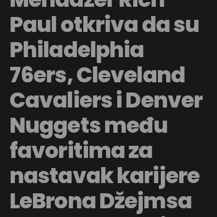
Paul otkriva da su
Philadelphia
76ers, Cleveland
Cavaliers i Denver
Nuggets među
favoritima za
nastavak karijere
LeBrona Džejmsa