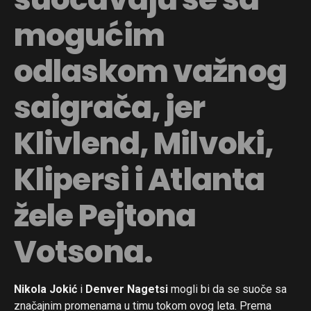
mogućim
odlaskom važnog
saigrača, jer
Klivlend, Milvoki,
Klipersi i Atlanta
žele Pejtona
Votsona.
Nikola Jokić
i
Denver Nagetsi
mogli bi da se suoče sa
značajnim promenama u timu tokom ovog leta. Prema