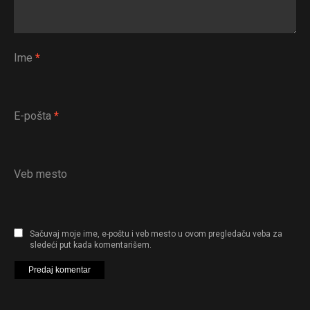
Ime
*
E-pošta
*
Veb mesto
Sačuvaj moje ime, e-poštu i veb mesto u ovom pregledaču veba za
sledeći put kada komentarišem.