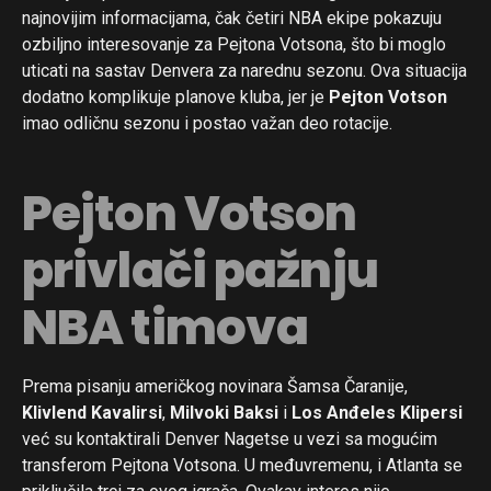
najnovijim informacijama, čak četiri NBA ekipe pokazuju
ozbiljno interesovanje za Pejtona Votsona, što bi moglo
uticati na sastav Denvera za narednu sezonu. Ova situacija
dodatno komplikuje planove kluba, jer je
Pejton Votson
imao odličnu sezonu i postao važan deo rotacije.
Pejton Votson
privlači pažnju
NBA timova
Prema pisanju američkog novinara Šamsa Čaranije,
Klivlend Kavalirsi
,
Milvoki Baksi
i
Los Anđeles Klipersi
već su kontaktirali Denver Nagetse u vezi sa mogućim
transferom Pejtona Votsona. U međuvremenu, i Atlanta se