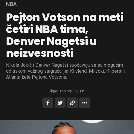
NBA
Pejton Votson na meti
četiri NBA tima,
Denver Nagetsi u
neizvesnosti
Nikola Jokić i Denver Nagetsi suočavaju se sa mogućim
odlaskom važnog saigrača, jer Klivlend, Milvoki, Klipersi i
Atlanta žele Pejtona Votsona.
Objavljeno pre:
10 sati