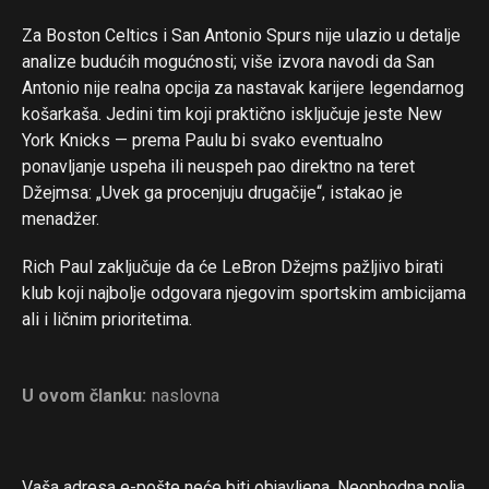
Za Boston Celtics i San Antonio Spurs nije ulazio u detalje
analize budućih mogućnosti; više izvora navodi da San
Antonio nije realna opcija za nastavak karijere legendarnog
košarkaša. Jedini tim koji praktično isključuje jeste New
York Knicks — prema Paulu bi svako eventualno
ponavljanje uspeha ili neuspeh pao direktno na teret
Džejmsa: „Uvek ga procenjuju drugačije“, istakao je
menadžer.
Rich Paul zaključuje da će LeBron Džejms pažljivo birati
klub koji najbolje odgovara njegovim sportskim ambicijama
ali i ličnim prioritetima.
U ovom članku:
naslovna
Vaša adresa e-pošte neće biti objavljena.
Neophodna polja