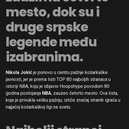
mesto, dok su i
druge srpske
legende među
izabranima.
Nikola Jokić
je ponovo u centru pažnje košarkaške
javnosti, jer je prema listi TOP 80 najboljih stranaca u
istoriji NBA, koju je objavio Hoopshype povodom 80
godina postojanja
NBA
, zauzeo četvrto mesto. Ova lista,
koja je privukla veliku pažnju, ističe značaj stranih igrača u
najjačoj košarkaškoj ligi na svetu.