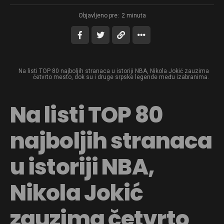
Objavljeno pre:
2 minuta
Na listi TOP 80 najboljih stranaca u istoriji NBA, Nikola Jokić zauzima
četvrto mesto, dok su i druge srpske legende među izabranima.
Na listi TOP 80
najboljih stranaca
u istoriji NBA,
Nikola Jokić
zauzima četvrto