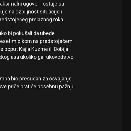
aksimalni ugovor i ostaje sa
uje na ozbiljnost situacije i
edstojećeg prelaznog roka.
ko bi pokušali da ubede
desetim pikom na predstojećem
če poput Kajla Kuzme ili Bobija
rčkog asa ukoliko ga rukovodstvo
umba bio presudan za osvajanje
 ove priče pratiće posebnu pažnju