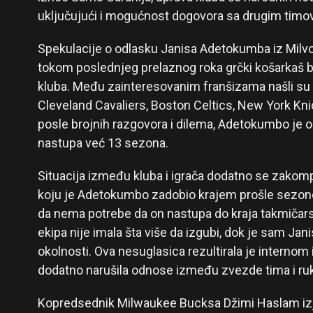
uključujući i mogućnost dogovora sa drugim timo
Spekulacije o odlasku Janisa Adetokumba iz Milvok
tokom poslednjeg prelaznog roka grčki košarkaš b
kluba. Među zainteresovanim franšizama našli s
Cleveland Cavaliers, Boston Celtics, New York Kni
posle brojnih razgovora i dilema, Adetokumbo je od
nastupa već 13 sezona.
Situacija između kluba i igrača dodatno se zakom
koju je Adetokumbo zadobio krajem prošle sezone.
da nema potrebe da on nastupa do kraja takmičar
ekipa nije imala šta više da izgubi, dok je sam Jan
okolnosti. Ova nesuglasica rezultirala je internom
dodatno narušila odnose između zvezde tima i ru
Kopredsednik Milwaukee Bucksa Džimi Haslam izjavi