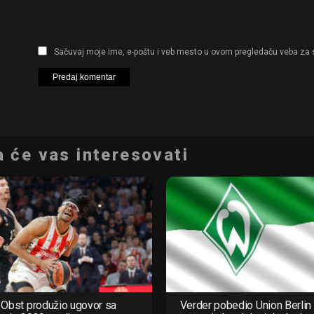
Sačuvaj moje ime, e-poštu i veb mesto u ovom pregledaču veba za 
 će vas interesovati
Obst produžio ugovor sa
Verder pobedio Union Berlin 