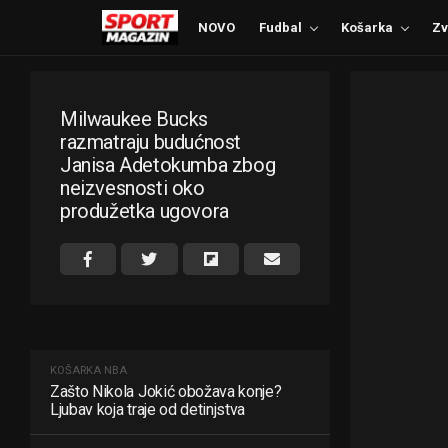
NOVO
Fudbal
Košarka
Zv
Milwaukee Bucks
razmatraju budućnost
Janisa Adetokumba zbog
neizvesnosti oko
produžetka ugovora
KOŠARKA
NBA
Zašto Nikola Jokić obožava konje?
Ljubav koja traje od detinjstva