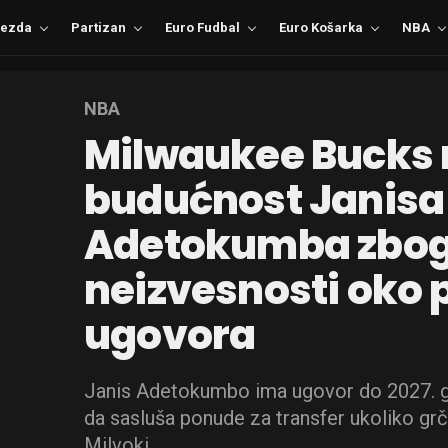
ezda
Partizan
Euro Fudbal
Euro Košarka
NBA
NBA
Milwaukee Bucks 
budućnost Janisa
Adetokumba zbo
neizvesnosti oko 
ugovora
Janis Adetokumbo ima ugovor do 2027. go
da sasluša ponude za transfer ukoliko grč
Milvoki