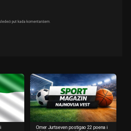
sledeći put kada komentarišem.
i
Omer Jurtseven postigao 22 poena i