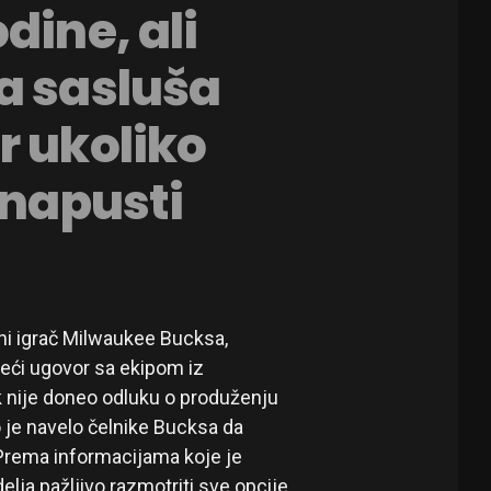
dine, ali
a sasluša
r ukoliko
 napusti
ni igrač Milwaukee Bucksa,
eći ugovor sa ekipom iz
 nije doneo odluku o produženju
o je navelo čelnike Bucksa da
 Prema informacijama koje je
lja pažljivo razmotriti sve opcije,