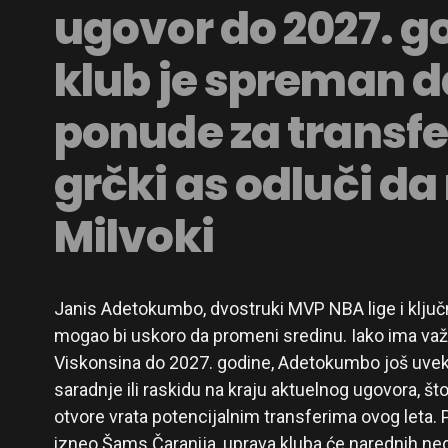
ugovor do 2027. go
klub je spreman d
ponude za transfe
grčki as odluči da
Milvoki
Janis Adetokumbo, dvostruki MVP NBA lige i ključ
mogao bi uskoro da promeni sredinu. Iako ima važ
Viskonsina do 2027. godine, Adetokumbo još uvek
saradnje ili raskidu na kraju aktuelnog ugovora, št
otvore vrata potencijalnim transferima ovog leta.
izneo Šams Čaranija, uprava kluba će narednih nede