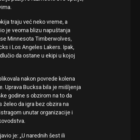
vima.
ija traju već neko vreme, a
io je veoma blizu napuštanja
u se Minnesota Timberwolves,
cks i Los Angeles Lakers. Ipak,
lučio da ostane u ekipi u kojoj
plikovala nakon povrede kolena
 Uprava Bucksa bila je mišljenja
ske godine s obzirom na to da
is želeo da igra bez obzira na
 istragom unutar organizacije i
kovodstva.
o je: „U narednih šest ili