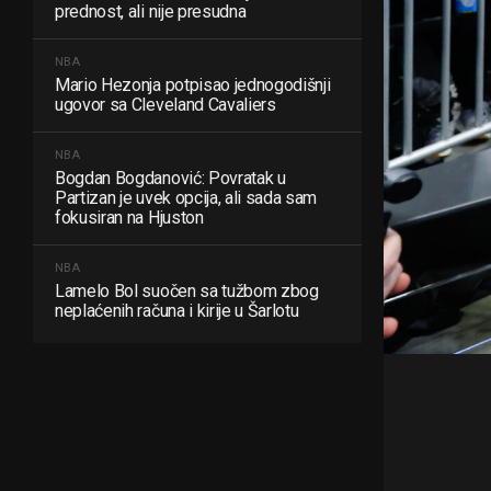
prednost, ali nije presudna
NBA
Mario Hezonja potpisao jednogodišnji
ugovor sa Cleveland Cavaliers
NBA
Bogdan Bogdanović: Povratak u
Partizan je uvek opcija, ali sada sam
fokusiran na Hjuston
NBA
Lamelo Bol suočen sa tužbom zbog
neplaćenih računa i kirije u Šarlotu