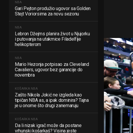
NBA
Gari Pejton produžio ugovor sa Golden
Stejt Voriorsima za novu sezonu
NBA
Lebron Džejms planira život u Njujorku
i putovanja na utakmice Filadelfije
helikopterom
NBA
Mario Hezonja potpisao za Cleveland
Cavaliers, ugovor bez garancije do
novembra
KOŠARKA
NBA
Zašto Nikola Jokić ne izgleda kao
tipičan NBA as, a ipak dominira? Tajna
je u onome što drugi zanemaruju
KOŠARKA
NBA
Da li nizak igrač može da postane
vrhunski košarkaš? Visina jeste