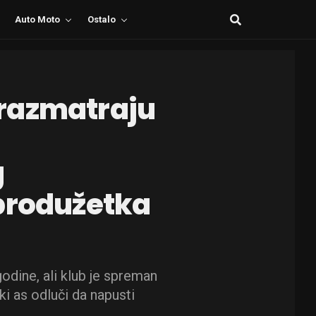
Auto Moto
Ostalo
razmatraju
g
produžetka
dine, ali klub je spreman
ki as odluči da napusti