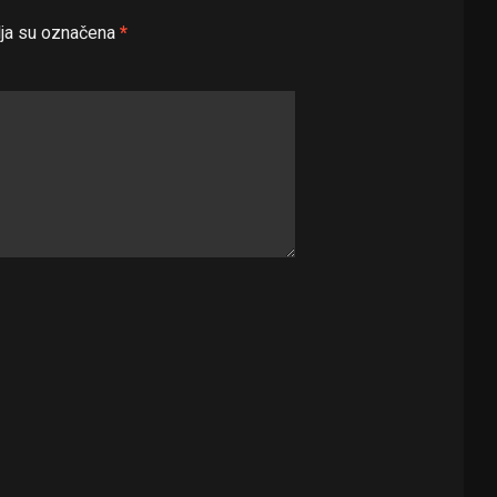
ja su označena
*