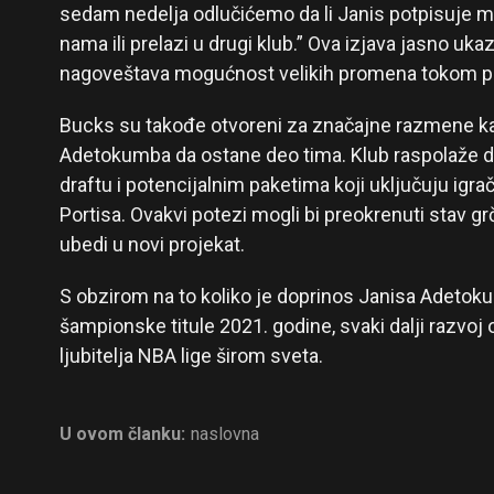
sedam nedelja odlučićemo da li Janis potpisuje m
nama ili prelazi u drugi klub.” Ova izjava jasno ukaz
nagoveštava mogućnost velikih promena tokom pr
Bucks su takođe otvoreni za značajne razmene ka
Adetokumba da ostane deo tima. Klub raspolaže 
draftu i potencijalnim paketima koji uključuju igra
Portisa. Ovakvi potezi mogli bi preokrenuti stav g
ubedi u novi projekat.
S obzirom na to koliko je doprinos Janisa Adetok
šampionske titule 2021. godine, svaki dalji razvoj
ljubitelja NBA lige širom sveta.
U ovom članku:
naslovna