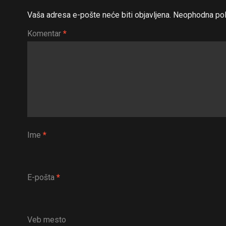
Vaša adresa e-pošte neće biti objavljena.
Neophodna pol
Komentar
*
Ime
*
E-pošta
*
Veb mesto