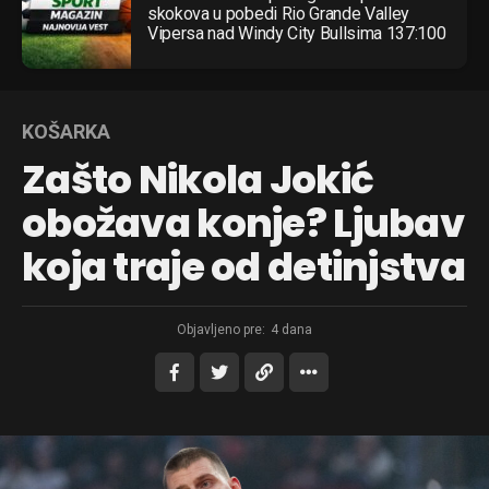
skokova u pobedi Rio Grande Valley
Vipersa nad Windy City Bullsima 137:100
KOŠARKA
Zašto Nikola Jokić
obožava konje? Ljubav
koja traje od detinjstva
Objavljeno pre:
4 dana