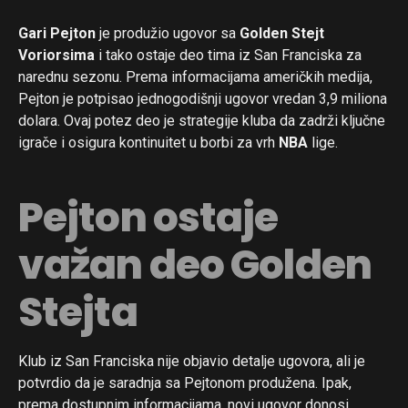
Gari Pejton
je produžio ugovor sa
Golden Stejt
Voriorsima
i tako ostaje deo tima iz San Franciska za
narednu sezonu. Prema informacijama američkih medija,
Pejton je potpisao jednogodišnji ugovor vredan 3,9 miliona
dolara. Ovaj potez deo je strategije kluba da zadrži ključne
igrače i osigura kontinuitet u borbi za vrh
NBA
lige.
Pejton ostaje
važan deo Golden
Stejta
Klub iz San Franciska nije objavio detalje ugovora, ali je
potvrdio da je saradnja sa Pejtonom produžena. Ipak,
prema dostupnim informacijama, novi ugovor donosi