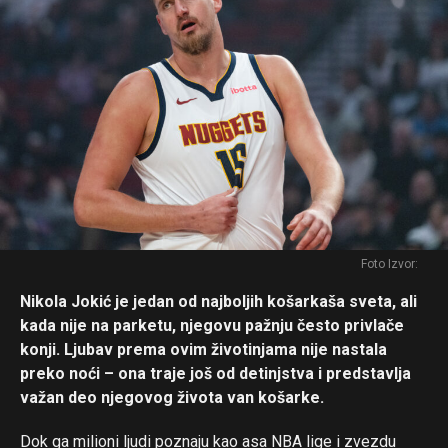
Foto Izvor:
Nikola Jokić je jedan od najboljih košarkaša sveta, ali
kada nije na parketu, njegovu pažnju često privlače
konji. Ljubav prema ovim životinjama nije nastala
preko noći – ona traje još od detinjstva i predstavlja
važan deo njegovog života van košarke.
Dok ga milioni ljudi poznaju kao asa NBA lige i zvezdu