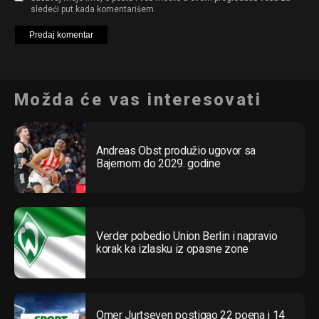
sledeći put kada komentarišem.
Možda će vas interesovati
Andreas Obst produžio ugovor sa
Bajernom do 2029. godine
Verder pobedio Union Berlin i napravio
korak ka izlasku iz opasne zone
Omer Jurtseven postigao 22 poena i 14