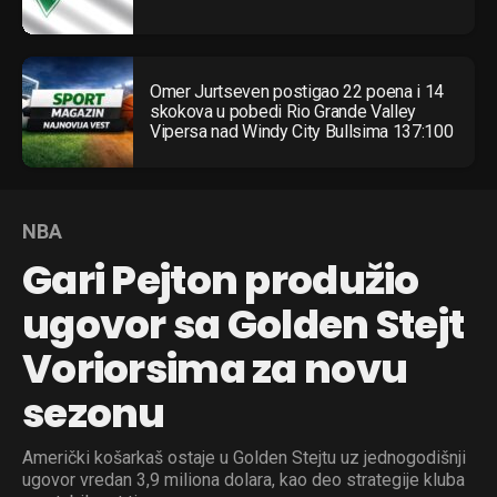
Omer Jurtseven postigao 22 poena i 14
skokova u pobedi Rio Grande Valley
Vipersa nad Windy City Bullsima 137:100
NBA
Gari Pejton produžio
ugovor sa Golden Stejt
Voriorsima za novu
sezonu
Američki košarkaš ostaje u Golden Stejtu uz jednogodišnji
ugovor vredan 3,9 miliona dolara, kao deo strategije kluba