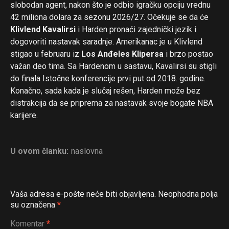
slobodan agent, nakon što je odbio igračku opciju vrednu
42 miliona dolara za sezonu 2026/27. Očekuje se da će
Klivlend Kavalirsi
i Harden pronaći zajednički jezik i
dogovoriti nastavak saradnje. Amerikanac je u Klivlend
stigao u februaru iz
Los Anđeles Klipersa
i brzo postao
važan deo tima. Sa Hardenom u sastavu, Kavalirsi su stigli
do finala Istočne konferencije prvi put od 2018. godine.
Konačno, sada kada je slučaj rešen, Harden može bez
distrakcija da se priprema za nastavak svoje bogate NBA
karijere.
U ovom članku:
naslovna
Vaša adresa e-pošte neće biti objavljena.
Neophodna polja
su označena
*
Komentar
*