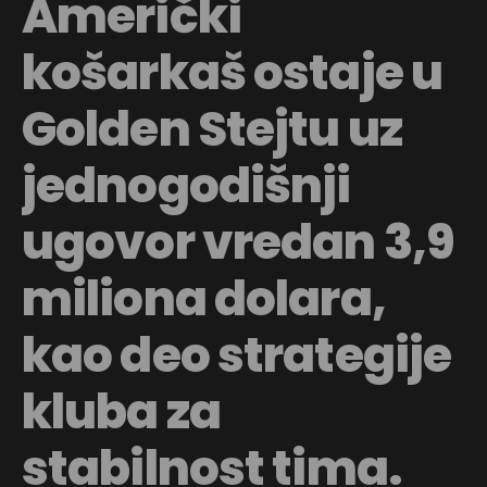
Američki
košarkaš ostaje u
Golden Stejtu uz
jednogodišnji
ugovor vredan 3,9
miliona dolara,
kao deo strategije
kluba za
stabilnost tima.