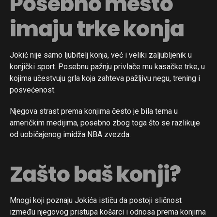
Posebno mesto
imaju trke konja
Jokić nije samo ljubitelj konja, već i veliki zaljubljenik u
konjički sport. Posebnu pažnju privlače mu kasačke trke, u
kojima učestvuju grla koja zahteva pažljivu negu, trening i
posvećenost.
Njegova strast prema konjima često je bila tema u
američkim medijima, posebno zbog toga što se razlikuje
od uobičajenog imidža NBA zvezda.
Zašto baš konji?
Mnogi koji poznaju Jokića ističu da postoji sličnost
između njegovog pristupa košarci i odnosa prema konjima