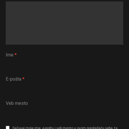
Ime
*
E-pošta
*
Veb mesto
Sačuvaj moje ime, e-poštu i veb mesto u ovom pregledaču veba za