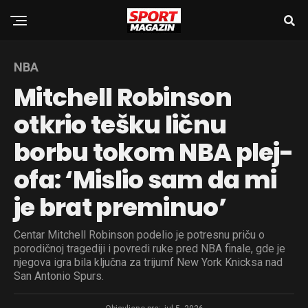
NBA
Mitchell Robinson
otkrio tešku ličnu
borbu tokom NBA plej-
ofa: ‘Mislio sam da mi
je brat preminuo’
Centar Mitchell Robinson podelio je potresnu priču o
porodičnoj tragediji i povredi ruke pred NBA finale, gde je
njegova igra bila ključna za trijumf New York Knicksa nad
San Antonio Spurs.