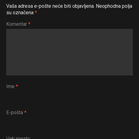
Vaša adresa e-pošte neće biti objavljena.
Neophodna polja
su označena
*
Komentar
*
Ime
*
E-pošta
*
Veb mesto