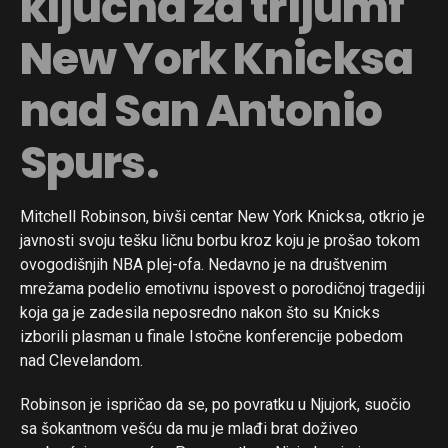
ključna za trijumf
New York Knicksa
nad San Antonio
Spurs.
Mitchell Robinson, bivši centar New York Knicksa, otkrio je
javnosti svoju tešku ličnu borbu kroz koju je prošao tokom
ovogodišnjih NBA plej-ofa. Nedavno je na društvenim
mrežama podelio emotivnu ispovest o porodičnoj tragediji
koja ga je zadesila neposredno nakon što su Knicks
izborili plasman u finale Istočne konferencije pobedom
nad Clevelandom.
Robinson je ispričao da se, po povratku u Njujork, suočio
sa šokantnom vešću da mu je mlađi brat doživeo