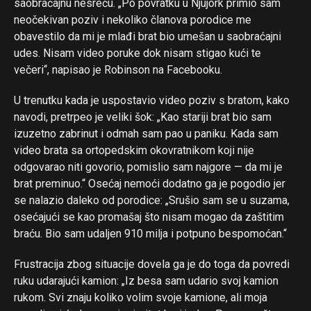
saobraćajnu nesreću. „Po povratku u Njujork primio sam
neočekivan poziv i nekoliko članova porodice me
obavestilo da mi je mlađi brat bio umešan u saobraćajni
udes. Nisam video poruke dok nisam stigao kući te
večeri“, napisao je Robinson na Facebooku.
U trenutku kada je uspostavio video poziv s bratom, kako
navodi, pretrpeo je veliki šok: „Kao stariji brat bio sam
izuzetno zabrinut i odmah sam pao u paniku. Kada sam
video brata sa ortopedskim okovratnikom koji nije
odgovarao niti govorio, pomislio sam najgore — da mi je
brat preminuo.“ Osećaj nemoći dodatno ga je pogodio jer
se nalazio daleko od porodice: „Srušio sam se u suzama,
osećajući se kao promašaj što nisam mogao da zaštitim
braću. Bio sam udaljen 910 milja i potpuno bespomoćan.“
Frustracija zbog situacije dovela ga je do toga da povredi
ruku udarajući kamion: „Iz besa sam udario svoj kamion
Flipboard
rukom. Svi znaju koliko volim svoje kamione, ali moja
Reddit