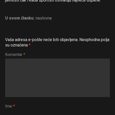
javnosti čak i kada sportisti ostvaruju najveće uspehe.
U ovom članku:
naslovna
Vaša adresa e-pošte neće biti objavljena.
Neophodna polja
su označena
*
Komentar
*
Ime
*