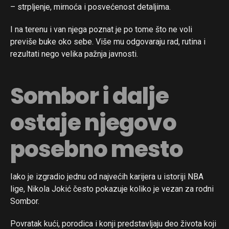
– strpljenje, mirnoća i posvećenost detaljima.
I na terenu i van njega poznat je po tome što ne voli
previše buke oko sebe. Više mu odgovaraju rad, rutina i
rezultati nego velika pažnja javnosti.
Sombor i dalje
ostaje njegovo
posebno mesto
Iako je izgradio jednu od najvećih karijera u istoriji NBA
lige, Nikola Jokić često pokazuje koliko je vezan za rodni
Sombor.
Povratak kući, porodica i konji predstavljaju deo života koji