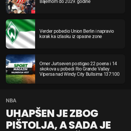
Bajernom do 2029. godine
Verder pobedio Union Berlin i napravio
korak ka izlasku iz opasne zone
Omer Jurtseven postigao 22 poena i 14
skokova u pobedi Rio Grande Valley
Vipersa nad Windy City Bullsima 137:100
NBA
UHAPŠEN JE ZBOG
PIŠTOLJA, A SADA JE