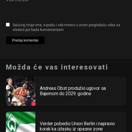
Sačuvaj moje ime, e-poštu i veb mesto u ovom pregledaču veba za
sledeći put kada komentarišem.
Možda će vas interesovati
Andreas Obst produžio ugovor sa
Bajernom do 2029. godine
Verder pobedio Union Berlin i napravio
korak ka izlasku iz opasne zone