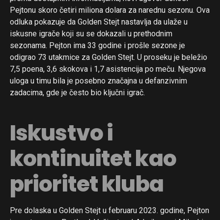
Pejtonu skoro četiri miliona dolara za narednu sezonu. Ova
odluka pokazuje da Golden Stejt nastavlja da ulaže u
iskusne igrače koji su se dokazali u prethodnim
sezonama. Pejton ima 33 godine i prošle sezone je
odigrao 73 utakmice za Golden Stejt. U proseku je beležio
7,5 poena, 3,6 skokova i 1,7 asistencija po meču. Njegova
uloga u timu bila je posebno značajna u defanzivnim
zadacima, gde je često bio ključni igrač.
Iskustvo i
kontinuitet kao
prioritet kluba
Pre dolaska u Golden Stejt u februaru 2023. godine, Pejton