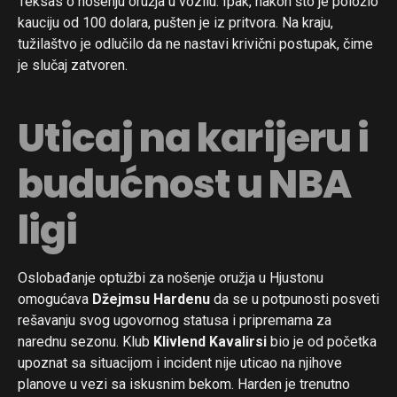
Teksas o nošenju oružja u vozilu. Ipak, nakon što je položio
kauciju od 100 dolara, pušten je iz pritvora. Na kraju,
tužilaštvo je odlučilo da ne nastavi krivični postupak, čime
je slučaj zatvoren.
Uticaj na karijeru i
budućnost u NBA
ligi
Oslobađanje optužbi za nošenje oružja u Hjustonu
omogućava
Džejmsu Hardenu
da se u potpunosti posveti
rešavanju svog ugovornog statusa i pripremama za
narednu sezonu. Klub
Klivlend Kavalirsi
bio je od početka
upoznat sa situacijom i incident nije uticao na njihove
planove u vezi sa iskusnim bekom. Harden je trenutno