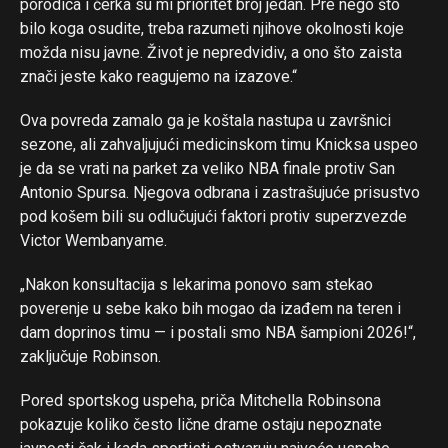
porodica i ćerka su mi prioritet broj jedan. Pre nego što
Pinterest
bilo koga osudite, treba razumeti njihove okolnosti koje
možda nisu javne. Život je nepredvidiv, a ono što zaista
Whatsapp
znači jeste kako reagujemo na izazove.“
Email
Ova povreda zamalo ga je koštala nastupa u završnici
sezone, ali zahvaljujući medicinskom timu Knicksa uspeo
je da se vrati na parket za veliko NBA finale protiv San
Antonio Spursa. Njegova odbrana i zastrašujuće prisustvo
pod košem bili su odlučujući faktori protiv superzvezde
Victor Wembanyame.
„Nakon konsultacija s lekarima ponovo sam stekao
poverenje u sebe kako bih mogao da izađem na teren i
dam doprinos timu — i postali smo NBA šampioni 2026!“,
zaključuje Robinson.
Pored sportskog uspeha, priča Mitchella Robinsona
pokazuje koliko često lične drame ostaju nepoznate