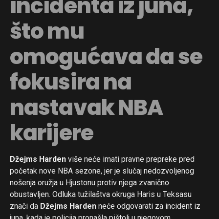
incidenta iz juna,
što mu
omogućava da se
fokusira na
nastavak NBA
karijere
Džejms Harden
više neće imati pravne prepreke pred
početak nove NBA sezone, jer je slučaj nedozvoljenog
nošenja oružja u Hjustonu protiv njega zvanično
obustavljen. Odluka tužilaštva okruga Haris u Teksasu
znači da
Džejms Harden
neće odgovarati za incident iz
juna, kada je policija pronašla pištolj u njegovom