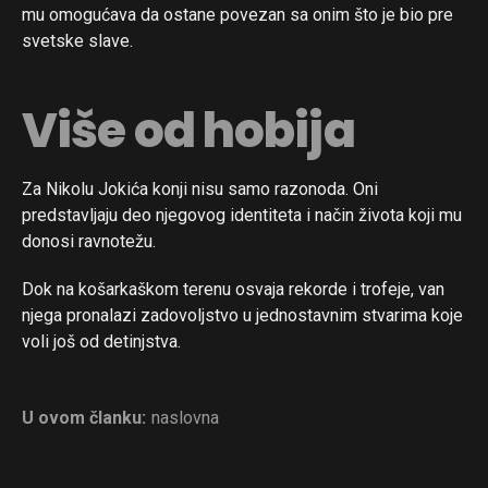
mu omogućava da ostane povezan sa onim što je bio pre
svetske slave.
Više od hobija
Za Nikolu Jokića konji nisu samo razonoda. Oni
predstavljaju deo njegovog identiteta i način života koji mu
donosi ravnotežu.
Dok na košarkaškom terenu osvaja rekorde i trofeje, van
njega pronalazi zadovoljstvo u jednostavnim stvarima koje
voli još od detinjstva.
U ovom članku:
naslovna