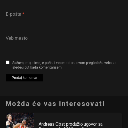
E-pošta
*
Veb mesto
Sačuvaj moje ime, e-poštu i veb mesto u ovom pregledaču veba za
sledeći put kada komentarišem.
Možda će vas interesovati
Andreas Obst produžio ugovor sa