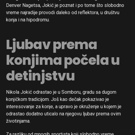
Denver Nagetsa, Jokić je poznat i po tome što slobodno
vreme najradije provodi daleko od reflektora, u društvu
konja i na hipodromu.
Ljubav prema
konjima počela u
detinjstvu
Nikola Jokić odrastao je u Somboru, gradu sa dugom
konjičkom tradicijom. Još kao dečak pokazivao je
interesovanje za konje, a upravo je okruženje u kojem je
odrastao dodatno uticalo na njegovu ljubav prema ovim
životinjama.
Za razliku od mnogih sportista koji slobodno vreme