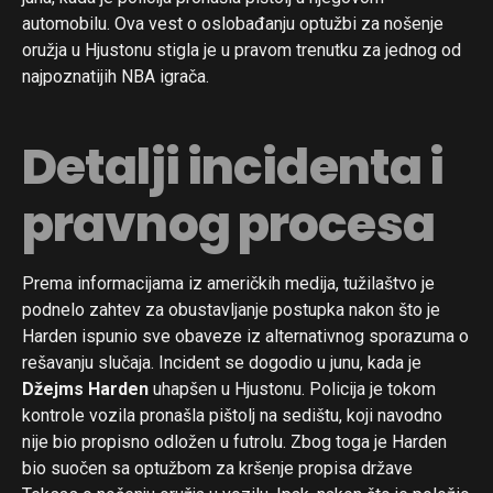
automobilu. Ova vest o oslobađanju optužbi za nošenje
oružja u Hjustonu stigla je u pravom trenutku za jednog od
najpoznatijih NBA igrača.
Detalji incidenta i
pravnog procesa
Prema informacijama iz američkih medija, tužilaštvo je
podnelo zahtev za obustavljanje postupka nakon što je
Harden ispunio sve obaveze iz alternativnog sporazuma o
rešavanju slučaja. Incident se dogodio u junu, kada je
Džejms Harden
uhapšen u Hjustonu. Policija je tokom
kontrole vozila pronašla pištolj na sedištu, koji navodno
nije bio propisno odložen u futrolu. Zbog toga je Harden
bio suočen sa optužbom za kršenje propisa države