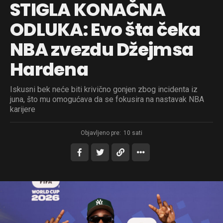
STIGLA KONAČNA
ODLUKA: Evo šta čeka
NBA zvezdu Džejmsa
Hardena
Iskusni bek neće biti krivično gonjen zbog incidenta iz
juna, što mu omogućava da se fokusira na nastavak NBA
karijere
Objavljeno pre:
10 sati