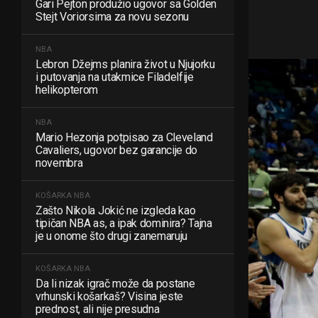
Gari Pejton produžio ugovor sa Golden
Stejt Voriorsima za novu sezonu
NBA
Lebron Džejms planira život u Njujorku
i putovanja na utakmice Filadelfije
helikopterom
NBA
Mario Hezonja potpisao za Cleveland
Cavaliers, ugovor bez garancije do
novembra
KOŠARKA
NBA
Zašto Nikola Jokić ne izgleda kao
tipičan NBA as, a ipak dominira? Tajna
je u onome što drugi zanemaruju
KOŠARKA
NBA
Da li nizak igrač može da postane
vrhunski košarkaš? Visina jeste
prednost, ali nije presudna