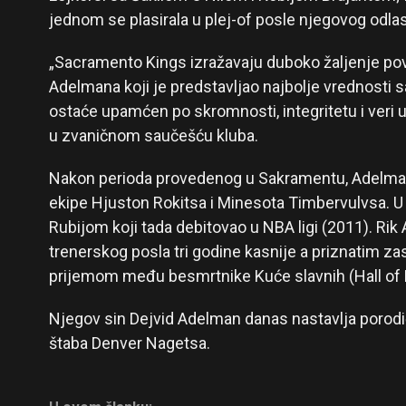
jednom se plasirala u plej-of posle njegovog odla
„Sacramento Kings izražavaju duboko žaljenje po
Adelmana koji je predstavljao najbolje vrednosti
ostaće upamćen po skromnosti, integritetu i veri 
u zvaničnom saučešću kluba.
Nakon perioda provedenog u Sakramentu, Adelma
ekipe Hjuston Rokitsa i Minesota Timbervulvsa. U 
Rubijom koji tada debitovao u NBA ligi (2011). Ri
trenerskog posla tri godine kasnije a priznatim z
prijemom među besmrtnike Kuće slavnih (Hall of 
Njegov sin Dejvid Adelman danas nastavlja porodič
štaba Denver Nagetsa.