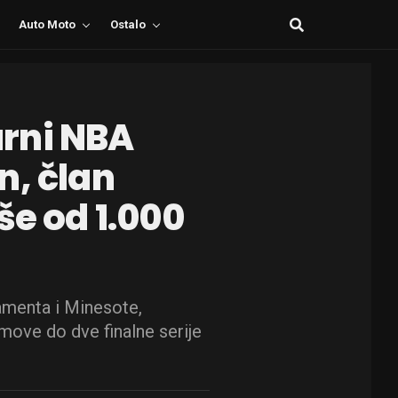
Auto Moto
Ostalo
rni NBA
n, član
še od 1.000
ramenta i Minesote,
move do dve finalne serije