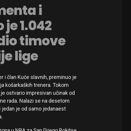
menta i
 je 1.042
dio timove
je lige
r i član Kuće slavnih, preminuo je
cija košarkaških trenera. Tokom
 je ostvario impresivan učinak od
ne rada. Nalazi se na desetom
i jedan je od samo jedanaest
a.
zona u NBA za San Dijego Rokitse,