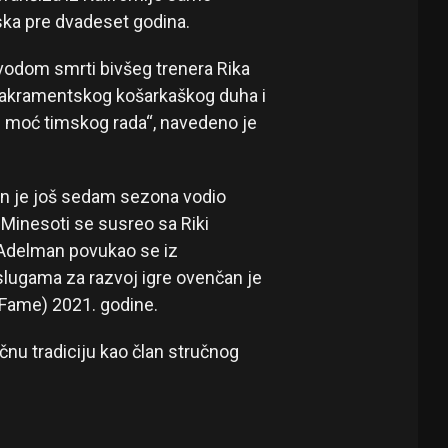
ska pre dvadeset godina.
vodom smrti bivšeg trenera Rika
 sakramentskog košarkaškog duha i
u moć timskog rada“, navedeno je
n je još sedam sezona vodio
Minesoti se susreo sa Riki
k Adelman povukao se iz
aslugama za razvoj igre ovenčan je
Fame) 2021. godine.
nu tradiciju kao član stručnog