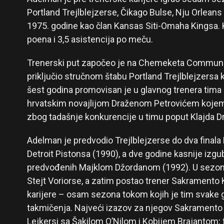
Portland Trejlblejzerse, Čikago Bulse, Nju Orleans 
1975. godine kao član Kansas Siti-Omaha Kingsa. K
poena i 3,5 asistencija po meču.
Trenerski put započeo je na Chemeketa Communit
priključio stručnom štabu Portland Trejlblejzersa
šest godina promovisan je u glavnog trenera tima 
hrvatskim novajlijom Draženom Petrovićem kojem
zbog tadašnje konkurencije u timu poput Klajda Dr
Adelman je predvodio Trejlblejzerse do dva finala
Detroit Pistonsa (1990), a dve godine kasnije izgub
predvođenih Majklom Džordanom (1992). U sezoni
Stejt Voriorse, a zatim postao trener Sakramento 
karijere – osam sezona tokom kojih je tim svake g
takmičenja. Najveći izazov za njegov Sakramento 
Lejkersi sa Šakilom O’Nilom i Kobijem Brajantom; f