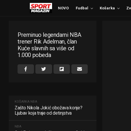
NOVO
Fudbal
Košarka
Zv
Preminuo legendarni NBA
trener Rik Adelman, član
Kuće slavnih sa više od
1.000 pobeda
KOŠARKA
NBA
Zašto Nikola Jokić obožava konje?
Ljubav koja traje od detinjstva
NBA