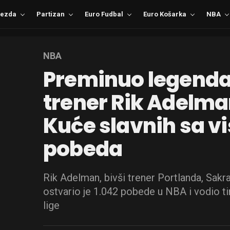
ezda
Partizan
Euro Fudbal
Euro Košarka
NBA
NBA
Preminuo legenda
trener Rik Adelma
Kuće slavnih sa vi
pobeda
Rik Adelman, bivši trener Portlanda, Sak
ostvario je 1.042 pobede u NBA i vodio ti
lige