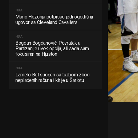
NBA
Mario Hezonja potpisao jednogodišnji
ugovor sa Cleveland Cavaliers
NBA
Bogdan Bogdanović: Povratak u
Partizan je uvek opcija, ali sada sam
fokusiran na Hjuston
NBA
Lamelo Bol suočen sa tužbom zbog
neplaćenih računa i kirije u Šarlotu