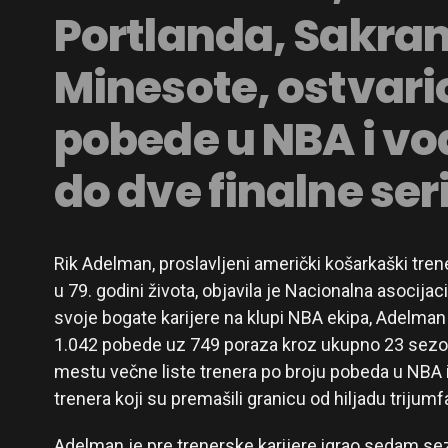
Portlanda, Sakra
Minesote, ostvario
pobede u NBA i vo
do dve finalne seri
Rik Adelman, proslavljeni američki košarkaški trene
u 79. godini života, objavila je Nacionalna asocija
svoje bogate karijere na klupi NBA ekipa, Adelman
1.042 pobede uz 749 poraza kroz ukupno 23 sezo
mestu večne liste trenera po broju pobeda u NBA 
trenera koji su premašili granicu od hiljadu trijumf
Adelman je pre trenerske karijere igrao sedam se