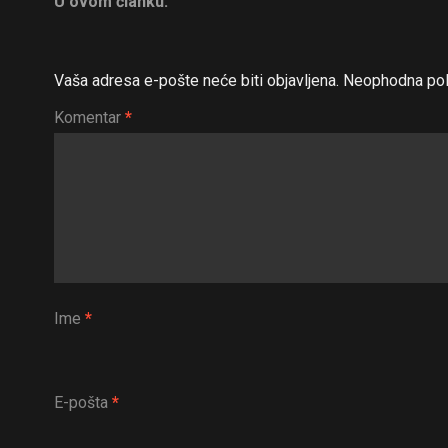
U ovom članku:
Vaša adresa e-pošte neće biti objavljena.
Neophodna pol
Komentar
*
Ime
*
E-pošta
*