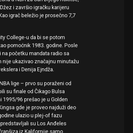
Džez i završio igračku karijeru
ao igrač beležio je prosečno 7,7
y College-u da bi se potom
 kao pomoćnik 1983. godine. Posle
i na početku mandata radio sa
 nije ukazivao značajnu minutažu
ekslera i Denija Ejndža.
 NBA lige – prvo su poraženi od
ili su finale od Čikago Bulsa
 1995/96 prešao je u Golden
Kingsa gde je proveo najduži deo
odine ulazio u plej-of fazu
predstavljali su Los Anđeles
ranšiza iz Kalifornije samo