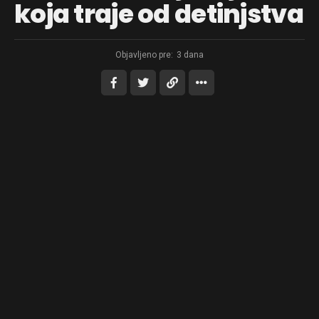
koja traje od detinjstva
Objavljeno pre:
3 dana