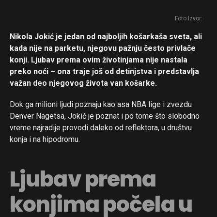
Foto Izvor:
Nikola Jokić je jedan od najboljih košarkaša sveta, ali
kada nije na parketu, njegovu pažnju često privlače
konji. Ljubav prema ovim životinjama nije nastala
preko noći – ona traje još od detinjstva i predstavlja
važan deo njegovog života van košarke.
Dok ga milioni ljudi poznaju kao asa NBA lige i zvezdu
Denver Nagetsa, Jokić je poznat i po tome što slobodno
vreme najradije provodi daleko od reflektora, u društvu
konja i na hipodromu.
Ljubav prema
konjima počela u