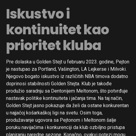
Iskustvo i
kontinuitet kao
prioritet kluba
Pre dolaska u Golden Stejt u februaru 2023. godine, Pejton
je nastupao za Portland, Vašington, LA Lejkerse i Milvoki.
Njegovo bogato iskustvo iz različitih NBA timova dodatno
doprinosi stabilnosti Golden Stejta. Klub je takođe
produžio saradnju sa Dentonijem Meltonom, što potvrđuje
nastavak politike kontinuiteta i jačanja tima. Na taj način,
Golden Stejt jasno pokazuje da želi da ostane konkurentan
u najjačoj košarkaškoj ligi na svetu. Osim toga,
produžavanje ugovora sa Pejtonom i Meltonom šalje
poruku navijačima i konkurenciji da klub ozbiljno pristupa
planiranju naredne sezone. Konačno, ovakvi potezi mogu