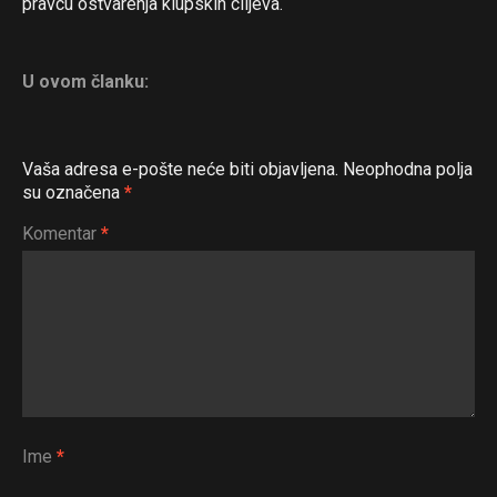
pravcu ostvarenja klupskih ciljeva.
U ovom članku:
Vaša adresa e-pošte neće biti objavljena.
Neophodna polja
su označena
*
Komentar
*
Ime
*