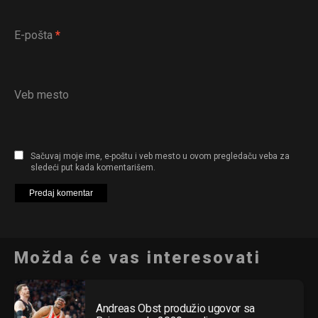
E-pošta
*
Veb mesto
Sačuvaj moje ime, e-poštu i veb mesto u ovom pregledaču veba za
sledeći put kada komentarišem.
Možda će vas interesovati
Andreas Obst produžio ugovor sa