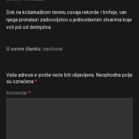
Dok na košarkaškom terenu osvaja rekorde i trofeje, van
njega pronalazi zadovoljstvo u jednostavnim stvarima koje
voli još od detinjstva.
U ovom članku:
naslovna
Vaša adresa e-pošte neće biti objavljena.
Neophodna polja
su označena
*
Komentar
*