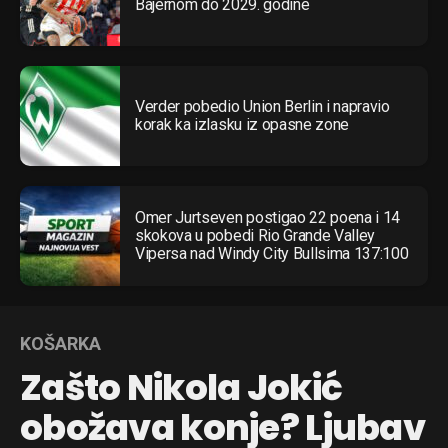
Bajernom do 2029. godine
Verder pobedio Union Berlin i napravio
korak ka izlasku iz opasne zone
Omer Jurtseven postigao 22 poena i 14
skokova u pobedi Rio Grande Valley
Vipersa nad Windy City Bullsima 137:100
KOŠARKA
Zašto Nikola Jokić
obožava konje? Ljubav