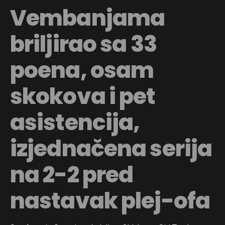
Vembanjama
briljirao sa 33
poena, osam
skokova i pet
asistencija,
izjednačena serija
na 2-2 pred
nastavak plej-ofa