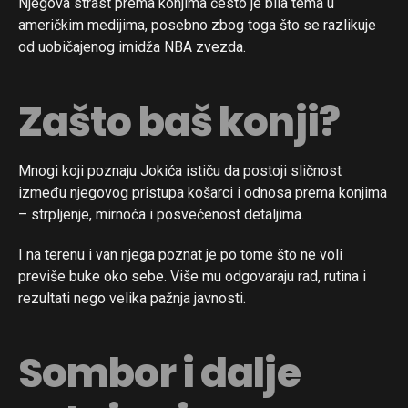
Njegova strast prema konjima često je bila tema u
američkim medijima, posebno zbog toga što se razlikuje
od uobičajenog imidža NBA zvezda.
Zašto baš konji?
Mnogi koji poznaju Jokića ističu da postoji sličnost
između njegovog pristupa košarci i odnosa prema konjima
– strpljenje, mirnoća i posvećenost detaljima.
I na terenu i van njega poznat je po tome što ne voli
previše buke oko sebe. Više mu odgovaraju rad, rutina i
rezultati nego velika pažnja javnosti.
Sombor i dalje