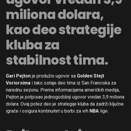
miliona dolara,
kao deo strategije
kluba za
stabilnost tima.
Gari Pejton
je produžio ugovor sa
Golden Stejt
Voriorsima
i tako ostaje deo tima iz San Franciska za
narednu sezonu. Prema informacijama američkih medija,
Pejton je potpisao jednogodišnji ugovor vredan 3,9 miliona
dolara. Ovaj potez deo je strategije kluba da zadrži ključne
igrače i osigura kontinuitet u borbi za vrh
NBA
lige.