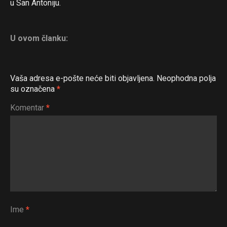
u San Antoniju.
U ovom članku:
Vaša adresa e-pošte neće biti objavljena.
Neophodna polja
su označena
*
Komentar
*
Ime
*