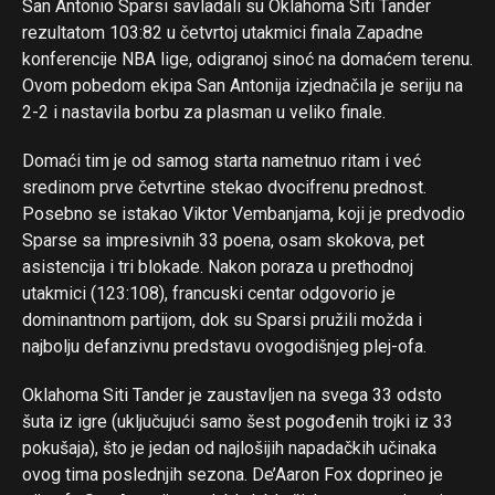
San Antonio Sparsi savladali su Oklahoma Siti Tander
rezultatom 103:82 u četvrtoj utakmici finala Zapadne
konferencije NBA lige, odigranoj sinoć na domaćem terenu.
Ovom pobedom ekipa San Antonija izjednačila je seriju na
2-2 i nastavila borbu za plasman u veliko finale.
Domaći tim je od samog starta nametnuo ritam i već
sredinom prve četvrtine stekao dvocifrenu prednost.
Posebno se istakao Viktor Vembanjama, koji je predvodio
Sparse sa impresivnih 33 poena, osam skokova, pet
asistencija i tri blokade. Nakon poraza u prethodnoj
utakmici (123:108), francuski centar odgovorio je
dominantnom partijom, dok su Sparsi pružili možda i
najbolju defanzivnu predstavu ovogodišnjeg plej-ofa.
Oklahoma Siti Tander je zaustavljen na svega 33 odsto
šuta iz igre (uključujući samo šest pogođenih trojki iz 33
pokušaja), što je jedan od najlošijih napadačkih učinaka
ovog tima poslednjih sezona. De’Aaron Fox doprineo je