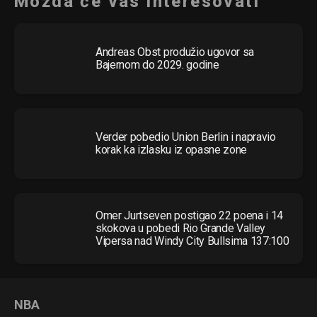
Možda će vas interesovati
Andreas Obst produžio ugovor sa
Bajernom do 2029. godine
Verder pobedio Union Berlin i napravio
korak ka izlasku iz opasne zone
Omer Jurtseven postigao 22 poena i 14
skokova u pobedi Rio Grande Valley
Vipersa nad Windy City Bullsima 137:100
NBA