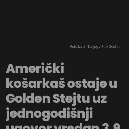
Foto Izvor: Tanjug / Rick Scuteri
Američki
košarkaš ostaje u
Golden Stejtu uz
jednogodišnji
ugovor vredan 3,9