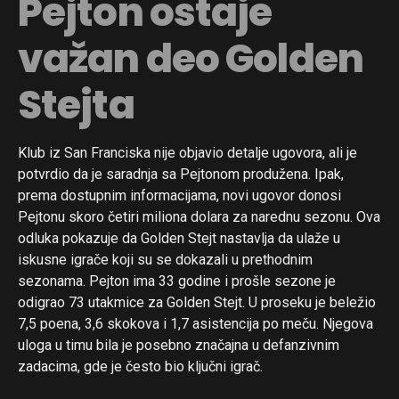
Pejton ostaje
važan deo Golden
Stejta
Klub iz San Franciska nije objavio detalje ugovora, ali je
potvrdio da je saradnja sa Pejtonom produžena. Ipak,
prema dostupnim informacijama, novi ugovor donosi
Pejtonu skoro četiri miliona dolara za narednu sezonu. Ova
odluka pokazuje da Golden Stejt nastavlja da ulaže u
iskusne igrače koji su se dokazali u prethodnim
sezonama. Pejton ima 33 godine i prošle sezone je
odigrao 73 utakmice za Golden Stejt. U proseku je beležio
7,5 poena, 3,6 skokova i 1,7 asistencija po meču. Njegova
uloga u timu bila je posebno značajna u defanzivnim
zadacima, gde je često bio ključni igrač.