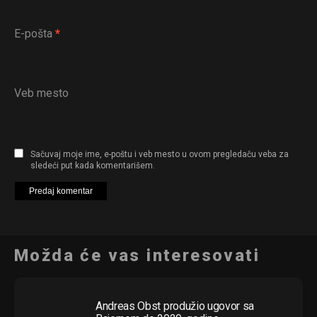
E-pošta
*
Veb mesto
Sačuvaj moje ime, e-poštu i veb mesto u ovom pregledaču veba za
sledeći put kada komentarišem.
Možda će vas interesovati
Andreas Obst produžio ugovor sa