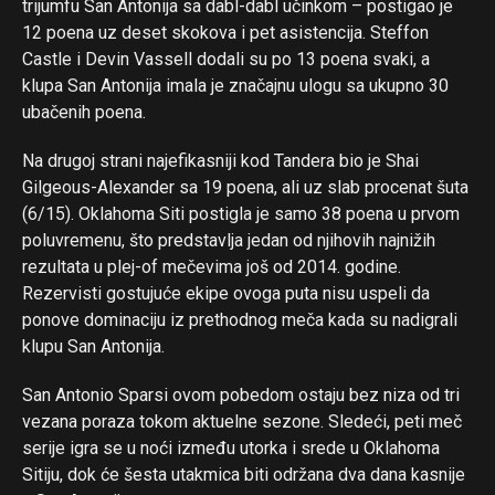
trijumfu San Antonija sa dabl-dabl učinkom – postigao je
12 poena uz deset skokova i pet asistencija. Steffon
Castle i Devin Vassell dodali su po 13 poena svaki, a
klupa San Antonija imala je značajnu ulogu sa ukupno 30
ubačenih poena.
Na drugoj strani najefikasniji kod Tandera bio je Shai
Gilgeous-Alexander sa 19 poena, ali uz slab procenat šuta
(6/15). Oklahoma Siti postigla je samo 38 poena u prvom
poluvremenu, što predstavlja jedan od njihovih najnižih
rezultata u plej-of mečevima još od 2014. godine.
Rezervisti gostujuće ekipe ovoga puta nisu uspeli da
ponove dominaciju iz prethodnog meča kada su nadigrali
klupu San Antonija.
San Antonio Sparsi ovom pobedom ostaju bez niza od tri
vezana poraza tokom aktuelne sezone. Sledeći, peti meč
serije igra se u noći između utorka i srede u Oklahoma
Sitiju, dok će šesta utakmica biti održana dva dana kasnije