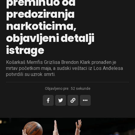
preminuo od
predoziranja
narkoticima,
objavljeni detalji
istrage
Košarkaš Memfis Grizlisa Brendon Klark pronađen je
mrtav početkom maja, a sudski veštaci iz Los Anđelesa
potvrdili su uzrok smrti.
Objavljeno pre:
52 sekunde