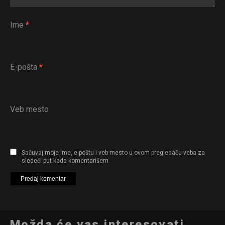
Ime
*
E-pošta
*
Veb mesto
Sačuvaj moje ime, e-poštu i veb mesto u ovom pregledaču veba za
sledeći put kada komentarišem.
Možda će vas interesovati