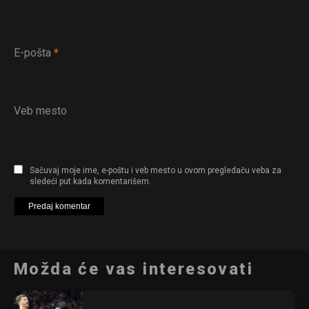
E-pošta
*
Veb mesto
Sačuvaj moje ime, e-poštu i veb mesto u ovom pregledaču veba za
sledeći put kada komentarišem.
Možda će vas interesovati