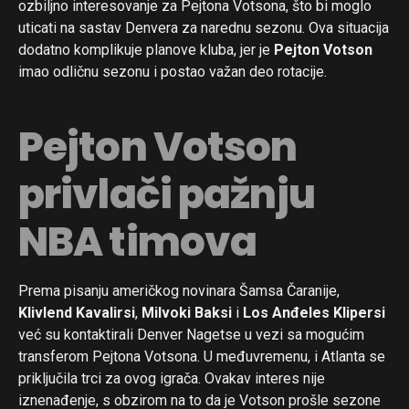
ozbiljno interesovanje za Pejtona Votsona, što bi moglo
uticati na sastav Denvera za narednu sezonu. Ova situacija
dodatno komplikuje planove kluba, jer je
Pejton Votson
imao odličnu sezonu i postao važan deo rotacije.
Pejton Votson
privlači pažnju
NBA timova
Prema pisanju američkog novinara Šamsa Čaranije,
Klivlend Kavalirsi
,
Milvoki Baksi
i
Los Anđeles Klipersi
već su kontaktirali Denver Nagetse u vezi sa mogućim
transferom Pejtona Votsona. U međuvremenu, i Atlanta se
priključila trci za ovog igrača. Ovakav interes nije
iznenađenje, s obzirom na to da je Votson prošle sezone