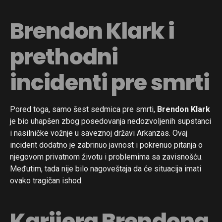
Brendon Klark i
prethodni
incidenti pre smrti
Pored toga, samo šest sedmica pre smrti,
Brendon Klark
je bio uhapšen zbog posedovanja nedozvoljenih supstanci
i nasilničke vožnje u saveznoj državi Arkanzas. Ovaj
incident dodatno je zabrinuo javnost i pokrenuo pitanja o
njegovom privatnom životu i problemima sa zavisnošću.
Međutim, tada nije bilo nagoveštaja da će situacija imati
ovako tragičan ishod.
Karijera Brendona