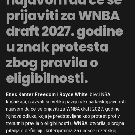
prijaviti za WNBA
draft 2027. godine
u znak protesta
zbog pravila o
eligibilnosti.
Enes Kanter Freedom
i
Royce White
, bivši NBA
košarkaši, izazvali su veliku pažnju u košarkaškoj javnosti
najavom da će se prijaviti za WNBA draft 2027. godine.
Njihova odluka, koja je predstavljena kao protest protiv
trenutnih pravila o eligibilnosti u
WNBA
, otvorila je brojna
pitanja o definiciji i kriterijumima za učešće u ženskoj