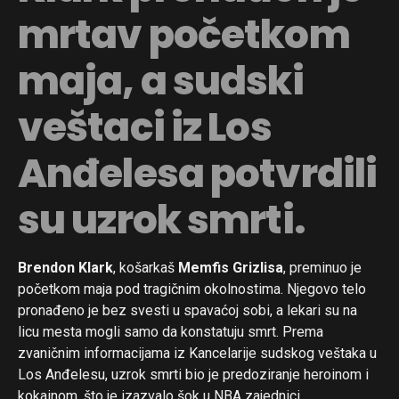
mrtav početkom
maja, a sudski
veštaci iz Los
Anđelesa potvrdili
su uzrok smrti.
Brendon Klark
, košarkaš
Memfis Grizlisa
, preminuo je
početkom maja pod tragičnim okolnostima. Njegovo telo
pronađeno je bez svesti u spavaćoj sobi, a lekari su na
licu mesta mogli samo da konstatuju smrt. Prema
zvaničnim informacijama iz Kancelarije sudskog veštaka u
Los Anđelesu, uzrok smrti bio je predoziranje heroinom i
kokainom, što je izazvalo šok u NBA zajednici.