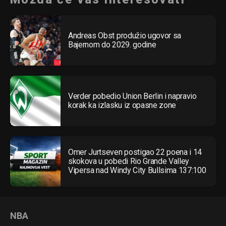
Andreas Obst produžio ugovor sa
Bajernom do 2029. godine
Verder pobedio Union Berlin i napravio
korak ka izlasku iz opasne zone
Omer Jurtseven postigao 22 poena i 14
skokova u pobedi Rio Grande Valley
Vipersa nad Windy City Bullsima 137:100
NBA