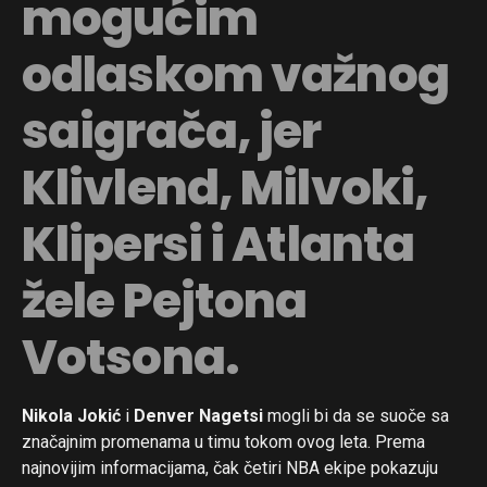
mogućim
odlaskom važnog
saigrača, jer
Klivlend, Milvoki,
Klipersi i Atlanta
žele Pejtona
Votsona.
Nikola Jokić
i
Denver Nagetsi
mogli bi da se suoče sa
značajnim promenama u timu tokom ovog leta. Prema
najnovijim informacijama, čak četiri NBA ekipe pokazuju