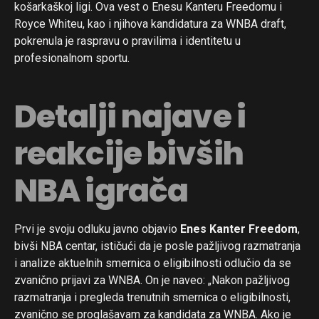
košarkaškoj ligi. Ova vest o Enesu Kanteru Freedomu i
Royce Whiteu, kao i njihova kandidatura za WNBA draft,
pokrenula je raspravu o pravilima i identitetu u
profesionalnom sportu.
Detalji najave i
reakcije bivših
NBA igrača
Prvi je svoju odluku javno objavio
Enes Kanter Freedom
,
bivši NBA centar, ističući da je posle pažljivog razmatranja
i analize aktuelnih smernica o eligibilnosti odlučio da se
zvanično prijavi za WNBA. On je naveo: „Nakon pažljivog
razmatranja i pregleda trenutnih smernica o eligibilnosti,
zvanično se proglašavam za kandidata za WNBA. Ako je