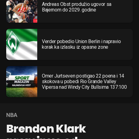
Andreas Obst produžio ugovor sa
Bajernom do 2029. godine
Verder pobedio Union Berlin i napravio
korak ka izlasku iz opasne zone
Omer Jurtseven postigao 22 poena i 14
skokova u pobedi Rio Grande Valley
Vipersa nad Windy City Bullsima 137:100
NBA
Brendon Klark