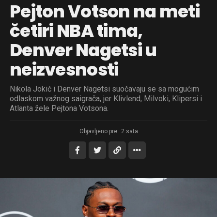
Pejton Votson na meti
četiri NBA tima,
Denver Nagetsi u
neizvesnosti
Nikola Jokić i Denver Nagetsi suočavaju se sa mogućim
odlaskom važnog saigrača, jer Klivlend, Milvoki, Klipersi i
Atlanta žele Pejtona Votsona.
Objavljeno pre:
2 sata