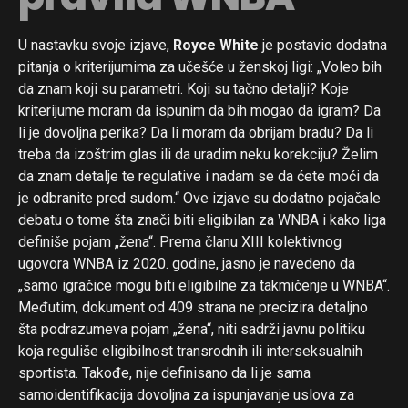
U nastavku svoje izjave,
Royce White
je postavio dodatna
pitanja o kriterijumima za učešće u ženskoj ligi: „Voleo bih
da znam koji su parametri. Koji su tačno detalji? Koje
kriterijume moram da ispunim da bih mogao da igram? Da
li je dovoljna perika? Da li moram da obrijam bradu? Da li
treba da izoštrim glas ili da uradim neku korekciju? Želim
da znam detalje te regulative i nadam se da ćete moći da
je odbranite pred sudom.“ Ove izjave su dodatno pojačale
debatu o tome šta znači biti eligibilan za WNBA i kako liga
definiše pojam „žena“. Prema članu XIII kolektivnog
ugovora WNBA iz 2020. godine, jasno je navedeno da
„samo igračice mogu biti eligibilne za takmičenje u WNBA“.
Međutim, dokument od 409 strana ne precizira detaljno
šta podrazumeva pojam „žena“, niti sadrži javnu politiku
koja reguliše eligibilnost transrodnih ili interseksualnih
sportista. Takođe, nije definisano da li je sama
samoidentifikacija dovoljna za ispunjavanje uslova za