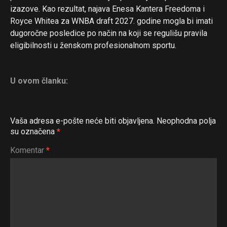
izazove. Kao rezultat, najava Enesa Kantera Freedoma i
Royce Whitea za WNBA draft 2027. godine mogla bi imati
dugoročne posledice po način na koji se regulišu pravila
eligibilnosti u ženskom profesionalnom sportu.
U ovom članku:
Vaša adresa e-pošte neće biti objavljena.
Neophodna polja
su označena
*
Komentar
*