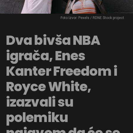
Foto Izvor: Pexels / RDNE Stock project
Dva bivša NBA
igrača, Enes
Kanter Freedom i
Royce White,
izazvali su
polemiku
najavom da će se