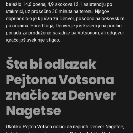
beležio 14,6 poena, 4,9 skokova i 2,1 asistenciju po
utakmici, uz prosečno 30 minuta na terenu. Njegov
doprinos bio je ključan za Denver, posebno na bekovskim
pozicijama. Pored toga, Denver je još krajem juna poslao
ponudu za produženje saradnje sa Votsonom, ali odgovor
igrača još uvek nije stigao.
Šta bi odlazak
Pejtona Votsona
značio za Denver
Nagetse
Ukoliko Pejton Votson odluči da napusti Denver Nagetse,