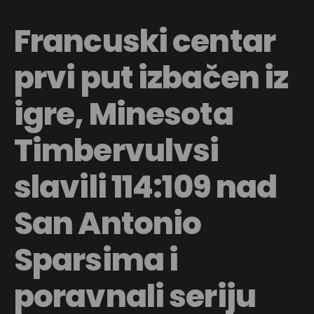
Francuski centar
prvi put izbačen iz
igre, Minesota
Timbervulvsi
slavili 114:109 nad
San Antonio
Sparsima i
poravnali seriju