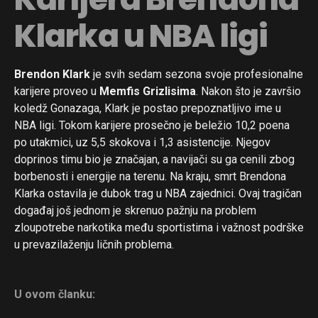
Klarka u NBA ligi
Brendon Klark
je svih sedam sezona svoje profesionalne
karijere proveo u
Memfis Grizlisima
. Nakon što je završio
koledž Gonazaga, Klark je postao prepoznatljivo ime u
NBA ligi. Tokom karijere prosečno je beležio 10,2 poena
po utakmici, uz 5,5 skokova i 1,3 asistencije. Njegov
doprinos timu bio je značajan, a navijači su ga cenili zbog
borbenosti i energije na terenu. Na kraju, smrt Brendona
Klarka ostavila je dubok trag u NBA zajednici. Ovaj tragičan
događaj još jednom je skrenuo pažnju na problem
zloupotrebe narkotika među sportistima i važnost podrške
u prevazilaženju ličnih problema.
Flipboard
Reddit
U ovom članku:
Pinterest