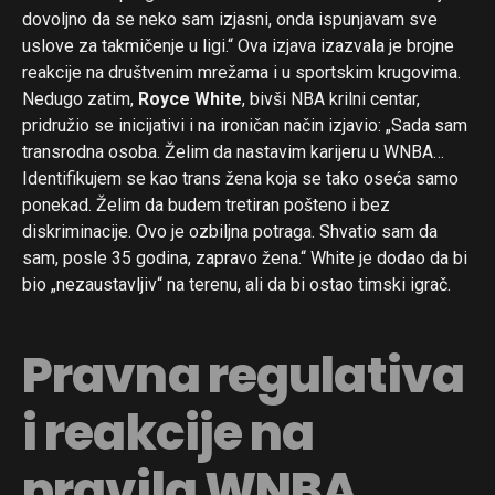
dovoljno da se neko sam izjasni, onda ispunjavam sve
uslove za takmičenje u ligi.“ Ova izjava izazvala je brojne
reakcije na društvenim mrežama i u sportskim krugovima.
Nedugo zatim,
Royce White
, bivši NBA krilni centar,
pridružio se inicijativi i na ironičan način izjavio: „Sada sam
transrodna osoba. Želim da nastavim karijeru u WNBA…
Identifikujem se kao trans žena koja se tako oseća samo
ponekad. Želim da budem tretiran pošteno i bez
diskriminacije. Ovo je ozbiljna potraga. Shvatio sam da
sam, posle 35 godina, zapravo žena.“ White je dodao da bi
bio „nezaustavljiv“ na terenu, ali da bi ostao timski igrač.
Pravna regulativa
i reakcije na
pravila WNBA