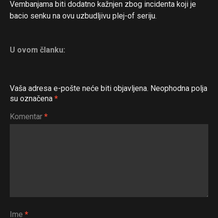
Vembanjama biti dodatno kažnjen zbog incidenta koji je
bacio senku na ovu uzbudljivu plej-of seriju.
U ovom članku:
Flipboard
Vaša adresa e-pošte neće biti objavljena.
Neophodna polja
su označena
*
Reddit
Komentar
*
Pinterest
Whatsapp
Email
Ime
*