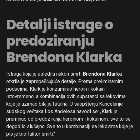
Detalji istrage o
predoziranju
Brendona Klarka
Istraga koja je usledila nakon smrti
Brendona Klarka
otkrila je zaprepašćujuće detalje. Prema preliminarnim
podacima, Klark je konzumirao heroin i kokain
istovremeno, a kombinacija ovih supstanci sa lekovima
koje je uzimao bila je fatalna. U saopštenju Kancelarije
sudskog veštaka Los Anđelesa navodi se: „Klark je
preminuo od predoziranja heroinom i kokainom, sve to se
dogodilo slučajno. Sve to u kombinaciji sa lekovima koje je
pio je bio faktor smrti.“