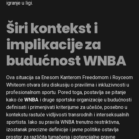
igranje u ligi.
Širi kontekst i
implikacije za
budućnost WNBA
Ova situacija sa Enesom Kanterom Freedomom i Royceom
Whiteom otvara širu diskusiju o pravilima i inkluzivnosti u
profesionalnom sportu. Pored toga, postavlja se pitanje
kako će
WNBA
i druge sportske organizacije u budućnosti
definisati i primenjivati kriterijume za učešće, posebno u
kontekstu rastuće vidljivosti transrodnih i interseksualnih
sportista. Iako su pravila WNBA trenutno restriktivna,
izostanak precizne definicije i javne politike ostavlja
prostor za različita tumačenja i potencijalne pravne