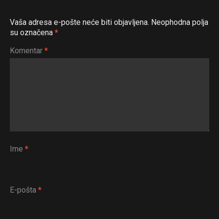
Whatsapp
Vaša adresa e-pošte neće biti objavljena.
Neophodna polja
Email
su označena
*
Komentar
*
Ime
*
E-pošta
*