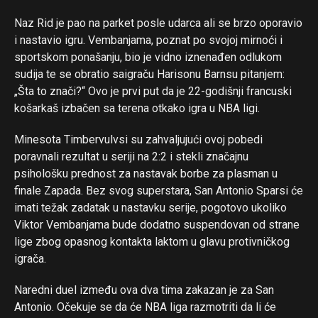
Naz Rid je pao na parket posle udarca ali se brzo oporavio
i nastavio igru. Vembanjama, poznat po svojoj mirnoći i
sportskom ponašanju, bio je vidno iznenađen odlukom
sudija te se obratio saigraču Harisonu Barnsu pitanjem:
„Šta to znači?“ Ovo je prvi put da je 22-godišnji francuski
košarkaš izbačen sa terena otkako igra u NBA ligi.
Minesota Timbervulvsi su zahvaljujući ovoj pobedi
poravnali rezultat u seriji na 2:2 i stekli značajnu
psihološku prednost za nastavak borbe za plasman u
finale Zapada. Bez svog superstara, San Antonio Sparsi će
imati težak zadatak u nastavku serije, pogotovo ukoliko
Viktor Vembanjama bude dodatno suspendovan od strane
lige zbog opasnog kontakta laktom u glavu protivničkog
igrača.
Naredni duel između ova dva tima zakazan je za San
Antonio. Očekuje se da će NBA liga razmotriti da li će