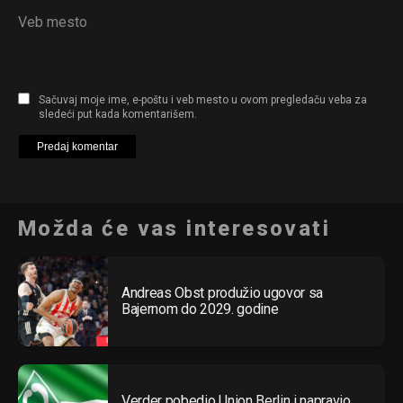
Veb mesto
Sačuvaj moje ime, e-poštu i veb mesto u ovom pregledaču veba za
sledeći put kada komentarišem.
Možda će vas interesovati
Andreas Obst produžio ugovor sa
Bajernom do 2029. godine
Verder pobedio Union Berlin i napravio