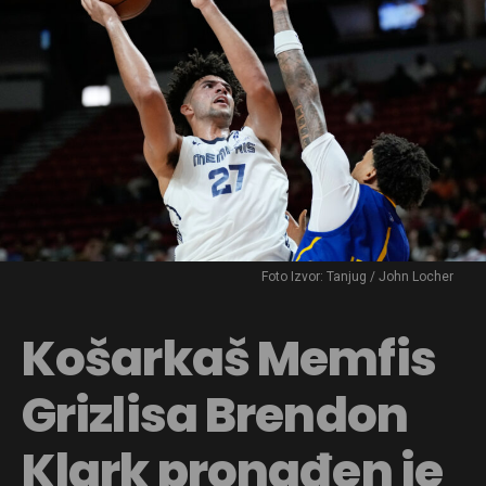
Foto Izvor: Tanjug / John Locher
Košarkaš Memfis
Grizlisa Brendon
Klark pronađen je