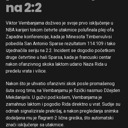
na 2:2
Viktor Vembanjama doživeo je svoje prvo isključenje u
NBA karijeri tokom četvrte utakmice polufinala plej-ofa
Zapadne konferencije, kada je Minesota Timbervulvsi
pobedila San Antonio Sparse rezultatom 114:109 i tako
izjednačila seriju na 2:2. Incident se dogodio početkom
druge četvrtine u hali Sparsa, kada je francuski centar
nakon ofanzivnog skoka laktom udario Naza Rida u
predelu vrata i vilice.
Nakon što je uhvatio ofanzivni skok posle promašenog
šuta svog tima, na Vembanjamu je fizički nasrnuo Džejden
Mekdanijels. U gužvi pod košem, Vembanjama je
zamahnuo laktom i pogodio Rida direktno u vrat. Sudije su
odmah signalizirale prekršaj, a nakon pregledanja snimka
dodeljena mu je flagrant-2 lična greška, što automatski
znači isključenje sa utakmice.