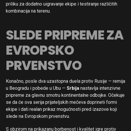
priliku za dodatno uigravanje ekipe i testiranje različitih
kombinacija na terenu.
SLEDE PRIPREME ZA
Flipboard
Reddit
EVROPSKO
Pinterest
Whatsapp
PRVENSTVO
Email
Konačno, posle dva uzastopna duela protiv Rusije — remija
u Beogradu i pobede u Ubu —
Srbija
nastavlja intenzivne
pripreme za glavnu smotru kontinentalne odbojke. Očekuje
se da će ova serija prijateljskih mečeva doprineti formi
ekipe i dati realan prikaz mogućnosti pred izazove koji
slede na Evropskom prvenstvu.
S obzirom na prikazanu borbenost i kvalitet igre protiv