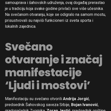
samouprava i šahovskih udruženja, ovaj događaj prerastao
je u tradiciju koja svake godine privlači sve više učesnika.
Na svečanom otvaranju, koje se odigralo na samom mostu,
prisustvovali su najviši funkcioneri iz sveta sporta i
lokalnih zajednica.
Svečano
otvaranje i značaj
manifestacije
‘Ljudi i mostovi’
Manifestaciju su svečano otvorili
Andrija Jorgić
,
predsednik Šahovskog saveza Srbije,
Bojan Ivanović
,
gradonačelnik Zvornika,
Zoran Jevtić
, predsednik opštine