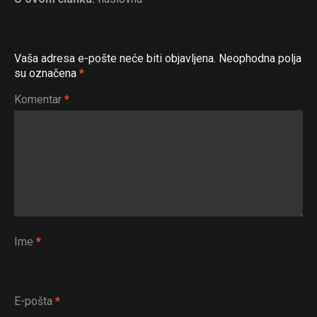
Vaša adresa e-pošte neće biti objavljena.
Neophodna polja
su označena
*
Komentar
*
Ime
*
E-pošta
*