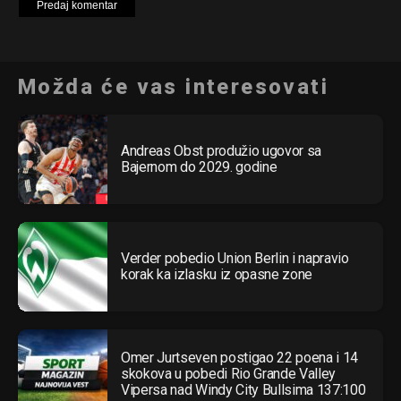
Možda će vas interesovati
Andreas Obst produžio ugovor sa
Bajernom do 2029. godine
Verder pobedio Union Berlin i napravio
korak ka izlasku iz opasne zone
Omer Jurtseven postigao 22 poena i 14
skokova u pobedi Rio Grande Valley
Vipersa nad Windy City Bullsima 137:100