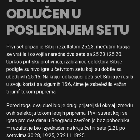
ODLUČEN U
POSLEDNJEM SETU
Prvi set pripao je Srbiji rezultatom 25:23, međutim Rusija
se vratila i osvojila naredna dva seta sa 25:23 i 25:20.
Uprkos pritisku protivnica, izabranice selektora Srbije
podigle su nivo igre u četvrtom setu koji su dobile sa
ubedljivih 25:16. Na kraju, odlučujući peti set Srbija je rešila
u svoju korist sa sigurnih 15:6, čime je zabeležila važan
trijumf tokom priprema.
Pored toga, ovaj duel bio je drugi prijateljski okršaj između
ovih selekcija tokom letnjih priprema. Prvi susret koji se
igrao pre dva dana u Beogradu završen je bez pobednika
— rezultat je bio izjednačen na kraju četiri seta (2:2), po
setovima 30:28, 19:25, 25:21 i 18:25.