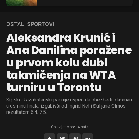
OSTALI SPORTOVI
Aleksandra Krunić i
Ana Danilina poražene
u prvom kolu dubl
takmičenja na WTA
turniru u Torontu
Srpsko-kazahstanski par nije uspeo da obezbedi plasman
u osminu finala, izgubivši od Ingrid Nel i Đulijane Olmos
rezultatom 6:4, 7:5.
Objavljeno pre:
4 sata