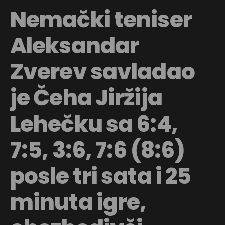
Nemački teniser
Aleksandar
Zverev savladao
je Čeha Jiržija
Lehečku sa 6:4,
7:5, 3:6, 7:6 (8:6)
posle tri sata i 25
minuta igre,