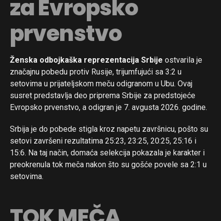
za Evropsko
prvenstvo
Ženska odbojkaška reprezentacija Srbije
ostvarila je
značajnu pobedu protiv Rusije, trijumfujući sa 3:2 u
setovima u prijateljskom meču odigranom u Ubu. Ovaj
susret predstavlja deo priprema Srbije za predstojeće
Evropsko prvenstvo, a odigran je 7. avgusta 2026. godine.
Srbija je do pobede stigla kroz napetu završnicu, pošto su
setovi završeni rezultatima 25:23, 23:25, 20:25, 25:16 i
15:6. Na taj način, domaća selekcija pokazala je karakter i
preokrenula tok meča nakon što su gošće povele sa 2:1 u
setovima.
TOK MEČA