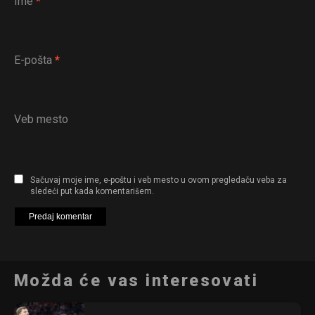
Ime
*
E-pošta
*
Veb mesto
Sačuvaj moje ime, e-poštu i veb mesto u ovom pregledaču veba za
sledeći put kada komentarišem.
Možda će vas interesovati