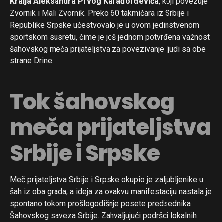
Kralja Aleksandra Prvog Karađorđevića
, koji povezuje
Zvornik i Mali Zvornik. Preko 60 takmičara iz Srbije i
Republike Srpske učestvovalo je u ovom jedinstvenom
sportskom susretu, čime je još jednom potvrđena važnost
šahovskog meča prijateljstva za povezivanje ljudi sa obe
strane Drine.
Tok šahovskog
meča prijateljstva
Srbije i Srpske
Meč prijateljstva Srbije i Srpske okupio je zaljubljenike u
šah iz oba grada, a ideja za ovakvu manifestaciju nastala je
spontano tokom prošlogodišnje posete predsednika
Šahovskog saveza Srbije. Zahvaljujući podršci lokalnih