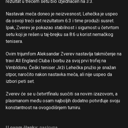
rezultat u trećem setu bio izjednačen na 3:3.
Nastavak meča doneo je neizvesnost; Lehečka je uspeo
da osvoji treći set rezultatom 6:3 i time produži susret.
Ipak, Zverev je pokazao stabilnost i sigurnost u četvrtom
setu koji je rešen u taj-brejku sa 8:6 u korist nemačkog
tenisera.
Ovim trijumfom Aleksandar Zverev nastavlja takmičenje na
travi All England Cluba i borbu za svoj prvi trofej na
Vimbldonu. Češki teniser Jirži Lehečka pružio je snažan
otpor, naročito nakon nastavka meča, ali nije uspeo da
izbori peti set.
Flipboard
Zverev će se u četvrtfinalu suočiti sa novim izazovom, a
Reddit
plasmanom među osam najboljih dodatno potvrđuje svoju
konstantnost na ovogodišnjem turniru.
Pinterest
Whatsapp
Email
U ovom članku:
naslovna