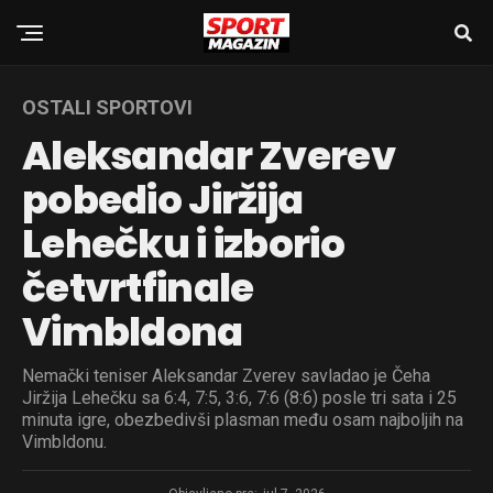
OSTALI SPORTOVI
Aleksandar Zverev
pobedio Jiržija
Lehečku i izborio
četvrtfinale
Vimbldona
Nemački teniser Aleksandar Zverev savladao je Čeha
Jiržija Lehečku sa 6:4, 7:5, 3:6, 7:6 (8:6) posle tri sata i 25
minuta igre, obezbedivši plasman među osam najboljih na
Vimbldonu.