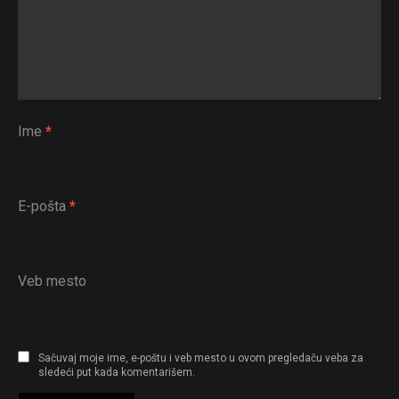
Ime
*
E-pošta
*
Veb mesto
Sačuvaj moje ime, e-poštu i veb mesto u ovom pregledaču veba za
sledeći put kada komentarišem.