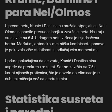
para Nel/Olmos
U prvom setu, Krunić i Danilina su pružale otpor, ali su Nel i
Olmos napravile presudan brejk u završnici seta. Na kraju
su slavile sa 6:4. U drugom setu viđena je izjednačena
borba. Međutim, estonsko-meksička kombinacija ponovo
je pokazala više stabilnosti u odlučujućim momentima.
Uprkos pokušajima da se vrate, Krunić i Danilina nisu
uspele da preokrenu rezultat. Set se završio sa 7:5 u
korist njihovih protivnica, što je dovelo do eliminacije iz
dubl takmičenja već na startu turnira.
Statistika susreta