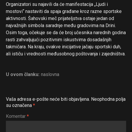
Organizatori su najavili da će manifestacija „Ljudi i
mostovi“ nastaviti da spaja građane kroz razne sportske
aktivnosti. Šahovski meč prijateljstva ostaje jedan od
najvažnijih simbola saradnje među gradovima na Drini.
Osim toga, očekuje se da će broj učesnika narednih godina
rasti zahvaljujući pozitivnim iskustvima dosadašnjih
takmičara. Na kraju, ovakve inicijative jačaju sportski duh,
ali ističu i vrednosti međusobnog poštovanja i zajedništva.
U ovom članku:
naslovna
Vaša adresa e-pošte neće biti objavljena.
Neophodna polja
su označena
*
Komentar
*