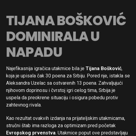
TIJANA BOŠKOVIĆ
DOMINIRALA U
NAPADU
Najefikasnija igračica utakmice bila je
Tijana Bošković
,
koja je upisala čak 30 poena za Srbiju. Pored nje, istakla se
Aleksandra Uzelac sa ostvarenih 13 poena. Zahvaljujući
njihovom doprinosu i čvrstoj igri celog tima, Srbija je
uspela da preokrene situaciju i osigura pobedu protiv
zahtevnog rivala.
Kao rezultat ovakvih izdanja na prijateljskim utakmicama,
stručni štab ima razloga za optimizam pred početak
Evropskog prvenstva
. Utakmice poput ove predstavljaju