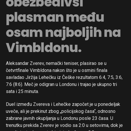
obezbedivši
plasman među
osam najboljih na
Vimbldonu.
Aleksandar Zverev, nemački teniser, plasirao se u
četvrtfinale Vimbldona nakon što je u osmini finala
savladao Jiržija Lehečku iz Češke rezultatom 6:4, 7:5, 3:6,
7:6 (8:6). Meč je odigran u Londonu i trajao je ukupno tri
sata i 25 minuta.
Duel između Zvereva i Lehečke započet je u ponedeljak
uveče, ali je prekinut zbog „policijskog časa“, odnosno
zabrane javnih okupljanja u Londonu posle 23 časa. U
trenutku prekida Zverev je vodio sa 2:0 u setovima, dok je