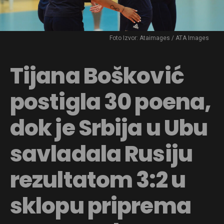
Foto Izvor: Ataimages / ATA Images
Tijana Bošković
postigla 30 poena,
dok je Srbija u Ubu
savladala Rusiju
rezultatom 3:2 u
sklopu priprema