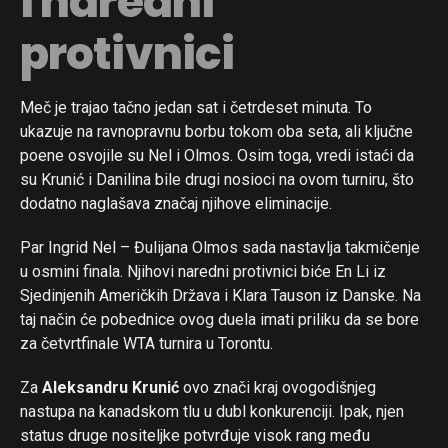
i naredni
protivnici
Meč je trajao tačno jedan sat i četrdeset minuta. To
ukazuje na ravnopravnu borbu tokom oba seta, ali ključne
poene osvojile su Nel i Olmos. Osim toga, vredi istaći da
su Krunić i Danilina bile drugi nosioci na ovom turniru, što
dodatno naglašava značaj njihove eliminacije.
Par Ingrid Nel – Đulijana Olmos sada nastavlja takmičenje
u osmini finala. Njihovi naredni protivnici biće En Li iz
Sjedinjenih Američkih Država i Klara Tauson iz Danske. Na
taj način će pobednice ovog duela imati priliku da se bore
za četvrtfinale WTA turnira u Torontu.
Za
Aleksandru Krunić
ovo znači kraj ovogodišnjeg
nastupa na kanadskom tlu u dubl konkurenciji. Ipak, njen
status druge nositeljke potvrđuje visok rang među