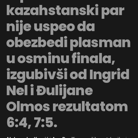
kazahstanski par
nije uspeo da
obezbedi plasman
u osminu finala,
izgubivši od Ingrid
Nel i Đulijane
Olmos rezultatom
6:4, 7:5.