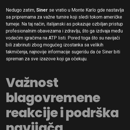
Nedugo zatim,
Siner
se vratio u Monte Karlo gde nastavlja
sa pripremama za važne turnire koji sledi tokom američke
turneje. Na taj način, italijanski as pokazuje ozbiljan pristup
profesionalnim obavezama i zdravlju, što ga izdvaja među
vodećim igračima na ATP listi. Pored toga što su navijači
bili zabrinuti zbog mogućeg izostanka sa velikih
takmičenja, najnovije informacije sugerišu da će Siner biti
spreman za sve izazove koji ga očekuju.
Važnost
blagovremene
reakcije i podrška
navijača