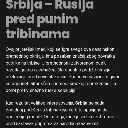
Srbija – Rusija
pred punim
tribinama
Ovaj prijateljski meč, koji se igra svega dva dana nakon
prethodnog okršaja, ima poseban značaj zbog povratka
publike na tribine. U prethodnom zatvorenom duelu
rezultat je bio izjednačen, što dodatno podiže tenziju i
očekivanja pred novu utakmicu. Prisustvo navijača sigurno
će doprineti atmosferi i pomoći srpskoj reprezentaciji u
borbi protiv snažne ruske selekcije.
Kao rezultat velikog interesovanja,
Srbija
se nada
dodatnoj podršci sa tribina koje će biti ispunjene do
poslednjeg mesta. Osim toga, meč je važan test forme
pred nastavak priprema za naredne izazove na