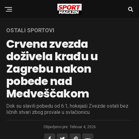
OSTALI SPORTOVI
Crvena zvezda
doživela krađu u
Zagrebu nakon
pobede nad
Medveščakom
Dok su slavili pobedu od 6:1, hokejaši Zvezde ostali bez
ličnih stvari zbog provale u svlačionicu
Objavljeno pre:
februar 4, 2026