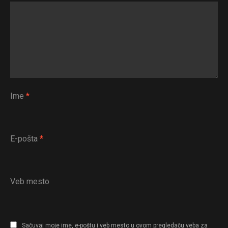
Ime
*
E-pošta
*
Veb mesto
Sačuvaj moje ime, e-poštu i veb mesto u ovom pregledaču veba za