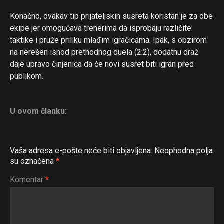
Konačno, ovakav tip prijateljskih susreta koristan je za obe
ekipe jer omogućava trenerima da isprobaju različite
taktike i pruže priliku mlađim igračicama. Ipak, s obzirom
na nerešen ishod prethodnog duela (2:2), dodatnu draž
daje upravo činjenica da će novi susret biti igran pred
publikom.
U ovom članku:
Vaša adresa e-pošte neće biti objavljena.
Neophodna polja
su označena
*
Komentar
*