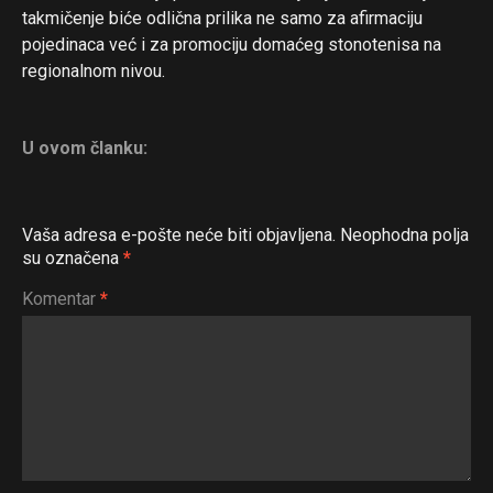
takmičenje biće odlična prilika ne samo za afirmaciju
pojedinaca već i za promociju domaćeg stonotenisa na
regionalnom nivou.
U ovom članku:
Vaša adresa e-pošte neće biti objavljena.
Neophodna polja
su označena
*
Komentar
*