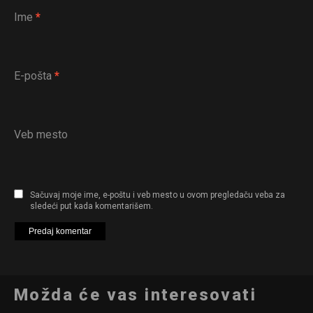
Ime
*
E-pošta
*
Veb mesto
Sačuvaj moje ime, e-poštu i veb mesto u ovom pregledaču veba za
sledeći put kada komentarišem.
Možda će vas interesovati