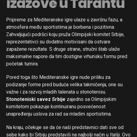
izazove u Tarantu
Pripreme za Mediteranske igre ulaze u završnu fazu, a
atmosfera među sportistima je borbena i pozitivna.
Zahvaljujući podršci koju pruža Olimpijski komitet Srbije,
reprezentativci su dodatno motivisani da ostvare
zapažene rezultate. S druge strane, stručni štab ulaže
maksimalne napore da tim dostigne vrhunsku formu pred
početak turnira.
Pored toga što Mediteranske igre nude priliku za
podizanje forme pred buduća velika takmičenja, one su
važne i za razvoj mladih talenata u stonotenisu.
Stonoteniski savez Srbije
zajedno sa Olimpijskim
komitetom pokazuje kontinuiranu posvećenost
unapređenju uslova za rad sa mladim sportistima.
Na kraju, očekuje se da će naši predstavnici dati sve od
sebe kako bi Srbiju predstavili na najbolji način u Italiji. Ovo