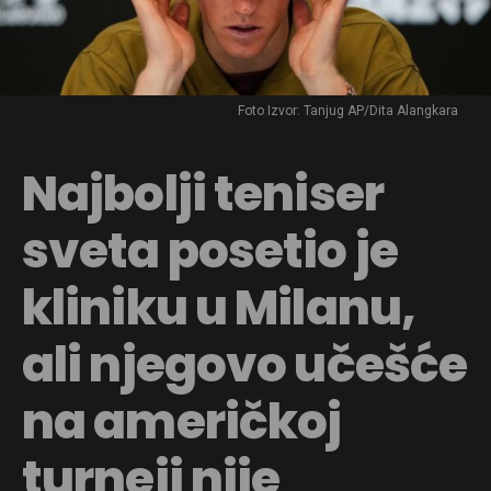
Foto Izvor: Tanjug AP/Dita Alangkara
Najbolji teniser
sveta posetio je
kliniku u Milanu,
ali njegovo učešće
na američkoj
turneji nije