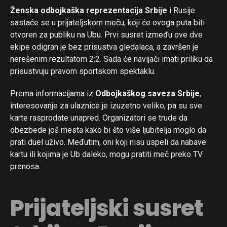
Ženska odbojkaška reprezentacija Srbije
i Rusije
sastaće se u prijateljskom meču, koji će ovoga puta biti
otvoren za publiku na Ubu. Prvi susret između ove dve
ekipe odigran je bez prisustva gledalaca, a završen je
nerešenim rezultatom 2:2. Sada će navijači imati priliku da
prisustvuju pravom sportskom spektaklu.
Prema informacijama iz
Odbojkaškog saveza Srbije
,
interesovanje za ulaznice je izuzetno veliko, pa su sve
karte rasprodate unapred. Organizatori se trude da
obezbede još mesta kako bi što više ljubitelja moglo da
prati duel uživo. Međutim, oni koji nisu uspeli da nabave
kartu ili kojima je Ub daleko, mogu pratiti meč preko TV
prenosa.
Prijateljski susret