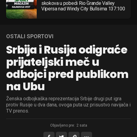
skokova u pobedi Rio Grande Valley
Vipersa nad Windy City Bullsima 137:100
OSTALI SPORTOVI
Srbija i Rusija odigraće
prijateljski meč u
odbojci pred publikom
na Ubu
Ženska odbojkaška reprezentacija Srbije drugi put igra
protiv Rusije u dva dana, ovoga puta uz prisustvo navijača i
TV prenos.
Objavljeno pre:
2 sata