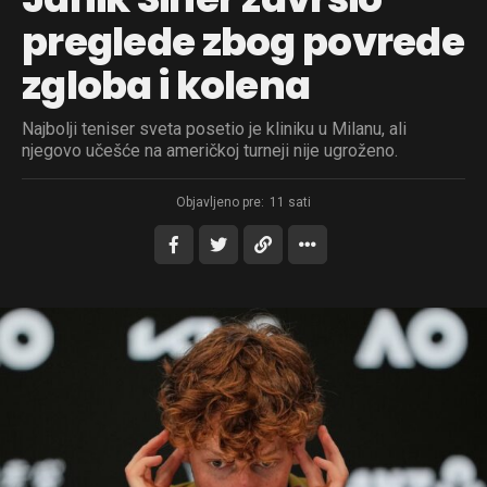
preglede zbog povrede
zgloba i kolena
Najbolji teniser sveta posetio je kliniku u Milanu, ali
njegovo učešće na američkoj turneji nije ugroženo.
Objavljeno pre:
11 sati