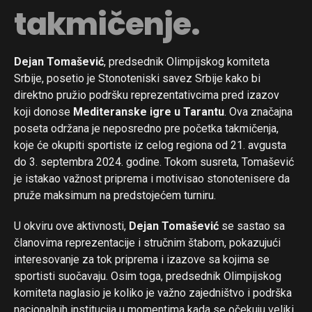
takmičenje.
Dejan Tomašević
, predsednik Olimpijskog komiteta
Srbije, posetio je Stonoteniski savez Srbije kako bi
direktno pružio podršku reprezentativcima pred izazov
koji donose
Mediteranske igre u Tarantu
. Ova značajna
poseta održana je neposredno pre početka takmičenja,
koje će okupiti sportiste iz celog regiona od 21. avgusta
do 3. septembra 2024. godine. Tokom susreta, Tomašević
je istakao važnost priprema i motivisao stonotenisere da
pruže maksimum na predstojećem turniru.
U okviru ove aktivnosti,
Dejan Tomašević
se sastao sa
članovima reprezentacije i stručnim štabom, pokazujući
interesovanje za tok priprema i izazove sa kojima se
sportisti suočavaju. Osim toga, predsednik Olimpijskog
komiteta naglasio je koliko je važno zajedništvo i podrška
nacionalnih institucija u momentima kada se očekuju veliki