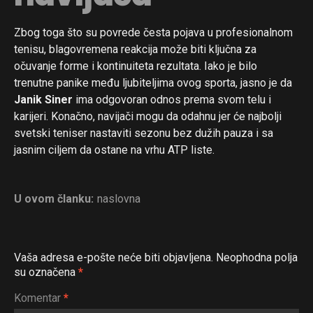
Zbog toga što su povrede česta pojava u profesionalnom
tenisu, blagovremena reakcija može biti ključna za
očuvanje forme i kontinuiteta rezultata. Iako je bilo
trenutne panike među ljubiteljima ovog sporta, jasno je da
Janik Siner
ima odgovoran odnos prema svom telu i
karijeri. Konačno, navijači mogu da odahnu jer će najbolji
svetski teniser nastaviti sezonu bez dužih pauza i sa
jasnim ciljem da ostane na vrhu ATP liste.
U ovom članku:
naslovna
Vaša adresa e-pošte neće biti objavljena.
Neophodna polja
su označena
*
Komentar
*