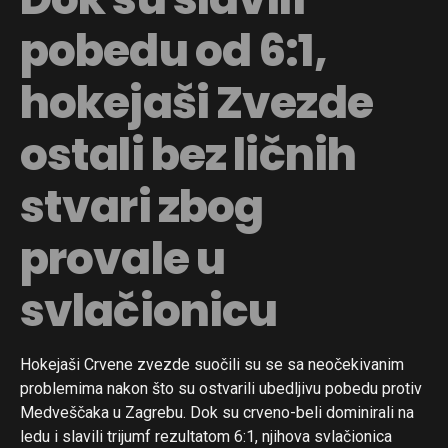
pobedu od 6:1,
hokejaši Zvezde
ostali bez ličnih
stvari zbog
provale u
svlačionicu
Hokejaši Crvene zvezde suočili su se sa neočekivanim
problemima nakon što su ostvarili ubedljivu pobedu protiv
Medveščaka u Zagrebu. Dok su crveno-beli dominirali na
ledu i slavili trijumf rezultatom 6:1, njihova svlačionica