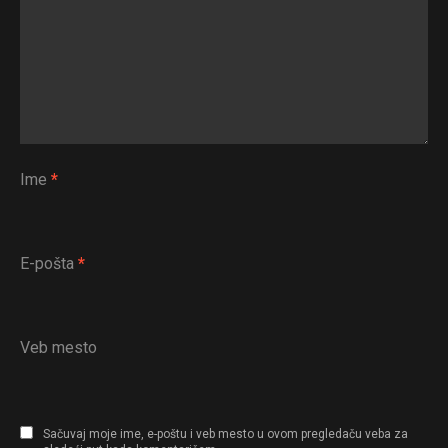
Ime
*
E-pošta
*
Veb mesto
Sačuvaj moje ime, e-poštu i veb mesto u ovom pregledaču veba za