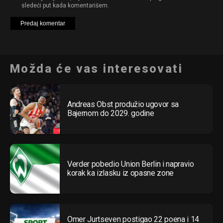
sledeći put kada komentarišem.
Možda će vas interesovati
Andreas Obst produžio ugovor sa
Bajernom do 2029. godine
Verder pobedio Union Berlin i napravio
korak ka izlasku iz opasne zone
Omer Jurtseven postigao 22 poena i 14