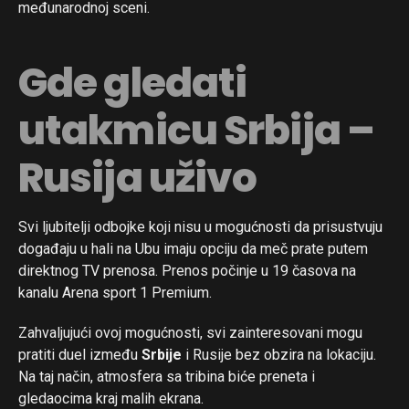
međunarodnoj sceni.
Gde gledati
utakmicu Srbija –
Rusija uživo
Svi ljubitelji odbojke koji nisu u mogućnosti da prisustvuju
događaju u hali na Ubu imaju opciju da meč prate putem
Flipboard
direktnog TV prenosa. Prenos počinje u 19 časova na
Reddit
kanalu Arena sport 1 Premium.
Pinterest
Zahvaljujući ovoj mogućnosti, svi zainteresovani mogu
Whatsapp
pratiti duel između
Srbije
i Rusije bez obzira na lokaciju.
Email
Na taj način, atmosfera sa tribina biće preneta i
gledaocima kraj malih ekrana.