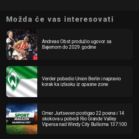
Možda će vas interesovati
Andreas Obst produžio ugovor sa
Bajernom do 2029. godine
Verder pobedio Union Berlin i napravio
korak ka izlasku iz opasne zone
Omer Jurtseven postigao 22 poena i 14
skokova u pobedi Rio Grande Valley
Vipersa nad Windy City Bullsima 137:100