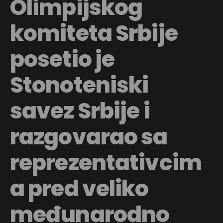
Olimpijskog
komiteta Srbije
posetio je
Stonoteniski
savez Srbije i
razgovarao sa
reprezentativcim
a pred veliko
međunarodno