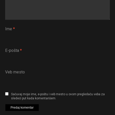
Ime
*
E-pošta
*
Veb mesto
Sačuvaj moje ime, e-poštu i veb mesto u ovom pregledaču veba za
sledeći put kada komentarišem.