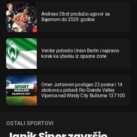
Andreas Obst produžio ugovor sa
Bajernom do 2029. godine
Verder pobedio Union Berlin i napravio
korak ka izlasku iz opasne zone
Omer Jurtseven postigao 22 poena i 14
skokova u pobedi Rio Grande Valley
Vipersa nad Windy City Bullsima 137:100
OSTALI SPORTOVI
Janik Siner završio