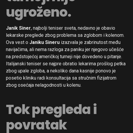
ugroženo.
Janik Siner
, najbolji teniser sveta, nedavno je obavio
lekarske preglede zbog problema sa zglobom i kolenom.
Ova vest o
Janiku Sineru
izazvala je zabrinutost među
navijačima, ali nema razloga za paniku jer njegovo učešće
na predstojećoj američkoj turneji nije dovedeno u pitanje.
Italijanski teniser se najpre obratio lekarima prošlog petka
zbog upale zgloba, a nekoliko dana kasnije ponovo je
posetio kliniku radi konsultacija sa stručnim fizijatrom
zbog osećaja nelagodnosti u kolenu.
Tok pregleda i
povratak