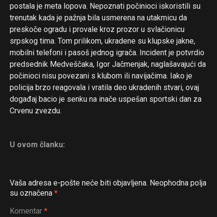
postala je meta lopova. Nepoznati počinioci iskoristili su
trenutak kada je pažnja bila usmerena na utakmicu da
preskoče ogradu i provale kroz prozor u svlačionicu
srpskog tima. Tom prilikom, ukradene su klupske jakne,
Flipboard
mobilni telefoni i pasoš jednog igrača. Incident je potvrdio
Reddit
predsednik Medveščaka, Igor Jačmenjak, naglašavajući da
Pinterest
počinioci nisu povezani s klubom ili navijačima. Iako je
policija brzo reagovala i vratila deo ukradenih stvari, ovaj
Whatsapp
događaj bacio je senku na inače uspešan sportski dan za
Email
Crvenu zvezdu.
U ovom članku:
Vaša adresa e-pošte neće biti objavljena.
Neophodna polja
su označena
*
Komentar
*