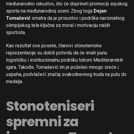
međunarodno iskustvo, što će doprineti promociji srpskog
sporta na međunarodnoj sceni. Zbog toga
Dejan
Tomašević
smatra da je prisustvo i podrška nacionalnog
olimpijskog tela ključna za moral i motivaciju naših
sportista.
Kao rezultat ove posete, članovi stonoteniske
reprezentacije su dobili potvrdu da će imati punu
logističku i institucionalnu podršku tokom Mediteranskih
igara. Takođe, Tomašević im je poželeo mnogo sreće i
uspeha, podvlačeći značaj svakodnevnog truda na putu do
medalja.
Stonoteniseri
spremni za