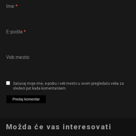
Ime
*
E-pošta
*
Veb mesto
Sačuvaj moje ime, e-poštu i veb mesto u ovom pregledaču veba za
sledeći put kada komentarišem.
Možda će vas interesovati