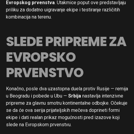
Evropskog prvenstva
. Utakmice poput ove predstavljaju
priliku za dodatno uigravanje ekipe i testiranje različitih
kombinacija na terenu.
SLEDE PRIPREME ZA
Flipboard
Reddit
EVROPSKO
Pinterest
Whatsapp
PRVENSTVO
Email
Konačno, posle dva uzastopna duela protiv Rusije — remija
u Beogradu i pobede u Ubu —
Srbija
nastavlja intenzivne
pripreme za glavnu smotru kontinentalne odbojke. Očekuje
se da će ova serija prijateljskih mečeva doprineti formi
ekipe i dati realan prikaz mogućnosti pred izazove koji
slede na Evropskom prvenstvu.