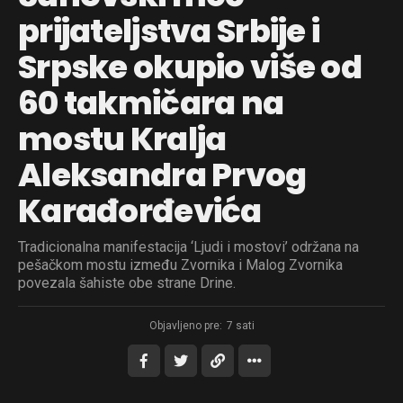
prijateljstva Srbije i
Srpske okupio više od
60 takmičara na
mostu Kralja
Aleksandra Prvog
Karađorđevića
Tradicionalna manifestacija ‘Ljudi i mostovi’ održana na
pešačkom mostu između Zvornika i Malog Zvornika
povezala šahiste obe strane Drine.
Objavljeno pre:
7 sati