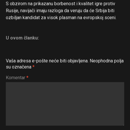
S obzirom na prikazanu borbenost i kvalitet igre protiv
Rusije, navijači imaju razloga da veruju da će Srbija biti
ozbiljan kandidat za visok plasman na evropskoj sceni.
U ovom članku:
Vaša adresa e-pošte neće biti objavljena.
Neophodna polja
su označena
*
Komentar
*