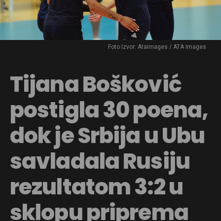
Foto Izvor: Ataimages / ATA Images
Tijana Bošković
postigla 30 poena,
dok je Srbija u Ubu
savladala Rusiju
rezultatom 3:2 u
sklopu priprema