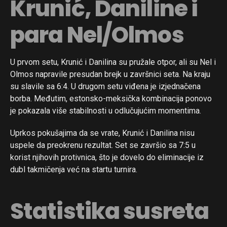
Krunić, Daniline i
para Nel/Olmos
U prvom setu, Krunić i Danilina su pružale otpor, ali su Nel i
Olmos napravile presudan brejk u završnici seta. Na kraju
su slavile sa 6:4. U drugom setu viđena je izjednačena
borba. Međutim, estonsko-meksička kombinacija ponovo
je pokazala više stabilnosti u odlučujućim momentima.
Uprkos pokušajima da se vrate, Krunić i Danilina nisu
uspele da preokrenu rezultat. Set se završio sa 7:5 u
korist njihovih protivnica, što je dovelo do eliminacije iz
dubl takmičenja već na startu turnira.
Statistika susreta