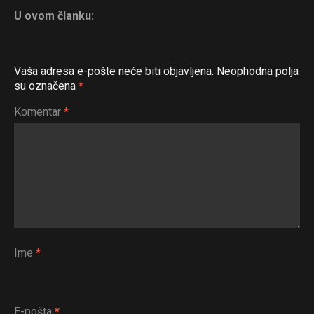
Email
U ovom članku:
Vaša adresa e-pošte neće biti objavljena.
Neophodna polja
su označena
*
Komentar
*
Ime
*
E-pošta
*