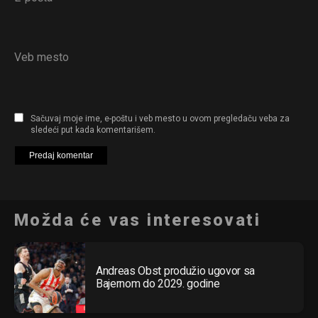
Veb mesto
Sačuvaj moje ime, e-poštu i veb mesto u ovom pregledaču veba za
sledeći put kada komentarišem.
Možda će vas interesovati
Andreas Obst produžio ugovor sa
Bajernom do 2029. godine