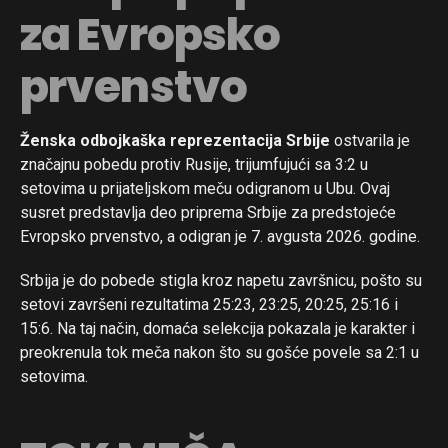
za Evropsko
prvenstvo
Ženska odbojkaška reprezentacija Srbije
ostvarila je
značajnu pobedu protiv Rusije, trijumfujući sa 3:2 u
setovima u prijateljskom meču odigranom u Ubu. Ovaj
susret predstavlja deo priprema Srbije za predstojeće
Evropsko prvenstvo, a odigran je 7. avgusta 2026. godine.
Srbija je do pobede stigla kroz napetu završnicu, pošto su
setovi završeni rezultatima 25:23, 23:25, 20:25, 25:16 i
15:6. Na taj način, domaća selekcija pokazala je karakter i
preokrenula tok meča nakon što su gošće povele sa 2:1 u
setovima.