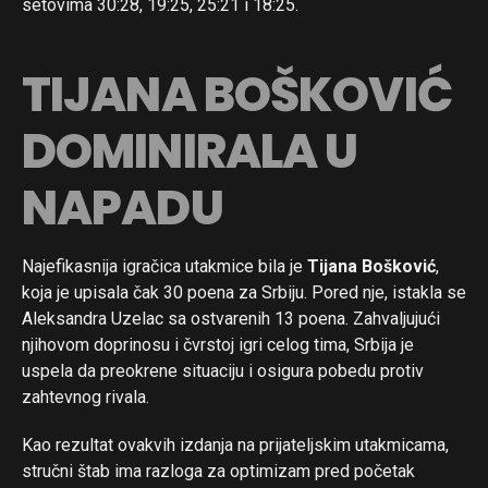
setovima 30:28, 19:25, 25:21 i 18:25.
TIJANA BOŠKOVIĆ
DOMINIRALA U
NAPADU
Najefikasnija igračica utakmice bila je
Tijana Bošković
,
koja je upisala čak 30 poena za Srbiju. Pored nje, istakla se
Aleksandra Uzelac sa ostvarenih 13 poena. Zahvaljujući
njihovom doprinosu i čvrstoj igri celog tima, Srbija je
uspela da preokrene situaciju i osigura pobedu protiv
zahtevnog rivala.
Kao rezultat ovakvih izdanja na prijateljskim utakmicama,
stručni štab ima razloga za optimizam pred početak