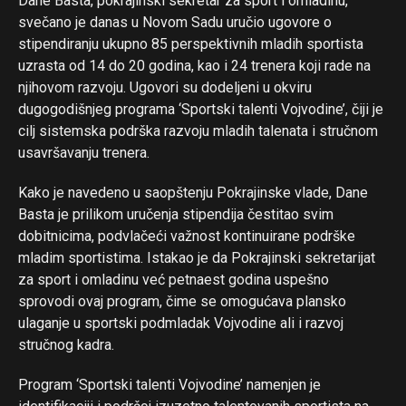
Dane Basta, pokrajinski sekretar za sport i omladinu,
svečano je danas u Novom Sadu uručio ugovore o
stipendiranju ukupno 85 perspektivnih mladih sportista
uzrasta od 14 do 20 godina, kao i 24 trenera koji rade na
njihovom razvoju. Ugovori su dodeljeni u okviru
dugogodišnjeg programa ‘Sportski talenti Vojvodine’, čiji je
cilj sistemska podrška razvoju mladih talenata i stručnom
usavršavanju trenera.
Kako je navedeno u saopštenju Pokrajinske vlade, Dane
Basta je prilikom uručenja stipendija čestitao svim
dobitnicima, podvlačeći važnost kontinuirane podrške
mladim sportistima. Istakao je da Pokrajinski sekretarijat
za sport i omladinu već petnaest godina uspešno
sprovodi ovaj program, čime se omogućava plansko
ulaganje u sportski podmladak Vojvodine ali i razvoj
stručnog kadra.
Program ‘Sportski talenti Vojvodine’ namenjen je