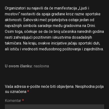
Organizatori su najavili da će manifestacija „Ljudi i
mostovi“ nastaviti da spaja građane kroz razne sportske
aktivnosti. Šahovski meč prijateljstva ostaje jedan od
najvažnijih simbola saradnje među gradovima na Drini.
Osim toga, očekuje se da će broj učesnika narednih godina
rasti zahvaljujući pozitivnim iskustvima dosadašnjih
takmičara. Na kraju, ovakve inicijative jačaju sportski duh,
ali ističu i vrednosti međusobnog poštovanja i zajedništva.
U ovom članku:
naslovna
Vaša adresa e-pošte neće biti objavljena.
Neophodna polja
su označena
*
Komentar
*