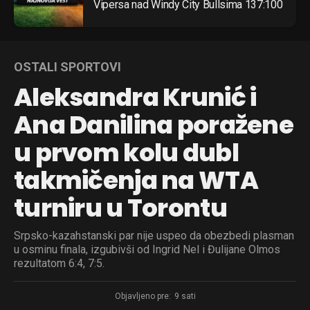
Vipersa nad Windy City Bullsima 137:100
OSTALI SPORTOVI
Aleksandra Krunić i
Ana Danilina poražene
u prvom kolu dubl
takmičenja na WTA
turniru u Torontu
Srpsko-kazahstanski par nije uspeo da obezbedi plasman
u osminu finala, izgubivši od Ingrid Nel i Đulijane Olmos
rezultatom 6:4, 7:5.
Objavljeno pre:
9 sati