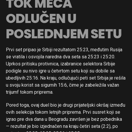
TOK MEČA
ODLUČEN U
POSLEDNJEM SETU
Prvi set pripao je Srbiji rezultatom 25:23, međutim Rusija
se vratila i osvojila naredna dva seta sa 25:23 i 25:20.
Uprkos pritisku protivnica, izabranice selektora Srbije
podigle su nivo igre u četvrtom setu koji su dobile sa
ubedljivih 25:16. Na kraju, odlučujući peti set Srbija je rešila
u svoju korist sa sigurnih 15:6, čime je zabeležila važan
trijumf tokom priprema.
Pored toga, ovaj duel bio je drugi prijateljski okršaj između
ovih selekcija tokom letnjih priprema. Prvi susret koji se
igrao pre dva dana u Beogradu završen je bez pobednika
— rezultat je bio izjednačen na kraju četiri seta (2:2), po