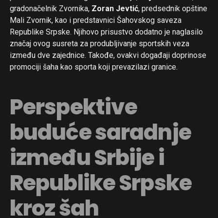
gradonačelnik Zvornika,
Zoran Jevtić
, predsednik opštine
Mali Zvornik, kao i predstavnici Šahovskog saveza
Republike Srpske. Njihovo prisustvo dodatno je naglasilo
značaj ovog susreta za produbljivanje sportskih veza
između dve zajednice. Takođe, ovakvi događaji doprinose
promociji šaha kao sporta koji prevazilazi granice.
Perspektive
buduće saradnje
između Srbije i
Republike Srpske
kroz šah