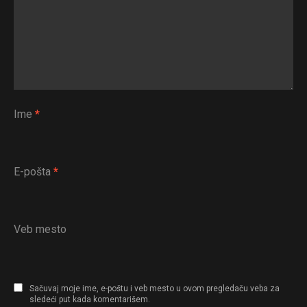
Ime
*
E-pošta
*
Veb mesto
Sačuvaj moje ime, e-poštu i veb mesto u ovom pregledaču veba za
sledeći put kada komentarišem.