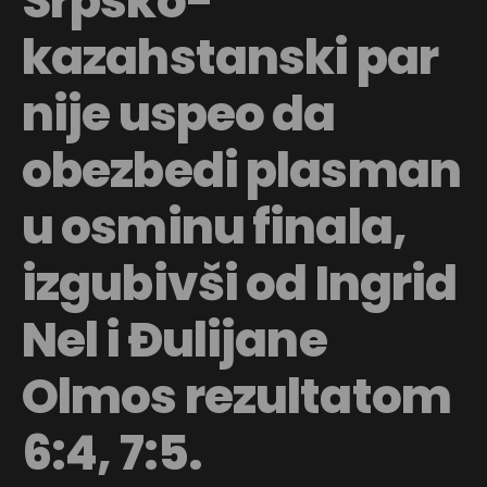
Srpsko-
kazahstanski par
nije uspeo da
obezbedi plasman
u osminu finala,
izgubivši od Ingrid
Nel i Đulijane
Olmos rezultatom
6:4, 7:5.