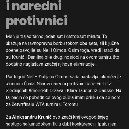
i naredni
protivnici
Meč je trajao tačno jedan sat i četrdeset minuta. To
ukazuje na ravnopravnu borbu tokom oba seta, ali ključne
poene osvojile su Nel i Olmos. Osim toga, vredi istaći da
su Krunić i Danilina bile drugi nosioci na ovom turniru, što
dodatno naglašava značaj njihove eliminacije.
Par Ingrid Nel – Đulijana Olmos sada nastavlja takmičenje
u osmini finala. Njihovi naredni protivnici biće En Li iz
Sjedinjenih Američkih Država i Klara Tauson iz Danske. Na
taj način će pobednice ovog duela imati priliku da se bore
za četvrtfinale WTA turnira u Torontu.
Za
Aleksandru Krunić
ovo znači kraj ovogodišnjeg
nastupa na kanadskom tlu u dubl konkurenciji. Ipak, njen