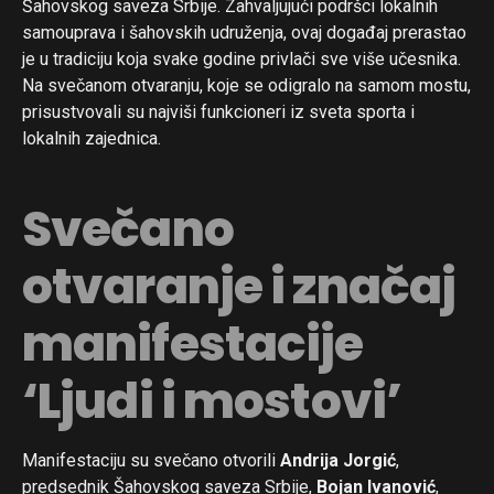
Šahovskog saveza Srbije. Zahvaljujući podršci lokalnih
samouprava i šahovskih udruženja, ovaj događaj prerastao
je u tradiciju koja svake godine privlači sve više učesnika.
Na svečanom otvaranju, koje se odigralo na samom mostu,
prisustvovali su najviši funkcioneri iz sveta sporta i
lokalnih zajednica.
Svečano
otvaranje i značaj
manifestacije
‘Ljudi i mostovi’
Manifestaciju su svečano otvorili
Andrija Jorgić
,
predsednik Šahovskog saveza Srbije,
Bojan Ivanović
,