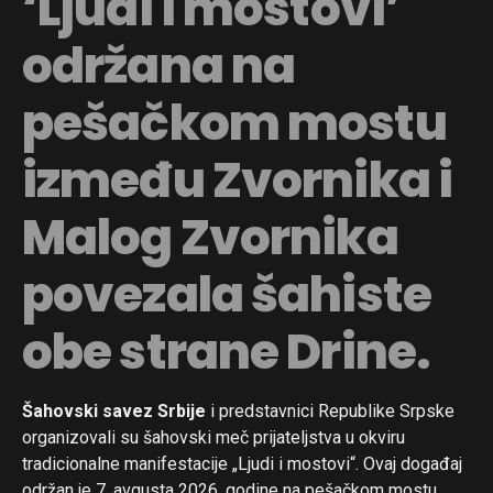
‘Ljudi i mostovi’
održana na
pešačkom mostu
između Zvornika i
Malog Zvornika
povezala šahiste
obe strane Drine.
Šahovski savez Srbije
i predstavnici Republike Srpske
organizovali su šahovski meč prijateljstva u okviru
tradicionalne manifestacije „Ljudi i mostovi“. Ovaj događaj
održan je 7. avgusta 2026. godine na pešačkom mostu