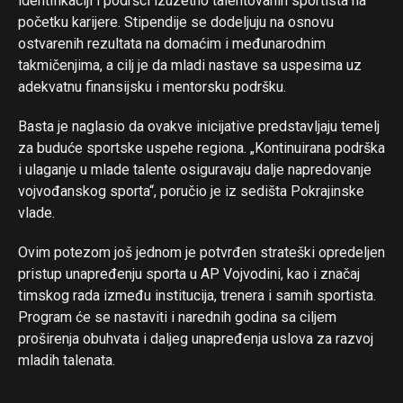
identifikaciji i podršci izuzetno talentovanih sportista na
početku karijere. Stipendije se dodeljuju na osnovu
ostvarenih rezultata na domaćim i međunarodnim
takmičenjima, a cilj je da mladi nastave sa uspesima uz
adekvatnu finansijsku i mentorsku podršku.
Basta je naglasio da ovakve inicijative predstavljaju temelj
za buduće sportske uspehe regiona. „Kontinuirana podrška
i ulaganje u mlade talente osiguravaju dalje napredovanje
vojvođanskog sporta“, poručio je iz sedišta Pokrajinske
vlade.
Ovim potezom još jednom je potvrđen strateški opredeljen
pristup unapređenju sporta u AP Vojvodini, kao i značaj
timskog rada između institucija, trenera i samih sportista.
Flipboard
Program će se nastaviti i narednih godina sa ciljem
Reddit
proširenja obuhvata i daljeg unapređenja uslova za razvoj
Pinterest
mladih talenata.
Whatsapp