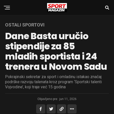
OSTALI SPORTOVI
Dane Basta uručio
stipendije za 85
mladih sportista i 24
trenera u Novom Sadu
Pokrajinski sekretar za sport i omladinu istakao značaj
podrške razvoju talenata kroz program ‘Sportski talenti
Vojvodine’, koji traje već 15 godina
Objavljeno pre:
jun 11, 2026