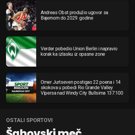
Andreas Obst produžio ugovor sa
Bajernom do 2029. godine
Verder pobedio Union Berlin i napravio
korak ka izlasku iz opasne zone
Omer Jurtseven postigao 22 poena i 14
skokova u pobedi Rio Grande Valley
Vipersa nad Windy City Bullsima 137:100
OSTALI SPORTOVI
Šahovski meč