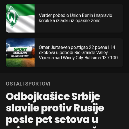
Verder pobedio Union Berlin i napravio
korak ka izlasku iz opasne zone
Omer Jurtseven postigao 22 poena i 14
skokova u pobedi Rio Grande Valley
Vipersa nad Windy City Bullsima 137:100
OSTALI SPORTOVI
Odbojkašice Srbije
slavile protiv Rusije
posle pet setova u