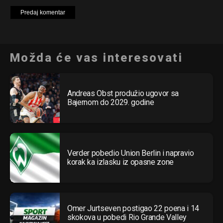
Možda će vas interesovati
Andreas Obst produžio ugovor sa
Bajernom do 2029. godine
Verder pobedio Union Berlin i napravio
korak ka izlasku iz opasne zone
Omer Jurtseven postigao 22 poena i 14
skokova u pobedi Rio Grande Valley