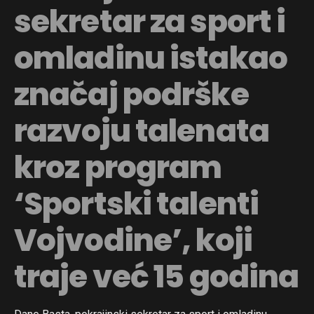
sekretar za sport i
omladinu istakao
značaj podrške
razvoju talenata
kroz program
‘Sportski talenti
Vojvodine’, koji
traje već 15 godina