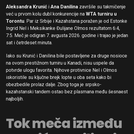
Aleksandra Krunić
i
Ana Danilina
završile su takmičenje
već u prvom kolu dubl konkurencije na
WTA turniru u
Torontu
. Par iz Srbije i Kazahstana poražen je od Estonke
Ingrid Nel i Meksikanke Đulijane Olmos rezultatom 6:4,
7:5. Meč je odigran 7. avgusta 2026. godine i trajao je jedan
sat i četrdeset minuta.
Iako su Krunić i Danilina bile postavljene za druge nosioce
na ovom prestižnom turniru u Kanadi, nisu uspele da
potvrde ulogu favorita. Njihove protivnice Nel i Olmos
iskoristile su ključne brejk lopte u oba seta kako bi
obezbedile prolaz dalje. Zbog toga je srpsko-
kazahstanski tandem ostao bez plasmana među šesnaest
najboljih.
Tok meča između