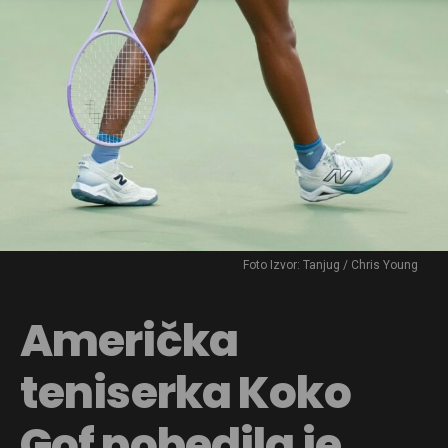
Foto Izvor: Tanjug / Chris Young
Američka
teniserka Koko
Gof pobedila je