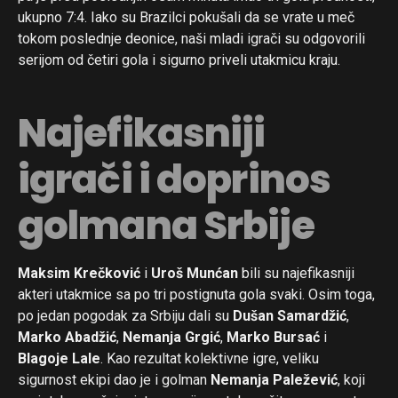
ukupno 7:4. Iako su Brazilci pokušali da se vrate u meč
tokom poslednje deonice, naši mladi igrači su odgovorili
serijom od četiri gola i sigurno priveli utakmicu kraju.
Najefikasniji
igrači i doprinos
golmana Srbije
Maksim Krečković
i
Uroš Munćan
bili su najefikasniji
akteri utakmice sa po tri postignuta gola svaki. Osim toga,
po jedan pogodak za Srbiju dali su
Dušan Samardžić
,
Marko Abadžić
,
Nemanja Grgić
,
Marko Bursać
i
Blagoje Lale
. Kao rezultat kolektivne igre, veliku
sigurnost ekipi dao je i golman
Nemanja Paležević
, koji