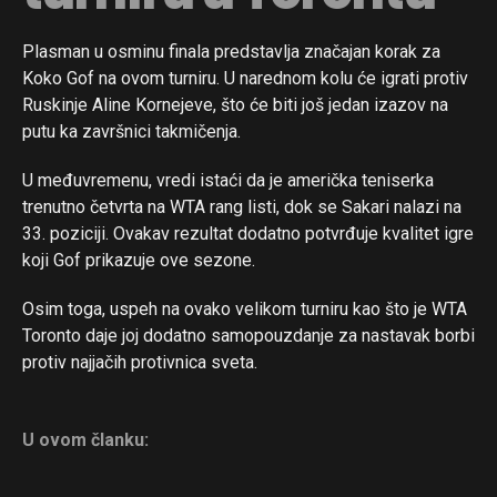
Plasman u osminu finala predstavlja značajan korak za
Koko Gof na ovom turniru. U narednom kolu će igrati protiv
Ruskinje Aline Kornejeve, što će biti još jedan izazov na
putu ka završnici takmičenja.
U međuvremenu, vredi istaći da je američka teniserka
trenutno četvrta na WTA rang listi, dok se Sakari nalazi na
33. poziciji. Ovakav rezultat dodatno potvrđuje kvalitet igre
koji Gof prikazuje ove sezone.
Osim toga, uspeh na ovako velikom turniru kao što je WTA
Toronto daje joj dodatno samopouzdanje za nastavak borbi
protiv najjačih protivnica sveta.
U ovom članku: