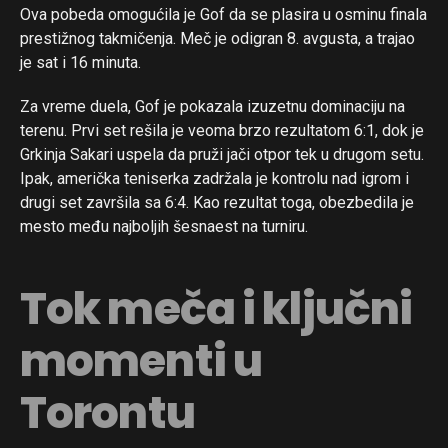
Ova pobeda omogućila je Gof da se plasira u osminu finala
prestižnog takmičenja. Meč je odigran 8. avgusta, a trajao
je sat i 16 minuta.
Za vreme duela, Gof je pokazala izuzetnu dominaciju na
terenu. Prvi set rešila je veoma brzo rezultatom 6:1, dok je
Grkinja Sakari uspela da pruži jači otpor tek u drugom setu.
Ipak, američka teniserka zadržala je kontrolu nad igrom i
drugi set završila sa 6:4. Kao rezultat toga, obezbedila je
mesto među najboljih šesnaest na turniru.
Tok meča i ključni
momenti u
Torontu