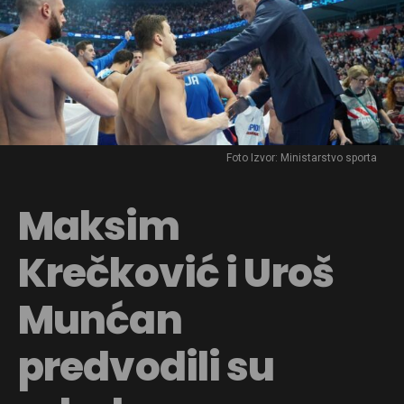
Foto Izvor: Ministarstvo sporta
Maksim
Krečković i Uroš
Munćan
predvodili su