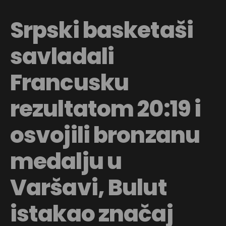
Srpski basketaši
savladali
Francusku
rezultatom 20:19 i
osvojili bronzanu
medalju u
Varšavi, Bulut
istakao značaj