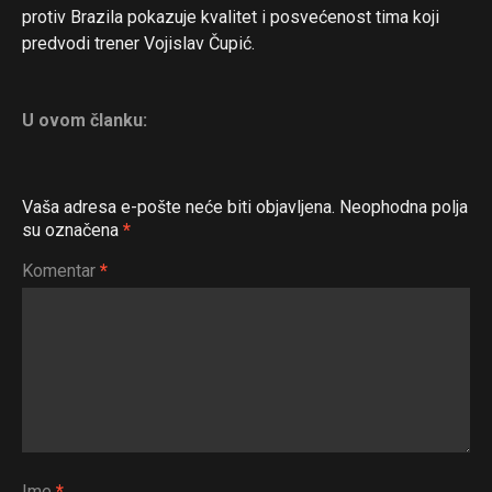
Flipboard
protiv Brazila pokazuje kvalitet i posvećenost tima koji
Reddit
predvodi trener Vojislav Čupić.
Pinterest
Whatsapp
U ovom članku:
Email
Vaša adresa e-pošte neće biti objavljena.
Neophodna polja
su označena
*
Komentar
*
Ime
*