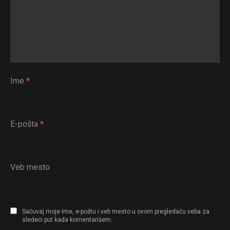
Ime
*
E-pošta
*
Veb mesto
Sačuvaj moje ime, e-poštu i veb mesto u ovom pregledaču veba za
sledeći put kada komentarišem.