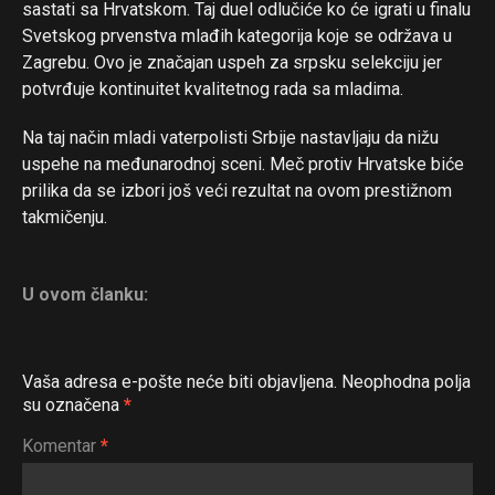
sastati sa Hrvatskom. Taj duel odlučiće ko će igrati u finalu
Svetskog prvenstva mlađih kategorija koje se održava u
Zagrebu. Ovo je značajan uspeh za srpsku selekciju jer
potvrđuje kontinuitet kvalitetnog rada sa mladima.
Na taj način mladi vaterpolisti Srbije nastavljaju da nižu
uspehe na međunarodnoj sceni. Meč protiv Hrvatske biće
prilika da se izbori još veći rezultat na ovom prestižnom
takmičenju.
U ovom članku:
Vaša adresa e-pošte neće biti objavljena.
Neophodna polja
su označena
*
Komentar
*