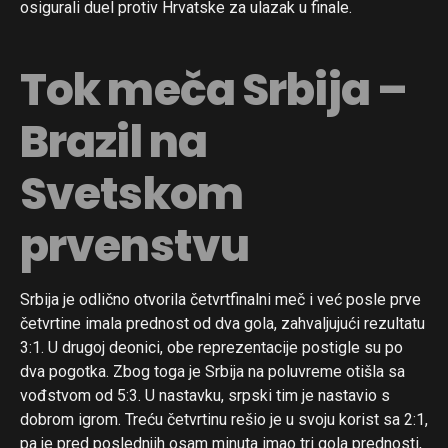
osigurali duel protiv Hrvatske za ulazak u finale.
Tok meča Srbija –
Brazil na
Svetskom
prvenstvu
Srbija je odlično otvorila četvrtfinalni meč i već posle prve
četvrtine imala prednost od dva gola, zahvaljujući rezultatu
3:1. U drugoj deonici, obe reprezentacije postigle su po
dva pogotka. Zbog toga je Srbija na poluvreme otišla sa
vođstvom od 5:3. U nastavku, srpski tim je nastavio s
dobrom igrom. Treću četvrtinu rešio je u svoju korist sa 2:1,
pa je pred poslednjih osam minuta imao tri gola prednosti,