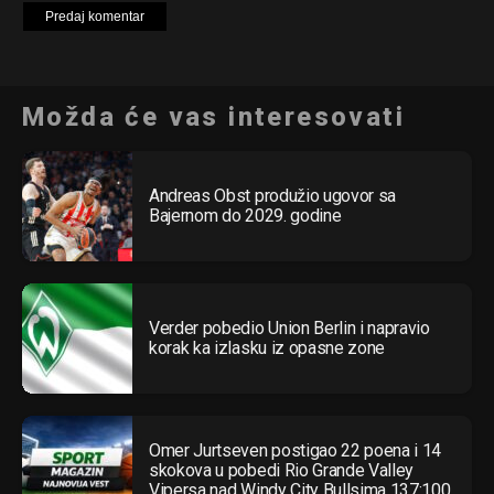
Možda će vas interesovati
Andreas Obst produžio ugovor sa
Bajernom do 2029. godine
Verder pobedio Union Berlin i napravio
korak ka izlasku iz opasne zone
Omer Jurtseven postigao 22 poena i 14
skokova u pobedi Rio Grande Valley
Vipersa nad Windy City Bullsima 137:100