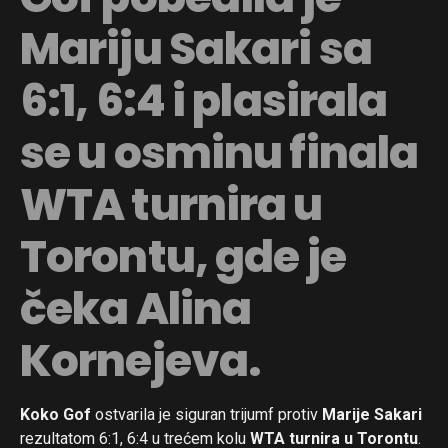
Mariju Sakari sa
6:1, 6:4 i plasirala
se u osminu finala
WTA turnira u
Torontu, gde je
čeka Alina
Kornejeva.
Koko Gof
ostvarila je siguran trijumf protiv
Marije Sakari
rezultatom 6:1, 6:4 u trećem kolu
WTA turnira u Torontu
.