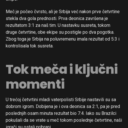
Meč je počeo čvrsto, ali je Srbija već nakon prve četvrtine
stekla dva gola prednosti. Prva deonica završena je
rezultatom 3:1 za naš tim. U nastavku susreta, tokom
druge četvrtine, obe ekipe su postigle po dva pogotka.
Zbog toga je Srbija na poluvremenu imala rezultat od 5:3 i
kontrolisala tok susreta.
Tok meča i ključni
momenti
U trećoj četvrtini mladi vaterpolisti Srbije nastavili su sa
dobrom igrom. Dobijena je i ova deonica sa 2:1, pa je pred
poslednjih osam minuta rezultat bio 7:4. Iako su Brazilci
pokušali da se vrate u meč tokom poslednje četvrtine, naši
igrači su ostali pribrani.