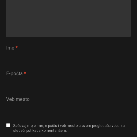
Ime
*
E-pošta
*
Veb mesto
Sačuvaj moje ime, e-poštu i veb mesto u ovom pregledaču veba za
sledeći put kada komentarišem.