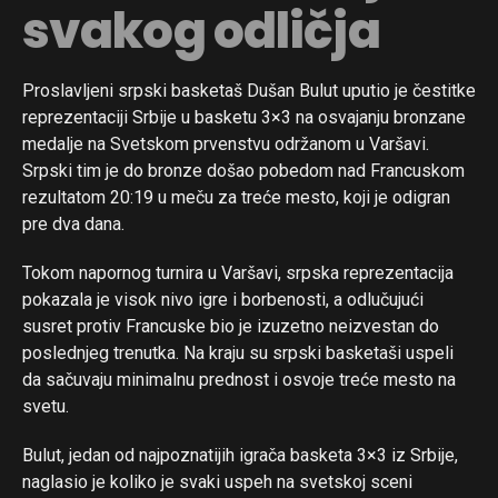
svakog odličja
Proslavljeni srpski basketaš Dušan Bulut uputio je čestitke
reprezentaciji Srbije u basketu 3×3 na osvajanju bronzane
medalje na Svetskom prvenstvu održanom u Varšavi.
Srpski tim je do bronze došao pobedom nad Francuskom
rezultatom 20:19 u meču za treće mesto, koji je odigran
pre dva dana.
Tokom napornog turnira u Varšavi, srpska reprezentacija
pokazala je visok nivo igre i borbenosti, a odlučujući
Flipboard
susret protiv Francuske bio je izuzetno neizvestan do
Reddit
poslednjeg trenutka. Na kraju su srpski basketaši uspeli
da sačuvaju minimalnu prednost i osvoje treće mesto na
Pinterest
svetu.
Whatsapp
Bulut, jedan od najpoznatijih igrača basketa 3×3 iz Srbije,
Email
naglasio je koliko je svaki uspeh na svetskoj sceni