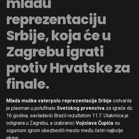
mladu
reprezentaciju
Srbije, koja će u
Zagrebu igrati
protiv Hrvatske za
finale.
Mlada muška vaterpolo reprezentacija Srbije
ostvarila
je plasman u polufinale
Svetskog prvenstva
za igrače do
16 godina, savladavši Brazil rezultatom 11:7. Utakmica je
odigrana u Zagrebu, a izabranici
Vojislava Čupića
su
sigurnom igrom obezbedili mesto među četiri najbolje
ekipe.