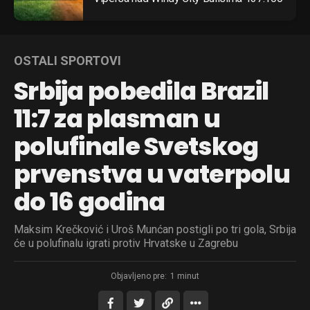
OSTALI SPORTOVI
Srbija pobedila Brazil
11:7 za plasman u
polufinale Svetskog
prvenstva u vaterpolu
do 16 godina
Maksim Krečković i Uroš Munćan postigli po tri gola, Srbija
će u polufinalu igrati protiv Hrvatske u Zagrebu
Objavljeno pre:
1 minut