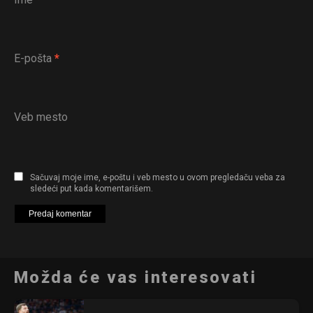
E-pošta
*
Veb mesto
Sačuvaj moje ime, e-poštu i veb mesto u ovom pregledaču veba za
sledeći put kada komentarišem.
Možda će vas interesovati