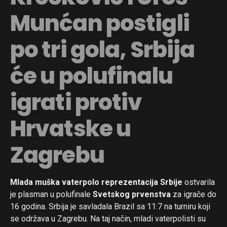
Munćan postigli
po tri gola, Srbija
će u polufinalu
igrati protiv
Hrvatske u
Zagrebu
Mlada muška vaterpolo reprezentacija Srbije
ostvarila
je plasman u polufinale
Svetskog prvenstva
za igrače do
16 godina. Srbija je savladala Brazil sa 11:7 na turniru koji
se održava u Zagrebu. Na taj način, mladi vaterpolisti su