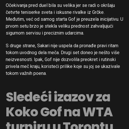
Očekivanja pred duel bila su velika jer se radi o okršaju
četvrte teniserke sveta i iskusne rivalke iz Grčke.
Međutim, već od samog starta Gof je preuzela inicijativu. U
prvom setu brzo je stekla veliku prednost zahvaljujući
sigurnom servisu i preciznim udarcima.
S druge strane, Sakari nije uspela da pronađe pravi ritam
tokom uvodnog dela meča. Drugi set doneo je nešto više
neizvesnosti. Ipak, Gof nije dozvolila preokret i rutinski
privela meč kraju, koristeći prilike koje su joj se ukazivale
tokom važnih poena.
Sledeći izazov za
Koko Gof na WTA
turniru u Torontu