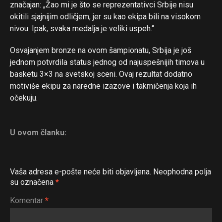
značajan: „Žao mi je što se reprezentativci Srbije nisu
okitili sjajnijim odličjem, jer su kao ekipa bili na visokom
nivou. Ipak, svaka medalja je veliki uspeh.“
Osvajanjem bronze na ovom šampionatu, Srbija je još
jednom potvrdila status jednog od najuspešnijih timova u
basketu 3×3 na svetskoj sceni. Ovaj rezultat dodatno
motiviše ekipu za naredne izazove i takmičenja koja ih
očekuju.
U ovom članku:
Vaša adresa e-pošte neće biti objavljena.
Neophodna polja
su označena
*
Komentar
*