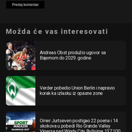
Možda će vas interesovati
Andreas Obst produžio ugovor sa
Bajernom do 2029. godine
Verder pobedio Union Berlin i napravio
korak ka izlasku iz opasne zone
Omer Jurtseven postigao 22 poena i 14
skokova u pobedi Rio Grande Valley
Vipersa nad Windy City Bullsima 137:100