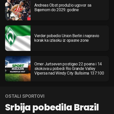
Andreas Obst produžio ugovor sa
Bajernom do 2029. godine
Verder pobedio Union Berlin i napravio
korak ka izlasku iz opasne zone
Omer Jurtseven postigao 22 poena i 14
skokova u pobedi Rio Grande Valley
Vipersa nad Windy City Bullsima 137:100
OSTALI SPORTOVI
Srbija pobedila Brazil