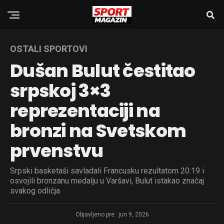
OSTALI SPORTOVI
Dušan Bulut čestitao
srpskoj 3×3
reprezentaciji na
bronzi na Svetskom
prvenstvu
Srpski basketaši savladali Francusku rezultatom 20:19 i
osvojili bronzanu medalju u Varšavi, Bulut istakao značaj
svakog odličja
Objavljeno pre:
jun 9, 2026