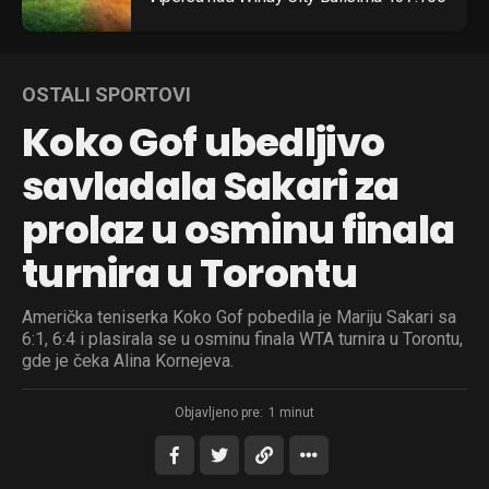
OSTALI SPORTOVI
Koko Gof ubedljivo
savladala Sakari za
prolaz u osminu finala
turnira u Torontu
Američka teniserka Koko Gof pobedila je Mariju Sakari sa
6:1, 6:4 i plasirala se u osminu finala WTA turnira u Torontu,
gde je čeka Alina Kornejeva.
Objavljeno pre:
1 minut