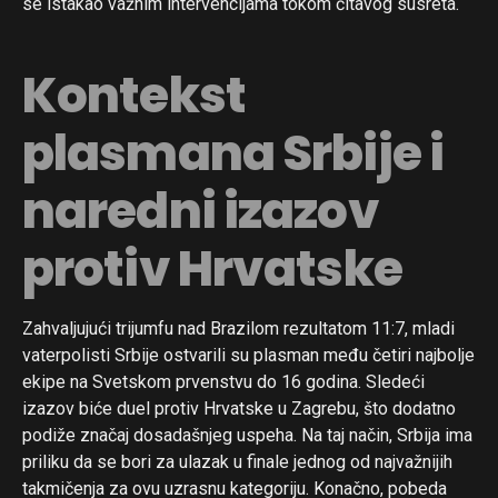
se istakao važnim intervencijama tokom čitavog susreta.
Kontekst
plasmana Srbije i
naredni izazov
protiv Hrvatske
Zahvaljujući trijumfu nad Brazilom rezultatom 11:7, mladi
vaterpolisti Srbije ostvarili su plasman među četiri najbolje
ekipe na Svetskom prvenstvu do 16 godina. Sledeći
izazov biće duel protiv Hrvatske u Zagrebu, što dodatno
podiže značaj dosadašnjeg uspeha. Na taj način, Srbija ima
priliku da se bori za ulazak u finale jednog od najvažnijih
takmičenja za ovu uzrasnu kategoriju. Konačno, pobeda