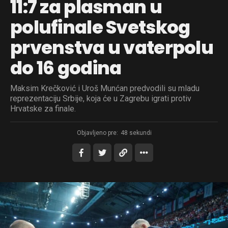
11:7 za plasman u
polufinale Svetskog
prvenstva u vaterpolu
do 16 godina
Maksim Krečković i Uroš Munćan predvodili su mladu
reprezentaciju Srbije, koja će u Zagrebu igrati protiv
Hrvatske za finale.
Objavljeno pre:
48 sekundi