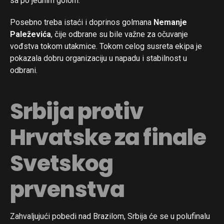
sa po jednim golom.
Posebno treba istaći i doprinos golmana
Nemanje
Paleževića
, čije odbrane su bile važne za očuvanje
vođstva tokom utakmice. Tokom celog susreta ekipa je
pokazala dobru organizaciju u napadu i stabilnost u
odbrani.
Srbija protiv
Hrvatske za finale
Svetskog
prvenstva
Zahvaljujući pobedi nad Brazilom, Srbija će se u polufinalu