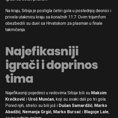
Na kraju, Srbija je postigla četiri gola u poslednjoj deonici i
privela utakmicu kraju sa konačnih 11:7. Ovim trijumfom
obezbedili su duel sa Hrvatskom za plasman u finale
takmičenja.
Najefikasniji
igrači i doprinos
tima
Najefikasniji pojedinci u redovima Srbije bili su
Maksim
Krečković
i
Uroš Munćan
, koji su svaki dali po tri gola.
Pored njih, strelci su bili još i
Dušan Samardžić
,
Marko
Abadžić
,
Nemanja Grgić
,
Marko Bursać
i
Blagoje Lale
,