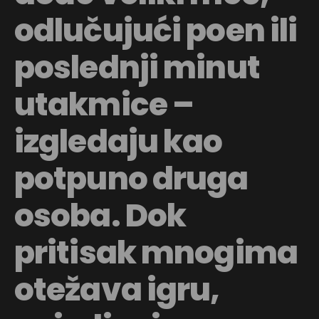
odlučujući poen ili
poslednji minut
utakmice –
izgledaju kao
potpuno druga
osoba. Dok
pritisak mnogima
otežava igru,