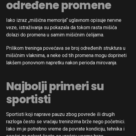
određene promene
Iako izraz „mišićna memorija“ uglavnom opisuje nervne
veze, istraživanja su pokazala da tokom rasta mišića
dolazi do promena u samim mišićnim ćelijama.
Prilikom treninga povećava se broj određenih struktura u
mišićnim vlaknima, a neke od tih promena mogu doprineti
lakšem ponovnom napretku nakon perioda mirovanja.
Najbolji primeri su
sportisti
Sportisti koji naprave pauzu zbog povrede ili drugih
razloga često se vraćaju treninzima brže nego početnici.
Iako im je potrebno vreme da povrate kondiciju, tehnika i