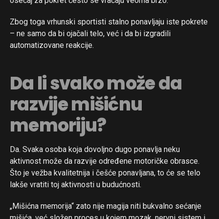
osećaj za pokret često se vraćaju veoma brzo.
Zbog toga vrhunski sportisti stalno ponavljaju iste pokrete
– ne samo da bi ojačali telo, već i da bi izgradili
automatizovane reakcije.
Da li svako može da
razvije mišićnu
memoriju?
Da. Svaka osoba koja dovoljno dugo ponavlja neku
aktivnost može da razvije određene motoričke obrasce.
Što je vežba kvalitetnija i češće ponavljana, to će se telo
lakše vratiti toj aktivnosti u budućnosti.
„Mišićna memorija“ zato nije magija niti bukvalno sećanje
mišića, već složen proces u kojem mozak, nervni sistem i