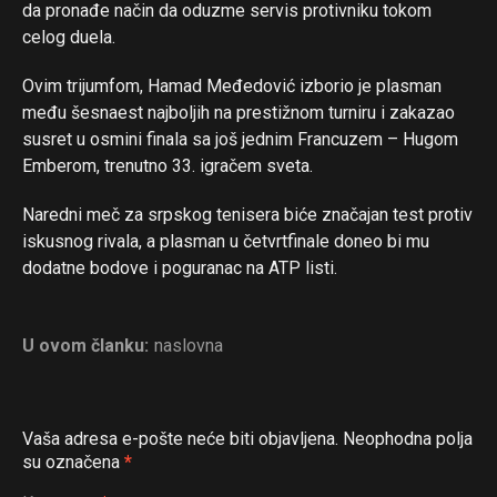
da pronađe način da oduzme servis protivniku tokom
celog duela.
Ovim trijumfom, Hamad Međedović izborio je plasman
Flipboard
među šesnaest najboljih na prestižnom turniru i zakazao
Reddit
susret u osmini finala sa još jednim Francuzem – Hugom
Emberom, trenutno 33. igračem sveta.
Pinterest
Whatsapp
Naredni meč za srpskog tenisera biće značajan test protiv
iskusnog rivala, a plasman u četvrtfinale doneo bi mu
Email
dodatne bodove i poguranac na ATP listi.
U ovom članku:
naslovna
Vaša adresa e-pošte neće biti objavljena.
Neophodna polja
su označena
*