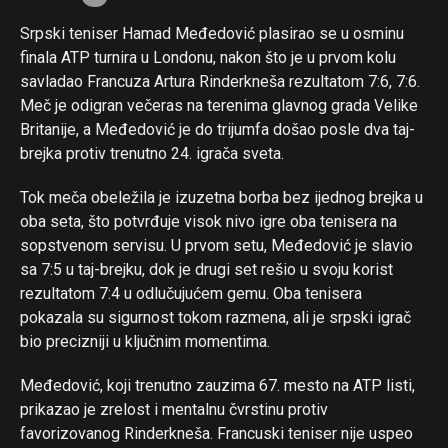
Srpski teniser Hamad Međedović plasirao se u osminu
finala ATP turnira u Londonu, nakon što je u prvom kolu
savladao Francuza Artura Rinderkneša rezultatom 7:6, 7:6.
Meč je odigran večeras na terenima glavnog grada Velike
Britanije, a Međedović je do trijumfa došao posle dva taj-
brejka protiv trenutno 24. igrača sveta.
Tok meča obeležila je izuzetna borba bez ijednog brejka u
oba seta, što potvrđuje visok nivo igre oba tenisera na
sopstvenom servisu. U prvom setu, Međedović je slavio
sa 7:5 u taj-brejku, dok je drugi set rešio u svoju korist
rezultatom 7:4 u odlučujućem gemu. Oba tenisera
pokazala su sigurnost tokom razmena, ali je srpski igrač
bio precizniji u ključnim momentima.
Međedović, koji trenutno zauzima 67. mesto na ATP listi,
prikazao je zrelost i mentalnu čvrstinu protiv
favorizovanog Rinderkneša. Francuski teniser nije uspeo