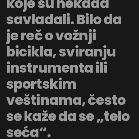
koje su nekada
savladali. Bilo da
je reč o vožnji
bicikla, sviranju
instrumenta ili
sportskim
veštinama, često
se kaže da se „telo
seća“.