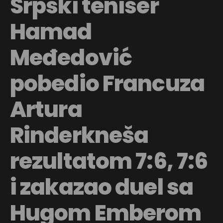
Srpski teniser
Hamad
Međedović
pobedio Francuza
Artura
Rinderkneša
rezultatom 7:6, 7:6
i zakazao duel sa
Hugom Emberom