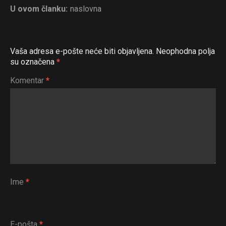
U ovom članku:
naslovna
Vaša adresa e-pošte neće biti objavljena.
Neophodna polja
su označena
*
Komentar
*
Ime
*
E-pošta
*