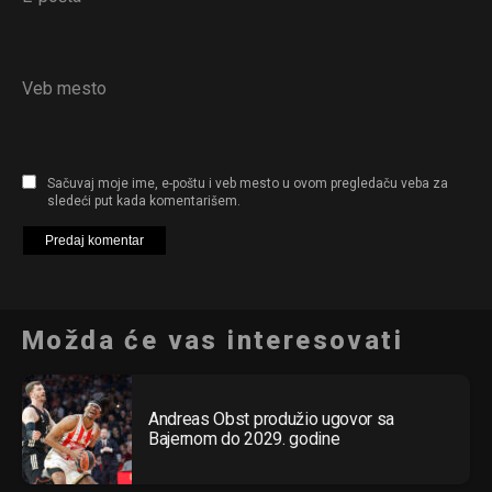
Veb mesto
Flipboard
Reddit
Sačuvaj moje ime, e-poštu i veb mesto u ovom pregledaču veba za
sledeći put kada komentarišem.
Pinterest
Whatsapp
Email
Možda će vas interesovati
Andreas Obst produžio ugovor sa
Bajernom do 2029. godine