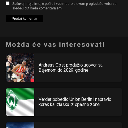
Sačuvaj moje ime, e-poštu i veb mesto u ovom pregledaču veba za
sledeći put kada komentarišem.
Možda će vas interesovati
Andreas Obst produžio ugovor sa
Bajernom do 2029. godine
Verder pobedio Union Berlin i napravio
korak ka izlasku iz opasne zone