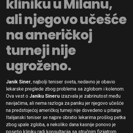
kliniku u Milanu,
ali njegovo učešće
na američkoj
turneji nije
ugroženo.
Janik Siner
, najbolji teniser sveta, nedavno je obavio
lekarske preglede zbog problema sa zglobom i kolenom.
Ova vest o
Janiku Sineru
izazvala je zabrinutost među
navijačima, ali nema razloga za paniku jer njegovo učešće
na predstojećoj američkoj turneji nije dovedeno u pitanje.
Italijanski teniser se najpre obratio lekarima prošlog petka
zbog upale zgloba, a nekoliko dana kasnije ponovo je
posetio kliniku radi konsultacija sa stručnim fizijatrom