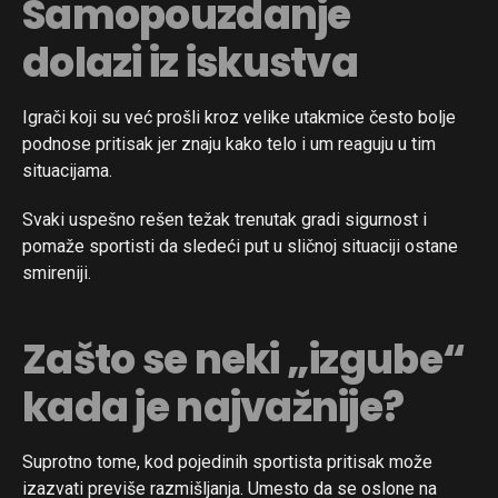
Samopouzdanje
dolazi iz iskustva
Igrači koji su već prošli kroz velike utakmice često bolje
podnose pritisak jer znaju kako telo i um reaguju u tim
situacijama.
Svaki uspešno rešen težak trenutak gradi sigurnost i
pomaže sportisti da sledeći put u sličnoj situaciji ostane
smireniji.
Zašto se neki „izgube“
kada je najvažnije?
Suprotno tome, kod pojedinih sportista pritisak može
izazvati previše razmišljanja. Umesto da se oslone na