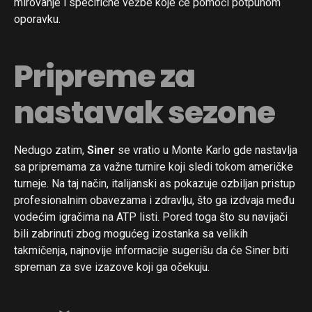
mirovanje i specifične vežbe koje će pomoći potpunom
oporavku.
Pripreme za
nastavak sezone
Nedugo zatim,
Siner
se vratio u Monte Karlo gde nastavlja
sa pripremama za važne turnire koji sledi tokom američke
turneje. Na taj način, italijanski as pokazuje ozbiljan pristup
profesionalnim obavezama i zdravlju, što ga izdvaja među
vodećim igračima na ATP listi. Pored toga što su navijači
bili zabrinuti zbog mogućeg izostanka sa velikih
takmičenja, najnovije informacije sugerišu da će Siner biti
spreman za sve izazove koji ga očekuju.