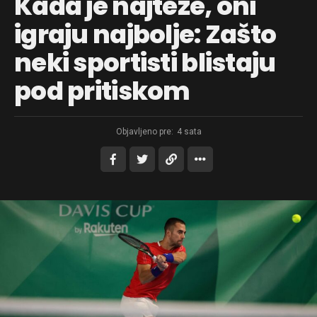
Kada je najteže, oni
igraju najbolje: Zašto
neki sportisti blistaju
pod pritiskom
Objavljeno pre:
4 sata