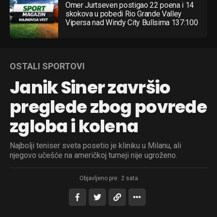
Omer Jurtseven postigao 22 poena i 14
skokova u pobedi Rio Grande Valley
Vipersa nad Windy City Bullsima 137:100
OSTALI SPORTOVI
Janik Siner završio
preglede zbog povrede
zgloba i kolena
Najbolji teniser sveta posetio je kliniku u Milanu, ali
njegovo učešće na američkoj turneji nije ugroženo.
Objavljeno pre:
2 sata