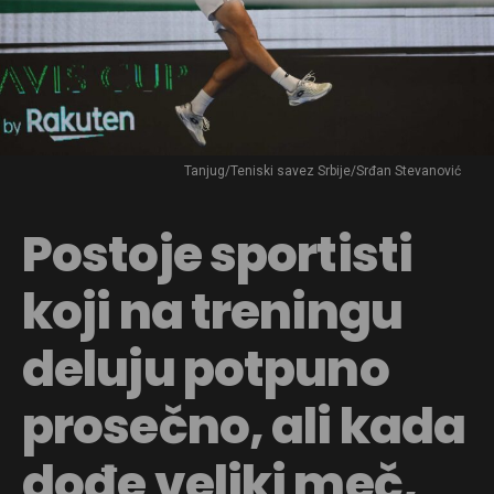
Tanjug/Teniski savez Srbije/Srđan Stevanović
Postoje sportisti
koji na treningu
deluju potpuno
prosečno, ali kada
dođe veliki meč,