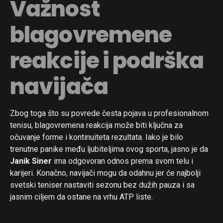
Važnost
blagovremene
reakcije i podrška
navijača
Zbog toga što su povrede česta pojava u profesionalnom
tenisu, blagovremena reakcija može biti ključna za
očuvanje forme i kontinuiteta rezultata. Iako je bilo
trenutne panike među ljubiteljima ovog sporta, jasno je da
Janik Siner
ima odgovoran odnos prema svom telu i
karijeri. Konačno, navijači mogu da odahnu jer će najbolji
svetski teniser nastaviti sezonu bez dužih pauza i sa
jasnim ciljem da ostane na vrhu ATP liste.