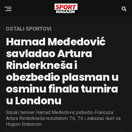
OSTALI SPORTOVI
Hamad Međedović
savladao Artura
Rinderkneša i
obezbedio plasman u
osminu finala turnira
u Londonu
Srpski teniser Hamad Međedović pobedio Francuza
Artura Rinderkneša rezultatom 7:6, 7:6 i zakazao duel sa
Hugom Emberom