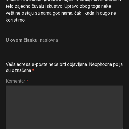
telo zajedno čuvaju iskustvo. Upravo zbog toga neke
veštine ostaju sa nama godinama, čak i kada ih dugo ne
koristimo.
U ovom članku:
naslovna
Vaša adresa e-pošte neće biti objavljena.
Neophodna polja
su označena
*
Komentar
*