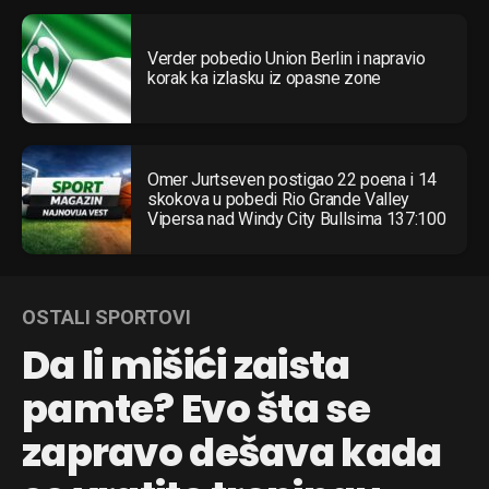
Verder pobedio Union Berlin i napravio
korak ka izlasku iz opasne zone
Omer Jurtseven postigao 22 poena i 14
skokova u pobedi Rio Grande Valley
Vipersa nad Windy City Bullsima 137:100
OSTALI SPORTOVI
Da li mišići zaista
pamte? Evo šta se
zapravo dešava kada