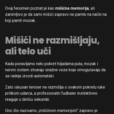
Ovaj fenomen poznat je kao
mišićna memorija
, ali
zanimljivo je da sami mišići zapravo ne pamte na način na
koji pamti mozak.
Mišići ne razmišljaju,
ali telo uči
Kada ponavljamo neki pokret hiljadama puta, mozak i
nervni sistem stvaraju snažne veze koje omogućavaju da
se radnja izvodi automatski.
Zato iskusan teniser ne razmišlja o svakom pokretu ruke
prilikom udarca, a profesionalni fudbaler instinktivno
reaguje u deliću sekunde.
Ono što nazivamo „mišićnom memorijom“ zapravo je