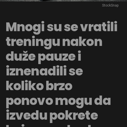
StockSnap
Mnogi su se vratili
treningu nakon
duže pauze i
iznenadili se
koliko brzo
ponovo mogu da
izvedu pokrete