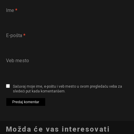
Ime
*
E-pošta
*
Veb mesto
Sačuvaj moje ime, e-poštu i veb mesto u ovom pregledaču veba za
sledeći put kada komentarišem.
Možda će vas interesovati