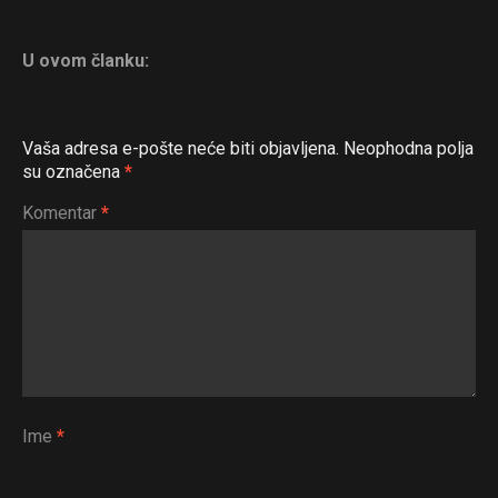
U ovom članku:
Vaša adresa e-pošte neće biti objavljena.
Neophodna polja
su označena
*
Komentar
*
Ime
*