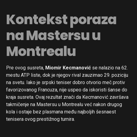
Kontekst poraza
na Mastersu u
Montrealu
Pre ovog susreta,
Miomir Kecmanović
se nalazio na 62.
mestu ATP liste, dok je njegov rival zauzimao 29. poziciju
na svetu. Iako je srpski teniser dobro otvorio meč protiv
favorizovanog Francuza, nije uspeo da iskoristi šanse do
kraja susreta. Ovaj rezultat znači da Kecmanović završava
takmičenje na Mastersu u Montrealu već nakon drugog
kola i ostaje bez plasmana među najboljih šesnaest
tenisera ovog prestižnog turnira.