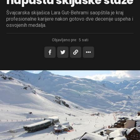
napušta skijaške staze
Švajcarska skijašica Lara Gut-Behrami saopštila je kraj
profesionalne karijere nakon gotovo dve decenije uspeha i
osvojenih medalja.
Objavljeno pre:
5 sati