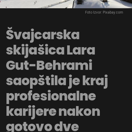
Foto Izvor: Pixabay.com
Švajcarska
skijašica Lara
Gut-Behrami
saopštila je kraj
profesionalne
karijere nakon
gotovo dve