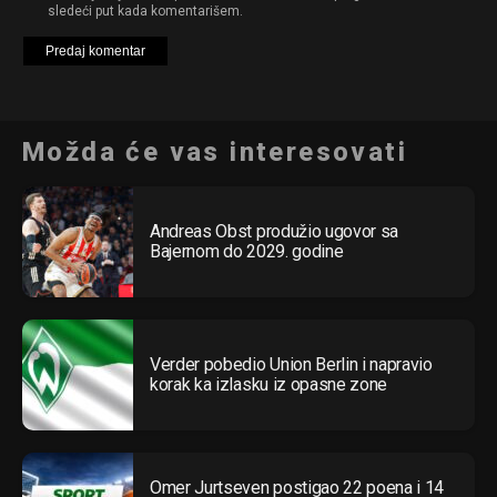
sledeći put kada komentarišem.
Možda će vas interesovati
Andreas Obst produžio ugovor sa
Bajernom do 2029. godine
Verder pobedio Union Berlin i napravio
korak ka izlasku iz opasne zone
Omer Jurtseven postigao 22 poena i 14