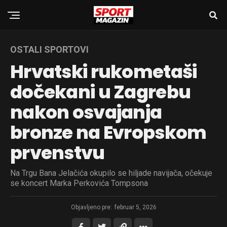
OSTALI SPORTOVI
Hrvatski rukometaši
dočekani u Zagrebu
nakon osvajanja
bronze na Evropskom
prvenstvu
Na Trgu Bana Jelačića okupilo se hiljade navijača, očekuje
se koncert Marka Perkovića Tompsona
Objavljeno pre:
februar 5, 2026