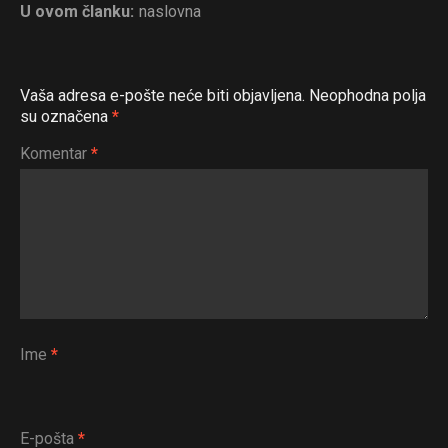
U ovom članku:
naslovna
Vaša adresa e-pošte neće biti objavljena.
Neophodna polja
su označena
*
Komentar
*
Ime
*
E-pošta
*