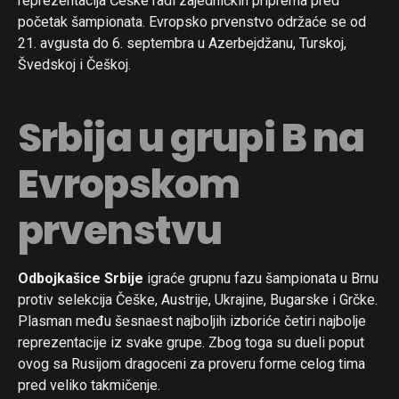
reprezentacija Češke radi zajedničkih priprema pred
početak šampionata. Evropsko prvenstvo održaće se od
Flipboard
21. avgusta do 6. septembra u Azerbejdžanu, Turskoj,
Reddit
Švedskoj i Češkoj.
Pinterest
Srbija u grupi B na
Whatsapp
Email
Evropskom
prvenstvu
Odbojkašice Srbije
igraće grupnu fazu šampionata u Brnu
protiv selekcija Češke, Austrije, Ukrajine, Bugarske i Grčke.
Plasman među šesnaest najboljih izboriće četiri najbolje
reprezentacije iz svake grupe. Zbog toga su dueli poput
ovog sa Rusijom dragoceni za proveru forme celog tima
pred veliko takmičenje.