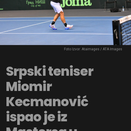
Foto Izvor: Ataimages / ATA Images
Srpski teniser
Miomir
Kecmanović
ispao je iz