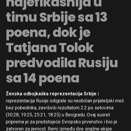
najefikasnija u
timu Srbije sa 13
poena, dok je
Tatjana Tolok
predvodila Rusiju
sa 14 poena
Ženska odbojkaška reprezentacija Srbije
i
reprezentacija Rusije odigrale su neobičan prijateljski meč
bez pobednika, završivši rezultatom 2:2 po setovima
(30:28, 19:25, 25:21, 18:25) u Beogradu. Ovaj susret
priprema je za predstojeće Evropsko prvenstvo i bio je
zatvoren za javnost. Remi između dve snažne ekipe