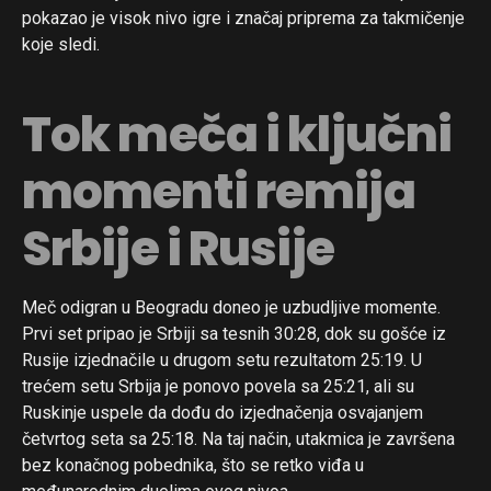
pokazao je visok nivo igre i značaj priprema za takmičenje
koje sledi.
Tok meča i ključni
momenti remija
Srbije i Rusije
Meč odigran u Beogradu doneo je uzbudljive momente.
Prvi set pripao je Srbiji sa tesnih 30:28, dok su gošće iz
Rusije izjednačile u drugom setu rezultatom 25:19. U
trećem setu Srbija je ponovo povela sa 25:21, ali su
Ruskinje uspele da dođu do izjednačenja osvajanjem
četvrtog seta sa 25:18. Na taj način, utakmica je završena
bez konačnog pobednika, što se retko viđa u