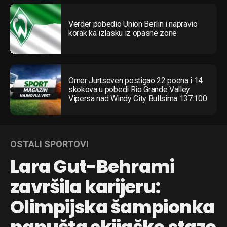
Verder pobedio Union Berlin i napravio
korak ka izlasku iz opasne zone
Omer Jurtseven postigao 22 poena i 14
skokova u pobedi Rio Grande Valley
Vipersa nad Windy City Bullsima 137:100
OSTALI SPORTOVI
Lara Gut-Behrami
završila karijeru:
Olimpijska šampionka