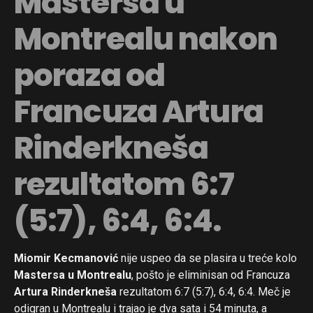
Mastersa u
Montrealu nakon
poraza od
Francuza Artura
Rinderkneša
rezultatom 6:7
(5:7), 6:4, 6:4.
Miomir Kecmanović
nije uspeo da se plasira u treće kolo
Mastersa u Montrealu
, pošto je eliminisan od Francuza
Artura Rinderkneša
rezultatom 6:7 (5:7), 6:4, 6:4. Meč je
odigran u Montrealu i trajao je dva sata i 54 minuta, a