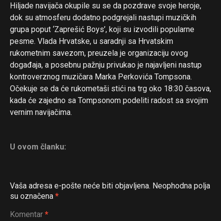
Hiljade navijača okupile su se da pozdrave svoje heroje,
dok su atmosferu dodatno podgrejali nastupi muzičkih
grupa poput ‘Zaprešić Boys’, koji su izvodili popularne
pesme. Vlada Hrvatske, u saradnji sa Hrvatskim
rukometnim savezom, preuzela je organizaciju ovog
događaja, a posebnu pažnju privukao je najavljeni nastup
kontroverznog muzičara Marka Perkovića Tompsona.
Očekuje se da će rukometaši stići na trg oko 18:30 časova,
kada će zajedno sa Tompsonom podeliti radost sa svojim
vernim navijačima.
U ovom članku:
Vaša adresa e-pošte neće biti objavljena.
Neophodna polja
su označena
*
Komentar
*