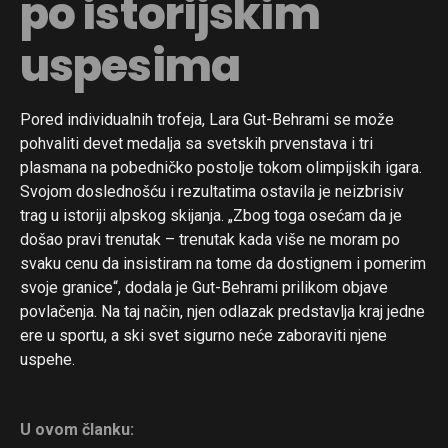
po istorijskim
uspesima
Pored individualnih trofeja, Lara Gut-Behrami se može
pohvaliti devet medalja sa svetskih prvenstava i tri
plasmana na pobedničko postolje tokom olimpijskih igara.
Svojom doslednošću i rezultatima ostavila je neizbrisiv
trag u istoriji alpskog skijanja. „Zbog toga osećam da je
došao pravi trenutak – trenutak kada više ne moram po
svaku cenu da insistiram na tome da dostignem i pomerim
svoje granice“, dodala je Gut-Behrami prilikom objave
povlačenja. Na taj način, njen odlazak predstavlja kraj jedne
ere u sportu, a ski svet sigurno neće zaboraviti njene
uspehe.
U ovom članku: