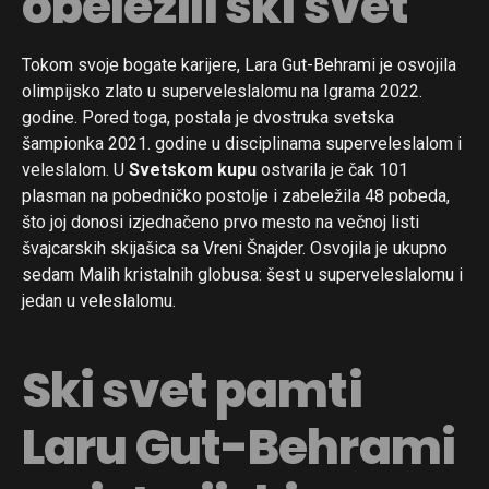
obeležili ski svet
Tokom svoje bogate karijere, Lara Gut-Behrami je osvojila
olimpijsko zlato u superveleslalomu na Igrama 2022.
godine. Pored toga, postala je dvostruka svetska
šampionka 2021. godine u disciplinama superveleslalom i
veleslalom. U
Svetskom kupu
ostvarila je čak 101
plasman na pobedničko postolje i zabeležila 48 pobeda,
što joj donosi izjednačeno prvo mesto na večnoj listi
švajcarskih skijašica sa Vreni Šnajder. Osvojila je ukupno
sedam Malih kristalnih globusa: šest u superveleslalomu i
jedan u veleslalomu.
Ski svet pamti
Laru Gut-Behrami