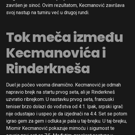
završen je sinoć. Ovim rezultatom, Kecmanović završava
svoj nastup na turniru već u drugoj rundi.
Tok meča između
Kecmanovića i
Rinderkneša
Duel je počeo veoma dinamično. Kecmanović je odmah
napravio brejk na startu prvog seta, ali je Rinderkneš
uzvratio ribrejkom. U nastavku prvog seta, francuski
teniser brzo dolazi do vođstva od 4:1. Ipak, srpski igrač
nije odustajao i uspeo je da izjednači na 4:4. Set se potom
Flipboard
igrao gem za gem i odluka je pala u taj-brejku. U taj-brejku,
Reddit
Miomir Kecmanović pokazuje mirnoću i sigurnost te
Pinterest