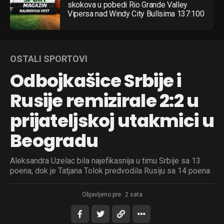
skokova u pobedi Rio Grande Valley
Vipersa nad Windy City Bullsima 137:100
OSTALI SPORTOVI
Odbojkašice Srbije i
Rusije remizirale 2:2 u
prijateljskoj utakmici u
Beogradu
Aleksandra Uzelac bila najefikasnija u timu Srbije sa 13
poena, dok je Tatjana Tolok predvodila Rusiju sa 14 poena
Objavljeno pre:
2 sata