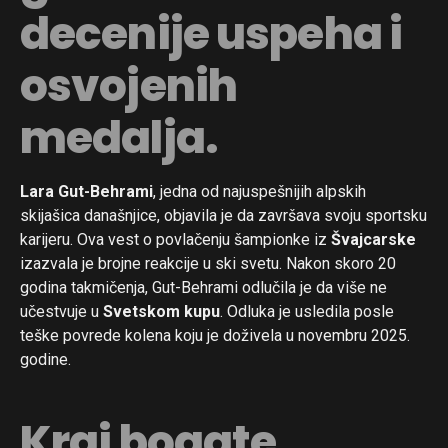
decenije uspeha i
osvojenih
medalja.
Lara Gut-Behrami
, jedna od najuspešnijih alpskih
skijašica današnjice, objavila je da završava svoju sportsku
karijeru. Ova vest o povlačenju šampionke iz
Švajcarske
izazvala je brojne reakcije u ski svetu. Nakon skoro 20
godina takmičenja, Gut-Behrami odlučila je da više ne
učestvuje u
Svetskom kupu
. Odluka je usledila posle
teške povrede kolena koju je doživela u novembru 2025.
godine.
Kraj bogate