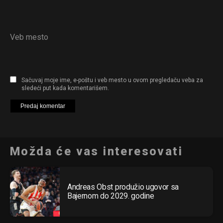
Veb mesto
Sačuvaj moje ime, e-poštu i veb mesto u ovom pregledaču veba za
sledeći put kada komentarišem.
Možda će vas interesovati
Andreas Obst produžio ugovor sa
Bajernom do 2029. godine