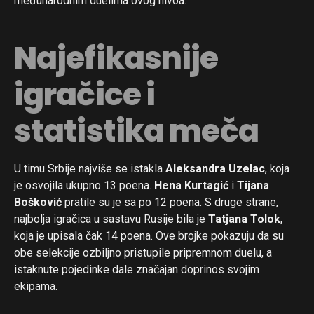
međunarodnim duelima ovog nivoa.
Najefikasnije
igračice i
statistika meča
U timu Srbije najviše se istakla
Aleksandra Uzelac
, koja
je osvojila ukupno 13 poena.
Hena Kurtagić
i
Tijana
Bošković
pratile su je sa po 12 poena. S druge strane,
najbolja igračica u sastavu Rusije bila je
Tatjana Tolok
,
koja je upisala čak 14 poena. Ove brojke pokazuju da su
obe selekcije ozbiljno pristupile pripremnom duelu, a
istaknute pojedinke dale značajan doprinos svojim
ekipama.