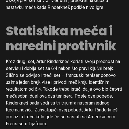
osvaja prvi set sa 7:5. Međutim, preokret nastupa u
nastavku meča kada Rinderkneš podiže nivo igre.
Whatsapp
Email
Statistika meča i
naredni protivnik
Kroz drugi set, Artur Rinderkneš koristi svoju prednost na
servisu i dobija set sa 6:4 nakon što pravi ključni brejk.
Slično se odvijao i treći set — francuski teniser ponovo
uzima jedan brejk više i privodi meč kraju identičnim
rezultatom od 6:4. Takođe treba istaći da je ovo bio četvrti
međusobni duel ova dva tenisera. Posle ove pobede,
Rinderkneš sada vodi sa tri trijumfa naspram jednog
Kecmanovića. Zahvaljujući ovoj pobedi, Artur Rinderkneš
prolazi u treće kolo gde će se sastati sa Amerikancem
Frensisom Tijafoom.