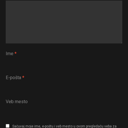
Flipboard
Reddit
Pinterest
Whatsapp
Email
Ime
*
E-pošta
*
Veb mesto
Sačuvaj moje ime, e-poštu i veb mesto u ovom pregledaču veba za