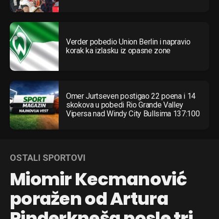
Verder pobedio Union Berlin i napravio
korak ka izlasku iz opasne zone
Omer Jurtseven postigao 22 poena i 14
skokova u pobedi Rio Grande Valley
Vipersa nad Windy City Bullsima 137:100
OSTALI SPORTOVI
Miomir Kecmanović
poražen od Artura
Rinderkneša posle tri