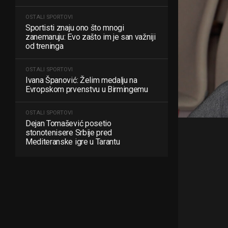
OSTALI SPORTOVI
Sportisti znaju ono što mnogi
zanemaruju: Evo zašto im je san važniji
od treninga
OSTALI SPORTOVI
Ivana Španović: Želim medalju na
Evropskom prvenstvu u Birmingemu
OSTALI SPORTOVI
Dejan Tomašević posetio
stonotenisere Srbije pred
Mediteranske igre u Tarantu