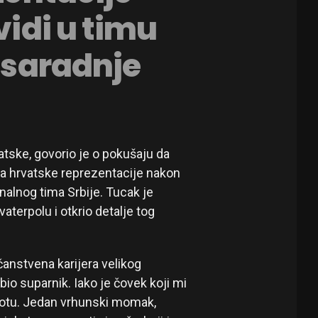
vidi u timu
o saradnje
atske, govorio je o pokušaju da
ima hrvatske reprezentacije nakon
onalnog tima Srbije. Tucak je
aterpolu i otkrio detalje tog
čanstvena karijera velikog
io suparnik. Iako je čovek koji mi
ivotu. Jedan vrhunski momak,