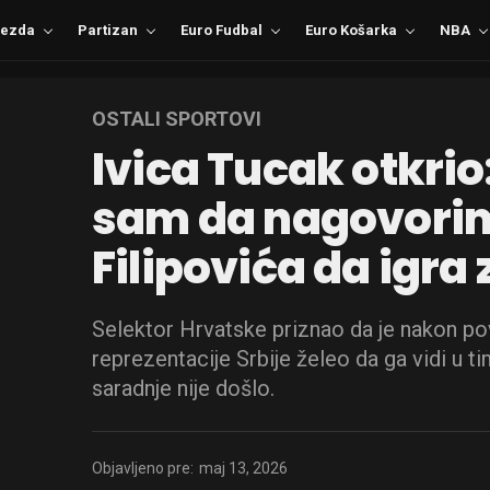
ezda
Partizan
Euro Fudbal
Euro Košarka
NBA
OSTALI SPORTOVI
Ivica Tucak otkri
sam da nagovorim
Filipovića da igra
Selektor Hrvatske priznao da je nakon povl
reprezentacije Srbije želeo da ga vidi u tim
saradnje nije došlo.
Objavljeno pre:
maj 13, 2026