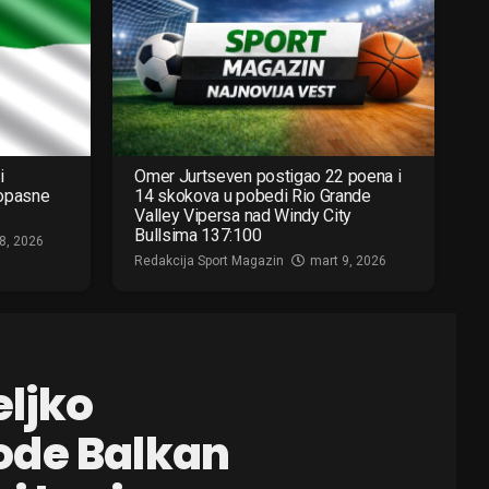
i
Omer Jurtseven postigao 22 poena i
 opasne
14 skokova u pobedi Rio Grande
Valley Vipersa nad Windy City
Bullsima 137:100
8, 2026
Redakcija Sport Magazin
mart 9, 2026
eljko
ode Balkan