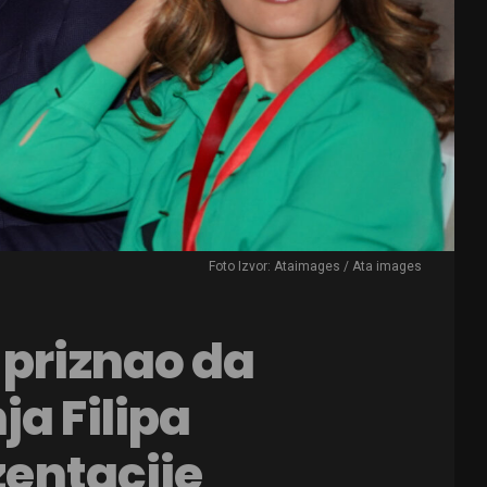
Foto Izvor: Ataimages / Ata images
 priznao da
ja Filipa
zentacije