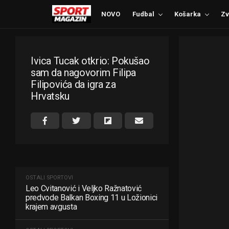
NOVO
Fudbal
Košarka
Zv
Ivica Tucak otkrio: Pokušao
sam da nagovorim Filipa
Filipovića da igra za
Hrvatsku
OSTALI SPORTOVI
Leo Cvitanović i Veljko Ražnatović
predvode Balkan Boxing 11 u Ložionici
krajem avgusta