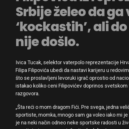
Srbije želeo da ga 
‘kockastih’, ali d
nije došlo.
Ivica Tucak, selektor vaterpolo reprezentacije Hrv
Filipa Filipovića ubedi da nastavi karijeru u redov
što se proslavljeni levoruki igrač oprostio od naci
istakao koliko ceni Filipovićev doprinos svetskom v
razgovora.
„Šta reći o mom dragom Fići. Pre svega, jedna veli
sportiste, momka, mnogo sam ga voleo iako mi je b
je na neki način odneo neke sportske radosti u ž