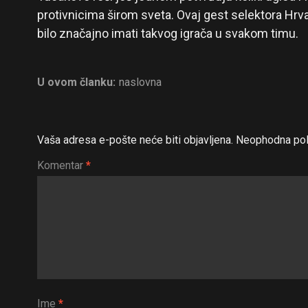
protivnicima širom sveta. Ovaj gest selektora Hrva
bilo značajno imati takvog igrača u svakom timu.
U ovom članku:
naslovna
Vaša adresa e-pošte neće biti objavljena.
Neophodna pol
Komentar
*
Ime
*