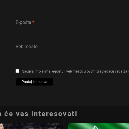
E-pošta
*
Veb mesto
Sačuvaj moje ime, e-poštu i veb mesto u ovom pregledaču veba za 
 će vas interesovati