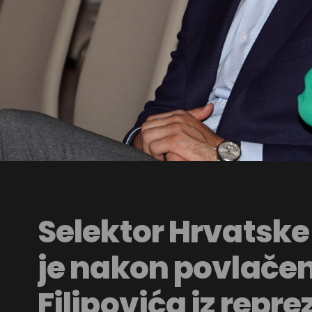
Selektor Hrvatske
je nakon povlačen
Filipovića iz repre