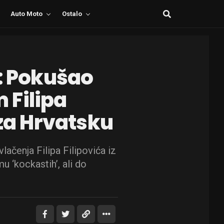
Auto Moto
Ostalo
o: Pokušao
 Filipa
 za Hrvatsku
ačenja Filipa Filipovića iz
u ‘kockastih’, ali do