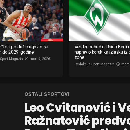
Obst produžio ugovor sa
Verder pobedio Union Berlin 
m do 2029. godine
napravio korak ka izlasku iz
zone
 Sport Magazin
mart 9, 2026
Redakcija Sport Magazin
mart 
OSTALI SPORTOVI
Leo Cvitanović i V
Ražnatović predv