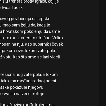
slu trenera protiv igrača, koji je
e Ivica Tucak.
vićevog povlačenja sa srpske
Imao sam želju da, kada je
ga u hrvatskom pokolenju da uzme
vatio, to mu zameram strašno. Volim
ponosan na nju. Kao suparnik i čovek
o srpskom i svetskom vaterpolu.
životu, kao što smo se lani videli
rofesionalnog vaterpola, a tokom
j tako i na međunarodnoj sceni.
vatske pokazuje njegovu
 osvajao najveće trofeje.
ilipović uživa među kolegama i