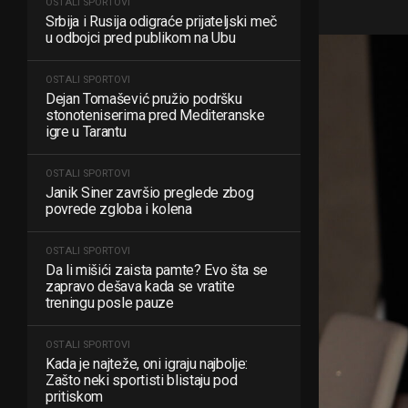
OSTALI SPORTOVI
Srbija i Rusija odigraće prijateljski meč
u odbojci pred publikom na Ubu
OSTALI SPORTOVI
Dejan Tomašević pružio podršku
stonoteniserima pred Mediteranske
igre u Tarantu
OSTALI SPORTOVI
Janik Siner završio preglede zbog
povrede zgloba i kolena
OSTALI SPORTOVI
Da li mišići zaista pamte? Evo šta se
zapravo dešava kada se vratite
treningu posle pauze
OSTALI SPORTOVI
Kada je najteže, oni igraju najbolje:
Zašto neki sportisti blistaju pod
pritiskom