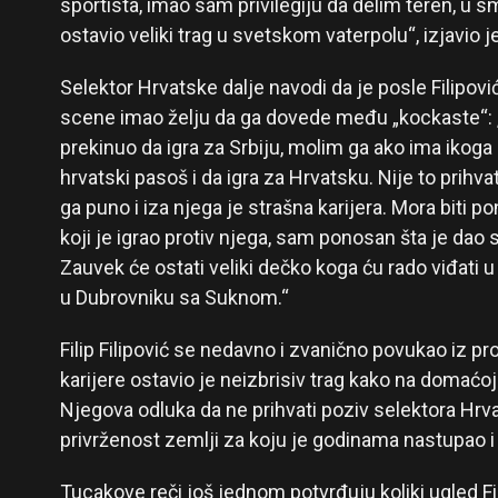
sportista, imao sam privilegiju da delim teren, u smi
ostavio veliki trag u svetskom vaterpolu“, izjavio j
Selektor Hrvatske dalje navodi da je posle Filipo
scene imao želju da ga dovede među „kockaste“: „
prekinuo da igra za Srbiju, molim ga ako ima iko
hrvatski pasoš i da igra za Hrvatsku. Nije to prih
ga puno i iza njega je strašna karijera. Mora biti 
koji je igrao protiv njega, sam ponosan šta je da
Zauvek će ostati veliki dečko koga ću rado viđati u 
u Dubrovniku sa Suknom.“
Filip Filipović se nedavno i zvanično povukao iz p
karijere ostavio je neizbrisiv trag kako na domaćo
Njegova odluka da ne prihvati poziv selektora Hr
privrženost zemlji za koju je godinama nastupao i
Tucakove reči još jednom potvrđuju koliki ugled F