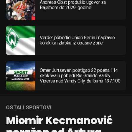
Andreas Obst produžio ugovor sa
Bajernom do 2029. godine
Verder pobedio Union Berlin i napravio
korak ka izlasku iz opasne zone
Omer Jurtseven postigao 22 poena i 14
skokova u pobedi Rio Grande Valley
Vipersa nad Windy City Bullsima 137:100
OSTALI SPORTOVI
Miomir Kecmanović