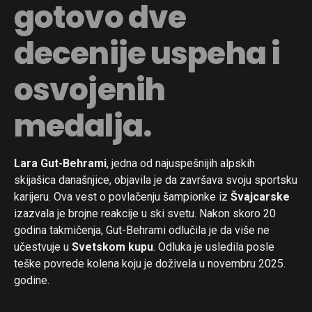
gotovo dve
decenije uspeha i
osvojenih
medalja.
Lara Gut-Behrami
, jedna od najuspešnijih alpskih
skijašica današnjice, objavila je da završava svoju sportsku
karijeru. Ova vest o povlačenju šampionke iz
Švajcarske
izazvala je brojne reakcije u ski svetu. Nakon skoro 20
godina takmičenja, Gut-Behrami odlučila je da više ne
učestvuje u
Svetskom kupu
. Odluka je usledila posle
teške povrede kolena koju je doživela u novembru 2025.
godine.