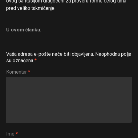
ovog sa Rusijom dragoceni za proveru forme celog tima
pred veliko takmičenje.
U ovom članku:
Vaša adresa e-pošte neće biti objavljena.
Neophodna polja
su označena
*
Komentar
*
Ime
*