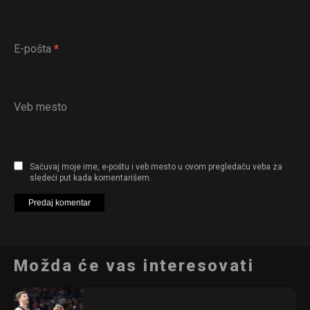
E-pošta
*
Veb mesto
Sačuvaj moje ime, e-poštu i veb mesto u ovom pregledaču veba za
sledeći put kada komentarišem.
Možda će vas interesovati