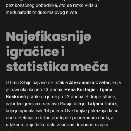
bez konačnog pobednika, što se retko viđa u
međunarodnim duelima ovog nivoa.
Najefikasnije
igračice i
statistika meča
U timu Srbije najviše se istakla
Aleksandra Uzelac
, koja
je osvojila ukupno 13 poena.
Hena Kurtagić
i
Tijana
Bošković
pratile su je sa po 12 poena. S druge strane,
najbolja igračica u sastavu Rusije bila je
Tatjana Tolok
,
koja je upisala čak 14 poena. Ove brojke pokazuju da su
obe selekcije ozbiljno pristupile pripremnom duelu, a
istaknute pojedinke dale značajan doprinos svojim