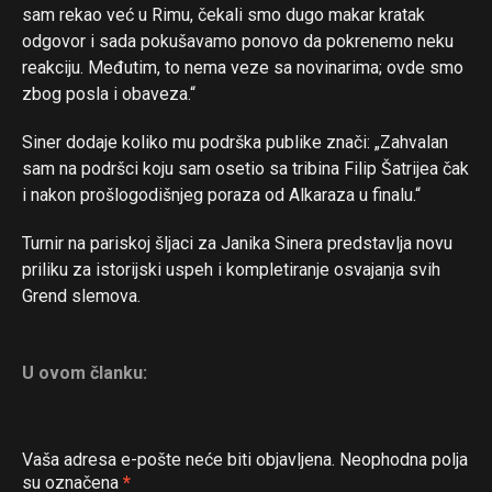
sam rekao već u Rimu, čekali smo dugo makar kratak
odgovor i sada pokušavamo ponovo da pokrenemo neku
reakciju. Međutim, to nema veze sa novinarima; ovde smo
zbog posla i obaveza.“
Siner dodaje koliko mu podrška publike znači: „Zahvalan
sam na podršci koju sam osetio sa tribina Filip Šatrijea čak
i nakon prošlogodišnjeg poraza od Alkaraza u finalu.“
Turnir na pariskoj šljaci za Janika Sinera predstavlja novu
priliku za istorijski uspeh i kompletiranje osvajanja svih
Grend slemova.
U ovom članku:
Vaša adresa e-pošte neće biti objavljena.
Neophodna polja
su označena
*