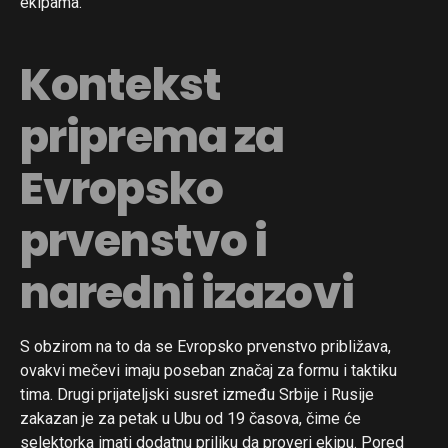
ekipama.
Kontekst
priprema za
Evropsko
prvenstvo i
naredni izazovi
S obzirom na to da se Evropsko prvenstvo približava,
ovakvi mečevi imaju poseban značaj za formu i taktiku
tima. Drugi prijateljski susret između Srbije i Rusije
zakazan je za petak u Ubu od 19 časova, čime će
selektorka imati dodatnu priliku da proveri ekipu. Pored