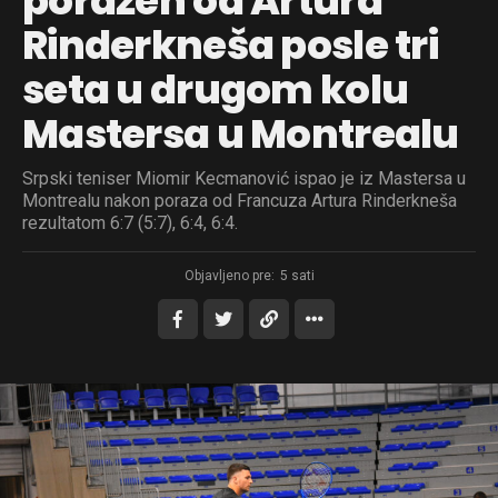
poražen od Artura
Rinderkneša posle tri
seta u drugom kolu
Mastersa u Montrealu
Srpski teniser Miomir Kecmanović ispao je iz Mastersa u
Montrealu nakon poraza od Francuza Artura Rinderkneša
rezultatom 6:7 (5:7), 6:4, 6:4.
Objavljeno pre:
5 sati