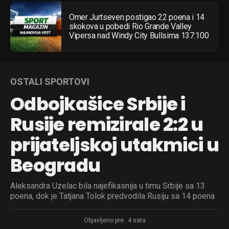
Omer Jurtseven postigao 22 poena i 14
skokova u pobedi Rio Grande Valley
Vipersa nad Windy City Bullsima 137:100
OSTALI SPORTOVI
Odbojkašice Srbije i
Rusije remizirale 2:2 u
prijateljskoj utakmici u
Beogradu
Aleksandra Uzelac bila najefikasnija u timu Srbije sa 13
poena, dok je Tatjana Tolok predvodila Rusiju sa 14 poena
Objavljeno pre:
4 sata