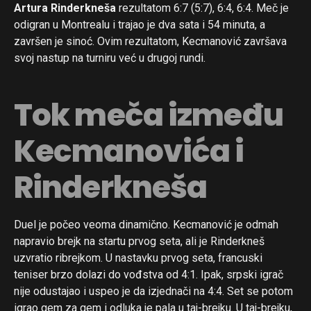
Artura Rinderkneša
rezultatom 6:7 (5:7), 6:4, 6:4. Meč je
odigran u Montrealu i trajao je dva sata i 54 minuta, a
završen je sinoć. Ovim rezultatom, Kecmanović završava
svoj nastup na turniru već u drugoj rundi.
Tok meča između
Kecmanovića i
Rinderkneša
Duel je počeo veoma dinamično. Kecmanović je odmah
napravio brejk na startu prvog seta, ali je Rinderkneš
uzvratio ribrejkom. U nastavku prvog seta, francuski
teniser brzo dolazi do vođstva od 4:1. Ipak, srpski igrač
nije odustajao i uspeo je da izjednači na 4:4. Set se potom
igrao gem za gem i odluka je pala u taj-brejku. U taj-brejku,