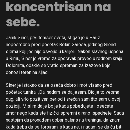
koncentrisan na
sebe.
Janik Siner, prvi teniser sveta, stigao je u Pariz
neposredno pred početak Rolan Garosa, jedinog Grend
slema koji još nije osvojio u karijeri. Nakon slavnog uspeha
u Rimu, Siner je vreme za oporavak proveo u rodnom kraju
Dolomita, odakle se vratio spreman za izazove koje
donosi teren na šljaci.
Siner je istakao da se oseća dobro i motivisano pred
početak turnira: „Da, nadam se da jesam. Bio je to veoma
dug, ali vrlo pozitivan period i srećan sam što sam u ovoj
poziciji. Mislim da je bolje kada pobeđujete i osećate
umor nego kada ste fizički spremni a rano ispadnete. Sada
nastojim da pronađem dobar balans na treningu, da znam
kada treba da se forsiram, a kada ne, i nadam se da ću biti