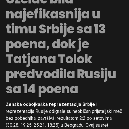
najefikasnija u
timu Srbije sa 13
poena, dok je
Tatjana Tolok
predvodila Rusiju
sa 14 poena
Ženska odbojkaška reprezentacija Srbije
i
reprezentacija Rusije odigrale su neobičan prijateljski meč
bez pobednika, završivši rezultatom 2:2 po setovima
(30:28, 19:25, 25:21, 18:25) u Beogradu. Ovaj susret