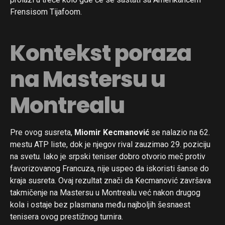
Frensisom Tijafoom.
Kontekst poraza
na Mastersu u
Montrealu
Pre ovog susreta,
Miomir Kecmanović
se nalazio na 62.
mestu ATP liste, dok je njegov rival zauzimao 29. poziciju
na svetu. Iako je srpski teniser dobro otvorio meč protiv
favorizovanog Francuza, nije uspeo da iskoristi šanse do
kraja susreta. Ovaj rezultat znači da Kecmanović završava
takmičenje na Mastersu u Montrealu već nakon drugog
kola i ostaje bez plasmana među najboljih šesnaest
tenisera ovog prestižnog turnira.