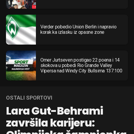
Verder pobedio Union Berlin i napravio
korak ka izlasku iz opasne zone
Omer Jurtseven postigao 22 poena i 14
skokova u pobedi Rio Grande Valley
Vipersa nad Windy City Bullsima 137:100
OSTALI SPORTOVI
Lara Gut-Behrami
završila karijeru: