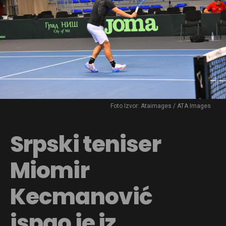
Foto Izvor: Ataimages / ATA Images
Srpski teniser
Miomir
Kecmanović
ispao je iz