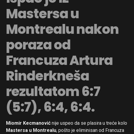
Mastersa u
Montrealu nakon
poraza od
Francuza Artura
Rinderkneša
rezultatom 6:7
(5:7), 6:4, 6:4.
Miomir Kecmanović
nije uspeo da se plasira u treće kolo
Mastersa u Montrealu
, pošto je eliminisan od Francuza