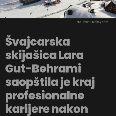
Foto Izvor: Pixabay.com
Švajcarska
skijašica Lara
Gut-Behrami
saopštila je kraj
profesionalne
karijere nakon