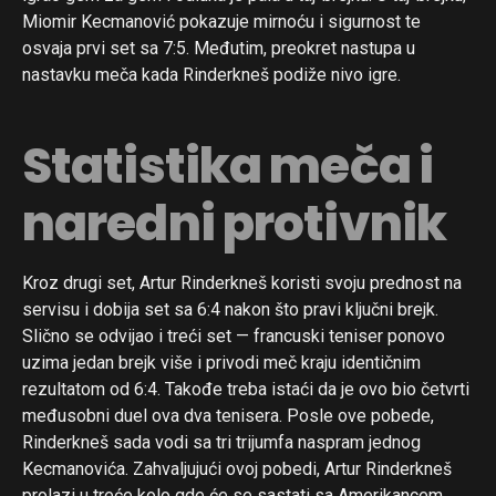
Miomir Kecmanović pokazuje mirnoću i sigurnost te
osvaja prvi set sa 7:5. Međutim, preokret nastupa u
nastavku meča kada Rinderkneš podiže nivo igre.
Statistika meča i
naredni protivnik
Kroz drugi set, Artur Rinderkneš koristi svoju prednost na
servisu i dobija set sa 6:4 nakon što pravi ključni brejk.
Slično se odvijao i treći set — francuski teniser ponovo
uzima jedan brejk više i privodi meč kraju identičnim
rezultatom od 6:4. Takođe treba istaći da je ovo bio četvrti
međusobni duel ova dva tenisera. Posle ove pobede,
Rinderkneš sada vodi sa tri trijumfa naspram jednog
Kecmanovića. Zahvaljujući ovoj pobedi, Artur Rinderkneš
prolazi u treće kolo gde će se sastati sa Amerikancem