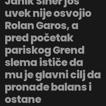
Janik Siner još
uvek nije osvojio
Rolan Garos, a
pred početak
pariskog Grend
slema ističe da
mu je glavni cilj da
pronađe balans i
ostane