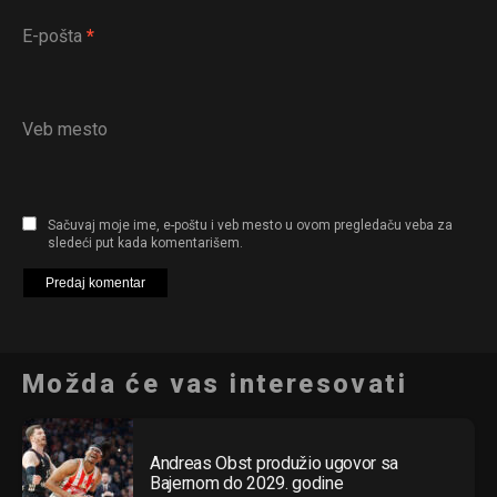
E-pošta
*
Veb mesto
Sačuvaj moje ime, e-poštu i veb mesto u ovom pregledaču veba za
sledeći put kada komentarišem.
Možda će vas interesovati
Andreas Obst produžio ugovor sa
Bajernom do 2029. godine