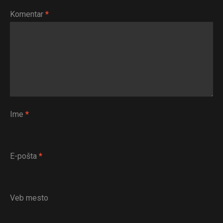
Komentar
*
Flipboard
Reddit
Pinterest
Whatsapp
Email
Ime
*
E-pošta
*
Veb mesto