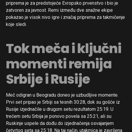
priprema je za predstojeće Evropsko prvenstvo i bio je
zatvoren za javnost. Remi između dve snažne ekipe
pokazao je visok nivo igre i značaj priprema za takmičenje
koje sledi.
Tok meča i ključni
momenti remija
Srbije i Rusije
Meč odigran u Beogradu doneo je uzbudljive momente.
Prvi set pripao je Srbiji sa tesnih 30:28, dok su gošće iz
Rusije izjednačile u drugom setu rezultatom 25:19. U
trećem setu Srbija je ponovo povela sa 25:21, ali su
Ruskinje uspele da dođu do izjednačenja osvajanjem
četvrtog seta sa 25:18. Na taj način, utakmica je završena