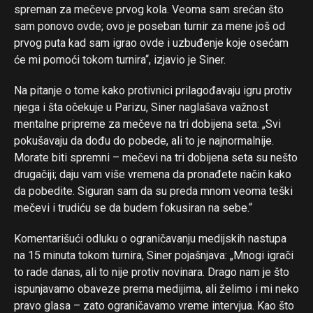
spreman za mečeve prvog kola. Veoma sam srećan što
sam ponovo ovde; ovo je poseban turnir za mene još od
prvog puta kad sam igrao ovde i uzbuđenje koje osećam
će mi pomoći tokom turnira“, izjavio je Siner.
Na pitanje o tome kako protivnici prilagođavaju igru protiv
njega i šta očekuje u Parizu, Siner naglašava važnost
mentalne pripreme za mečeve na tri dobijena seta: „Svi
pokušavaju da dođu do pobede, ali to je najnormalnije.
Morate biti spremni – mečevi na tri dobijena seta su nešto
drugačiji; daju vam više vremena da pronađete način kako
da pobedite. Siguran sam da su preda mnom veoma teški
mečevi i trudiću se da budem fokusiran na sebe.“
Komentarišući odluku o ograničavanju medijskih nastupa
na 15 minuta tokom turnira, Siner pojašnjava: „Mnogi igrači
to rade danas, ali to nije protiv novinara. Drago nam je što
ispunjavamo obaveze prema medijima, ali želimo i mi neko
pravo glasa – zato ograničavamo vreme intervjua. Kao što