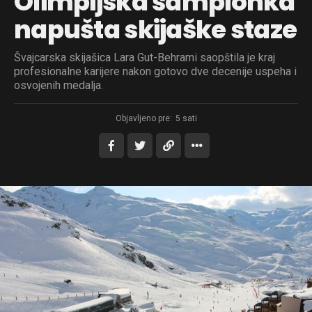
Olimpijska šampionka
napušta skijaške staze
Švajcarska skijašica Lara Gut-Behrami saopštila je kraj
profesionalne karijere nakon gotovo dve decenije uspeha i
osvojenih medalja.
Objavljeno pre:
5 sati