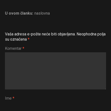
U ovom članku:
naslovna
Vaša adresa e-pošte neće biti objavljena.
Neophodna polja
su označena
*
Komentar
*
Ime
*