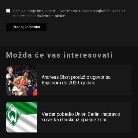
Sačuvaj moje ime, e-poštu i veb mesto u ovom pregledaču veba za
sledeći put kada komentarišem.
Možda će vas interesovati
Andreas Obst produžio ugovor sa
Bajernom do 2029. godine
Verder pobedio Union Berlin i napravio
korak ka izlasku iz opasne zone