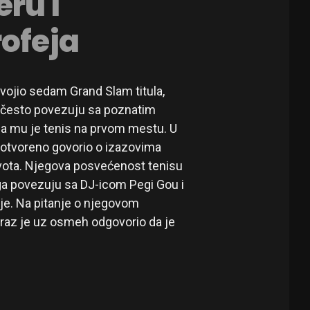
eru i
rofeja
svojio sedam Grand Slam titula,
a često povezuju sa poznatim
 da mu je tenis na prvom mestu. U
e otvoreno govorio o izazovima
ivota. Njegova posvećenost tenisu
e ga povezuju sa DJ-icom Pegi Gou i
e. Na pitanje o njegovom
raz je uz osmeh odgovorio da je