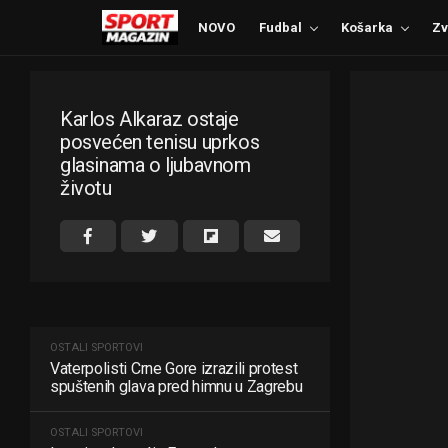
NOVO
Fudbal
Košarka
Zv
Karlos Alkaraz ostaje
posvećen tenisu uprkos
glasinama o ljubavnom
životu
OSTALI SPORTOVI
Vaterpolisti Crne Gore izrazili protest
spuštenih glava pred himnu u Zagrebu
OSTALI SPORTOVI