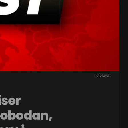
Foto Izvor:
iser
lobodan,