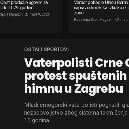
Obst produžio ugovor sa
Verder pobedio Union Berlin 
m do 2029. godine
napravio korak ka izlasku iz
zone
 Sport Magazin
mart 9, 2026
Redakcija Sport Magazin
mart 
OSTALI SPORTOVI
Vaterpolisti Crne G
protest spuštenih
himnu u Zagrebu
Mladi crnogorski vaterpolisti pognutih gl
nezadovoljstvo zbog sistema takmičenja
16 godina.