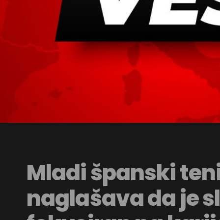
Mladi španski ten
naglašava da je s