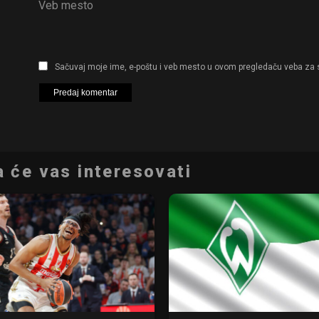
Veb mesto
Sačuvaj moje ime, e-poštu i veb mesto u ovom pregledaču veba za 
 će vas interesovati