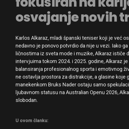
fokusiran na karij
osvajanje novih t
Karlos Alkaraz, mladi španski teniser koji je već o
nedavno je ponovo potvrdio da nije u vezi. Iako g
ličnostima iz sveta mode i muzike, Alkaraz ističe
intervjuima tokom 2024. i 2025. godine, Alkaraz j
balansiranja profesionalnog sporta i emotivnog ž
ne ostavlja prostora za distrakcije, a glasine koj
manekenkom Bruks Nader ostaju samo spekulacij
ljubavnom statusu na Australian Openu 2026, Alka
slobodan.
U ovom članku: