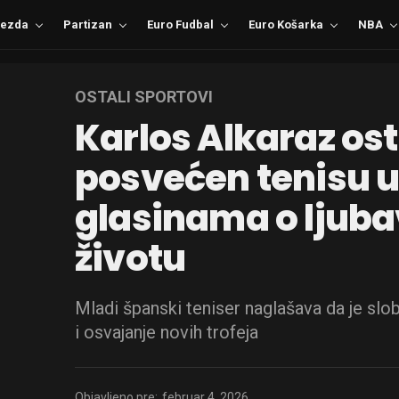
ezda
Partizan
Euro Fudbal
Euro Košarka
NBA
OSTALI SPORTOVI
Karlos Alkaraz os
posvećen tenisu 
glasinama o ljub
životu
Mladi španski teniser naglašava da je slob
i osvajanje novih trofeja
Objavljeno pre:
februar 4, 2026