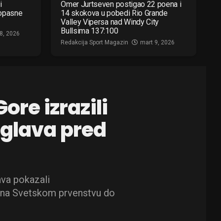
i
Omer Jurtseven postigao 22 poena i
 opasne
14 skokova u pobedi Rio Grande
Valley Vipersa nad Windy City
Bullsima 137:100
8, 2026
Redakcija Sport Magazin
mart 9, 2026
ore izrazili
 glava pred
ava pokazali
 na Svetskom prvenstvu do