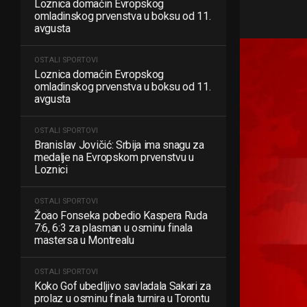
Loznica domaćin Evropskog
omladinskog prvenstva u boksu od 11.
avgusta
OSTALI SPORTOVI
Loznica domaćin Evropskog
omladinskog prvenstva u boksu od 11.
avgusta
OSTALI SPORTOVI
Branislav Jovičić: Srbija ima snagu za
medalje na Evropskom prvenstvu u
Loznici
OSTALI SPORTOVI
Žoao Fonseka pobedio Kaspera Ruda
7:6, 6:3 za plasman u osminu finala
mastersa u Montrealu
OSTALI SPORTOVI
Koko Gof ubedljivo savladala Sakari za
prolaz u osminu finala turnira u Torontu