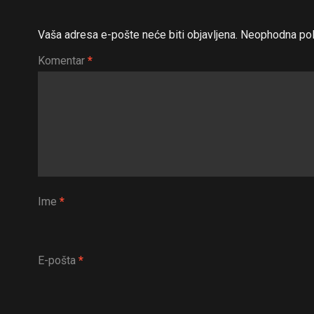
Vaša adresa e-pošte neće biti objavljena.
Neophodna pol
Komentar
*
Ime
*
E-pošta
*