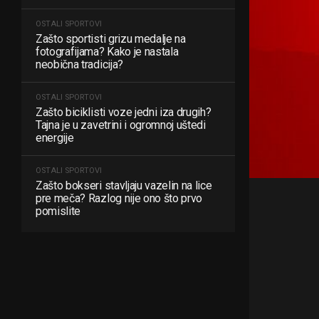
OSTALI SPORTOVI
Zašto sportisti grizu medalje na
fotografijama? Kako je nastala
neobična tradicija?
OSTALI SPORTOVI
Zašto biciklisti voze jedni iza drugih?
Tajna je u zavetrini i ogromnoj uštedi
energije
OSTALI SPORTOVI
Zašto bokseri stavljaju vazelin na lice
pre meča? Razlog nije ono što prvo
pomislite