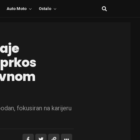
Auto Moto
Ostalo
taje
uprkos
avnom
odan, fokusiran na karijeru