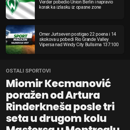
Verder pobedio Union Berlin i napravio
korak ka izlasku iz opasne zone
Omer Jurtseven postigao 22 poena i 14
skokova u pobedi Rio Grande Valley
Vipersa nad Windy City Bullsima 137:100
OSTALI SPORTOVI
Miomir Kecmanović
poražen od Artura
Rinderkneša posle tri
seta u drugom kolu
Mastersa u Montrealu