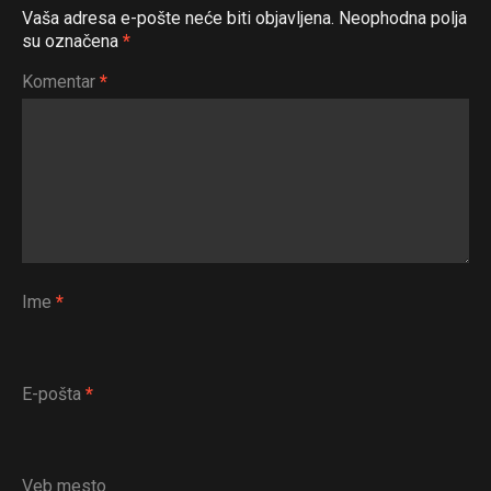
Vaša adresa e-pošte neće biti objavljena.
Neophodna polja
su označena
*
Komentar
*
Ime
*
E-pošta
*
Veb mesto