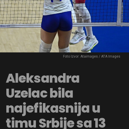
Foto Izvor: Ataimages / ATA Images
Aleksandra
Uzelac bila
najefikasnija u
timu Srbije sa 13