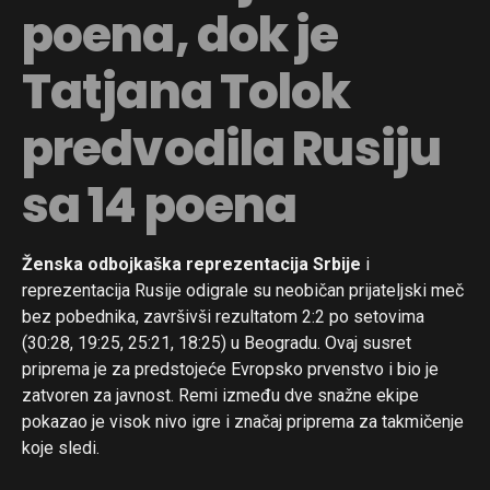
poena, dok je
Tatjana Tolok
predvodila Rusiju
sa 14 poena
Ženska odbojkaška reprezentacija Srbije
i
reprezentacija Rusije odigrale su neobičan prijateljski meč
bez pobednika, završivši rezultatom 2:2 po setovima
(30:28, 19:25, 25:21, 18:25) u Beogradu. Ovaj susret
priprema je za predstojeće Evropsko prvenstvo i bio je
zatvoren za javnost. Remi između dve snažne ekipe
pokazao je visok nivo igre i značaj priprema za takmičenje
koje sledi.