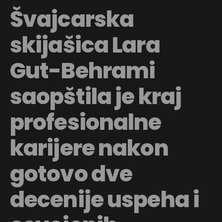
Švajcarska
skijašica Lara
Gut-Behrami
saopštila je kraj
profesionalne
karijere nakon
gotovo dve
decenije uspeha i