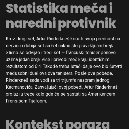
Statistika meča i
naredni protivnik
Kroz drugi set, Artur Rinderkneš koristi svoju prednost na
servisu i dobija set sa 6:4 nakon što pravi ključni brejk.
Slično se odvijao i treći set — francuski teniser ponovo
uzima jedan brejk više i privodi meč kraju identičnim
rezultatom od 6:4. Takođe treba istaći da je ovo bio četvrti
međusobni duel ova dva tenisera. Posle ove pobede,
Rinderkneš sada vodi sa tri trijumfa naspram jednog
Kecmanovića. Zahvaljujući ovoj pobedi, Artur Rinderkneš
prolazi u treće kolo gde će se sastati sa Amerikancem
Frensisom Tijafoom.
Kontekst poraza