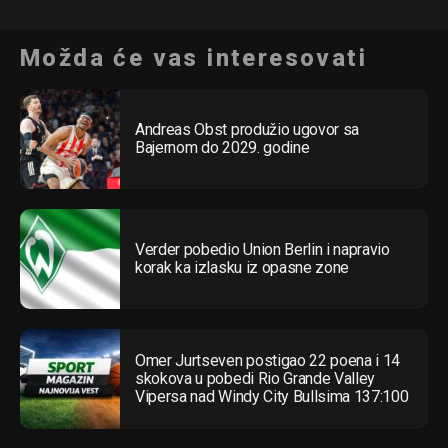
Možda će vas interesovati
Andreas Obst produžio ugovor sa
Bajernom do 2029. godine
Verder pobedio Union Berlin i napravio
korak ka izlasku iz opasne zone
Omer Jurtseven postigao 22 poena i 14
skokova u pobedi Rio Grande Valley
Vipersa nad Windy City Bullsima 137:100