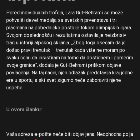
Pored individualnih trofeja, Lara Gut-Behrami se može
pohvaliti devet medalja sa svetskih prvenstava i tri
plasmana na pobedničko postolje tokom olimpijskih igara.
Svojom doslednošću i rezultatima ostavila je neizbrisiv
trag u istoriji alpskog skijanja. „Zbog toga osećam da je
došao pravi trenutak – trenutak kada više ne moram po
svaku cenu da insistiram na tome da dostignem i pomerim
svoje granice“, dodala je Gut-Behrami prilikom objave
povlačenja. Na taj način, njen odlazak predstavlja kraj jedne
ere u sportu, a ski svet sigurno neće zaboraviti njene
uspehe.
U ovom članku:
Vaša adresa e-pošte neće biti objavljena.
Neophodna polja