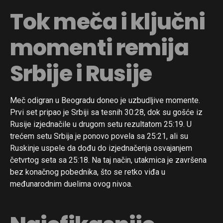
Tok meča i ključni
momenti remija
Srbije i Rusije
Meč odigran u Beogradu doneo je uzbudljive momente.
Prvi set pripao je Srbiji sa tesnih 30:28, dok su gošće iz
Rusije izjednačile u drugom setu rezultatom 25:19. U
trećem setu Srbija je ponovo povela sa 25:21, ali su
Ruskinje uspele da dođu do izjednačenja osvajanjem
četvrtog seta sa 25:18. Na taj način, utakmica je završena
bez konačnog pobednika, što se retko viđa u
međunarodnim duelima ovog nivoa.