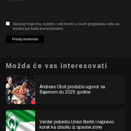
Sačuvaj moje ime, e-poštu i veb mesto u ovom pregledaču veba za
sledeći put kada komentarišem.
Možda će vas interesovati
Andreas Obst produžio ugovor sa
Bajernom do 2029. godine
Verder pobedio Union Berlin i napravio
korak ka izlasku iz opasne zone