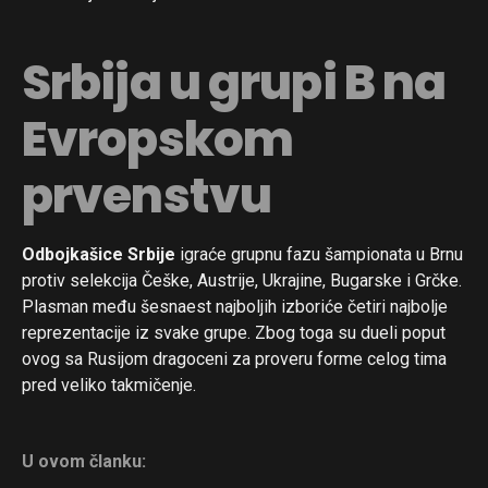
Pinterest
Srbija u grupi B na
Whatsapp
Email
Evropskom
prvenstvu
Odbojkašice Srbije
igraće grupnu fazu šampionata u Brnu
protiv selekcija Češke, Austrije, Ukrajine, Bugarske i Grčke.
Plasman među šesnaest najboljih izboriće četiri najbolje
reprezentacije iz svake grupe. Zbog toga su dueli poput
ovog sa Rusijom dragoceni za proveru forme celog tima
pred veliko takmičenje.
U ovom članku: