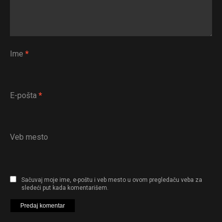
Pinterest
Whatsapp
Email
Ime
*
E-pošta
*
Veb mesto
Sačuvaj moje ime, e-poštu i veb mesto u ovom pregledaču veba za
sledeći put kada komentarišem.