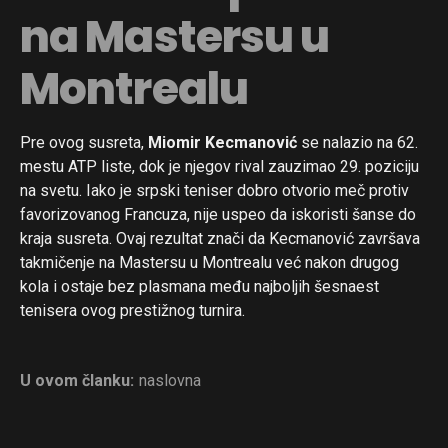
na Mastersu u
Montrealu
Pre ovog susreta,
Miomir Kecmanović
se nalazio na 62.
mestu ATP liste, dok je njegov rival zauzimao 29. poziciju
na svetu. Iako je srpski teniser dobro otvorio meč protiv
favorizovanog Francuza, nije uspeo da iskoristi šanse do
kraja susreta. Ovaj rezultat znači da Kecmanović završava
takmičenje na Mastersu u Montrealu već nakon drugog
kola i ostaje bez plasmana među najboljih šesnaest
tenisera ovog prestižnog turnira.
U ovom članku:
naslovna