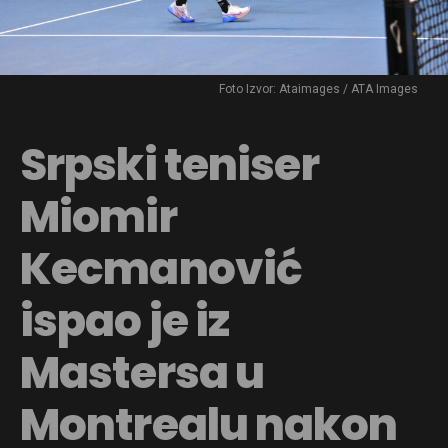
Foto Izvor: Ataimages / ATA Images
Srpski teniser
Miomir
Kecmanović
ispao je iz
Mastersa u
Montrealu nakon