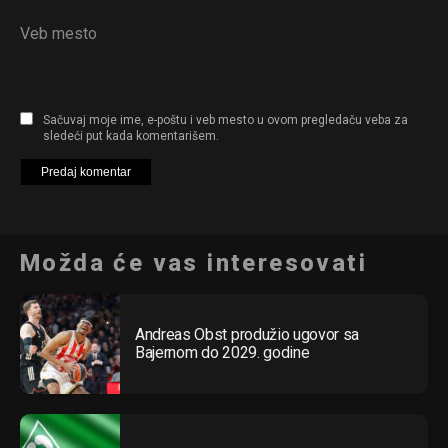
Veb mesto
Sačuvaj moje ime, e-poštu i veb mesto u ovom pregledaču veba za
sledeći put kada komentarišem.
Možda će vas interesovati
Andreas Obst produžio ugovor sa
Bajernom do 2029. godine