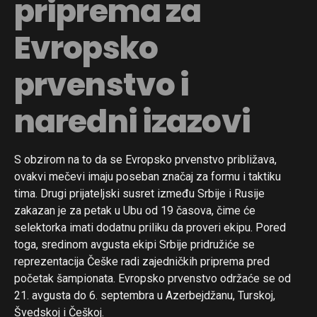
priprema za
Evropsko
prvenstvo i
naredni izazovi
S obzirom na to da se Evropsko prvenstvo približava,
ovakvi mečevi imaju poseban značaj za formu i taktiku
tima. Drugi prijateljski susret između Srbije i Rusije
zakazan je za petak u Ubu od 19 časova, čime će
selektorka imati dodatnu priliku da proveri ekipu. Pored
toga, sredinom avgusta ekipi Srbije pridružiće se
reprezentacija Češke radi zajedničkih priprema pred
početak šampionata. Evropsko prvenstvo održaće se od
Flipboard
21. avgusta do 6. septembra u Azerbejdžanu, Turskoj,
Reddit
Švedskoj i Češkoj.