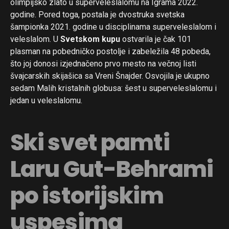
olimpijsko zlato u superveleslalomu na Igrama 2022.
godine. Pored toga, postala je dvostruka svetska
šampionka 2021. godine u disciplinama superveleslalom i
veleslalom. U
Svetskom kupu
ostvarila je čak 101
plasman na pobedničko postolje i zabeležila 48 pobeda,
što joj donosi izjednačeno prvo mesto na večnoj listi
švajcarskih skijašica sa Vreni Šnajder. Osvojila je ukupno
sedam Malih kristalnih globusa: šest u superveleslalomu i
jedan u veleslalomu.
Ski svet pamti
Laru Gut-Behrami
po istorijskim
uspesima