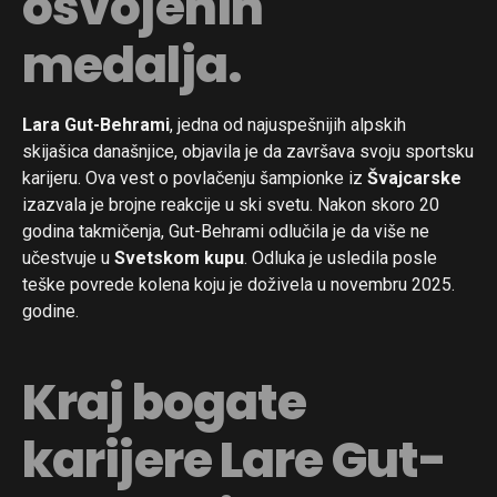
osvojenih
medalja.
Lara Gut-Behrami
, jedna od najuspešnijih alpskih
skijašica današnjice, objavila je da završava svoju sportsku
karijeru. Ova vest o povlačenju šampionke iz
Švajcarske
izazvala je brojne reakcije u ski svetu. Nakon skoro 20
godina takmičenja, Gut-Behrami odlučila je da više ne
učestvuje u
Svetskom kupu
. Odluka je usledila posle
teške povrede kolena koju je doživela u novembru 2025.
godine.
Kraj bogate
karijere Lare Gut-