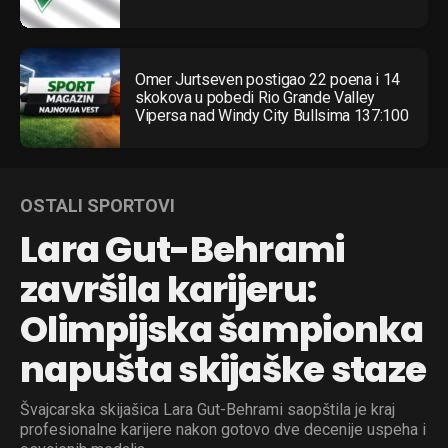
Omer Jurtseven postigao 22 poena i 14
skokova u pobedi Rio Grande Valley
Vipersa nad Windy City Bullsima 137:100
OSTALI SPORTOVI
Lara Gut-Behrami
završila karijeru:
Olimpijska šampionka
napušta skijaške staze
Švajcarska skijašica Lara Gut-Behrami saopštila je kraj
profesionalne karijere nakon gotovo dve decenije uspeha i