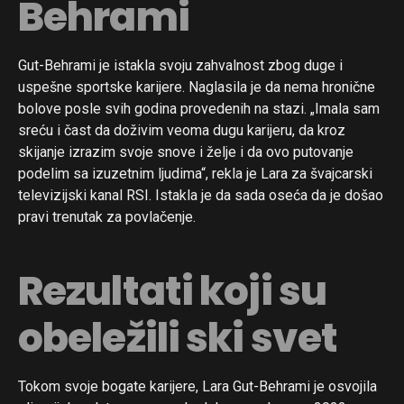
Behrami
Gut-Behrami je istakla svoju zahvalnost zbog duge i
uspešne sportske karijere. Naglasila je da nema hronične
bolove posle svih godina provedenih na stazi. „Imala sam
sreću i čast da doživim veoma dugu karijeru, da kroz
skijanje izrazim svoje snove i želje i da ovo putovanje
podelim sa izuzetnim ljudima“, rekla je Lara za švajcarski
televizijski kanal RSI. Istakla je da sada oseća da je došao
pravi trenutak za povlačenje.
Rezultati koji su
obeležili ski svet
Tokom svoje bogate karijere, Lara Gut-Behrami je osvojila