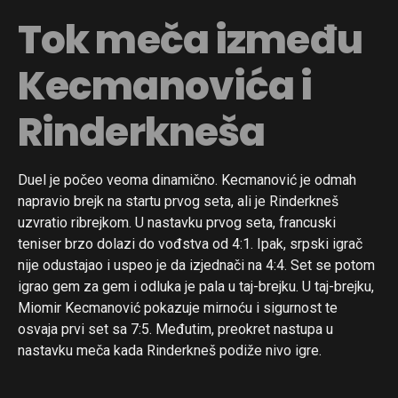
Tok meča između
Kecmanovića i
Rinderkneša
Duel je počeo veoma dinamično. Kecmanović je odmah
napravio brejk na startu prvog seta, ali je Rinderkneš
uzvratio ribrejkom. U nastavku prvog seta, francuski
teniser brzo dolazi do vođstva od 4:1. Ipak, srpski igrač
nije odustajao i uspeo je da izjednači na 4:4. Set se potom
igrao gem za gem i odluka je pala u taj-brejku. U taj-brejku,
Miomir Kecmanović pokazuje mirnoću i sigurnost te
osvaja prvi set sa 7:5. Međutim, preokret nastupa u
nastavku meča kada Rinderkneš podiže nivo igre.