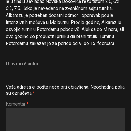
je u finalu savladao Novaka Đokovića rezultatom 2:6, 6:2,
6:3, 7:5. Kako je navedeno na zvaničnom sajtu turnira,
Alkarazu je potreban dodatni odmor i oporavak posle
intenzivnih mečeva u Melburnu. Prošle godine, Alkaraz je
osvojio turnir u Roterdamu pobedivši Aleksa de Minora, ali
ove godine će propustiti priliku da brani titulu. Turnir u
Roterdamu zakazan je za period od 9. do 15. februara.
U ovom članku:
Vaša adresa e-pošte neće biti objavljena.
Neophodna polja
su označena
*
Komentar
*
Flipboard
Reddit