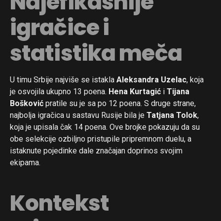
Najefikasnije
igračice i
statistika meča
U timu Srbije najviše se istakla
Aleksandra Uzelac
, koja
je osvojila ukupno 13 poena.
Hena Kurtagić
i
Tijana
Bošković
pratile su je sa po 12 poena. S druge strane,
najbolja igračica u sastavu Rusije bila je
Tatjana Tolok
,
koja je upisala čak 14 poena. Ove brojke pokazuju da su
obe selekcije ozbiljno pristupile pripremnom duelu, a
istaknute pojedinke dale značajan doprinos svojim
ekipama.
Kontekst