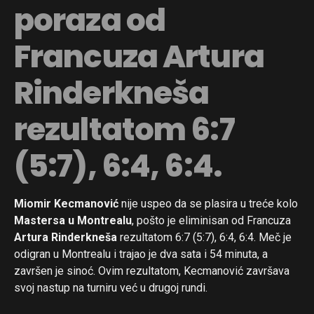
poraza od
Francuza Artura
Rinderkneša
rezultatom 6:7
(5:7), 6:4, 6:4.
Miomir Kecmanović
nije uspeo da se plasira u treće kolo
Mastersa u Montrealu
, pošto je eliminisan od Francuza
Artura Rinderkneša
rezultatom 6:7 (5:7), 6:4, 6:4. Meč je
odigran u Montrealu i trajao je dva sata i 54 minuta, a
završen je sinoć. Ovim rezultatom, Kecmanović završava
svoj nastup na turniru već u drugoj rundi.