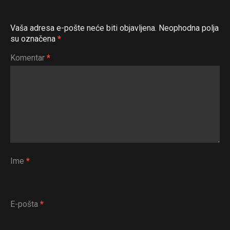
Vaša adresa e-pošte neće biti objavljena.
Neophodna polja
su označena
*
Komentar
*
Ime
*
E-pošta
*