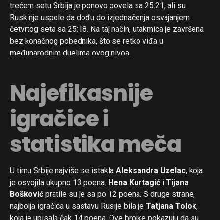
trećem setu Srbija je ponovo povela sa 25:21, ali su
Ruskinje uspele da dođu do izjednačenja osvajanjem
četvrtog seta sa 25:18. Na taj način, utakmica je završena
bez konačnog pobednika, što se retko viđa u
međunarodnim duelima ovog nivoa.
Najefikasnije
igračice i
statistika meča
U timu Srbije najviše se istakla
Aleksandra Uzelac
, koja
je osvojila ukupno 13 poena.
Hena Kurtagić
i
Tijana
Bošković
pratile su je sa po 12 poena. S druge strane,
najbolja igračica u sastavu Rusije bila je
Tatjana Tolok
,
koja je upisala čak 14 poena. Ove brojke pokazuju da su