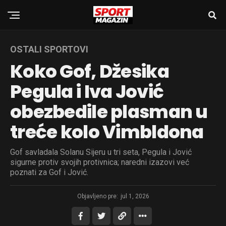
OSTALI SPORTOVI
Koko Gof, Džesika
Pegula i Iva Jović
obezbedile plasman u
treće kolo Vimbldona
Gof savladala Solanu Sijeru u tri seta, Pegula i Jović
sigurne protiv svojih protivnica; naredni izazovi već
poznati za Gof i Jović.
Objavljeno pre:
jul 1, 2026