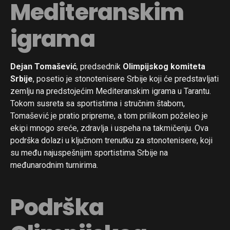
Mediteranskim
igrama
Dejan Tomašević
, predsednik
Olimpijskog komiteta
Srbije
, posetio je stonotenisere Srbije koji će predstavljati
zemlju na predstojećim Mediteranskim igrama u Tarantu.
Tokom susreta sa sportistima i stručnim štabom,
Tomašević je pratio pripreme, a tom prilikom poželeo je
ekipi mnogo sreće, zdravlja i uspeha na takmičenju. Ova
podrška dolazi u ključnom trenutku za stonotenisere, koji
su među najuspešnijim sportistima Srbije na
međunarodnim turnirima.
Podrška