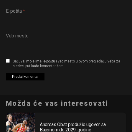
E-pošta
*
Veb mesto
Sačuvaj moje ime, e-poštu i veb mesto u ovom pregledaču veba za
sledeći put kada komentarišem.
Možda će vas interesovati
Andreas Obst produžio ugovor sa
Bajernom do 2029. godine