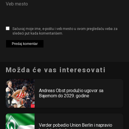
Veb mesto
Sačuvaj moje ime, e-poštu i veb mesto u ovom pregledaču veba za
sledeći put kada komentarišem.
Možda će vas interesovati
Andreas Obst produžio ugovor sa
Bajernom do 2029. godine
Verder pobedio Union Berlin i napravio