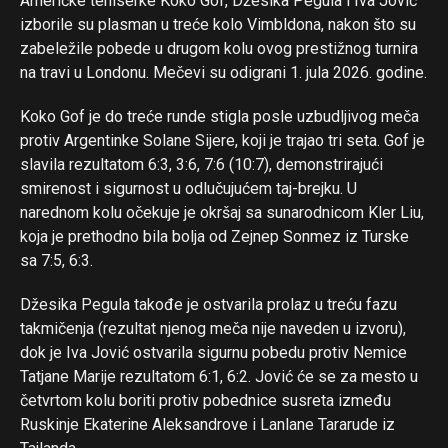
Američke teniserke Koko Gof, Džesika Pegula i Iva Jović
Pinterest
izborile su plasman u treće kolo Vimbldona, nakon što su
Whatsapp
zabeležile pobede u drugom kolu ovog prestižnog turnira
na travi u Londonu. Mečevi su odigrani 1. jula 2026. godine.
Email
Koko Gof je do treće runde stigla posle uzbudljivog meča
protiv Argentinke Solane Sijere, koji je trajao tri seta. Gof je
slavila rezultatom 6:3, 3:6, 7:6 (10:7), demonstrirajući
smirenost i sigurnost u odlučujućem taj-brejku. U
narednom kolu očekuje je okršaj sa sunarodnicom Kler Liu,
koja je prethodno bila bolja od Zejnep Sonmez iz Turske
sa 7:5, 6:3.
Džesika Pegula takođe je ostvarila prolaz u treću fazu
takmičenja (rezultat njenog meča nije naveden u izvoru),
dok je Iva Jović ostvarila sigurnu pobedu protiv Nemice
Tatjane Marije rezultatom 6:1, 6:2. Jović će se za mesto u
četvrtom kolu boriti protiv pobednice susreta između
Ruskinje Ekaterine Aleksandrove i Lanlane Tararude iz