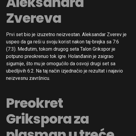
Aleksandra
Zvereva
Prvi set bio je izuzetno neizvestan. Aleksandar Zverev je
uspeo da ga reši u svoju korist nakon taj-brejka sa 7:6
(7:3). Međutim, tokom drugog seta Talon Grikspor je
potpuno preokrenuo tok igre. Holanđanin je zaigrao
sigurnije, što mu je omogućilo da osvoji drugi set sa
ubedljivih 6:2. Na taj način izjednačio je rezultat i najavio
neizvesnu završnicu.
Preokret
Grikspora za
plasman u treće