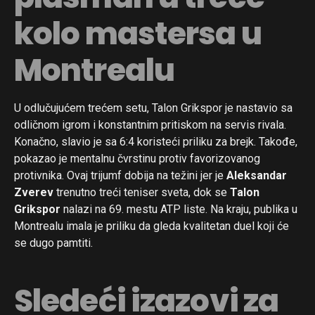
kolo mastersa u
Montrealu
U odlučujućem trećem setu, Talon Grikspor je nastavio sa
odličnom igrom i konstantnim pritiskom na servis rivala.
Konačno, slavio je sa 6:4 koristeći priliku za brejk. Takođe,
pokazao je mentalnu čvrstinu protiv favorizovanog
protivnika. Ovaj trijumf dobija na težini jer je
Aleksandar
Zverev
trenutno treći teniser sveta, dok se
Talon
Grikspor
nalazi na 69. mestu ATP liste. Na kraju, publika u
Montrealu imala je priliku da gleda kvalitetan duel koji će
se dugo pamtiti.
Sledeći izazovi za