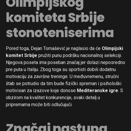
Olimpijskog
komiteta Srbije
stonoteniserima
Pored toga, Dejan Tomašević je naglasio da će
Olimpijski
komitet Srbije
pružiti punu podršku nacionalnoj selekciji.
Njegova poseta ima poseban značaj jer dolazi neposredno
pre puta u Italiju. Zbog toga su sportisti dobili dodatnu
motivaciju za završne treninge. U međuvremenu, stručni
štab se potrudio da tim bude fizički spreman i psihološki
motivisan za izazove koje donose
Mediteranske igre
. S
obzirom na kvalitet konkurencije, svaki detalj u
pripremama može biti odlučujući.
Značaj nastupa