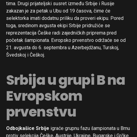
tima. Drugi prijateljski susret između Srbije i Rusije
zakazan je za petak u Ubu od 19 časova, čime će
selektorka imati dodatnu priliku da proveri ekipu. Pored
toga, sredinom avgusta ekipi Srbije pridružiće se
reprezentacija Češke radi zajedničkih priprema pred
početak šampionata. Evropsko prvenstvo održaće se od
21. avgusta do 6. septembra u Azerbejdžanu, Turskoj,
Švedskoj i Češkoj.
Srbija u grupi B na
Evropskom
prvenstvu
Odbojkašice Srbije
igraće grupnu fazu šampionata u Brnu
protiv selekcija Češke, Austrije, Ukrajine, Bugarske i Grčke.