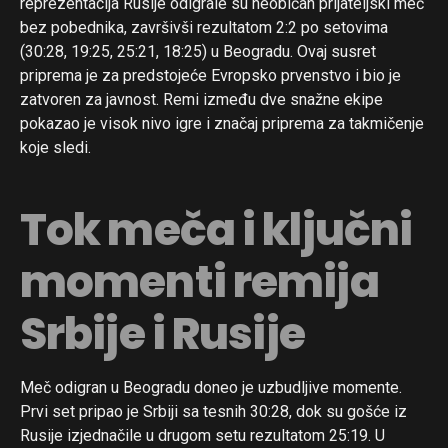
reprezentacija Rusije odigrale su neobičan prijateljski meč
bez pobednika, završivši rezultatom 2:2 po setovima
(30:28, 19:25, 25:21, 18:25) u Beogradu. Ovaj susret
priprema je za predstojeće Evropsko prvenstvo i bio je
zatvoren za javnost. Remi između dve snažne ekipe
pokazao je visok nivo igre i značaj priprema za takmičenje
koje sledi.
Tok meča i ključni
momenti remija
Srbije i Rusije
Meč odigran u Beogradu doneo je uzbudljive momente.
Prvi set pripao je Srbiji sa tesnih 30:28, dok su gošće iz
Rusije izjednačile u drugom setu rezultatom 25:19. U