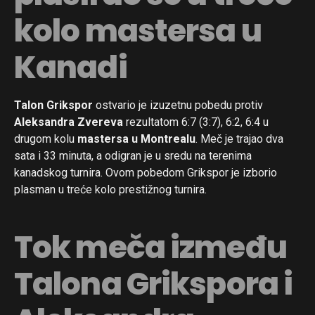
kolo mastersa u
Kanadi
Talon Grikspor
ostvario je izuzetnu pobedu protiv
Aleksandra Zvereva
rezultatom 6:7 (3:7), 6:2, 6:4 u
drugom kolu
mastersa u Montrealu
. Meč je trajao dva
sata i 33 minuta, a odigran je u sredu na terenima
kanadskog turnira. Ovom pobedom Grikspor je izborio
plasman u treće kolo prestižnog turnira.
Tok meča između
Talona Grikspora i