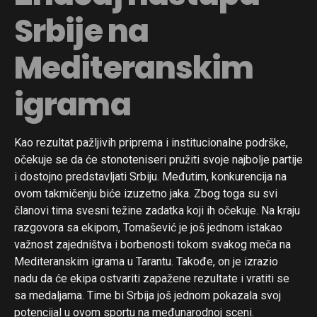
Srbije na
Mediteranskim
igrama
Kao rezultat pažljivih priprema i institucionalne podrške,
očekuje se da će stonoteniseri pružiti svoje najbolje partije
i dostojno predstavljati Srbiju. Međutim, konkurencija na
ovom takmičenju biće izuzetno jaka. Zbog toga su svi
članovi tima svesni težine zadatka koji ih očekuje. Na kraju
razgovora sa ekipom, Tomašević je još jednom istakao
važnost zajedništva i borbenosti tokom svakog meča na
Mediteranskim igrama u Tarantu. Takođe, on je izrazio
nadu da će ekipa ostvariti zapažene rezultate i vratiti se
sa medaljama. Time bi Srbija još jednom pokazala svoj
potencijal u ovom sportu na međunarodnoj sceni.