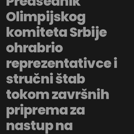
Predsednik
Olimpijskog
komiteta Srbije
ohrabrio
reprezentativce i
stručni štab
tokom završnih
priprema za
nastup na