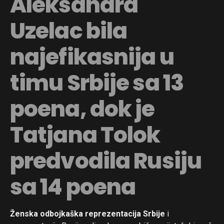
Aleksandra
Uzelac bila
najefikasnija u
timu Srbije sa 13
poena, dok je
Tatjana Tolok
predvodila Rusiju
sa 14 poena
Ženska odbojkaška reprezentacija Srbije
i