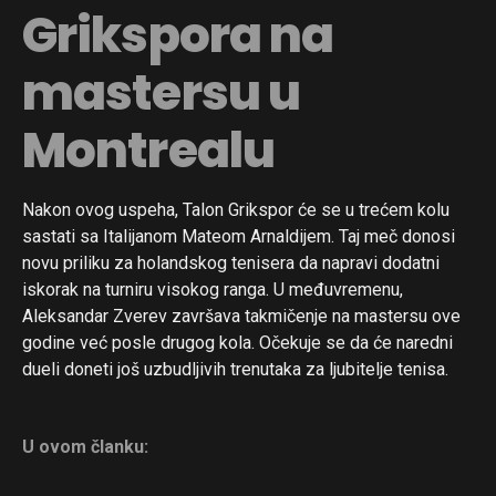
Grikspora na
mastersu u
Montrealu
Nakon ovog uspeha, Talon Grikspor će se u trećem kolu
sastati sa Italijanom Mateom Arnaldijem. Taj meč donosi
novu priliku za holandskog tenisera da napravi dodatni
iskorak na turniru visokog ranga. U međuvremenu,
Aleksandar Zverev završava takmičenje na mastersu ove
godine već posle drugog kola. Očekuje se da će naredni
dueli doneti još uzbudljivih trenutaka za ljubitelje tenisa.
U ovom članku: