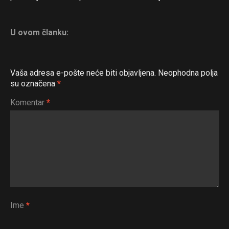
U ovom članku:
Vaša adresa e-pošte neće biti objavljena.
Neophodna polja
su označena
*
Komentar
*
Flipboard
Reddit
Pinterest
Whatsapp
Email
Ime
*