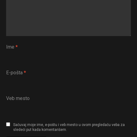
Ime
*
E-pošta
*
Veb mesto
Sačuvaj moje ime, e-poštu i veb mesto u ovom pregledaču veba za
sledeći put kada komentarišem.