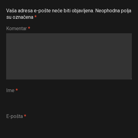
Vaša adresa e-pošte neće biti objavljena.
Neophodna polja
su označena
*
Komentar
*
Ime
*
E-pošta
*