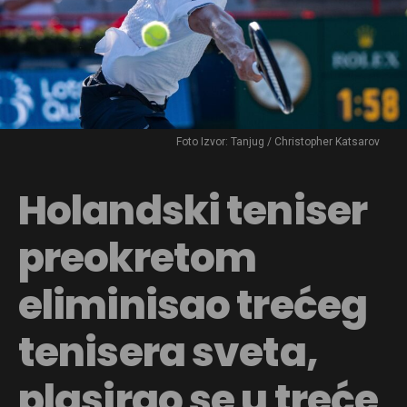
Foto Izvor: Tanjug / Christopher Katsarov
Holandski teniser
preokretom
eliminisao trećeg
tenisera sveta,
plasirao se u treće