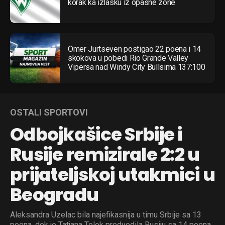
korak ka izlasku iz opasne zone
Omer Jurtseven postigao 22 poena i 14
skokova u pobedi Rio Grande Valley
Vipersa nad Windy City Bullsima 137:100
OSTALI SPORTOVI
Odbojkašice Srbije i
Rusije remizirale 2:2 u
prijateljskoj utakmici u
Beogradu
Aleksandra Uzelac bila najefikasnija u timu Srbije sa 13
poena, dok je Tatjana Tolok predvodila Rusiju sa 14 poena