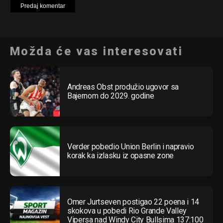
Možda će vas interesovati
Andreas Obst produžio ugovor sa
Bajernom do 2029. godine
Verder pobedio Union Berlin i napravio
korak ka izlasku iz opasne zone
Omer Jurtseven postigao 22 poena i 14
skokova u pobedi Rio Grande Valley
Vipersa nad Windy City Bullsima 137:100