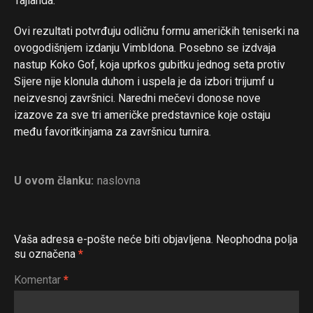
Tajlanda.
Ovi rezultati potvrđuju odličnu formu američkih teniserki na
ovogodišnjem izdanju Vimbldona. Posebno se izdvaja
nastup Koko Gof, koja uprkos gubitku jednog seta protiv
Sijere nije klonula duhom i uspela je da izbori trijumf u
neizvesnoj završnici. Naredni mečevi donose nove
izazove za sve tri američke predstavnice koje ostaju
među favoritkinjama za završnicu turnira.
U ovom članku:
naslovna
Vaša adresa e-pošte neće biti objavljena.
Neophodna polja
su označena
*
Komentar
*