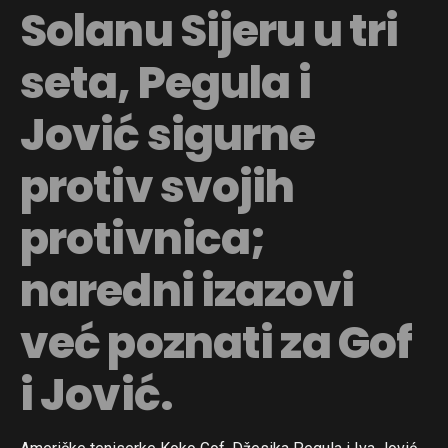
Solanu Sijeru u tri
seta, Pegula i
Jović sigurne
protiv svojih
protivnica;
naredni izazovi
već poznati za Gof
i Jović.
Flipboard
Reddit