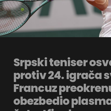
Srpski teniser osvo
protiv 24. igrača s
Francuz preokrenu
obezbedio plasma