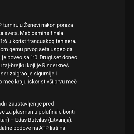
TP turniru u Ženevi nakon poraza
ča sveta. Meč osmine finala
 1:6 u korist francuskog tenisera.
dmom gemu prvog seta uspeo da
e je poveo sa 1:0. Drugi set doneo
 taj-brejku koji je Rinderkneš
er zaigrao je sigurnije i
veo meč kraju iskoristivši prvu meč
i i zaustavljen je pred
se za plasman u polufinale boriti
an) – Edas Butvilas (Litvanija).
datne bodove na ATP listi na