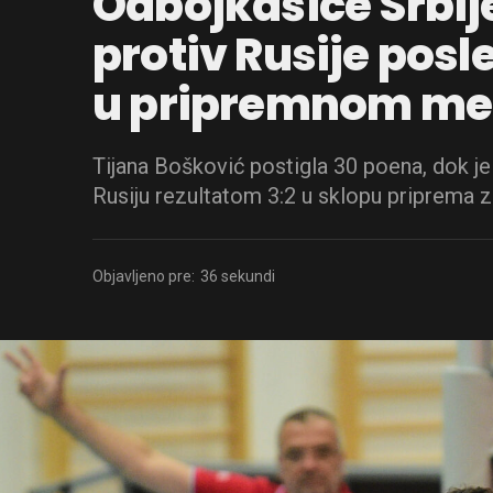
Odbojkašice Srbije
protiv Rusije posl
u pripremnom me
Tijana Bošković postigla 30 poena, dok je
Rusiju rezultatom 3:2 u sklopu priprema 
Objavljeno pre:
36 sekundi