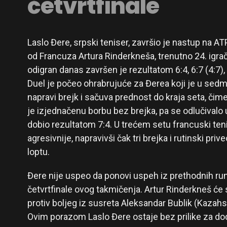
četvrtfinale
Laslo Đere, srpski teniser, završio je nastup na A
od Francuza Artura Rinderkneša, trenutno 24. igra
odigran danas završen je rezultatom 6:4, 6:7 (4:7),
Duel je počeo ohrabrujuće za Đerea koji je u se
napravi brejk i sačuva prednost do kraja seta, čim
je izjednačenu borbu bez brejka, pa se odlučivalo u
dobio rezultatom 7:4. U trećem setu francuski tenis
agresivnije, napravivši čak tri brejka i rutinski pri
loptu.
Đere nije uspeo da ponovi uspeh iz prethodnih rund
četvrtfinale ovog takmičenja. Artur Rinderkneš će 
protiv boljeg iz susreta Aleksandar Bublik (Kazahst
Ovim porazom Laslo Đere ostaje bez prilike za do