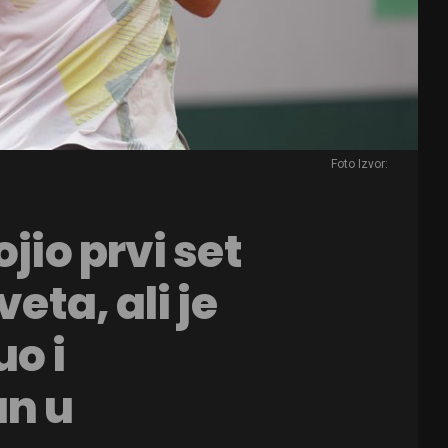
Foto Izvor:
jio prvi set
veta, ali je
o i
n u