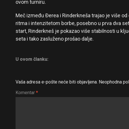
ovom turniru.
Meč između Đerea i Rinderkneša trajao je više od
ritma i intenzitetom borbe, posebno u prva dva se
start, Rinderkneš je pokazao više stabilnosti u k
seta i tako zasluženo prošao dalje.
U ovom članku:
Vaša adresa e-pošte neće biti objavljena.
Neophodna pol
Komentar
*