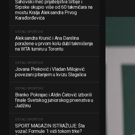
Šahovski meč prijateljstva Srbije i
Srpske okupio više od 60 takmičara na
mostu Kralja Aleksandra Prvog
Karađorđevića
OSTALI SPORTOVI
Aleksandra Krunić i Ana Danilina
poražene u prvom kolu dubl takmičenja
na WTA turniru u Torontu
OSTALI SPORTOVI
Jovana Preković i Vladan Milojević
povezani pitanjem u kvizu Slagalica
OSTALI SPORTOVI
Branko Pokrajac i Aldin Ćatović izborili
finale Svetskog juniorskog prvenstva u
Judžinu
OSTALI SPORTOVI
SPORT MAGAZIN ISTRAŽUJE: Šta
vozač Formule 1 vidi tokom trke?