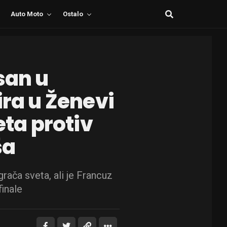
Auto Moto
Ostalo
san u
ira u Ženevi
eta protiv
ša
grača sveta, ali je Francuz
inale