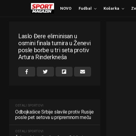
NOVO
Fudbal
Košarka
Zv
Laslo Đere eliminisan u
osmini finala turnira u Ženevi
posle borbe u tri seta protiv
Artura Rinderkneša
OSTALI SPORTOVI
Odbojkašice Srbije slavile protiv Rusije
posle pet setova u pripremnom meču
OSTALI SPORTOVI