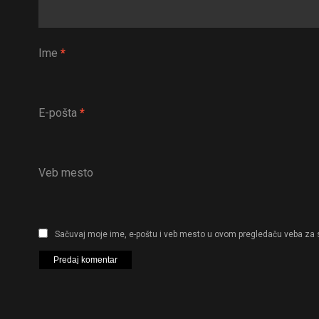
Ime
*
E-pošta
*
Veb mesto
Sačuvaj moje ime, e-poštu i veb mesto u ovom pregledaču veba za 