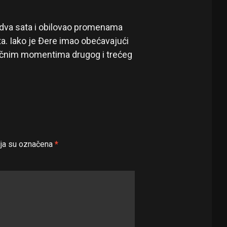
 dva sata i obilovao promenama
ta. Iako je Đere imao obećavajući
ljučnim momentima drugog i trećeg
ja su označena
*