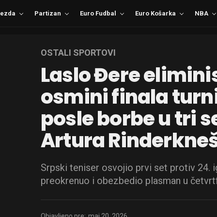
ezda
Partizan
Euro Fudbal
Euro Košarka
NBA
OSTALI SPORTOVI
Laslo Đere elimini
osmini finala turn
posle borbe u tri s
Artura Rinderkne
Srpski teniser osvojio prvi set protiv 24. i
preokrenuo i obezbedio plasman u četvrtf
Objavljeno pre:
maj 20, 2026