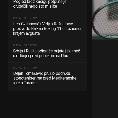
Pogled kroz kacigu potpuno je
drugačiji nego što mislite
OSTALI SPORTOVI
Leo Cvitanović i Veljko Ražnatović
predvode Balkan Boxing 11 u Ložionici
krajem avgusta
OSTALI SPORTOVI
Srbija i Rusija odigraće prijateljski meč
u odbojci pred publikom na Ubu
OSTALI SPORTOVI
Dejan Tomašević pružio podršku
stonoteniserima pred Mediteranske
igre u Tarantu