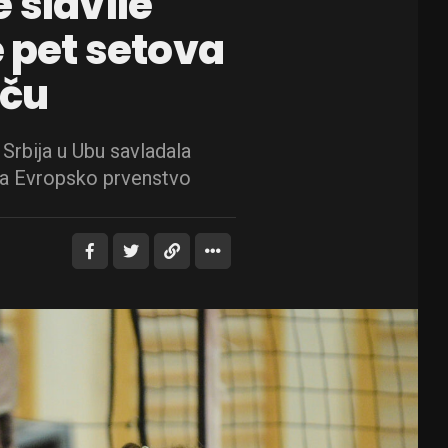
 slavile
e pet setova
ču
 Srbija u Ubu savladala
za Evropsko prvenstvo