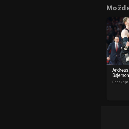
Možda
Andreas 
Bajerno
Redakcija