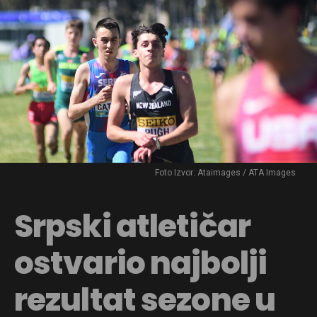
Reddit
Pinterest
Whatsapp
Email
Foto Izvor: Ataimages / ATA Images
Srpski atletičar
ostvario najbolji
rezultat sezone u