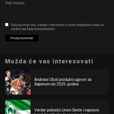
Veb mesto
Sačuvaj moje ime, e-poštu i veb mesto u ovom pregledaču veba za
sledeći put kada komentarišem.
Možda će vas interesovati
Andreas Obst produžio ugovor sa
Bajernom do 2029. godine
Verder pobedio Union Berlin i napravio