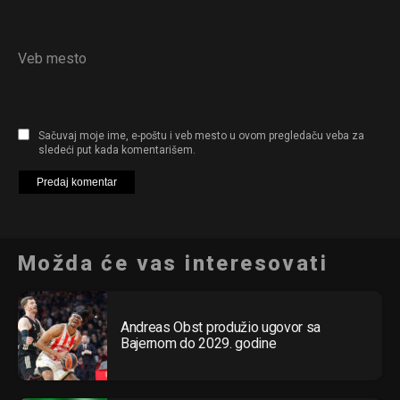
Veb mesto
Sačuvaj moje ime, e-poštu i veb mesto u ovom pregledaču veba za
sledeći put kada komentarišem.
Možda će vas interesovati
Andreas Obst produžio ugovor sa
Bajernom do 2029. godine