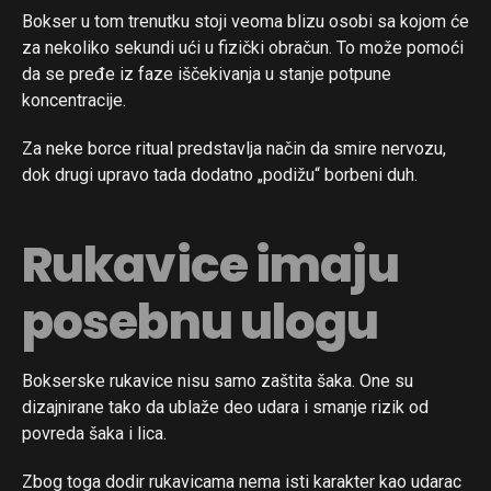
Bokser u tom trenutku stoji veoma blizu osobi sa kojom će
za nekoliko sekundi ući u fizički obračun. To može pomoći
da se pređe iz faze iščekivanja u stanje potpune
koncentracije.
Za neke borce ritual predstavlja način da smire nervozu,
dok drugi upravo tada dodatno „podižu“ borbeni duh.
Rukavice imaju
posebnu ulogu
Bokserske rukavice nisu samo zaštita šaka. One su
dizajnirane tako da ublaže deo udara i smanje rizik od
povreda šaka i lica.
Zbog toga dodir rukavicama nema isti karakter kao udarac