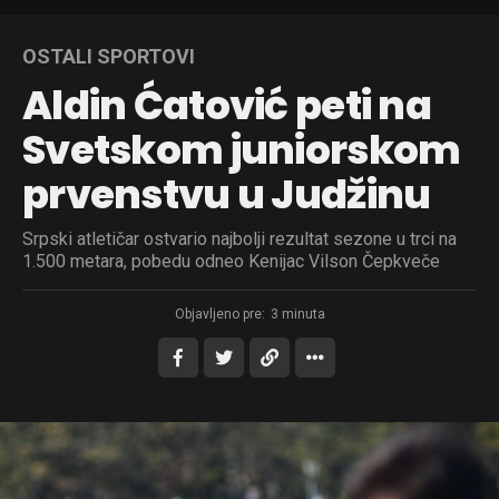
OSTALI SPORTOVI
Aldin Ćatović peti na
Svetskom juniorskom
prvenstvu u Judžinu
Srpski atletičar ostvario najbolji rezultat sezone u trci na
1.500 metara, pobedu odneo Kenijac Vilson Čepkveče
Objavljeno pre:
3 minuta
Flipboard