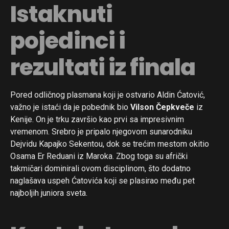
Istaknuti
pojedinci i
rezultati iz finala
Pored odličnog plasmana koji je ostvario Aldin Ćatović,
važno je istaći da je pobednik bio
Vilson Čepkveče
iz
Kenije. On je trku završio kao prvi sa impresivnim
vremenom. Srebro je pripalo njegovom sunarodniku
Dejvidu Kapajko Sekentou, dok se trećim mestom okitio
Osama Er Reduani iz Maroka. Zbog toga su afrički
takmičari dominirali ovom disciplinom, što dodatno
naglašava uspeh Ćatovića koji se plasirao među pet
najboljih juniora sveta.