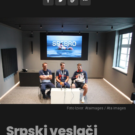
Foto Izvor: Ataimages / Ata images
Srpski veslači