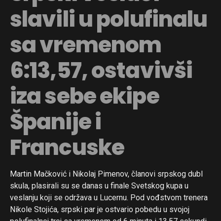
slavili u polufinalu
sa vremenom
6:13,57, ostavivši
iza sebe ekipe
Španije i
Francuske
Martin Mačković i Nikolaj Pimenov, članovi srpskog dubl
skula, plasirali su se danas u finale Svetskog kupa u
veslanju koji se održava u Lucernu. Pod vođstvom trenera
Nikole Stojića, srpski par je ostvario pobedu u svojoj