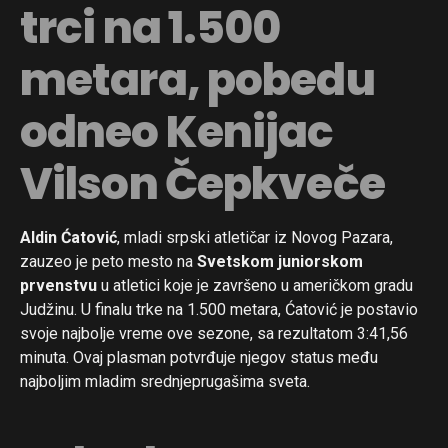
trci na 1.500
metara, pobedu
odneo Kenijac
Vilson Čepkveče
Aldin Ćatović
, mladi srpski atletičar iz Novog Pazara,
zauzeo je peto mesto na
Svetskom juniorskom
prvenstvu
u atletici koje je završeno u američkom gradu
Judžinu. U finalu trke na 1.500 metara, Ćatović je postavio
svoje najbolje vreme ove sezone, sa rezultatom 3:41,56
minuta. Ovaj plasman potvrđuje njegov status među
najboljim mladim srednjeprugašima sveta.