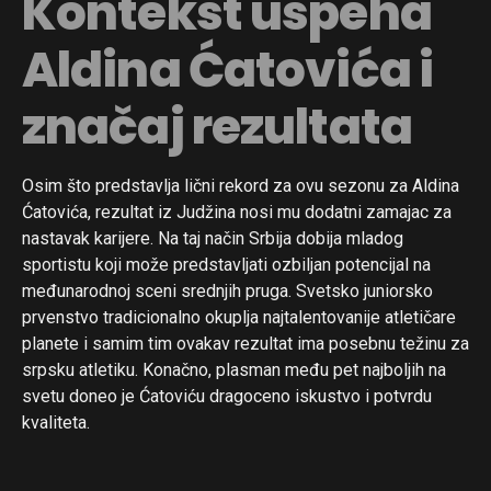
Kontekst uspeha
Aldina Ćatovića i
značaj rezultata
Osim što predstavlja lični rekord za ovu sezonu za Aldina
Ćatovića, rezultat iz Judžina nosi mu dodatni zamajac za
nastavak karijere. Na taj način Srbija dobija mladog
sportistu koji može predstavljati ozbiljan potencijal na
međunarodnoj sceni srednjih pruga. Svetsko juniorsko
prvenstvo tradicionalno okuplja najtalentovanije atletičare
planete i samim tim ovakav rezultat ima posebnu težinu za
srpsku atletiku. Konačno, plasman među pet najboljih na
svetu doneo je Ćatoviću dragoceno iskustvo i potvrdu
kvaliteta.