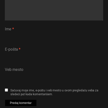
Ime
*
E-pošta
*
Veb mesto
Sačuvaj moje ime, e-poštu i veb mesto u ovom pregledaču veba za
sledeći put kada komentarišem.