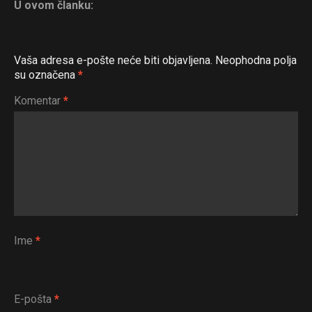
U ovom članku:
Vaša adresa e-pošte neće biti objavljena.
Neophodna polja
su označena
*
Komentar
*
Ime
*
E-pošta
*