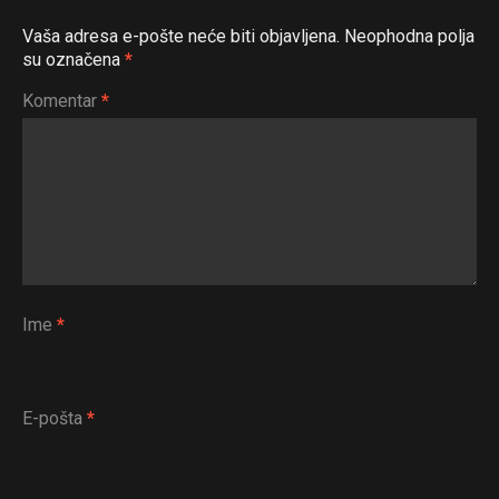
Vaša adresa e-pošte neće biti objavljena.
Neophodna polja
su označena
*
Komentar
*
Ime
*
E-pošta
*