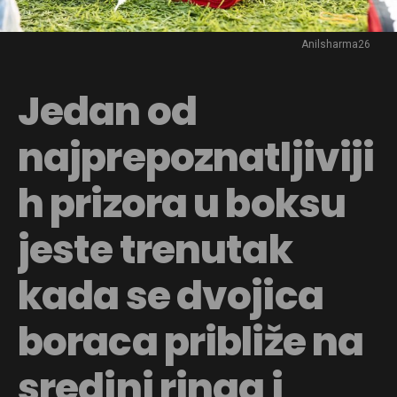
Anilsharma26
Jedan od
najprepoznatljiviji
h prizora u boksu
jeste trenutak
kada se dvojica
boraca približe na
sredini ringa i