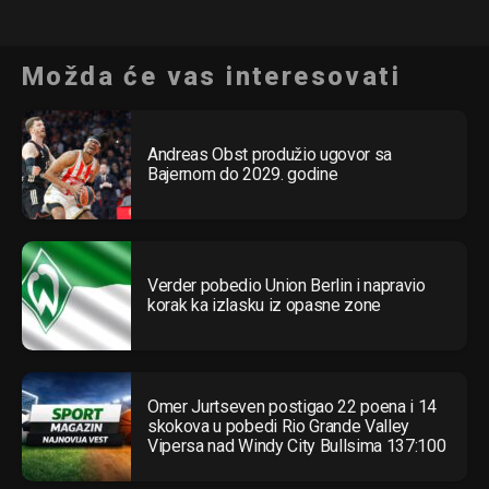
Možda će vas interesovati
Andreas Obst produžio ugovor sa
Bajernom do 2029. godine
Verder pobedio Union Berlin i napravio
korak ka izlasku iz opasne zone
Omer Jurtseven postigao 22 poena i 14
skokova u pobedi Rio Grande Valley
Vipersa nad Windy City Bullsima 137:100