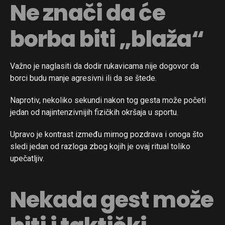
Ne znači da će
borba biti „blaža“
Važno je naglasiti da dodir rukavicama nije dogovor da
borci budu manje agresivni ili da se štede.
Naprotiv, nekoliko sekundi nakon tog gesta može početi
jedan od najintenzivnijih fizičkih okršaja u sportu.
Upravo je kontrast između mirnog pozdrava i onoga što
sledi jedan od razloga zbog kojih je ovaj ritual toliko
upečatljiv.
Nekada gest može