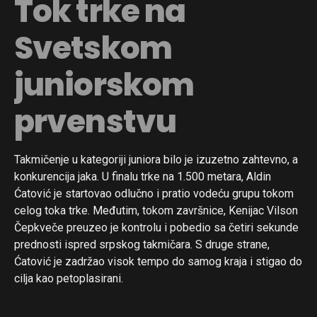
Tok trke na
Svetskom
juniorskom
prvenstvu
Takmičenje u kategoriji juniora bilo je izuzetno zahtevno, a
konkurencija jaka. U finalu trke na 1.500 metara, Aldin
Ćatović je startovao odlučno i pratio vodeću grupu tokom
celog toka trke. Međutim, tokom završnice, Kenijac Vilson
Čepkveče preuzeo je kontrolu i pobedio sa četiri sekunde
prednosti ispred srpskog takmičara. S druge strane,
Ćatović je zadržao visok tempo do samog kraja i stigao do
cilja kao petoplasirani.