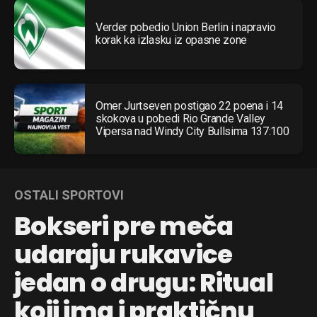
Verder pobedio Union Berlin i napravio
korak ka izlasku iz opasne zone
Omer Jurtseven postigao 22 poena i 14
skokova u pobedi Rio Grande Valley
Vipersa nad Windy City Bullsima 137:100
OSTALI SPORTOVI
Bokseri pre meča
udaraju rukavice
jedan o drugu: Ritual
koji ima i praktičnu