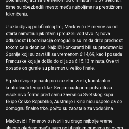
polufinalnoj trci sa vremenom od 6 minuta i 13,57 sekundi,
čime su obezbedili mesto među najboljima na prestižnom
takmičenju.
U uzbudljivoj polufinalnoj trci, Mačković i Pimenov su od
starta nametnuli jak ritam i preuzeli vođstvo. Njihova
odlučnost i koordinacija omogućile su im da drže prednost
tokom cele deonice. Najbliži konkurenti bili su predstavnici
Španije koji su završili sa vremenom 6:14,69, kao i posada
Francuske koja je došla do cilja za 6:15,13 minuta. Ove tri
posade osigurale su plasman u veliko finale.
Srpski dvojac je nastupio izuzetno zrelo, konstantno
kontrolišući tempo trke. Svojim nastupom potvrdili su
visok nivo forme pred samu završnicu Svetskog kupa.
Ekipe Češke Republike, Australije i Kine nisu uspele da se
domognu finalne trke, pošto su zaostale za vodećima.
Mačković i Pimenov ostvarili su drugo najbolje vreme
ukupno gledano među svim polufinalnim grupama na ovom