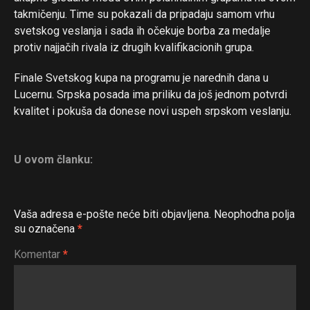
takmičenju. Time su pokazali da pripadaju samom vrhu
svetskog veslanja i sada ih očekuje borba za medalje
protiv najjačih rivala iz drugih kvalifikacionih grupa.
Finale Svetskog kupa na programu je narednih dana u
Lucernu. Srpska posada ima priliku da još jednom potvrdi
kvalitet i pokuša da donese novi uspeh srpskom veslanju.
U ovom članku:
Vaša adresa e-pošte neće biti objavljena.
Neophodna polja
su označena
*
Komentar
*