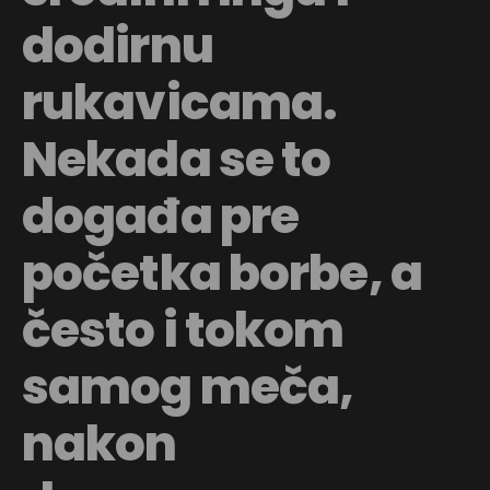
dodirnu
rukavicama.
Nekada se to
događa pre
početka borbe, a
često i tokom
samog meča,
nakon