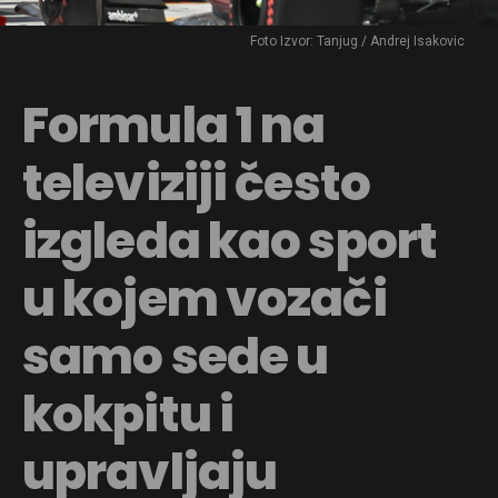
Foto Izvor: Tanjug / Andrej Isakovic
Formula 1 na
televiziji često
izgleda kao sport
u kojem vozači
samo sede u
kokpitu i
upravljaju