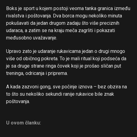
Boks je sport u kojem postoji veoma tanka granica između
rivalstva i poštovanja. Dva borca mogu nekoliko minuta
pokušavati da jedan drugom zadaju što više preciznih
udaraca, a zatim se na kraju meča zagrliti i pokazati
međusobno uvažavanje.
Upravo zato je udaranje rukavicama jedan o drugi mnogo
više od običnog pokreta. To je mali ritual koji podseća da
je sa druge strane ringa čovek koji je prošao sličan put
treninga, odricanja i priprema.
A kada zazvoni gong, sve počinje iznova – bez obzira na
to što su nekoliko sekundi ranije rukavice bile znak
poštovanja.
U ovom članku: