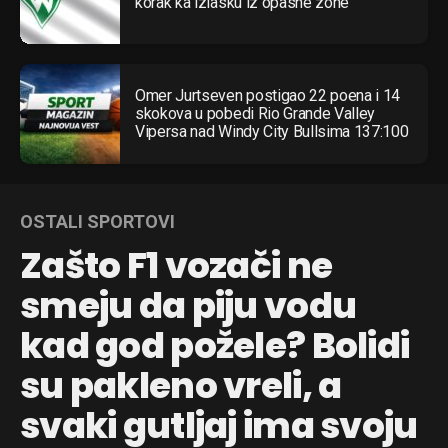
korak ka izlasku iz opasne zone
Omer Jurtseven postigao 22 poena i 14
skokova u pobedi Rio Grande Valley
Vipersa nad Windy City Bullsima 137:100
OSTALI SPORTOVI
Zašto F1 vozači ne
smeju da piju vodu
kad god požele? Bolidi
su pakleno vreli, a
svaki gutljaj ima svoju