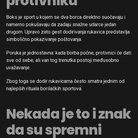
protivniku
Boks je sport u kojem se dva borca direktno suočavaju i
namerno pokušavaju da zadaju snažne udarce jedan
drugom. Upravo zato gest dodirivanja rukavica predstavlja
simbolično pokazivanje poštovanja.
Poruka je jednostavna: kada borba počne, protivnici će dati
sve od sebe, ali van tog trenutka postoji međusobno
uvažavanje.
Zbog toga se dodir rukavicama često smatra jednim od
najlepših rituala borilačkih sportova.
Nekada je to i znak
da su spremni