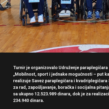
Turnir je organizovalo Udruženje paraplegičar
„Mobilnost, sport i jednake mogućnosti – put ka
realizuje Savez paraplegičara i kvadriplegičara
za rad, zapošljavanje, boračka i socijalna pita
sa ukupno 12.523.989 dinara, dok je za realizac
234.940 dinara.