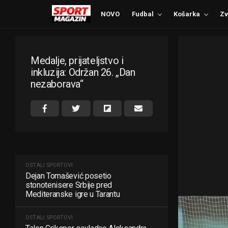
NOVO
Fudbal
Košarka
Zv
Medalje, prijateljstvo i
inkluzija: Održan 26. „Dan
nezaborava“
OSTALI SPORTOVI
Dejan Tomašević posetio
stonotenisere Srbije pred
Mediteranske igre u Tarantu
OSTALI SPORTOVI