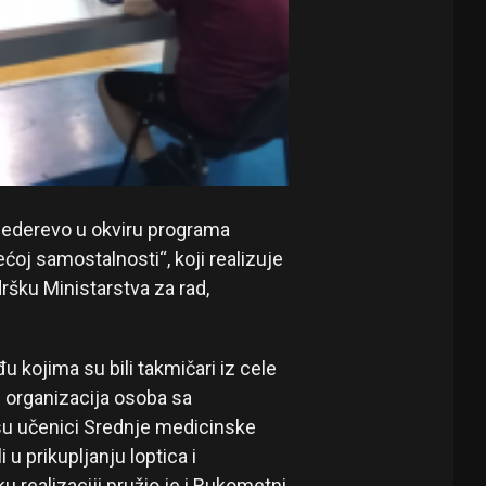
mederevo u okviru programa
ćoj samostalnosti“, koji realizuje
ršku Ministarstva za rad,
u kojima su bili takmičari iz cele
ci organizacija osoba sa
 su učenici Srednje medicinske
u prikupljanju loptica i
 realizaciji pružio je i Rukometni