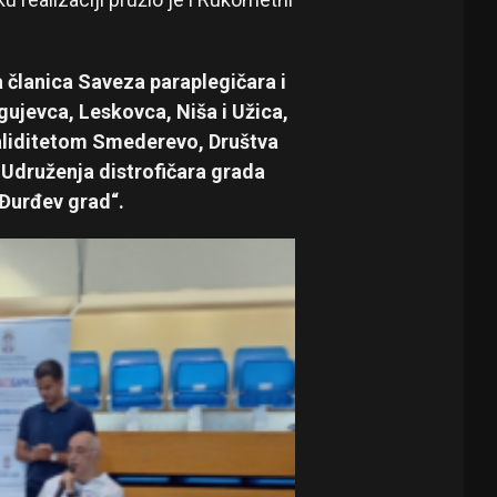
a članica Saveza paraplegičara i
gujevca, Leskovca, Niša i Užica,
validitetom Smederevo, Društva
 Udruženja distrofičara grada
„Đurđev grad“.