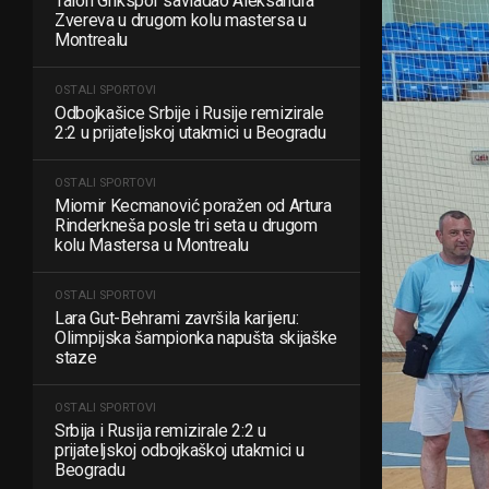
Talon Grikspor savladao Aleksandra
Zvereva u drugom kolu mastersa u
Montrealu
OSTALI SPORTOVI
Odbojkašice Srbije i Rusije remizirale
2:2 u prijateljskoj utakmici u Beogradu
OSTALI SPORTOVI
Miomir Kecmanović poražen od Artura
Rinderkneša posle tri seta u drugom
kolu Mastersa u Montrealu
OSTALI SPORTOVI
Lara Gut-Behrami završila karijeru:
Olimpijska šampionka napušta skijaške
staze
OSTALI SPORTOVI
Srbija i Rusija remizirale 2:2 u
prijateljskoj odbojkaškoj utakmici u
Beogradu