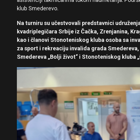
klub Smederevo.
Na turniru su učestvovali predstavnici udruženj
kvadriplegičara Srbije iz Čačka, Zrenjanina, Kra
kao i članovi Stonoteniskog kluba osoba sa in
za sport i rekreaciju invalida grada Smedereva,
Smedereva „Bolji život“ i Stonoteniskog kluba 