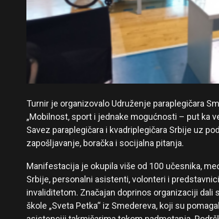
Turnir je organizovalo Udruženje paraplegičara S
„Mobilnost, sport i jednake mogućnosti – put ka ve
Savez paraplegičara i kvadriplegičara Srbije uz pod
zapošljavanje, boračka i socijalna pitanja.
Manifestacija je okupila više od 100 učesnika, međ
Srbije, personalni asistenti, volonteri i predstavni
invaliditetom. Značajan doprinos organizaciji dali
škole „Sveta Petka“ iz Smedereva, koji su pomagali 
asistenciji takmičarima tokom nadmetanja. Podršku