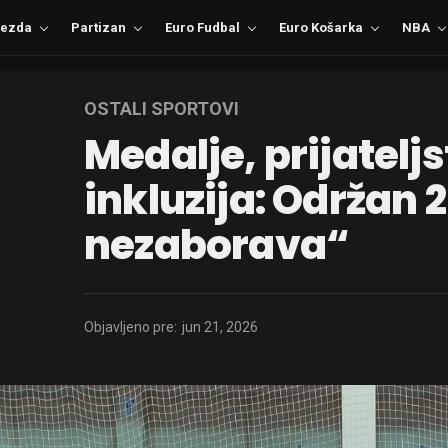
ezda
Partizan
Euro Fudbal
Euro Košarka
NBA
OSTALI SPORTOVI
Medalje, prijateljs
inkluzija: Održan 
nezaborava“
Objavljeno pre:
jun 21, 2026