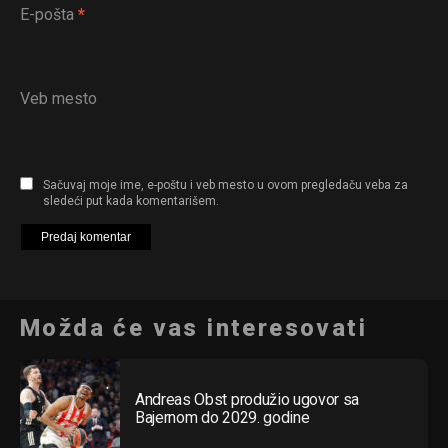
E-pošta
*
Veb mesto
Sačuvaj moje ime, e-poštu i veb mesto u ovom pregledaču veba za
sledeći put kada komentarišem.
Možda će vas interesovati
Andreas Obst produžio ugovor sa
Bajernom do 2029. godine