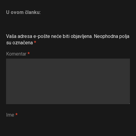
U ovom članku:
Vaša adresa e-pošte neće biti objavljena.
Neophodna polja
su označena
*
Komentar
*
Ime
*