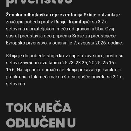
Ženska odbojkaška reprezentacija Srbije
ostvarila je
značajnu pobedu protiv Rusije, trijumfujući sa 3:2 u
setovima u prijateljskom meču odigranom u Ubu. Ovaj
susret predstavlja deo priprema Srbije za predstojeće
Evropsko prvenstvo, a odigran je 7. avgusta 2026. godine.
Srbija je do pobede stigla kroz napetu završnicu, pošto su
setovi završeni rezultatima 25:23, 23:25, 20:25, 25:16 i
15:6. Na taj način, domaća selekcija pokazala je karakter i
preokrenula tok meča nakon što su gošće povele sa 2:1 u
setovima.
TOK MEČA
ODLUČEN U