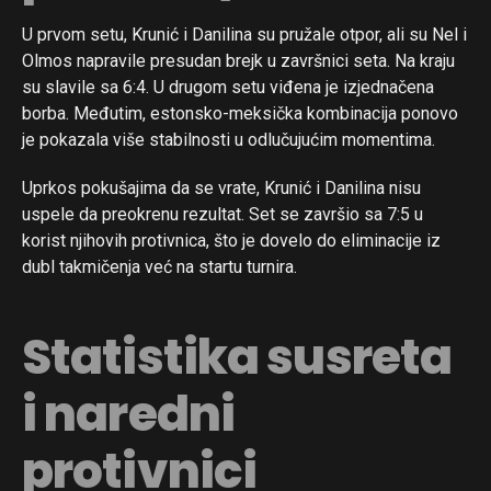
U prvom setu, Krunić i Danilina su pružale otpor, ali su Nel i
Olmos napravile presudan brejk u završnici seta. Na kraju
su slavile sa 6:4. U drugom setu viđena je izjednačena
borba. Međutim, estonsko-meksička kombinacija ponovo
je pokazala više stabilnosti u odlučujućim momentima.
Uprkos pokušajima da se vrate, Krunić i Danilina nisu
uspele da preokrenu rezultat. Set se završio sa 7:5 u
korist njihovih protivnica, što je dovelo do eliminacije iz
dubl takmičenja već na startu turnira.
Statistika susreta
i naredni
protivnici