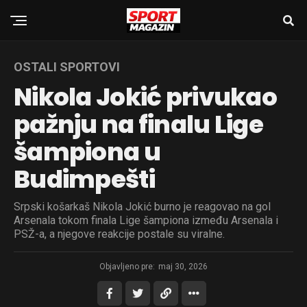
OSTALI SPORTOVI
Nikola Jokić privukao
pažnju na finalu Lige
šampiona u
Budimpešti
Srpski košarkaš Nikola Jokić burno je reagovao na gol
Arsenala tokom finala Lige šampiona između Arsenala i
PSŽ-a, a njegove reakcije postale su viralne.
Objavljeno pre:
maj 30, 2026