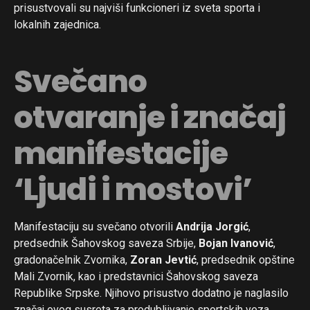
prisustvovali su najviši funkcioneri iz sveta sporta i
lokalnih zajednica.
Svečano
otvaranje i značaj
manifestacije
‘Ljudi i mostovi’
Manifestaciju su svečano otvorili
Andrija Jorgić
,
predsednik Šahovskog saveza Srbije,
Bojan Ivanović
,
gradonačelnik Zvornika,
Zoran Jevtić
, predsednik opštine
Mali Zvornik, kao i predstavnici Šahovskog saveza
Republike Srpske. Njihovo prisustvo dodatno je naglasilo
značaj ovog susreta za produbljivanje sportskih veza