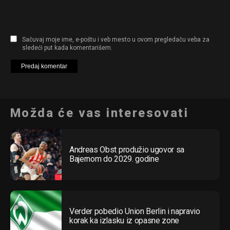
Sačuvaj moje ime, e-poštu i veb mesto u ovom pregledaču veba za
sledeći put kada komentarišem.
Možda će vas interesovati
Andreas Obst produžio ugovor sa
Bajernom do 2029. godine
Verder pobedio Union Berlin i napravio
korak ka izlasku iz opasne zone