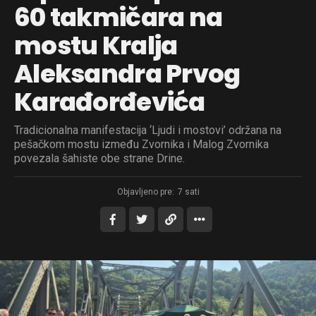
60 takmičara na
mostu Kralja
Aleksandra Prvog
Karađorđevića
Tradicionalna manifestacija ‘Ljudi i mostovi’ održana na
pešačkom mostu između Zvornika i Malog Zvornika
povezala šahiste obe strane Drine.
Objavljeno pre:
7 sati