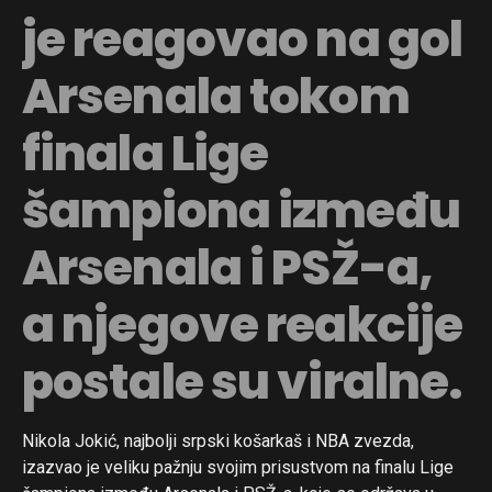
je reagovao na gol
Arsenala tokom
finala Lige
šampiona između
Arsenala i PSŽ-a,
a njegove reakcije
postale su viralne.
Nikola Jokić, najbolji srpski košarkaš i NBA zvezda,
izazvao je veliku pažnju svojim prisustvom na finalu Lige