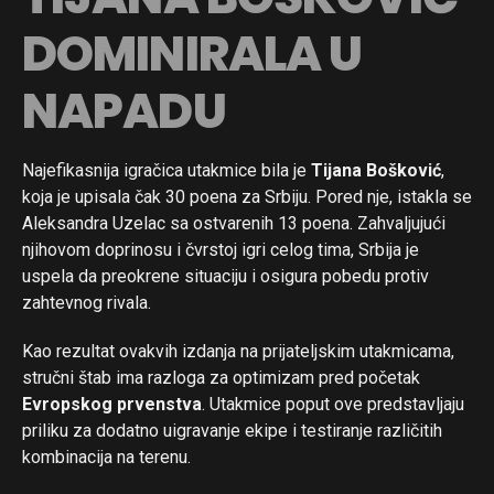
DOMINIRALA U
NAPADU
Najefikasnija igračica utakmice bila je
Tijana Bošković
,
koja je upisala čak 30 poena za Srbiju. Pored nje, istakla se
Aleksandra Uzelac sa ostvarenih 13 poena. Zahvaljujući
njihovom doprinosu i čvrstoj igri celog tima, Srbija je
uspela da preokrene situaciju i osigura pobedu protiv
zahtevnog rivala.
Kao rezultat ovakvih izdanja na prijateljskim utakmicama,
stručni štab ima razloga za optimizam pred početak
Evropskog prvenstva
. Utakmice poput ove predstavljaju
priliku za dodatno uigravanje ekipe i testiranje različitih
kombinacija na terenu.