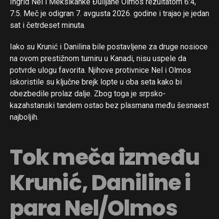
Ingrid Nel i Meksikanke Đulijane Olmos rezultatom 6:4,
7:5. Meč je odigran 7. avgusta 2026. godine i trajao je jedan
sat i četrdeset minuta.
Iako su Krunić i Danilina bile postavljene za druge nosioce
na ovom prestižnom turniru u Kanadi, nisu uspele da
potvrde ulogu favorita. Njihove protivnice Nel i Olmos
iskoristile su ključne brejk lopte u oba seta kako bi
obezbedile prolaz dalje. Zbog toga je srpsko-
kazahstanski tandem ostao bez plasmana među šesnaest
najboljih.
Tok meča između
Krunić, Daniline i
para Nel/Olmos