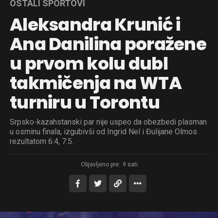
OSTALI SPORTOVI
Aleksandra Krunić i
Ana Danilina poražene
u prvom kolu dubl
takmičenja na WTA
turniru u Torontu
Srpsko-kazahstanski par nije uspeo da obezbedi plasman
u osminu finala, izgubivši od Ingrid Nel i Đulijane Olmos
rezultatom 6:4, 7:5.
Objavljeno pre:
9 sati