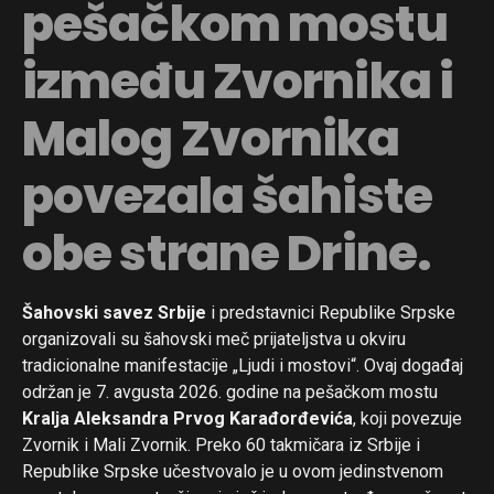
pešačkom mostu
između Zvornika i
Malog Zvornika
povezala šahiste
obe strane Drine.
Šahovski savez Srbije
i predstavnici Republike Srpske
organizovali su šahovski meč prijateljstva u okviru
tradicionalne manifestacije „Ljudi i mostovi“. Ovaj događaj
održan je 7. avgusta 2026. godine na pešačkom mostu
Kralja Aleksandra Prvog Karađorđevića
, koji povezuje
Zvornik i Mali Zvornik. Preko 60 takmičara iz Srbije i
Republike Srpske učestvovalo je u ovom jedinstvenom