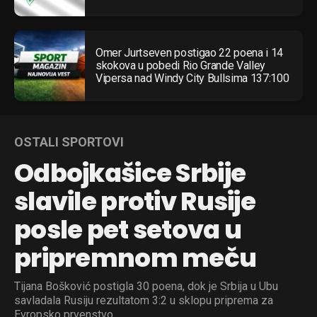
Omer Jurtseven postigao 22 poena i 14
skokova u pobedi Rio Grande Valley
Vipersa nad Windy City Bullsima 137:100
OSTALI SPORTOVI
Odbojkašice Srbije
slavile protiv Rusije
posle pet setova u
pripremnom meču
Tijana Bošković postigla 30 poena, dok je Srbija u Ubu
savladala Rusiju rezultatom 3:2 u sklopu priprema za
Evropsko prvenstvo