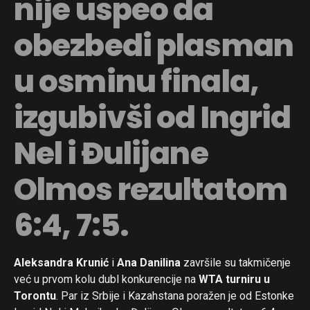
nije uspeo da
obezbedi plasman
u osminu finala,
izgubivši od Ingrid
Nel i Đulijane
Olmos rezultatom
6:4, 7:5.
Aleksandra Krunić
i
Ana Danilina
završile su takmičenje
već u prvom kolu dubl konkurencije na
WTA turniru u
Torontu
. Par iz Srbije i Kazahstana poražen je od Estonke