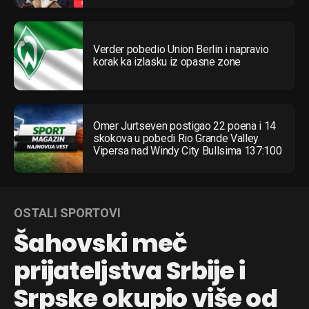
Verder pobedio Union Berlin i napravio
korak ka izlasku iz opasne zone
Omer Jurtseven postigao 22 poena i 14
skokova u pobedi Rio Grande Valley
Vipersa nad Windy City Bullsima 137:100
OSTALI SPORTOVI
Šahovski meč
prijateljstva Srbije i
Srpske okupio više od