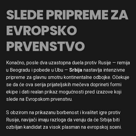
SLEDE PRIPREME ZA
Flipboard
Reddit
EVROPSKO
Pinterest
Whatsapp
PRVENSTVO
Email
Konačno, posle dva uzastopna duela protiv Rusije — remija
u Beogradu i pobede u Ubu —
Srbija
nastavlja intenzivne
pripreme za glavnu smotru kontinentalne odbojke. Očekuje
se da će ova serija prijateljskih mečeva doprineti formi
ekipe i dati realan prikaz mogućnosti pred izazove koji
slede na Evropskom prvenstvu.
S obzirom na prikazanu borbenost i kvalitet igre protiv
Rusije, navijači imaju razloga da veruju da će Srbija biti
ozbiljan kandidat za visok plasman na evropskoj sceni.