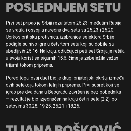
POSLEDNJEM SETU
Prvi set pripao je Srbiji rezultatom 25:23, međutim Rusija
se vratila i osvojila naredna dva seta sa 25:23 i 25:20.
Uprkos pritisku protivnica, izabranice selektora Srbije
podigle su nivo igre u četvrtom setu koji su dobile sa
ubedljivih 25:16. Na kraju, odlučujući peti set Srbija je rešila
u svoju korist sa sigurnih 15:6, čime je zabeležila važan
trijumf tokom priprema.
Pored toga, ovaj duel bio je drugi prijateljski okršaj između
ovih selekcija tokom letnjih priprema. Prvi susret koji se
igrao pre dva dana u Beogradu završen je bez pobednika
— rezultat je bio izjednačen na kraju četiri seta (2:2), po
setovima 30:28, 19:25, 25:21 i 18:25.
TIJANA BOŠKOVIĆ