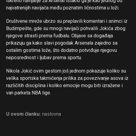
iskreno navijanje za Arsenal istaklo ga je kao jednog od
najvatrenijih navijača među poznatim ličnostima u loži.
Društvene mreže ubrzo su preplavili komentari i snimci iz
Budimpešte, gde su mnogi navijači pohvalili Jokića zbog
njegove strasti prema fudbalu. Objave sa događaja
prikazuju ga kako slavi pogodak Arsenala zajedno sa
ostalim gostima lože, što dodatno potvrđuje njegovu
neposrednost i ljubav prema sportu.
Nikola Jokić ovim gestom još jednom pokazuje koliko su
Flipboard
velika sportska takmičenja prilika za povezivanje asova iz
Reddit
različitih disciplina i koliko emocije mogu biti izražene i
van parketa NBA lige.
Pinterest
Whatsapp
Email
U ovom članku:
naslovna