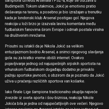
šampiona između Arsenala i PSŽ-a, koje se održava u
Budimpešti. Tokom utakmice, Jokić je emotivno pratio
dešavanja na terenu, a posebno je bio izražajan u trenutku
kada je londonski klub Arsenal postigao gol. Njegova
reakcija u loži brzo je izazvala lavinu komentara među
fudbalskim fanovima širom Evrope i odmah postala viralna
na društvenim mrežama.
Prisutni su istakli da je Nikola Jokić sa velikim
entuzijazmom bodrio Arsenal, a snimci njegovog slavljenja
gola su za kratko vreme obišli internet. Ovakvo
pojavljivanje jednog od najuspešnijih srpskih sportista na
vrhunskom fudbalskom događaju dodatno je privuklo
pažnju sportske javnosti, s obzirom da je poznato da Jokić
uživa u praćenju različitih sportova van košarke.
Iako finale Lige šampiona tradicionalno okuplja najveće
zvezde iz sveta sporta i šou-biznisa, reakcija Nikole
Jokića bila je jedna od najupečatljivijih ove večeri. Njegovo