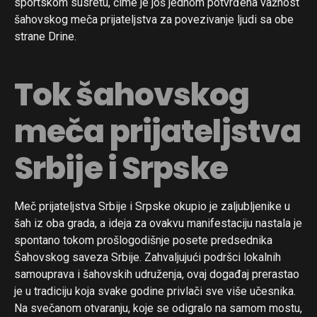
sportskom susretu, čime je još jednom potvrđena važnost
šahovskog meča prijateljstva za povezivanje ljudi sa obe
strane Drine.
Tok šahovskog
meča prijateljstva
Srbije i Srpske
Meč prijateljstva Srbije i Srpske okupio je zaljubljenike u
šah iz oba grada, a ideja za ovakvu manifestaciju nastala je
spontano tokom prošlogodišnje posete predsednika
Šahovskog saveza Srbije. Zahvaljujući podršci lokalnih
samouprava i šahovskih udruženja, ovaj događaj prerastao
je u tradiciju koja svake godine privlači sve više učesnika.
Na svečanom otvaranju, koje se odigralo na samom mostu,