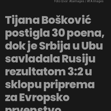
Foto Izvor: Ataimages / ATA Images
Tijana Bošković
postigla 30 poena,
dok je Srbija u Ubu
savladala Rusiju
rezultatom 3:2 u
sklopu priprema
za Evropsko
prvenstvo