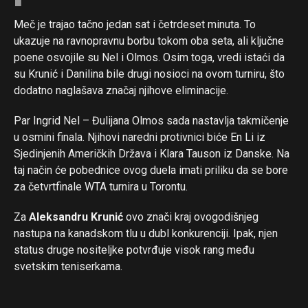
Meč je trajao tačno jedan sat i četrdeset minuta. To
ukazuje na ravnopravnu borbu tokom oba seta, ali ključne
poene osvojile su Nel i Olmos. Osim toga, vredi istaći da
su Krunić i Danilina bile drugi nosioci na ovom turniru, što
dodatno naglašava značaj njihove eliminacije.
Par Ingrid Nel – Đulijana Olmos sada nastavlja takmičenje
u osmini finala. Njihovi naredni protivnici biće En Li iz
Sjedinjenih Američkih Država i Klara Tauson iz Danske. Na
taj način će pobednice ovog duela imati priliku da se bore
za četvrtfinale WTA turnira u Torontu.
Za
Aleksandru Krunić
ovo znači kraj ovogodišnjeg
nastupa na kanadskom tlu u dubl konkurenciji. Ipak, njen
status druge nositeljke potvrđuje visok rang među
svetskim teniserkama.