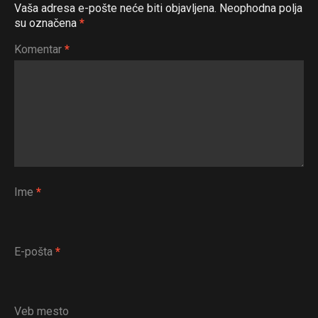
Vaša adresa e-pošte neće biti objavljena.
Neophodna polja
su označena
*
Komentar
*
Ime
*
E-pošta
*
Veb mesto