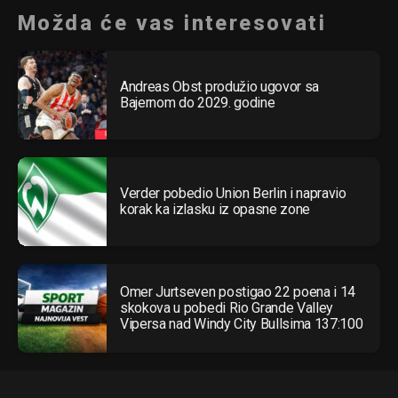
Možda će vas interesovati
Andreas Obst produžio ugovor sa
Bajernom do 2029. godine
Verder pobedio Union Berlin i napravio
korak ka izlasku iz opasne zone
Omer Jurtseven postigao 22 poena i 14
skokova u pobedi Rio Grande Valley
Vipersa nad Windy City Bullsima 137:100