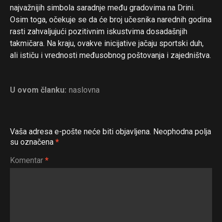
najvažnijih simbola saradnje među gradovima na Drini.
Osim toga, očekuje se da će broj učesnika narednih godina
rasti zahvaljujući pozitivnim iskustvima dosadašnjih
takmičara. Na kraju, ovakve inicijative jačaju sportski duh,
ali ističu i vrednosti međusobnog poštovanja i zajedništva.
U ovom članku:
naslovna
Vaša adresa e-pošte neće biti objavljena.
Neophodna polja
su označena
*
Komentar
*