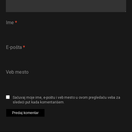
Ime
*
E-pošta
*
Veb mesto
Sačuvaj moje ime, e-poštu i veb mesto u ovom pregledaču veba za
sledeći put kada komentarišem.