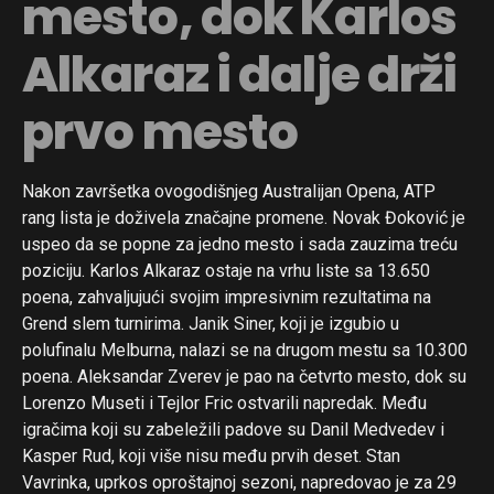
mesto, dok Karlos
Alkaraz i dalje drži
prvo mesto
Nakon završetka ovogodišnjeg Australijan Opena, ATP
rang lista je doživela značajne promene. Novak Đoković je
uspeo da se popne za jedno mesto i sada zauzima treću
poziciju. Karlos Alkaraz ostaje na vrhu liste sa 13.650
poena, zahvaljujući svojim impresivnim rezultatima na
Grend slem turnirima. Janik Siner, koji je izgubio u
polufinalu Melburna, nalazi se na drugom mestu sa 10.300
poena. Aleksandar Zverev je pao na četvrto mesto, dok su
Lorenzo Museti i Tejlor Fric ostvarili napredak. Među
igračima koji su zabeležili padove su Danil Medvedev i
Kasper Rud, koji više nisu među prvih deset. Stan
Vavrinka, uprkos oproštajnoj sezoni, napredovao je za 29