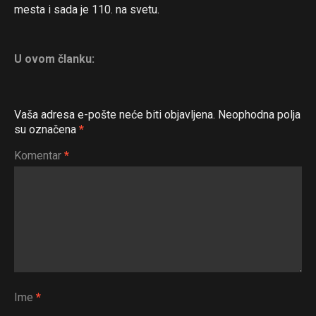
mesta i sada je 110. na svetu.
U ovom članku:
Vaša adresa e-pošte neće biti objavljena.
Neophodna polja
su označena
*
Komentar
*
Flipboard
Reddit
Pinterest
Ime
*
Whatsapp