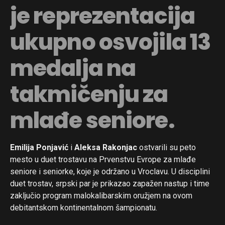
je reprezentacija
ukupno osvojila 13
medalja na
takmičenju za
mlađe seniore.
Emilija Ponjavić
i
Aleksa Rakonjac
ostvarili su peto
mesto u duet trostavu na Prvenstvu Evrope za mlađe
seniore i seniorke, koje je održano u Vroclavu. U disciplini
duet trostav, srpski par je prikazao zapažen nastup i time
zaključio program malokalibarskim oružjem na ovom
debitantskom kontinentalnom šampionatu.