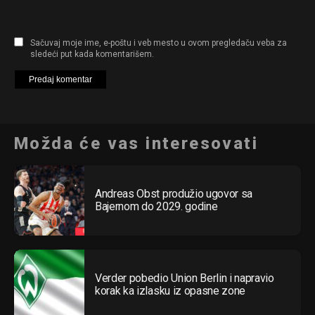
Sačuvaj moje ime, e-poštu i veb mesto u ovom pregledaču veba za
sledeći put kada komentarišem.
Možda će vas interesovati
Andreas Obst produžio ugovor sa
Bajernom do 2029. godine
Verder pobedio Union Berlin i napravio
korak ka izlasku iz opasne zone