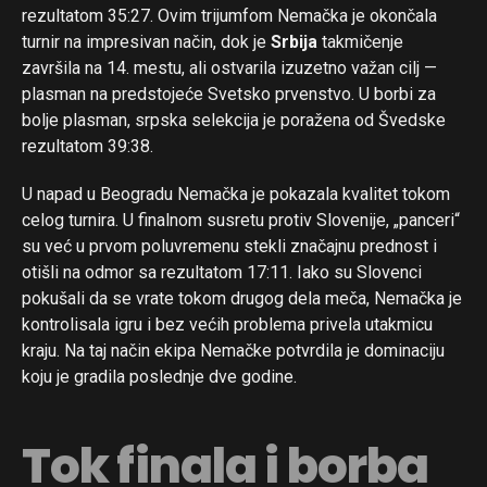
rezultatom 35:27. Ovim trijumfom Nemačka je okončala
turnir na impresivan način, dok je
Srbija
takmičenje
završila na 14. mestu, ali ostvarila izuzetno važan cilj —
plasman na predstojeće Svetsko prvenstvo. U borbi za
bolje plasman, srpska selekcija je poražena od Švedske
rezultatom 39:38.
U napad u Beogradu Nemačka je pokazala kvalitet tokom
celog turnira. U finalnom susretu protiv Slovenije, „panceri“
su već u prvom poluvremenu stekli značajnu prednost i
otišli na odmor sa rezultatom 17:11. Iako su Slovenci
pokušali da se vrate tokom drugog dela meča, Nemačka je
kontrolisala igru i bez većih problema privela utakmicu
kraju. Na taj način ekipa Nemačke potvrdila je dominaciju
koju je gradila poslednje dve godine.
Tok finala i borba