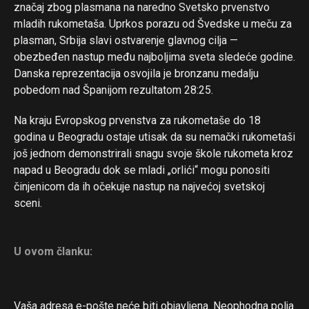
značaj zbog plasmana na naredno Svetsko prvenstvo
mladih rukometaša. Uprkos porazu od Švedske u meču za
plasman, Srbija slavi ostvarenje glavnog cilja —
obezbeđen nastup među najboljima sveta sledeće godine.
Danska reprezentacija osvojila je bronzanu medalju
pobedom nad Španijom rezultatom 28:25.
Na kraju Evropskog prvenstva za rukometaše do 18
godina u Beogradu ostaje utisak da su nemački rukometaši
još jednom demonstrirali snagu svoje škole rukometa kroz
napad u Beogradu dok se mladi „orlići“ mogu ponositi
činjenicom da ih očekuje nastup na najvećoj svetskoj
sceni.
U ovom članku:
Vaša adresa e-pošte neće biti objavljena.
Neophodna polja