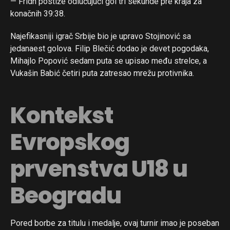
— Fridh postiže odlučujući gol tri sekunde pre kraja za
konačnih 39:38.
Najefikasniji igrač Srbije bio je upravo Stojinović sa
jedanaest golova. Filip Blečić dodao je devet pogodaka,
Mihajlo Popović sedam puta se upisao među strelce, a
Vukašin Babić četiri puta zatresao mrežu protivnika.
Kontekst
Evropskog
prvenstva U18 u
Beogradu
Pored borbe za titulu i medalje, ovaj turnir imao je poseban