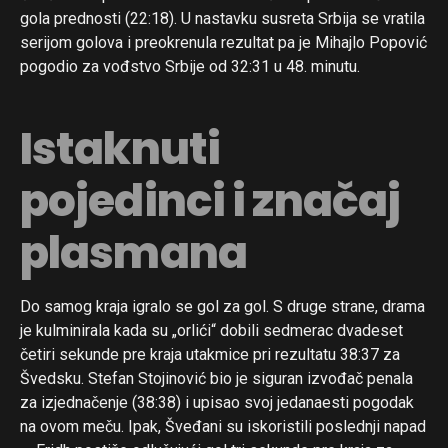
gola prednosti (22:18). U nastavku susreta Srbija se vratila
serijom golova i preokrenula rezultat pa je Mihajlo Popović
pogodio za vođstvo Srbije od 32:31 u 48. minutu.
Istaknuti
pojedinci i značaj
plasmana
Do samog kraja igralo se gol za gol. S druge strane, drama
je kulminirala kada su „orlići“ dobili sedmerac dvadeset
četiri sekunde pre kraja utakmice pri rezultatu 38:37 za
Švedsku. Stefan Stojinović bio je siguran izvođač penala
za izjednačenje (38:38) i upisao svoj jedanaesti pogodak
na ovom meču. Ipak, Šveđani su iskoristili poslednji napad