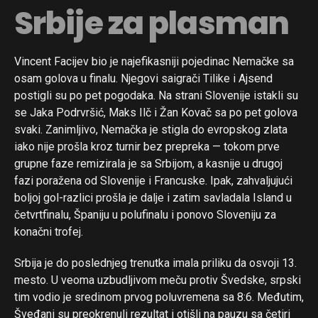
Srbije za plasman
Vincent Facijev bio je najefikasniji pojedinac Nemačke sa
osam golova u finalu. Njegovi saigrači Tilike i Ajsend
postigli su po pet pogodaka. Na strani Slovenije istakli su
se Jaka Podrvršić, Maks Ilč i Žan Kovač sa po pet golova
svaki. Zanimljivo, Nemačka je stigla do evropskog zlata
iako nije prošla kroz turnir bez prepreka — tokom prve
grupne faze remizirala je sa Srbijom, a kasnije u drugoj
fazi poražena od Slovenije i Francuske. Ipak, zahvaljujući
boljoj gol-razlici prošla je dalje i zatim savladala Island u
četvrtfinalu, Španiju u polufinalu i ponovo Sloveniju za
konačni trofej.
Srbija je do poslednjeg trenutka imala priliku da osvoji 13.
mesto. U veoma uzbudljivom meču protiv Švedske, srpski
tim vodio je sredinom prvog poluvremena sa 8:6. Međutim,
Šveđani su preokrenuli rezultat i otišli na pauzu sa četiri