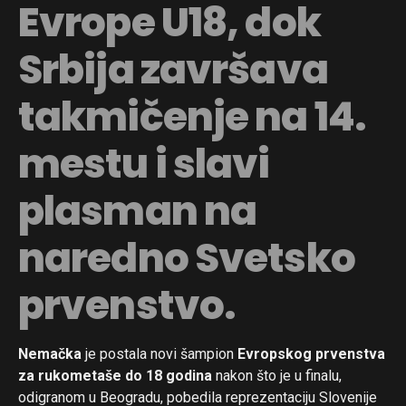
Evrope U18, dok
Srbija završava
takmičenje na 14.
mestu i slavi
plasman na
naredno Svetsko
prvenstvo.
Nemačka
je postala novi šampion
Evropskog prvenstva
za rukometaše do 18 godina
nakon što je u finalu,
odigranom u Beogradu, pobedila reprezentaciju Slovenije