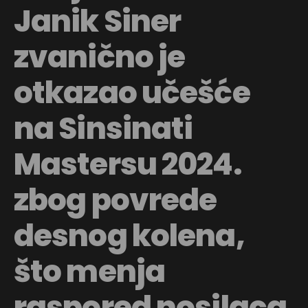
Janik Siner
zvanično je
otkazao učešće
na Sinsinati
Mastersu 2024.
zbog povrede
desnog kolena,
što menja
raspored nosilaca