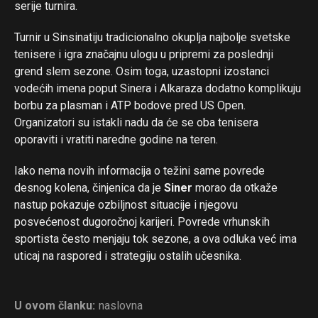
serije turnira.
Turnir u Sinsinatiju tradicionalno okuplja najbolje svetske
tenisere i igra značajnu ulogu u pripremi za poslednji
grend slem sezone. Osim toga, uzastopni izostanci
vodećih imena poput Sinera i Alkaraza dodatno komplikuju
borbu za plasman i ATP bodove pred US Open.
Organizatori su istakli nadu da će se oba tenisera
oporaviti i vratiti naredne godine na teren.
Iako nema novih informacija o težini same povrede
desnog kolena, činjenica da je
Siner
morao da otkaže
nastup pokazuje ozbiljnost situacije i njegovu
posvećenost dugoročnoj karijeri. Povrede vrhunskih
sportista često menjaju tok sezone, a ova odluka već ima
uticaj na raspored i strategiju ostalih učesnika.
U ovom članku:
naslovna