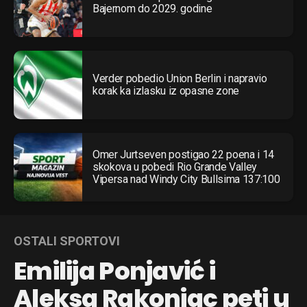
Bajernom do 2029. godine
Verder pobedio Union Berlin i napravio
korak ka izlasku iz opasne zone
Omer Jurtseven postigao 22 poena i 14
skokova u pobedi Rio Grande Valley
Vipersa nad Windy City Bullsima 137:100
OSTALI SPORTOVI
Emilija Ponjavić i
Aleksa Rakonjac peti u