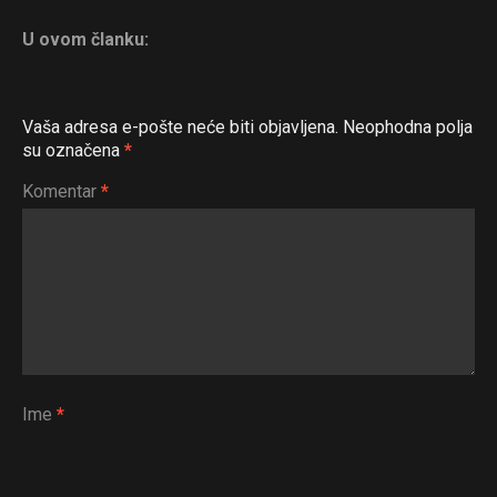
U ovom članku:
Vaša adresa e-pošte neće biti objavljena.
Neophodna polja
su označena
*
Komentar
*
Ime
*