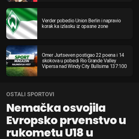
Verder pobedio Union Berlin i napravio
korak ka izlasku iz opasne zone
Omer Jurtseven postigao 22 poena i 14
skokova u pobedi Rio Grande Valley
Vipersa nad Windy City Bullsima 137:100
OSTALI SPORTOVI
Nemačka osvojila
Evropsko prvenstvo u
rukometu U18 u