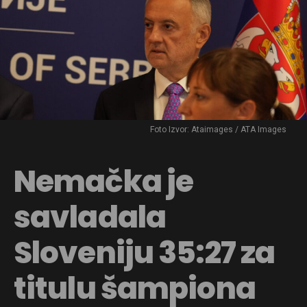
Foto Izvor: Ataimages / ATA Images
Nemačka je
savladala
Sloveniju 35:27 za
titulu šampiona