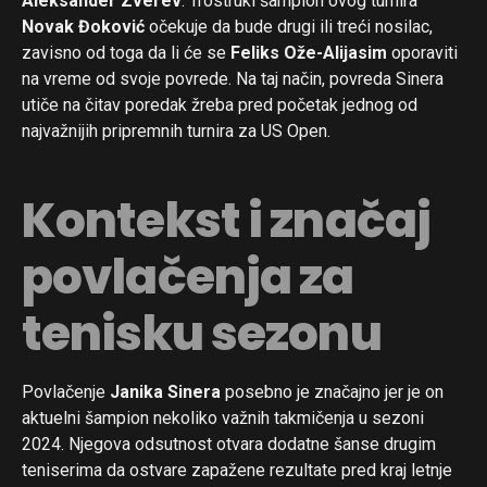
Aleksander Zverev
. Trostruki šampion ovog turnira
Novak Đoković
očekuje da bude drugi ili treći nosilac,
zavisno od toga da li će se
Feliks Ože-Alijasim
oporaviti
na vreme od svoje povrede. Na taj način, povreda Sinera
utiče na čitav poredak žreba pred početak jednog od
najvažnijih pripremnih turnira za US Open.
Kontekst i značaj
povlačenja za
tenisku sezonu
Povlačenje
Janika Sinera
posebno je značajno jer je on
aktuelni šampion nekoliko važnih takmičenja u sezoni
2024. Njegova odsutnost otvara dodatne šanse drugim
teniserima da ostvare zapažene rezultate pred kraj letnje