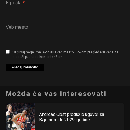
E-pošta
*
Flipboard
Veb mesto
Reddit
Pinterest
Whatsapp
Sačuvaj moje ime, e-poštu i veb mesto u ovom pregledaču veba za
Email
sledeći put kada komentarišem.
Možda će vas interesovati
Andreas Obst produžio ugovor sa
Bajernom do 2029. godine