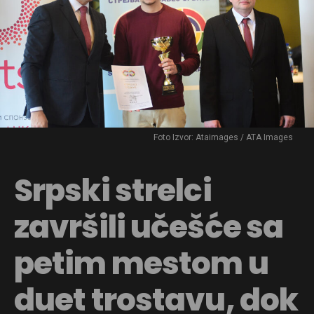
Foto Izvor: Ataimages / ATA Images
Srpski strelci
završili učešće sa
petim mestom u
duet trostavu, dok