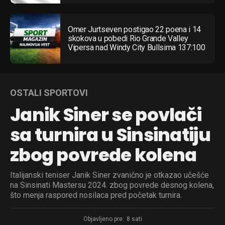
Omer Jurtseven postigao 22 poena i 14
skokova u pobedi Rio Grande Valley
Vipersa nad Windy City Bullsima 137:100
OSTALI SPORTOVI
Janik Siner se povlači
sa turnira u Sinsinatiju
zbog povrede kolena
Italijanski teniser Janik Siner zvanično je otkazao učešće
na Sinsinati Mastersu 2024. zbog povrede desnog kolena,
što menja raspored nosilaca pred početak turnira.
Objavljeno pre:
8 sati