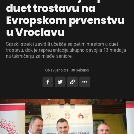
duet trostavu na
Evropskom prvenstvu
u Vroclavu
Srpski strelci završili učešće sa petim mestom u duet
trostavu, dok je reprezentacija ukupno osvojila 13 medalja
na takmičenju za mlađe seniore.
Objavljeno pre:
38 sekundi