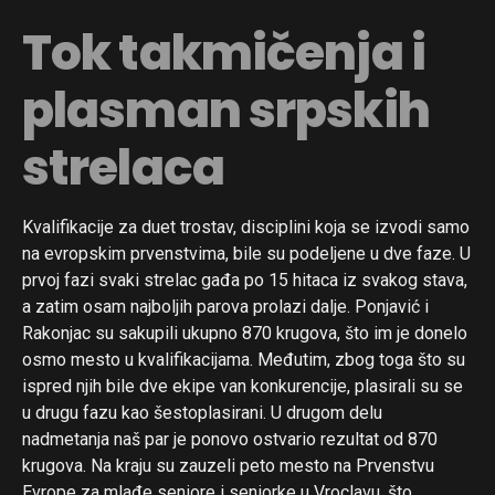
Tok takmičenja i
plasman srpskih
strelaca
Kvalifikacije za duet trostav, disciplini koja se izvodi samo
na evropskim prvenstvima, bile su podeljene u dve faze. U
prvoj fazi svaki strelac gađa po 15 hitaca iz svakog stava,
a zatim osam najboljih parova prolazi dalje. Ponjavić i
Rakonjac su sakupili ukupno 870 krugova, što im je donelo
osmo mesto u kvalifikacijama. Međutim, zbog toga što su
ispred njih bile dve ekipe van konkurencije, plasirali su se
u drugu fazu kao šestoplasirani. U drugom delu
nadmetanja naš par je ponovo ostvario rezultat od 870
krugova. Na kraju su zauzeli peto mesto na Prvenstvu
Evrope za mlađe seniore i seniorke u Vroclavu, što