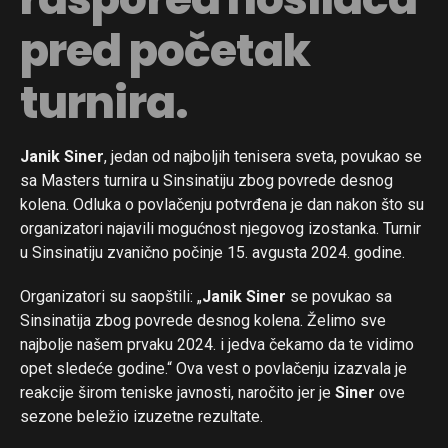
pred početak
turnira.
Janik Siner
, jedan od najboljih tenisera sveta, povukao se
sa Masters turnira u Sinsinatiju zbog povrede desnog
kolena. Odluka o povlačenju potvrđena je dan nakon što su
organizatori najavili mogućnost njegovog izostanka. Turnir
u Sinsinatiju zvanično počinje 15. avgusta 2024. godine.
Organizatori su saopštili: „
Janik Siner
se povukao sa
Sinsinatija zbog povrede desnog kolena. Želimo sve
najbolje našem prvaku 2024. i jedva čekamo da te vidimo
opet sledeće godine.“ Ova vest o povlačenju izazvala je
reakcije širom teniske javnosti, naročito jer je
Siner
ove
sezone beležio izuzetne rezultate.