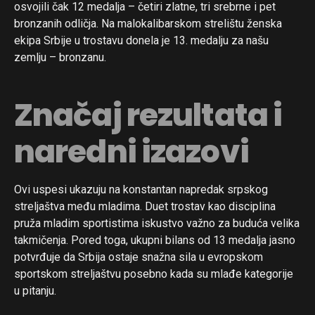
osvojili čak 12 medalja – četiri zlatne, tri srebrne i pet
bronzanih odličja. Na malokalibarskom strelištu ženska
ekipa Srbije u trostavu donela je 13. medalju za našu
zemlju – bronzanu.
Značaj rezultata i
naredni izazovi
Ovi uspesi ukazuju na konstantan napredak srpskog
streljaštva među mladima. Duet trostav kao disciplina
pruža mladim sportistima iskustvo važno za buduća velika
takmičenja. Pored toga, ukupni bilans od 13 medalja jasno
potvrđuje da Srbija ostaje snažna sila u evropskom
sportskom streljaštvu posebno kada su mlađe kategorije
u pitanju.