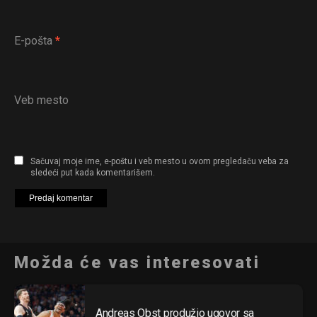
Email
E-pošta
*
Veb mesto
Sačuvaj moje ime, e-poštu i veb mesto u ovom pregledaču veba za
sledeći put kada komentarišem.
Možda će vas interesovati
Andreas Obst produžio ugovor sa