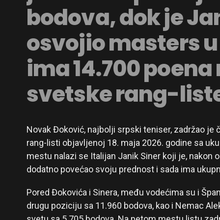
bodova, dok je Ja
osvojio masters u
ima 14.700 poena 
svetske rang-list
Novak Đoković, najbolji srpski teniser, zadržao je
rang-listi objavljenoj 18. maja 2026. godine sa u
mestu nalazi se Italijan Janik Siner koji je, nakon
dodatno povećao svoju prednost i sada ima ukup
Pored Đokovića i Sinera, među vodećima su i Špan
drugu poziciju sa 11.960 bodova, kao i Nemac Alek
svetu sa 5.705 bodova. Na petom mestu listu zadr