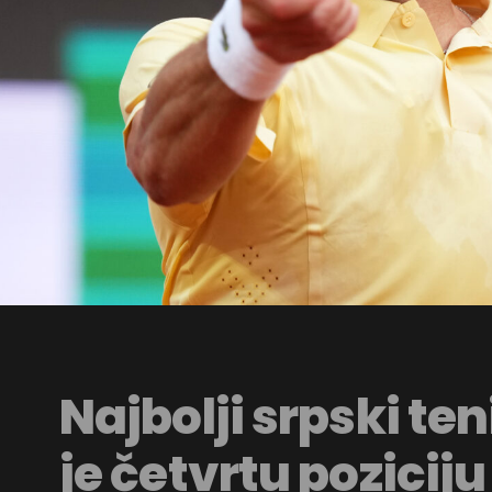
Najbolji srpski te
je četvrtu poziciju