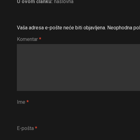
U ovom članku:
naslovna
Vaša adresa e-pošte neće biti objavljena.
Neophodna pol
Komentar
*
Ime
*
E-pošta
*