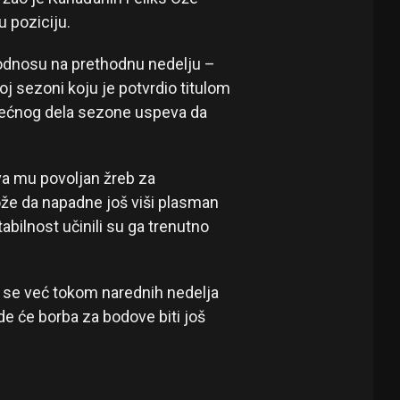
u poziciju.
u odnosu na prethodnu nedelju –
oj sezoni koju je potvrdio titulom
lećnog dela sezone uspeva da
 mu povoljan žreb za
že da napadne još viši plasman
abilnost učinili su ga trenutno
u se već tokom narednih nedelja
de će borba za bodove biti još