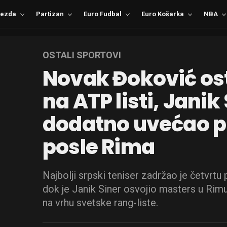
ezda
Partizan
Euro Fudbal
Euro Košarka
NBA
OSTALI SPORTOVI
Novak Đoković ost
na ATP listi, Janik
dodatno uvećao p
posle Rima
Najbolji srpski teniser zadržao je četvrtu
dok je Janik Siner osvojio masters u Rim
na vrhu svetske rang-liste.