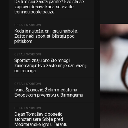
Da li mišići zaista pamte? Evo šta se
zapravo dešava kada se vratite
treningu posle pauze
OSTALI SPORTOVI
Kada je najteže, oni igraju najbolje:
Zašto neki sportisti blistaju pod
pritiskom
OSTALI SPORTOVI
Sportisti znaju ono što mnogi
zanemaruju: Evo zašto im je san važniji
od treninga
OSTALI SPORTOVI
Ivana Španović: Želim medalju na
Evropskom prvenstvu u Birmingemu
OSTALI SPORTOVI
Dejan Tomašević posetio
stonotenisere Srbije pred
Mediteranske igre u Tarantu