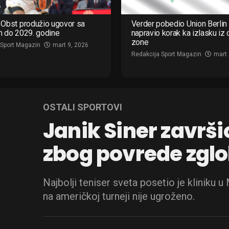
Obst produžio ugovor sa
Verder pobedio Union Berlin 
m do 2029. godine
napravio korak ka izlasku iz
zone
 Sport Magazin
mart 9, 2026
Redakcija Sport Magazin
mart 
OSTALI SPORTOVI
Janik Siner završi
zbog povrede zglo
Najbolji teniser sveta posetio je kliniku u
na američkoj turneji nije ugroženo.