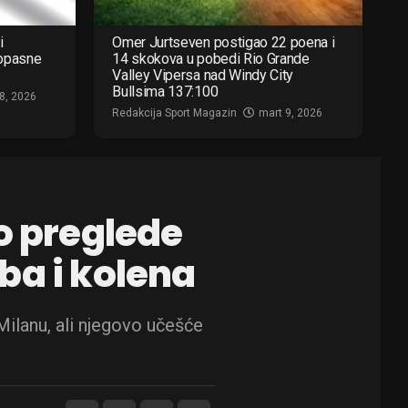
i
Omer Jurtseven postigao 22 poena i
 opasne
14 skokova u pobedi Rio Grande
Valley Vipersa nad Windy City
Bullsima 137:100
8, 2026
Redakcija Sport Magazin
mart 9, 2026
o preglede
ba i kolena
 Milanu, ali njegovo učešće