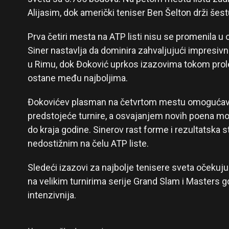
Alijasim, dok američki teniser Ben Šelton drži šest
Prva četiri mesta na ATP listi nisu se promenila 
Siner nastavlja da dominira zahvaljujući impresivn
u Rimu, dok Đoković uprkos izazovima tokom pro
ostane među najboljima.
Đokovićev plasman na četvrtom mestu omogućava
predstojeće turnire, a osvajanjem novih poena mo
do kraja godine. Sinerov rast forme i rezultatska st
nedostižnim na čelu ATP liste.
Sledeći izazovi za najbolje tenisere sveta očekuj
na velikim turnirima serije Grand Slam i Masters g
intenzivnija.