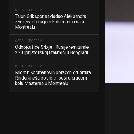
OSTALI SPORTOVI
Talon Grikspor savladao Aleksandra
Zvereva u drugom kolu mastersa u
Montrealu
OSTALI SPORTOVI
Odbojkašice Srbije i Rusije remizirale
2:2 u prijateljskoj utakmici u Beogradu
OSTALI SPORTOVI
Miomir Kecmanović poražen od Artura
Rinderkneša posle tri seta u drugom
kolu Mastersa u Montrealu