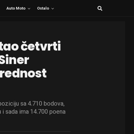
Auto Moto
Ostalo
ao četvrti
 Siner
rednost
 poziciju sa 4.710 bodova,
u i sada ima 14.700 poena