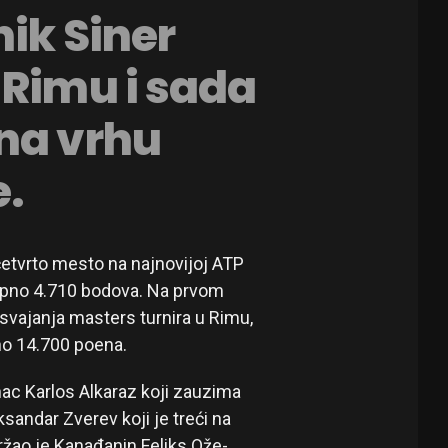
nik Siner
 Rimu i sada
na vrhu
e.
 četvrto mesto na najnovijoj ATP
kupno 4.710 bodova. Na prvom
 osvajanja masters turnira u Rimu,
no 14.700 poena.
ac Karlos Alkaraz koji zauzima
sandar Zverev koji je treći na
žao je Kanađanin Feliks Ože-