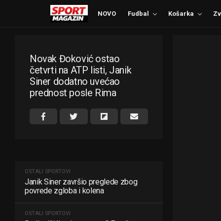
NOVO
Fudbal
Košarka
Zv
Novak Đoković ostao
četvrti na ATP listi, Janik
Siner dodatno uvećao
prednost posle Rima
OSTALI SPORTOVI
Janik Siner završio preglede zbog
povrede zgloba i kolena
OSTALI SPORTOVI